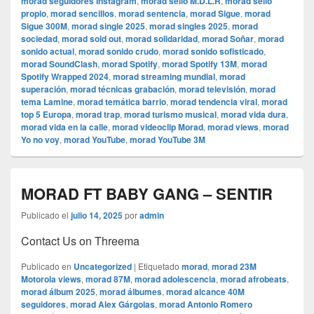
morad seguidores Instagram
,
morad sello M.D.L.R
,
morad sello
propio
,
morad sencillos
,
morad sentencia
,
morad Sigue
,
morad
Sigue 300M
,
morad single 2025
,
morad singles 2025
,
morad
sociedad
,
morad sold out
,
morad solidaridad
,
morad Soñar
,
morad
sonido actual
,
morad sonido crudo
,
morad sonido sofisticado
,
morad SoundClash
,
morad Spotify
,
morad Spotify 13M
,
morad
Spotify Wrapped 2024
,
morad streaming mundial
,
morad
superación
,
morad técnicas grabación
,
morad televisión
,
morad
tema Lamine
,
morad temática barrio
,
morad tendencia viral
,
morad
top 5 Europa
,
morad trap
,
morad turismo musical
,
morad vida dura
,
morad vida en la calle
,
morad videocli‏p Morad
,
morad views
,
morad
Yo no voy
,
morad YouTube
,
morad YouTube 3M
MORAD FT BABY GANG – SENTIR
Publicado el
julio 14, 2025
por
admin
Contact Us on Threema
Publicado en
Uncategorized
|
Etiquetado
morad
,
morad 23M
Motorola views
,
morad 87M
,
morad adolescencia
,
morad afrobeats
,
morad álbum 2025
,
morad álbumes
,
morad alcance 40M
seguidores
,
morad Alex Gárgolas
,
morad Antonio Romero