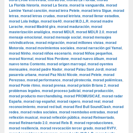
La Florida historia
,
morad La Sexta
,
morad la vanguardia
,
morad
Lamine Yamal canción
,
morad letra Pelele
,
morad letra Sigue
,
morad
letras
,
morad letras crudas
,
morad letrista
,
morad llenar estadios
,
morad Lola Indigo
,
morad los40
,
morad M.D.L.R
,
morad madre
Larache
,
morad Madrid gira
,
morad maduración
,
morad
masterización analógica
,
morad MDLR
,
morad MDLR 2.0
,
morad
mensaje emocional
,
morad mensaje social
,
morad mensajes
reivindicativos
,
morad migración
,
morad millones vistas
,
morad
Motorola
,
morad movimientos sociales
,
morad narración gol Yamal
,
morad Ninho
,
morad niños escenario
,
morad Niños pequeños
,
morad Normal
,
morad Nos Perdone
,
morad nuevo álbum
,
morad
nuevo tema Contento
,
morad origen marroquí
,
morad oyentes
mensuales
,
morad padre Nador
,
morad Palau Sant Jordi
,
morad
pasarela urbana
,
morad Paz Nicki Nicole
,
morad Pelele
,
morad
Perezoso
,
morad performance
,
morad pirotecnia
,
morad polémicas
,
morad Ponle ritmo
,
morad prensa
,
morad prisión Brians 2
,
morad
problemas legales
,
morad proceso judicial
,
morad producción
,
morad producto merchandising
,
morad PROMUSICAE
,
morad radar
España
,
morad rap español
,
morad rapero
,
morad real
,
morad
reconocimiento
,
morad red bull
,
morad Red Bull SoundClash
,
morad
redes
,
morad redes sociales
,
morad reembolso entradas
,
morad
reflexión musical
,
morad reflexión pública
,
morad Reinsertado
,
morad Reinsertado 2.0
,
morad Rels B
,
morad reproducciones
,
morad resiliencia
,
morad revocación tercer grado
,
morad RVFV
,