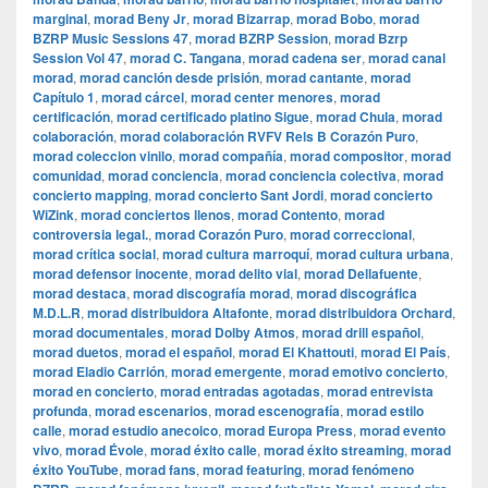
marginal
,
morad Beny Jr
,
morad Bizarrap
,
morad Bobo
,
morad
BZRP Music Sessions 47
,
morad BZRP Session
,
morad Bzrp
Session Vol 47
,
morad C. Tangana
,
morad cadena ser
,
morad canal
morad
,
morad canción desde prisión
,
morad cantante
,
morad
Capítulo 1
,
morad cárcel
,
morad center menores
,
morad
certificación
,
morad certificado platino Sigue
,
morad Chula
,
morad
colaboración
,
morad colaboración RVFV Rels B Corazón Puro
,
morad coleccion vinilo
,
morad compañía
,
morad compositor
,
morad
comunidad
,
morad conciencia
,
morad conciencia colectiva
,
morad
concierto mapping
,
morad concierto Sant Jordi
,
morad concierto
WiZink
,
morad conciertos llenos
,
morad Contento
,
morad
controversia legal.
,
morad Corazón Puro
,
morad correccional
,
morad crítica social
,
morad cultura marroquí
,
morad cultura urbana
,
morad defensor inocente
,
morad delito vial
,
morad Dellafuente
,
morad destaca
,
morad discografía morad
,
morad discográfica
M.D.L.R
,
morad distribuidora Altafonte
,
morad distribuidora Orchard
,
morad documentales
,
morad Dolby Atmos
,
morad drill español
,
morad duetos
,
morad el español
,
morad El Khattouti
,
morad El País
,
morad Eladio Carrión
,
morad emergente
,
morad emotivo concierto
,
morad en concierto
,
morad entradas agotadas
,
morad entrevista
profunda
,
morad escenarios
,
morad escenografía
,
morad estilo
calle
,
morad estudio anecoico
,
morad Europa Press
,
morad evento
vivo
,
morad Évole
,
morad éxito calle
,
morad éxito streaming
,
morad
éxito YouTube
,
morad fans
,
morad featuring
,
morad fenómeno