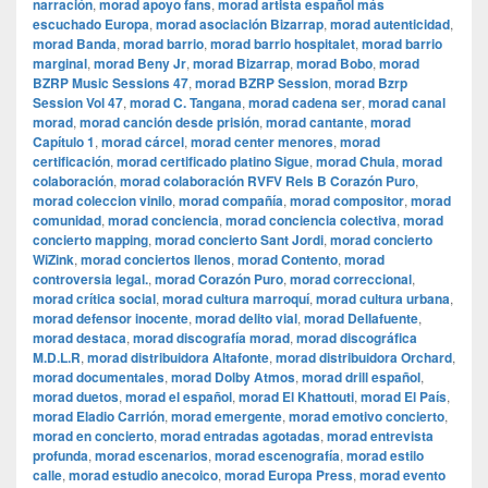
narración
,
morad apoyo fans
,
morad artista español más
escuchado Europa
,
morad asociación Bizarrap
,
morad autenticidad
,
morad Banda
,
morad barrio
,
morad barrio hospitalet
,
morad barrio
marginal
,
morad Beny Jr
,
morad Bizarrap
,
morad Bobo
,
morad
BZRP Music Sessions 47
,
morad BZRP Session
,
morad Bzrp
Session Vol 47
,
morad C. Tangana
,
morad cadena ser
,
morad canal
morad
,
morad canción desde prisión
,
morad cantante
,
morad
Capítulo 1
,
morad cárcel
,
morad center menores
,
morad
certificación
,
morad certificado platino Sigue
,
morad Chula
,
morad
colaboración
,
morad colaboración RVFV Rels B Corazón Puro
,
morad coleccion vinilo
,
morad compañía
,
morad compositor
,
morad
comunidad
,
morad conciencia
,
morad conciencia colectiva
,
morad
concierto mapping
,
morad concierto Sant Jordi
,
morad concierto
WiZink
,
morad conciertos llenos
,
morad Contento
,
morad
controversia legal.
,
morad Corazón Puro
,
morad correccional
,
morad crítica social
,
morad cultura marroquí
,
morad cultura urbana
,
morad defensor inocente
,
morad delito vial
,
morad Dellafuente
,
morad destaca
,
morad discografía morad
,
morad discográfica
M.D.L.R
,
morad distribuidora Altafonte
,
morad distribuidora Orchard
,
morad documentales
,
morad Dolby Atmos
,
morad drill español
,
morad duetos
,
morad el español
,
morad El Khattouti
,
morad El País
,
morad Eladio Carrión
,
morad emergente
,
morad emotivo concierto
,
morad en concierto
,
morad entradas agotadas
,
morad entrevista
profunda
,
morad escenarios
,
morad escenografía
,
morad estilo
calle
,
morad estudio anecoico
,
morad Europa Press
,
morad evento