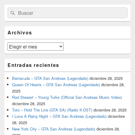
El
Buscar
Buscar
área
por:
de
widget
barra
Archivos
lateral
primaria
Archivos
Entradas recientes
Barracuda – GTA San Andreas (Legendado)
diciembre 28, 2025
Queen Of Hearts – GTA San Andreas (Legendado)
diciembre 28,
2025
Rod Stewart – Young Turks (Official San Andreas Music Video)
diciembre 28, 2025
Toto – Hold The Line (GTA SA) (Radio K-DST)
diciembre 28, 2025
I Love A Rainy Night – GTA San Andreas (Legendado)
diciembre
28, 2025
New York City – GTA San Andreas (Legendado)
diciembre 28,