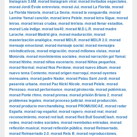
Instagram 3.6M
,
morad Instagram viral
,
morad invitados especiales
,
morad Jordi Évole entrevista
,
morad Jul
,
morad La Florida
,
morad
La Florida historia
,
morad La Sexta
,
morad la vanguardia
,
morad
Lamine Yamal canción
,
morad letra Pelele
,
morad letra Sigue
,
morad
letras
,
morad letras crudas
,
morad letrista
,
morad llenar estadios
,
morad Lola Indigo
,
morad los40
,
morad M.D.L.R
,
morad madre
Larache
,
morad Madrid gira
,
morad maduración
,
morad
masterización analógica
,
morad MDLR
,
morad MDLR 2.0
,
morad
mensaje emocional
,
morad mensaje social
,
morad mensajes
reivindicativos
,
morad migración
,
morad millones vistas
,
morad
Motorola
,
morad movimientos sociales
,
morad narración gol Yamal
,
morad Ninho
,
morad niños escenario
,
morad Niños pequeños
,
morad Normal
,
morad Nos Perdone
,
morad nuevo álbum
,
morad
nuevo tema Contento
,
morad origen marroquí
,
morad oyentes
mensuales
,
morad padre Nador
,
morad Palau Sant Jordi
,
morad
pasarela urbana
,
morad Paz Nicki Nicole
,
morad Pelele
,
morad
Perezoso
,
morad performance
,
morad pirotecnia
,
morad polémicas
,
morad Ponle ritmo
,
morad prensa
,
morad prisión Brians 2
,
morad
problemas legales
,
morad proceso judicial
,
morad producción
,
morad producto merchandising
,
morad PROMUSICAE
,
morad radar
España
,
morad rap español
,
morad rapero
,
morad real
,
morad
reconocimiento
,
morad red bull
,
morad Red Bull SoundClash
,
morad
redes
,
morad redes sociales
,
morad reembolso entradas
,
morad
reflexión musical
,
morad reflexión pública
,
morad Reinsertado
,
morad Reinsertado 2.0
,
morad Rels B
,
morad reproducciones
,