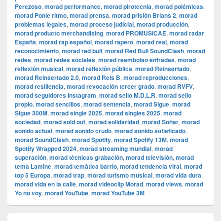
Perezoso
,
morad performance
,
morad pirotecnia
,
morad polémicas
,
morad Ponle ritmo
,
morad prensa
,
morad prisión Brians 2
,
morad
problemas legales
,
morad proceso judicial
,
morad producción
,
morad producto merchandising
,
morad PROMUSICAE
,
morad radar
España
,
morad rap español
,
morad rapero
,
morad real
,
morad
reconocimiento
,
morad red bull
,
morad Red Bull SoundClash
,
morad
redes
,
morad redes sociales
,
morad reembolso entradas
,
morad
reflexión musical
,
morad reflexión pública
,
morad Reinsertado
,
morad Reinsertado 2.0
,
morad Rels B
,
morad reproducciones
,
morad resiliencia
,
morad revocación tercer grado
,
morad RVFV
,
morad seguidores Instagram
,
morad sello M.D.L.R
,
morad sello
propio
,
morad sencillos
,
morad sentencia
,
morad Sigue
,
morad
Sigue 300M
,
morad single 2025
,
morad singles 2025
,
morad
sociedad
,
morad sold out
,
morad solidaridad
,
morad Soñar
,
morad
sonido actual
,
morad sonido crudo
,
morad sonido sofisticado
,
morad SoundClash
,
morad Spotify
,
morad Spotify 13M
,
morad
Spotify Wrapped 2024
,
morad streaming mundial
,
morad
superación
,
morad técnicas grabación
,
morad televisión
,
morad
tema Lamine
,
morad temática barrio
,
morad tendencia viral
,
morad
top 5 Europa
,
morad trap
,
morad turismo musical
,
morad vida dura
,
morad vida en la calle
,
morad videocli‏p Morad
,
morad views
,
morad
Yo no voy
,
morad YouTube
,
morad YouTube 3M