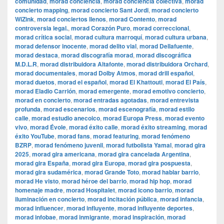
comunidad
,
morad conciencia
,
morad conciencia colectiva
,
morad
concierto mapping
,
morad concierto Sant Jordi
,
morad concierto
WiZink
,
morad conciertos llenos
,
morad Contento
,
morad
controversia legal.
,
morad Corazón Puro
,
morad correccional
,
morad crítica social
,
morad cultura marroquí
,
morad cultura urbana
,
morad defensor inocente
,
morad delito vial
,
morad Dellafuente
,
morad destaca
,
morad discografía morad
,
morad discográfica
M.D.L.R
,
morad distribuidora Altafonte
,
morad distribuidora Orchard
,
morad documentales
,
morad Dolby Atmos
,
morad drill español
,
morad duetos
,
morad el español
,
morad El Khattouti
,
morad El País
,
morad Eladio Carrión
,
morad emergente
,
morad emotivo concierto
,
morad en concierto
,
morad entradas agotadas
,
morad entrevista
profunda
,
morad escenarios
,
morad escenografía
,
morad estilo
calle
,
morad estudio anecoico
,
morad Europa Press
,
morad evento
vivo
,
morad Évole
,
morad éxito calle
,
morad éxito streaming
,
morad
éxito YouTube
,
morad fans
,
morad featuring
,
morad fenómeno
BZRP
,
morad fenómeno juvenil
,
morad futbolista Yamal
,
morad gira
2025
,
morad gira americana
,
morad gira cancelada Argentina
,
morad gira España
,
morad gira Europa
,
morad gira pospuesta
,
morad gira sudamérica
,
morad Grande Toto
,
morad hablar barrio
,
morad He visto
,
morad héroe del barrio
,
morad hip hop
,
morad
homenaje madre
,
morad Hospitalet
,
morad icono barrio
,
morad
iluminación en concierto
,
morad incitación pública
,
morad infancia
,
morad influencer
,
morad influyente
,
morad influyente deportes
,
morad infobae
,
morad inmigrante
,
morad inspiración
,
morad