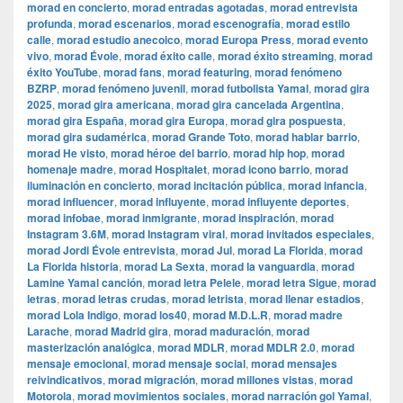
morad en concierto
,
morad entradas agotadas
,
morad entrevista
profunda
,
morad escenarios
,
morad escenografía
,
morad estilo
calle
,
morad estudio anecoico
,
morad Europa Press
,
morad evento
vivo
,
morad Évole
,
morad éxito calle
,
morad éxito streaming
,
morad
éxito YouTube
,
morad fans
,
morad featuring
,
morad fenómeno
BZRP
,
morad fenómeno juvenil
,
morad futbolista Yamal
,
morad gira
2025
,
morad gira americana
,
morad gira cancelada Argentina
,
morad gira España
,
morad gira Europa
,
morad gira pospuesta
,
morad gira sudamérica
,
morad Grande Toto
,
morad hablar barrio
,
morad He visto
,
morad héroe del barrio
,
morad hip hop
,
morad
homenaje madre
,
morad Hospitalet
,
morad icono barrio
,
morad
iluminación en concierto
,
morad incitación pública
,
morad infancia
,
morad influencer
,
morad influyente
,
morad influyente deportes
,
morad infobae
,
morad inmigrante
,
morad inspiración
,
morad
Instagram 3.6M
,
morad Instagram viral
,
morad invitados especiales
,
morad Jordi Évole entrevista
,
morad Jul
,
morad La Florida
,
morad
La Florida historia
,
morad La Sexta
,
morad la vanguardia
,
morad
Lamine Yamal canción
,
morad letra Pelele
,
morad letra Sigue
,
morad
letras
,
morad letras crudas
,
morad letrista
,
morad llenar estadios
,
morad Lola Indigo
,
morad los40
,
morad M.D.L.R
,
morad madre
Larache
,
morad Madrid gira
,
morad maduración
,
morad
masterización analógica
,
morad MDLR
,
morad MDLR 2.0
,
morad
mensaje emocional
,
morad mensaje social
,
morad mensajes
reivindicativos
,
morad migración
,
morad millones vistas
,
morad
Motorola
,
morad movimientos sociales
,
morad narración gol Yamal
,