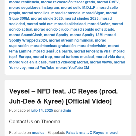
morad resiliencia
,
morad revocación tercer grado
,
morad RVFV
,
morad seguidores Instagram
,
morad sello M.D.L.R
,
morad sello
propio
,
morad sencillos
,
morad sentencia
,
morad Sigue
,
morad
Sigue 300M
,
morad single 2025
,
morad singles 2025
,
morad
sociedad
,
morad sold out
,
morad solidaridad
,
morad Soñar
,
morad
sonido actual
,
morad sonido crudo
,
morad sonido sofisticado
,
morad SoundClash
,
morad Spotify
,
morad Spotify 13M
,
morad
Spotify Wrapped 2024
,
morad streaming mundial
,
morad
superación
,
morad técnicas grabación
,
morad televisión
,
morad
tema Lamine
,
morad temática barrio
,
morad tendencia viral
,
morad
top 5 Europa
,
morad trap
,
morad turismo musical
,
morad vida dura
,
morad vida en la calle
,
morad videocli‏p Morad
,
morad views
,
morad
Yo no voy
,
morad YouTube
,
morad YouTube 3M
Veysel – NFD feat. JC Reyes (prod.
Juh-Dee & Kyree) [Official Video]
Publicado el
julio 14, 2025
por
admin
Contact Us on Threema
Publicado en
musica
|
Etiquetado
Falsalarma
,
JC Reyes
,
morad
,