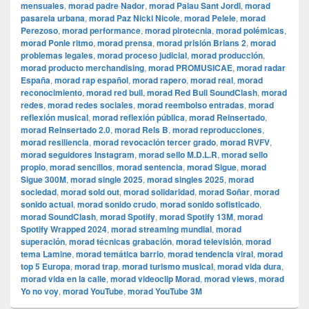
mensuales
,
morad padre Nador
,
morad Palau Sant Jordi
,
morad
pasarela urbana
,
morad Paz Nicki Nicole
,
morad Pelele
,
morad
Perezoso
,
morad performance
,
morad pirotecnia
,
morad polémicas
,
morad Ponle ritmo
,
morad prensa
,
morad prisión Brians 2
,
morad
problemas legales
,
morad proceso judicial
,
morad producción
,
morad producto merchandising
,
morad PROMUSICAE
,
morad radar
España
,
morad rap español
,
morad rapero
,
morad real
,
morad
reconocimiento
,
morad red bull
,
morad Red Bull SoundClash
,
morad
redes
,
morad redes sociales
,
morad reembolso entradas
,
morad
reflexión musical
,
morad reflexión pública
,
morad Reinsertado
,
morad Reinsertado 2.0
,
morad Rels B
,
morad reproducciones
,
morad resiliencia
,
morad revocación tercer grado
,
morad RVFV
,
morad seguidores Instagram
,
morad sello M.D.L.R
,
morad sello
propio
,
morad sencillos
,
morad sentencia
,
morad Sigue
,
morad
Sigue 300M
,
morad single 2025
,
morad singles 2025
,
morad
sociedad
,
morad sold out
,
morad solidaridad
,
morad Soñar
,
morad
sonido actual
,
morad sonido crudo
,
morad sonido sofisticado
,
morad SoundClash
,
morad Spotify
,
morad Spotify 13M
,
morad
Spotify Wrapped 2024
,
morad streaming mundial
,
morad
superación
,
morad técnicas grabación
,
morad televisión
,
morad
tema Lamine
,
morad temática barrio
,
morad tendencia viral
,
morad
top 5 Europa
,
morad trap
,
morad turismo musical
,
morad vida dura
,
morad vida en la calle
,
morad videocli‏p Morad
,
morad views
,
morad
Yo no voy
,
morad YouTube
,
morad YouTube 3M