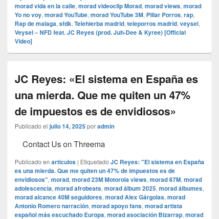
morad vida en la calle
,
morad videocli‏p Morad
,
morad views
,
morad
Yo no voy
,
morad YouTube
,
morad YouTube 3M
,
Pillar Porros
,
rap
,
Rap de malaga
,
sfdk
,
Telehierba madrid
,
teleporros madrid
,
veysel
,
Veysel – NFD feat. JC Reyes (prod. Juh-Dee & Kyree) [Official
Video]
JC Reyes: «El sistema en España es
una mierda. Que me quiten un 47%
de impuestos es de envidiosos»
Publicado el
julio 14, 2025
por
admin
Contact Us on Threema
Publicado en
articulos
|
Etiquetado
JC Reyes: "El sistema en España
es una mierda. Que me quiten un 47% de impuestos es de
envidiosos"
,
morad
,
morad 23M Motorola views
,
morad 87M
,
morad
adolescencia
,
morad afrobeats
,
morad álbum 2025
,
morad álbumes
,
morad alcance 40M seguidores
,
morad Alex Gárgolas
,
morad
Antonio Romero narración
,
morad apoyo fans
,
morad artista
español más escuchado Europa
,
morad asociación Bizarrap
,
morad