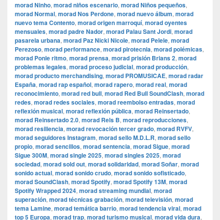
morad Ninho
,
morad niños escenario
,
morad Niños pequeños
,
morad Normal
,
morad Nos Perdone
,
morad nuevo álbum
,
morad
nuevo tema Contento
,
morad origen marroquí
,
morad oyentes
mensuales
,
morad padre Nador
,
morad Palau Sant Jordi
,
morad
pasarela urbana
,
morad Paz Nicki Nicole
,
morad Pelele
,
morad
Perezoso
,
morad performance
,
morad pirotecnia
,
morad polémicas
,
morad Ponle ritmo
,
morad prensa
,
morad prisión Brians 2
,
morad
problemas legales
,
morad proceso judicial
,
morad producción
,
morad producto merchandising
,
morad PROMUSICAE
,
morad radar
España
,
morad rap español
,
morad rapero
,
morad real
,
morad
reconocimiento
,
morad red bull
,
morad Red Bull SoundClash
,
morad
redes
,
morad redes sociales
,
morad reembolso entradas
,
morad
reflexión musical
,
morad reflexión pública
,
morad Reinsertado
,
morad Reinsertado 2.0
,
morad Rels B
,
morad reproducciones
,
morad resiliencia
,
morad revocación tercer grado
,
morad RVFV
,
morad seguidores Instagram
,
morad sello M.D.L.R
,
morad sello
propio
,
morad sencillos
,
morad sentencia
,
morad Sigue
,
morad
Sigue 300M
,
morad single 2025
,
morad singles 2025
,
morad
sociedad
,
morad sold out
,
morad solidaridad
,
morad Soñar
,
morad
sonido actual
,
morad sonido crudo
,
morad sonido sofisticado
,
morad SoundClash
,
morad Spotify
,
morad Spotify 13M
,
morad
Spotify Wrapped 2024
,
morad streaming mundial
,
morad
superación
,
morad técnicas grabación
,
morad televisión
,
morad
tema Lamine
,
morad temática barrio
,
morad tendencia viral
,
morad
top 5 Europa
,
morad trap
,
morad turismo musical
,
morad vida dura
,