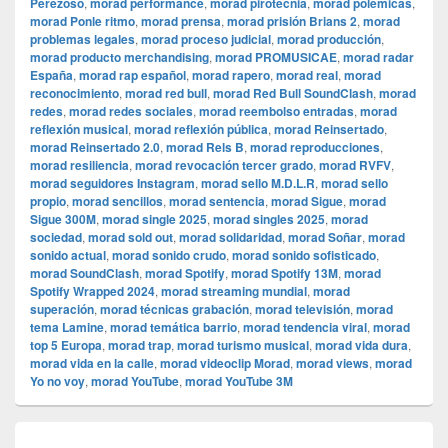
Perezoso
,
morad performance
,
morad pirotecnia
,
morad polémicas
,
morad Ponle ritmo
,
morad prensa
,
morad prisión Brians 2
,
morad
problemas legales
,
morad proceso judicial
,
morad producción
,
morad producto merchandising
,
morad PROMUSICAE
,
morad radar
España
,
morad rap español
,
morad rapero
,
morad real
,
morad
reconocimiento
,
morad red bull
,
morad Red Bull SoundClash
,
morad
redes
,
morad redes sociales
,
morad reembolso entradas
,
morad
reflexión musical
,
morad reflexión pública
,
morad Reinsertado
,
morad Reinsertado 2.0
,
morad Rels B
,
morad reproducciones
,
morad resiliencia
,
morad revocación tercer grado
,
morad RVFV
,
morad seguidores Instagram
,
morad sello M.D.L.R
,
morad sello
propio
,
morad sencillos
,
morad sentencia
,
morad Sigue
,
morad
Sigue 300M
,
morad single 2025
,
morad singles 2025
,
morad
sociedad
,
morad sold out
,
morad solidaridad
,
morad Soñar
,
morad
sonido actual
,
morad sonido crudo
,
morad sonido sofisticado
,
morad SoundClash
,
morad Spotify
,
morad Spotify 13M
,
morad
Spotify Wrapped 2024
,
morad streaming mundial
,
morad
superación
,
morad técnicas grabación
,
morad televisión
,
morad
tema Lamine
,
morad temática barrio
,
morad tendencia viral
,
morad
top 5 Europa
,
morad trap
,
morad turismo musical
,
morad vida dura
,
morad vida en la calle
,
morad videocli‏p Morad
,
morad views
,
morad
Yo no voy
,
morad YouTube
,
morad YouTube 3M