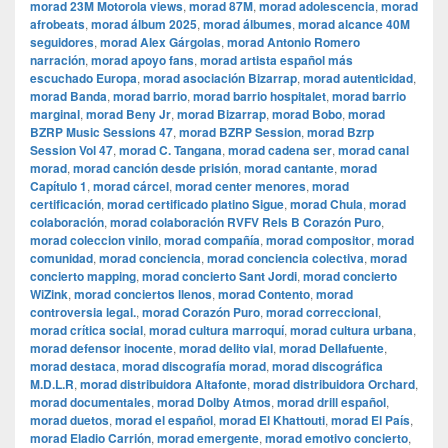
morad 23M Motorola views
,
morad 87M
,
morad adolescencia
,
morad
afrobeats
,
morad álbum 2025
,
morad álbumes
,
morad alcance 40M
seguidores
,
morad Alex Gárgolas
,
morad Antonio Romero
narración
,
morad apoyo fans
,
morad artista español más
escuchado Europa
,
morad asociación Bizarrap
,
morad autenticidad
,
morad Banda
,
morad barrio
,
morad barrio hospitalet
,
morad barrio
marginal
,
morad Beny Jr
,
morad Bizarrap
,
morad Bobo
,
morad
BZRP Music Sessions 47
,
morad BZRP Session
,
morad Bzrp
Session Vol 47
,
morad C. Tangana
,
morad cadena ser
,
morad canal
morad
,
morad canción desde prisión
,
morad cantante
,
morad
Capítulo 1
,
morad cárcel
,
morad center menores
,
morad
certificación
,
morad certificado platino Sigue
,
morad Chula
,
morad
colaboración
,
morad colaboración RVFV Rels B Corazón Puro
,
morad coleccion vinilo
,
morad compañía
,
morad compositor
,
morad
comunidad
,
morad conciencia
,
morad conciencia colectiva
,
morad
concierto mapping
,
morad concierto Sant Jordi
,
morad concierto
WiZink
,
morad conciertos llenos
,
morad Contento
,
morad
controversia legal.
,
morad Corazón Puro
,
morad correccional
,
morad crítica social
,
morad cultura marroquí
,
morad cultura urbana
,
morad defensor inocente
,
morad delito vial
,
morad Dellafuente
,
morad destaca
,
morad discografía morad
,
morad discográfica
M.D.L.R
,
morad distribuidora Altafonte
,
morad distribuidora Orchard
,
morad documentales
,
morad Dolby Atmos
,
morad drill español
,
morad duetos
,
morad el español
,
morad El Khattouti
,
morad El País
,
morad Eladio Carrión
,
morad emergente
,
morad emotivo concierto
,