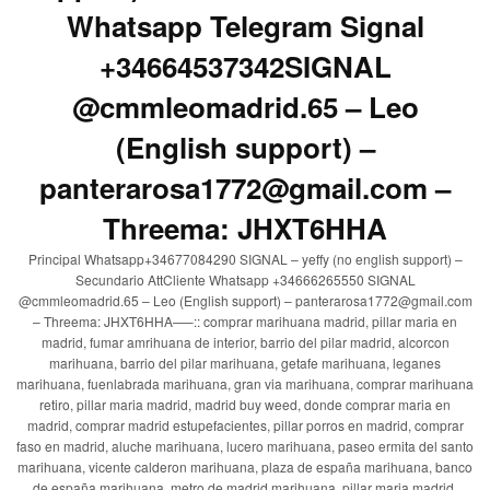
Whatsapp Telegram Signal
+34664537342SIGNAL
@cmmleomadrid.65 – Leo
(English support) –
panterarosa1772@gmail.com –
Threema: JHXT6HHA
Principal Whatsapp+34677084290 SIGNAL – yeffy (no english support) –
Secundario AttCliente Whatsapp +34666265550 SIGNAL
@cmmleomadrid.65 – Leo (English support) – panterarosa1772@gmail.com
– Threema: JHXT6HHA—–:: comprar marihuana madrid, pillar maria en
madrid, fumar amrihuana de interior, barrio del pilar madrid, alcorcon
marihuana, barrio del pilar marihuana, getafe marihuana, leganes
marihuana, fuenlabrada marihuana, gran via marihuana, comprar marihuana
retiro, pillar maria madrid, madrid buy weed, donde comprar maria en
madrid, comprar madrid estupefacientes, pillar porros en madrid, comprar
faso en madrid, aluche marihuana, lucero marihuana, paseo ermita del santo
marihuana, vicente calderon marihuana, plaza de españa marihuana, banco
de españa marihuana, metro de madrid marihuana, pillar maria madrid,