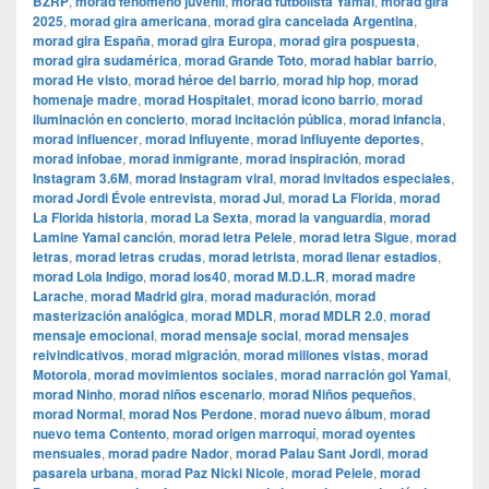
BZRP
,
morad fenómeno juvenil
,
morad futbolista Yamal
,
morad gira
2025
,
morad gira americana
,
morad gira cancelada Argentina
,
morad gira España
,
morad gira Europa
,
morad gira pospuesta
,
morad gira sudamérica
,
morad Grande Toto
,
morad hablar barrio
,
morad He visto
,
morad héroe del barrio
,
morad hip hop
,
morad
homenaje madre
,
morad Hospitalet
,
morad icono barrio
,
morad
iluminación en concierto
,
morad incitación pública
,
morad infancia
,
morad influencer
,
morad influyente
,
morad influyente deportes
,
morad infobae
,
morad inmigrante
,
morad inspiración
,
morad
Instagram 3.6M
,
morad Instagram viral
,
morad invitados especiales
,
morad Jordi Évole entrevista
,
morad Jul
,
morad La Florida
,
morad
La Florida historia
,
morad La Sexta
,
morad la vanguardia
,
morad
Lamine Yamal canción
,
morad letra Pelele
,
morad letra Sigue
,
morad
letras
,
morad letras crudas
,
morad letrista
,
morad llenar estadios
,
morad Lola Indigo
,
morad los40
,
morad M.D.L.R
,
morad madre
Larache
,
morad Madrid gira
,
morad maduración
,
morad
masterización analógica
,
morad MDLR
,
morad MDLR 2.0
,
morad
mensaje emocional
,
morad mensaje social
,
morad mensajes
reivindicativos
,
morad migración
,
morad millones vistas
,
morad
Motorola
,
morad movimientos sociales
,
morad narración gol Yamal
,
morad Ninho
,
morad niños escenario
,
morad Niños pequeños
,
morad Normal
,
morad Nos Perdone
,
morad nuevo álbum
,
morad
nuevo tema Contento
,
morad origen marroquí
,
morad oyentes
mensuales
,
morad padre Nador
,
morad Palau Sant Jordi
,
morad
pasarela urbana
,
morad Paz Nicki Nicole
,
morad Pelele
,
morad