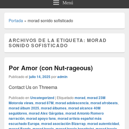
Menú
Portada
»
morad sonido sofisticado
ARCHIVOS DE LA ETIQUETA:
MORAD
SONIDO SOFISTICADO
Por Amor (con Nut-rageous)
Publicado el
julio 14, 2025
por
admin
Contact Us on Threema
Publicado en
Uncategorized
|
Etiquetado
morad
,
morad 23M
Motorola views
,
morad 87M
,
morad adolescencia
,
morad afrobeats
,
morad álbum 2025
,
morad álbumes
,
morad alcance 40M
seguidores
,
morad Alex Gárgolas
,
morad Antonio Romero
narración
,
morad apoyo fans
,
morad artista español más
escuchado Europa
,
morad asociación Bizarrap
,
morad autenticidad
,
morad Banda
,
morad barrio
,
morad barrio hospitalet
,
morad barrio