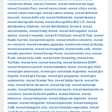
conciertos llenos
,
morad Contento
,
morad controversia legal.
,
morad Corazón Puro
,
morad correccional
,
morad crítica social
,
morad cultura marroquí
,
morad cultura urbana
,
morad defensor
inocente
,
morad delito vial
,
morad Dellafuente
,
morad destaca
,
morad discografía morad
,
morad discográfica M.D.L.R
,
morad
distribuidora Altafonte
,
morad distribuidora Orchard
,
morad
documentales
,
morad Dolby Atmos
,
morad drill español
,
morad
duetos
,
morad el español
,
morad El Khattouti
,
morad El País
,
morad
Eladio Carrión
,
morad emergente
,
morad emotivo concierto
,
morad
en concierto
,
morad entradas agotadas
,
morad entrevista profunda
,
morad escenarios
,
morad escenografía
,
morad estilo calle
,
morad
estudio anecoico
,
morad Europa Press
,
morad evento vivo
,
morad
Évole
,
morad éxito calle
,
morad éxito streaming
,
morad éxito
YouTube
,
morad fans
,
morad featuring
,
morad fenómeno BZRP
,
morad fenómeno juvenil
,
morad futbolista Yamal
,
morad gira 2025
,
morad gira americana
,
morad gira cancelada Argentina
,
morad gira
España
,
morad gira Europa
,
morad gira pospuesta
,
morad gira
sudamérica
,
morad Grande Toto
,
morad hablar barrio
,
morad He
visto
,
morad héroe del barrio
,
morad hip hop
,
morad homenaje
madre
,
morad Hospitalet
,
morad icono barrio
,
morad iluminación en
concierto
,
morad incitación pública
,
morad infancia
,
morad
influencer
,
morad influyente
,
morad influyente deportes
,
morad
infobae
,
morad inmigrante
,
morad inspiración
,
morad Instagram
3.6M
,
morad Instagram viral
,
morad invitados especiales
,
morad
Jordi Évole entrevista
,
morad Jul
,
morad La Florida
,
morad