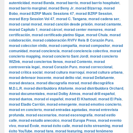
autenticidad
,
morad Banda
,
morad barrio
,
morad barrio hospitalet
,
morad barrio marginal
,
morad Beny Jr
,
morad Bizarrap
,
morad
Bobo
,
morad BZRP Music Sessions 47
,
morad BZRP Session
,
morad Bzrp Session Vol 47
,
morad C. Tangana
,
morad cadena ser
,
morad canal morad
,
morad canción desde prisión
,
morad cantante
,
morad Capítulo 1
,
morad cárcel
,
morad center menores
,
morad
certificación
,
morad certificado platino Sigue
,
morad Chula
,
morad
colaboración
,
morad colaboración RVFV Rels B Corazón Puro
,
morad coleccion vinilo
,
morad compañía
,
morad compositor
,
morad
comunidad
,
morad conciencia
,
morad conciencia colectiva
,
morad
concierto mapping
,
morad concierto Sant Jordi
,
morad concierto
WiZink
,
morad conciertos llenos
,
morad Contento
,
morad
controversia legal.
,
morad Corazón Puro
,
morad correccional
,
morad crítica social
,
morad cultura marroquí
,
morad cultura urbana
,
morad defensor inocente
,
morad delito vial
,
morad Dellafuente
,
morad destaca
,
morad discografía morad
,
morad discográfica
M.D.L.R
,
morad distribuidora Altafonte
,
morad distribuidora Orchard
,
morad documentales
,
morad Dolby Atmos
,
morad drill español
,
morad duetos
,
morad el español
,
morad El Khattouti
,
morad El País
,
morad Eladio Carrión
,
morad emergente
,
morad emotivo concierto
,
morad en concierto
,
morad entradas agotadas
,
morad entrevista
profunda
,
morad escenarios
,
morad escenografía
,
morad estilo
calle
,
morad estudio anecoico
,
morad Europa Press
,
morad evento
vivo
,
morad Évole
,
morad éxito calle
,
morad éxito streaming
,
morad
éxito YouTube
,
morad fans
,
morad featuring
,
morad fenómeno