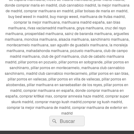
donde comprar maria en madrid, club cannabico madrid, la mejor marihuana
de madrid, comprar marihuana en madrid, pillar bolsas de maria en madrid,
buy best weed in madrid, buy mango weed, marihuana de frutas madrid,
comprar la mejor marihuana, marihuana madrid españa, san blas
marihuana, rivas vaciamadrid marihuana, goya marihuana, cruz del rayo
marihuana, prosperidad marihuana, sainz de baranda marihuana, arguelles
marihuana, moncloa marihuana, alsacia marihuana, sanchinarro marihuana,
montecarmelo marihuana, san agustin de guadalix marihuana, la moraleja
marihuana, mahadahonda marihuana, pozuelo marihuana, club de campo
madrid marihuana, club de golf marihuana, club de caballo marihuana
madrid, pillar porros en pozuelo, pillar porros en sotogrande, pillar porros en
sanchinarro, pillar porros en montecarmelo, marihuana club cannabico
sanchinarro, madrid club cannabico montecarmelo, pillar porros en san blas,
pillar porros en vallecas, pillar porros en villa de vallecas, pillar porros en
alcobendas, pillar marihuana en sansebastian de los reyes, pillar porros en
madrid, comprar marihuana en españa, donde comprar marihuana en
españa, comprar kritikal max, comprar amnesia haze madrid, comprar super
skunk madrid, comprar mango kush madrid,comprar og kush madrid,
comprar la mejor marihuana de madrid, comprar marihuana de exterior en
madrid
Buscar
Buscar
por: