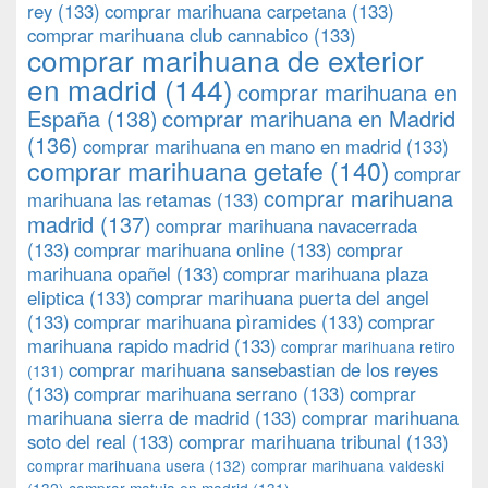
rey
(133)
comprar marihuana carpetana
(133)
comprar marihuana club cannabico
(133)
comprar marihuana de exterior
en madrid
(144)
comprar marihuana en
España
(138)
comprar marihuana en Madrid
(136)
comprar marihuana en mano en madrid
(133)
comprar marihuana getafe
(140)
comprar
comprar marihuana
marihuana las retamas
(133)
madrid
(137)
comprar marihuana navacerrada
(133)
comprar marihuana online
(133)
comprar
marihuana opañel
(133)
comprar marihuana plaza
eliptica
(133)
comprar marihuana puerta del angel
(133)
comprar marihuana pìramides
(133)
comprar
marihuana rapido madrid
(133)
comprar marihuana retiro
comprar marihuana sansebastian de los reyes
(131)
(133)
comprar marihuana serrano
(133)
comprar
marihuana sierra de madrid
(133)
comprar marihuana
soto del real
(133)
comprar marihuana tribunal
(133)
comprar marihuana usera
(132)
comprar marihuana valdeski