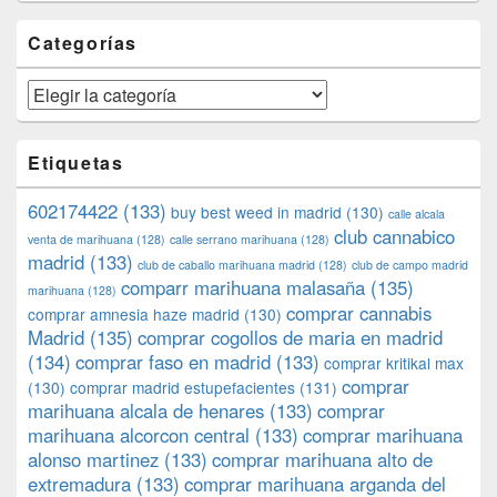
Categorías
Categorías
Etiquetas
602174422
(133)
buy best weed in madrid
(130)
calle alcala
club cannabico
venta de marihuana
(128)
calle serrano marihuana
(128)
madrid
(133)
club de caballo marihuana madrid
(128)
club de campo madrid
comparr marihuana malasaña
(135)
marihuana
(128)
comprar cannabis
comprar amnesia haze madrid
(130)
Madrid
(135)
comprar cogollos de maria en madrid
(134)
comprar faso en madrid
(133)
comprar kritikal max
comprar
(130)
comprar madrid estupefacientes
(131)
marihuana alcala de henares
(133)
comprar
marihuana alcorcon central
(133)
comprar marihuana
alonso martinez
(133)
comprar marihuana alto de
extremadura
(133)
comprar marihuana arganda del