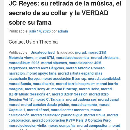
JC Reyes: su retirada de la música, el
secreto de su collar y la VERDAD
sobre su fama
Publicado el
julio 14, 2025
por
admin
Contact Us on Threema
Publicado en
Uncategorized
|
Etiquetado
morad
,
morad 23M
Motorola views
,
morad 87M
,
morad adolescencia
,
morad afrobeats
,
morad álbum 2025
,
morad álbumes
,
morad alcance 40M
seguidores
,
morad Alex Gárgolas
,
morad Antonio Romero
narración
,
morad apoyo fans
,
morad artista español más
escuchado Europa
,
morad asociación Bizarrap
,
morad autenticidad
,
morad Banda
,
morad barrio
,
morad barrio hospitalet
,
morad barrio
marginal
,
morad Beny Jr
,
morad Bizarrap
,
morad Bobo
,
morad
BZRP Music Sessions 47
,
morad BZRP Session
,
morad Bzrp
Session Vol 47
,
morad C. Tangana
,
morad cadena ser
,
morad canal
morad
,
morad canción desde prisión
,
morad cantante
,
morad
Capítulo 1
,
morad cárcel
,
morad center menores
,
morad
certificación
,
morad certificado platino Sigue
,
morad Chula
,
morad
colaboración
,
morad colaboración RVFV Rels B Corazón Puro
,
morad coleccion vinilo
,
morad compañía
,
morad compositor
,
morad