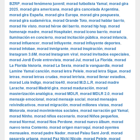
BZRP
,
morad fenómeno juvenil
,
morad futbolista Yamal
,
morad gira
2025
,
morad gira americana
,
morad gira cancelada Argentina
,
morad gira España
,
morad gira Europa
,
morad gira pospuesta
,
morad gira sudamérica
,
morad Grande Toto
,
morad hablar barrio
,
morad He visto
,
morad héroe del barrio
,
morad hip hop
,
morad
homenaje madre
,
morad Hospitalet
,
morad icono barrio
,
morad
iluminación en concierto
,
morad incitación pública
,
morad infancia
,
morad influencer
,
morad influyente
,
morad influyente deportes
,
morad infobae
,
morad inmigrante
,
morad inspiración
,
morad
Instagram 3.6M
,
morad Instagram viral
,
morad invitados especiales
,
morad Jordi Évole entrevista
,
morad Jul
,
morad La Florida
,
morad
La Florida historia
,
morad La Sexta
,
morad la vanguardia
,
morad
Lamine Yamal canción
,
morad letra Pelele
,
morad letra Sigue
,
morad
letras
,
morad letras crudas
,
morad letrista
,
morad llenar estadios
,
morad Lola Indigo
,
morad los40
,
morad M.D.L.R
,
morad madre
Larache
,
morad Madrid gira
,
morad maduración
,
morad
masterización analógica
,
morad MDLR
,
morad MDLR 2.0
,
morad
mensaje emocional
,
morad mensaje social
,
morad mensajes
reivindicativos
,
morad migración
,
morad millones vistas
,
morad
Motorola
,
morad movimientos sociales
,
morad narración gol Yamal
,
morad Ninho
,
morad niños escenario
,
morad Niños pequeños
,
morad Normal
,
morad Nos Perdone
,
morad nuevo álbum
,
morad
nuevo tema Contento
,
morad origen marroquí
,
morad oyentes
mensuales
,
morad padre Nador
,
morad Palau Sant Jordi
,
morad
pasarela urbana
,
morad Paz Nicki Nicole
,
morad Pelele
,
morad