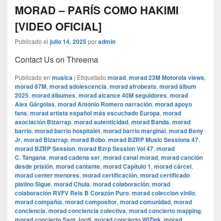
MORAD – PARÍS COMO HAKIMI
[VIDEO OFICIAL]
Publicado el
julio 14, 2025
por
admin
Contact Us on Threema
Publicado en
musica
|
Etiquetado
morad
,
morad 23M Motorola views
,
morad 87M
,
morad adolescencia
,
morad afrobeats
,
morad álbum
2025
,
morad álbumes
,
morad alcance 40M seguidores
,
morad
Alex Gárgolas
,
morad Antonio Romero narración
,
morad apoyo
fans
,
morad artista español más escuchado Europa
,
morad
asociación Bizarrap
,
morad autenticidad
,
morad Banda
,
morad
barrio
,
morad barrio hospitalet
,
morad barrio marginal
,
morad Beny
Jr
,
morad Bizarrap
,
morad Bobo
,
morad BZRP Music Sessions 47
,
morad BZRP Session
,
morad Bzrp Session Vol 47
,
morad
C. Tangana
,
morad cadena ser
,
morad canal morad
,
morad canción
desde prisión
,
morad cantante
,
morad Capítulo 1
,
morad cárcel
,
morad center menores
,
morad certificación
,
morad certificado
platino Sigue
,
morad Chula
,
morad colaboración
,
morad
colaboración RVFV Rels B Corazón Puro
,
morad coleccion vinilo
,
morad compañía
,
morad compositor
,
morad comunidad
,
morad
conciencia
,
morad conciencia colectiva
,
morad concierto mapping
,
morad concierto Sant Jordi
,
morad concierto WiZink
,
morad