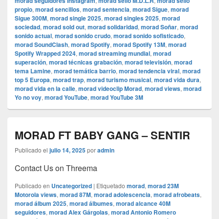
morad seguidores Instagram
,
morad sello M.D.L.R
,
morad sello
propio
,
morad sencillos
,
morad sentencia
,
morad Sigue
,
morad
Sigue 300M
,
morad single 2025
,
morad singles 2025
,
morad
sociedad
,
morad sold out
,
morad solidaridad
,
morad Soñar
,
morad
sonido actual
,
morad sonido crudo
,
morad sonido sofisticado
,
morad SoundClash
,
morad Spotify
,
morad Spotify 13M
,
morad
Spotify Wrapped 2024
,
morad streaming mundial
,
morad
superación
,
morad técnicas grabación
,
morad televisión
,
morad
tema Lamine
,
morad temática barrio
,
morad tendencia viral
,
morad
top 5 Europa
,
morad trap
,
morad turismo musical
,
morad vida dura
,
morad vida en la calle
,
morad videocli‏p Morad
,
morad views
,
morad
Yo no voy
,
morad YouTube
,
morad YouTube 3M
MORAD FT BABY GANG – SENTIR
Publicado el
julio 14, 2025
por
admin
Contact Us on Threema
Publicado en
Uncategorized
|
Etiquetado
morad
,
morad 23M
Motorola views
,
morad 87M
,
morad adolescencia
,
morad afrobeats
,
morad álbum 2025
,
morad álbumes
,
morad alcance 40M
seguidores
,
morad Alex Gárgolas
,
morad Antonio Romero