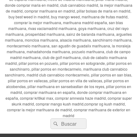
donde comprar maria en madrid, club cannabico madrid, la mejor marihuana
de madrid, comprar marihuana en madrid, pillar bolsas de maria en madrid,
buy best weed in madrid, buy mango weed, marihuana de frutas madrid,
comprar la mejor marihuana, marihuana madrid españa, san blas
marihuana, rivas vaciamadrid marihuana, goya marihuana, cruz del rayo
marihuana, prosperidad marihuana, sainz de baranda marihuana, arguelles
marihuana, moncloa marihuana, alsacia marihuana, sanchinarro marihuana,
montecarmelo marihuana, san agustin de guadalix marihuana, la moraleja
marihuana, mahadahonda marihuana, pozuelo marihuana, club de campo
madrid marihuana, club de golf marihuana, club de caballo marihuana
madrid, pillar porros en pozuelo, pillar porros en sotogrande, pillar porros en
sanchinarro, pillar porros en montecarmelo, marihuana club cannabico
sanchinarro, madrid club cannabico montecarmelo, pillar porros en san blas,
pillar porros en vallecas, pillar porros en villa de vallecas, pillar porros en
alcobendas, pillar marihuana en sansebastian de los reyes, pillar porros en
madrid, comprar marihuana en españa, donde comprar marihuana en
españa, comprar kritikal max, comprar amnesia haze madrid, comprar super
skunk madrid, comprar mango kush madrid,comprar og kush madrid,
comprar la mejor marihuana de madrid, comprar marihuana de exterior en
madrid
Buscar
Buscar
por: