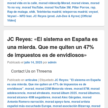
morad vida en la calle
,
morad videocli‏p Morad
,
morad views
,
morad
Yo no voy
,
morad YouTube
,
morad YouTube 3M
,
Pillar Porros
,
rap
,
Rap de malaga
,
sfdk
,
Telehierba madrid
,
teleporros madrid
,
veysel
,
Veysel – NFD feat. JC Reyes (prod. Juh-Dee & Kyree) [Official
Video]
JC Reyes: «El sistema en España es
una mierda. Que me quiten un 47%
de impuestos es de envidiosos»
Publicado el
julio 14, 2025
por
admin
Contact Us on Threema
Publicado en
articulos
|
Etiquetado
JC Reyes: "El sistema en España
es una mierda. Que me quiten un 47% de impuestos es de
envidiosos"
,
morad
,
morad 23M Motorola views
,
morad 87M
,
morad
adolescencia
,
morad afrobeats
,
morad álbum 2025
,
morad álbumes
,
morad alcance 40M seguidores
,
morad Alex Gárgolas
,
morad
Antonio Romero narración
,
morad apoyo fans
,
morad artista
español más escuchado Europa
,
morad asociación Bizarrap
,
morad