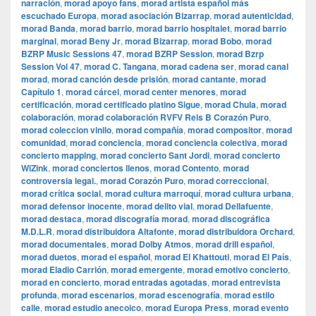
narración
,
morad apoyo fans
,
morad artista español más
escuchado Europa
,
morad asociación Bizarrap
,
morad autenticidad
,
morad Banda
,
morad barrio
,
morad barrio hospitalet
,
morad barrio
marginal
,
morad Beny Jr
,
morad Bizarrap
,
morad Bobo
,
morad
BZRP Music Sessions 47
,
morad BZRP Session
,
morad Bzrp
Session Vol 47
,
morad C. Tangana
,
morad cadena ser
,
morad canal
morad
,
morad canción desde prisión
,
morad cantante
,
morad
Capítulo 1
,
morad cárcel
,
morad center menores
,
morad
certificación
,
morad certificado platino Sigue
,
morad Chula
,
morad
colaboración
,
morad colaboración RVFV Rels B Corazón Puro
,
morad coleccion vinilo
,
morad compañía
,
morad compositor
,
morad
comunidad
,
morad conciencia
,
morad conciencia colectiva
,
morad
concierto mapping
,
morad concierto Sant Jordi
,
morad concierto
WiZink
,
morad conciertos llenos
,
morad Contento
,
morad
controversia legal.
,
morad Corazón Puro
,
morad correccional
,
morad crítica social
,
morad cultura marroquí
,
morad cultura urbana
,
morad defensor inocente
,
morad delito vial
,
morad Dellafuente
,
morad destaca
,
morad discografía morad
,
morad discográfica
M.D.L.R
,
morad distribuidora Altafonte
,
morad distribuidora Orchard
,
morad documentales
,
morad Dolby Atmos
,
morad drill español
,
morad duetos
,
morad el español
,
morad El Khattouti
,
morad El País
,
morad Eladio Carrión
,
morad emergente
,
morad emotivo concierto
,
morad en concierto
,
morad entradas agotadas
,
morad entrevista
profunda
,
morad escenarios
,
morad escenografía
,
morad estilo
calle
,
morad estudio anecoico
,
morad Europa Press
,
morad evento