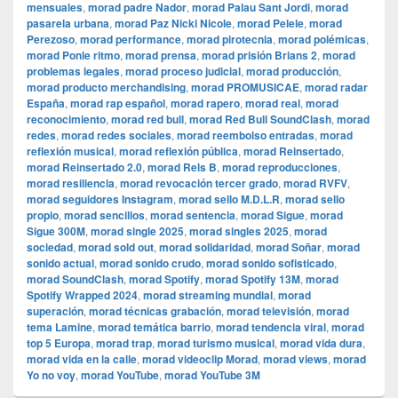
mensuales
,
morad padre Nador
,
morad Palau Sant Jordi
,
morad
pasarela urbana
,
morad Paz Nicki Nicole
,
morad Pelele
,
morad
Perezoso
,
morad performance
,
morad pirotecnia
,
morad polémicas
,
morad Ponle ritmo
,
morad prensa
,
morad prisión Brians 2
,
morad
problemas legales
,
morad proceso judicial
,
morad producción
,
morad producto merchandising
,
morad PROMUSICAE
,
morad radar
España
,
morad rap español
,
morad rapero
,
morad real
,
morad
reconocimiento
,
morad red bull
,
morad Red Bull SoundClash
,
morad
redes
,
morad redes sociales
,
morad reembolso entradas
,
morad
reflexión musical
,
morad reflexión pública
,
morad Reinsertado
,
morad Reinsertado 2.0
,
morad Rels B
,
morad reproducciones
,
morad resiliencia
,
morad revocación tercer grado
,
morad RVFV
,
morad seguidores Instagram
,
morad sello M.D.L.R
,
morad sello
propio
,
morad sencillos
,
morad sentencia
,
morad Sigue
,
morad
Sigue 300M
,
morad single 2025
,
morad singles 2025
,
morad
sociedad
,
morad sold out
,
morad solidaridad
,
morad Soñar
,
morad
sonido actual
,
morad sonido crudo
,
morad sonido sofisticado
,
morad SoundClash
,
morad Spotify
,
morad Spotify 13M
,
morad
Spotify Wrapped 2024
,
morad streaming mundial
,
morad
superación
,
morad técnicas grabación
,
morad televisión
,
morad
tema Lamine
,
morad temática barrio
,
morad tendencia viral
,
morad
top 5 Europa
,
morad trap
,
morad turismo musical
,
morad vida dura
,
morad vida en la calle
,
morad videocli‏p Morad
,
morad views
,
morad
Yo no voy
,
morad YouTube
,
morad YouTube 3M