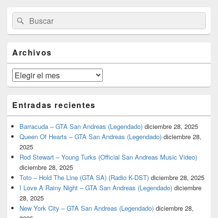
El
Buscar
Buscar
área
por:
de
widget
barra
Archivos
lateral
primaria
Archivos
Entradas recientes
Barracuda – GTA San Andreas (Legendado)
diciembre 28, 2025
Queen Of Hearts – GTA San Andreas (Legendado)
diciembre 28,
2025
Rod Stewart – Young Turks (Official San Andreas Music Video)
diciembre 28, 2025
Toto – Hold The Line (GTA SA) (Radio K-DST)
diciembre 28, 2025
I Love A Rainy Night – GTA San Andreas (Legendado)
diciembre
28, 2025
New York City – GTA San Andreas (Legendado)
diciembre 28,