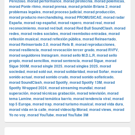
Perezoso
,
morad performance
,
morad pirotecnia
,
morad polémicas
,
morad Ponle ritmo
,
morad prensa
,
morad prisión Brians 2
,
morad
problemas legales
,
morad proceso judicial
,
morad producción
,
morad producto merchandising
,
morad PROMUSICAE
,
morad radar
España
,
morad rap español
,
morad rapero
,
morad real
,
morad
reconocimiento
,
morad red bull
,
morad Red Bull SoundClash
,
morad
redes
,
morad redes sociales
,
morad reembolso entradas
,
morad
reflexión musical
,
morad reflexión pública
,
morad Reinsertado
,
morad Reinsertado 2.0
,
morad Rels B
,
morad reproducciones
,
morad resiliencia
,
morad revocación tercer grado
,
morad RVFV
,
morad seguidores Instagram
,
morad sello M.D.L.R
,
morad sello
propio
,
morad sencillos
,
morad sentencia
,
morad Sigue
,
morad
Sigue 300M
,
morad single 2025
,
morad singles 2025
,
morad
sociedad
,
morad sold out
,
morad solidaridad
,
morad Soñar
,
morad
sonido actual
,
morad sonido crudo
,
morad sonido sofisticado
,
morad SoundClash
,
morad Spotify
,
morad Spotify 13M
,
morad
Spotify Wrapped 2024
,
morad streaming mundial
,
morad
superación
,
morad técnicas grabación
,
morad televisión
,
morad
tema Lamine
,
morad temática barrio
,
morad tendencia viral
,
morad
top 5 Europa
,
morad trap
,
morad turismo musical
,
morad vida dura
,
morad vida en la calle
,
morad videocli‏p Morad
,
morad views
,
morad
Yo no voy
,
morad YouTube
,
morad YouTube 3M