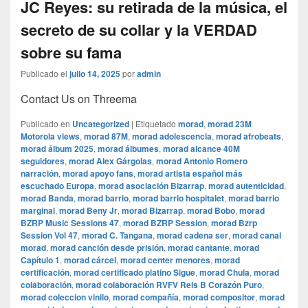
JC Reyes: su retirada de la música, el
secreto de su collar y la VERDAD
sobre su fama
Publicado el
julio 14, 2025
por
admin
Contact Us on Threema
Publicado en
Uncategorized
|
Etiquetado
morad
,
morad 23M
Motorola views
,
morad 87M
,
morad adolescencia
,
morad afrobeats
,
morad álbum 2025
,
morad álbumes
,
morad alcance 40M
seguidores
,
morad Alex Gárgolas
,
morad Antonio Romero
narración
,
morad apoyo fans
,
morad artista español más
escuchado Europa
,
morad asociación Bizarrap
,
morad autenticidad
,
morad Banda
,
morad barrio
,
morad barrio hospitalet
,
morad barrio
marginal
,
morad Beny Jr
,
morad Bizarrap
,
morad Bobo
,
morad
BZRP Music Sessions 47
,
morad BZRP Session
,
morad Bzrp
Session Vol 47
,
morad C. Tangana
,
morad cadena ser
,
morad canal
morad
,
morad canción desde prisión
,
morad cantante
,
morad
Capítulo 1
,
morad cárcel
,
morad center menores
,
morad
certificación
,
morad certificado platino Sigue
,
morad Chula
,
morad
colaboración
,
morad colaboración RVFV Rels B Corazón Puro
,
morad coleccion vinilo
,
morad compañía
,
morad compositor
,
morad