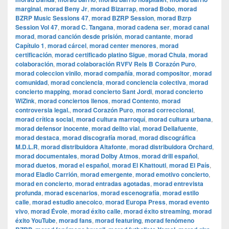
marginal
,
morad Beny Jr
,
morad Bizarrap
,
morad Bobo
,
morad
BZRP Music Sessions 47
,
morad BZRP Session
,
morad Bzrp
Session Vol 47
,
morad C. Tangana
,
morad cadena ser
,
morad canal
morad
,
morad canción desde prisión
,
morad cantante
,
morad
Capítulo 1
,
morad cárcel
,
morad center menores
,
morad
certificación
,
morad certificado platino Sigue
,
morad Chula
,
morad
colaboración
,
morad colaboración RVFV Rels B Corazón Puro
,
morad coleccion vinilo
,
morad compañía
,
morad compositor
,
morad
comunidad
,
morad conciencia
,
morad conciencia colectiva
,
morad
concierto mapping
,
morad concierto Sant Jordi
,
morad concierto
WiZink
,
morad conciertos llenos
,
morad Contento
,
morad
controversia legal.
,
morad Corazón Puro
,
morad correccional
,
morad crítica social
,
morad cultura marroquí
,
morad cultura urbana
,
morad defensor inocente
,
morad delito vial
,
morad Dellafuente
,
morad destaca
,
morad discografía morad
,
morad discográfica
M.D.L.R
,
morad distribuidora Altafonte
,
morad distribuidora Orchard
,
morad documentales
,
morad Dolby Atmos
,
morad drill español
,
morad duetos
,
morad el español
,
morad El Khattouti
,
morad El País
,
morad Eladio Carrión
,
morad emergente
,
morad emotivo concierto
,
morad en concierto
,
morad entradas agotadas
,
morad entrevista
profunda
,
morad escenarios
,
morad escenografía
,
morad estilo
calle
,
morad estudio anecoico
,
morad Europa Press
,
morad evento
vivo
,
morad Évole
,
morad éxito calle
,
morad éxito streaming
,
morad
éxito YouTube
,
morad fans
,
morad featuring
,
morad fenómeno