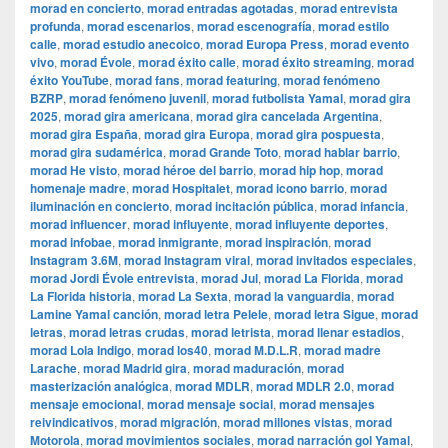
morad en concierto
,
morad entradas agotadas
,
morad entrevista
profunda
,
morad escenarios
,
morad escenografía
,
morad estilo
calle
,
morad estudio anecoico
,
morad Europa Press
,
morad evento
vivo
,
morad Évole
,
morad éxito calle
,
morad éxito streaming
,
morad
éxito YouTube
,
morad fans
,
morad featuring
,
morad fenómeno
BZRP
,
morad fenómeno juvenil
,
morad futbolista Yamal
,
morad gira
2025
,
morad gira americana
,
morad gira cancelada Argentina
,
morad gira España
,
morad gira Europa
,
morad gira pospuesta
,
morad gira sudamérica
,
morad Grande Toto
,
morad hablar barrio
,
morad He visto
,
morad héroe del barrio
,
morad hip hop
,
morad
homenaje madre
,
morad Hospitalet
,
morad icono barrio
,
morad
iluminación en concierto
,
morad incitación pública
,
morad infancia
,
morad influencer
,
morad influyente
,
morad influyente deportes
,
morad infobae
,
morad inmigrante
,
morad inspiración
,
morad
Instagram 3.6M
,
morad Instagram viral
,
morad invitados especiales
,
morad Jordi Évole entrevista
,
morad Jul
,
morad La Florida
,
morad
La Florida historia
,
morad La Sexta
,
morad la vanguardia
,
morad
Lamine Yamal canción
,
morad letra Pelele
,
morad letra Sigue
,
morad
letras
,
morad letras crudas
,
morad letrista
,
morad llenar estadios
,
morad Lola Indigo
,
morad los40
,
morad M.D.L.R
,
morad madre
Larache
,
morad Madrid gira
,
morad maduración
,
morad
masterización analógica
,
morad MDLR
,
morad MDLR 2.0
,
morad
mensaje emocional
,
morad mensaje social
,
morad mensajes
reivindicativos
,
morad migración
,
morad millones vistas
,
morad
Motorola
,
morad movimientos sociales
,
morad narración gol Yamal
,