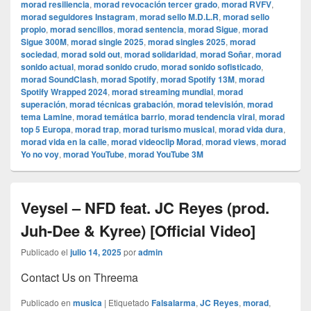
morad resiliencia
,
morad revocación tercer grado
,
morad RVFV
,
morad seguidores Instagram
,
morad sello M.D.L.R
,
morad sello
propio
,
morad sencillos
,
morad sentencia
,
morad Sigue
,
morad
Sigue 300M
,
morad single 2025
,
morad singles 2025
,
morad
sociedad
,
morad sold out
,
morad solidaridad
,
morad Soñar
,
morad
sonido actual
,
morad sonido crudo
,
morad sonido sofisticado
,
morad SoundClash
,
morad Spotify
,
morad Spotify 13M
,
morad
Spotify Wrapped 2024
,
morad streaming mundial
,
morad
superación
,
morad técnicas grabación
,
morad televisión
,
morad
tema Lamine
,
morad temática barrio
,
morad tendencia viral
,
morad
top 5 Europa
,
morad trap
,
morad turismo musical
,
morad vida dura
,
morad vida en la calle
,
morad videocli‏p Morad
,
morad views
,
morad
Yo no voy
,
morad YouTube
,
morad YouTube 3M
Veysel – NFD feat. JC Reyes (prod.
Juh-Dee & Kyree) [Official Video]
Publicado el
julio 14, 2025
por
admin
Contact Us on Threema
Publicado en
musica
|
Etiquetado
Falsalarma
,
JC Reyes
,
morad
,