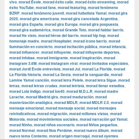
vivo
,
morad Évole
,
morad éxito calle
,
morad éxito streaming
,
morad
éxito YouTube
,
morad fans
,
morad featuring
,
morad fenómeno
BZRP
,
morad fenómeno juvenil
,
morad futbolista Yamal
,
morad gira
2025
,
morad gira americana
,
morad gira cancelada Argentina
,
morad gira España
,
morad gira Europa
,
morad gira pospuesta
,
morad gira sudamérica
,
morad Grande Toto
,
morad hablar barrio
,
morad He visto
,
morad héroe del barrio
,
morad hip hop
,
morad
homenaje madre
,
morad Hospitalet
,
morad icono barrio
,
morad
iluminación en concierto
,
morad incitación pública
,
morad infancia
,
morad influencer
,
morad influyente
,
morad influyente deportes
,
morad infobae
,
morad inmigrante
,
morad inspiración
,
morad
Instagram 3.6M
,
morad Instagram viral
,
morad invitados especiales
,
morad Jordi Évole entrevista
,
morad Jul
,
morad La Florida
,
morad
La Florida historia
,
morad La Sexta
,
morad la vanguardia
,
morad
Lamine Yamal canción
,
morad letra Pelele
,
morad letra Sigue
,
morad
letras
,
morad letras crudas
,
morad letrista
,
morad llenar estadios
,
morad Lola Indigo
,
morad los40
,
morad M.D.L.R
,
morad madre
Larache
,
morad Madrid gira
,
morad maduración
,
morad
masterización analógica
,
morad MDLR
,
morad MDLR 2.0
,
morad
mensaje emocional
,
morad mensaje social
,
morad mensajes
reivindicativos
,
morad migración
,
morad millones vistas
,
morad
Motorola
,
morad movimientos sociales
,
morad narración gol Yamal
,
morad Ninho
,
morad niños escenario
,
morad Niños pequeños
,
morad Normal
,
morad Nos Perdone
,
morad nuevo álbum
,
morad
nuevo tema Contento
,
morad origen marroquí
,
morad oyentes