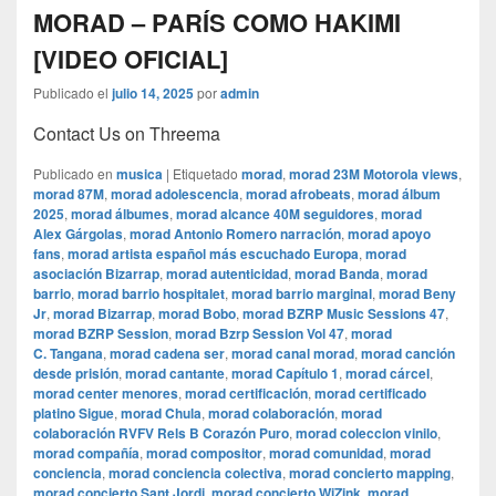
MORAD – PARÍS COMO HAKIMI
[VIDEO OFICIAL]
Publicado el
julio 14, 2025
por
admin
Contact Us on Threema
Publicado en
musica
|
Etiquetado
morad
,
morad 23M Motorola views
,
morad 87M
,
morad adolescencia
,
morad afrobeats
,
morad álbum
2025
,
morad álbumes
,
morad alcance 40M seguidores
,
morad
Alex Gárgolas
,
morad Antonio Romero narración
,
morad apoyo
fans
,
morad artista español más escuchado Europa
,
morad
asociación Bizarrap
,
morad autenticidad
,
morad Banda
,
morad
barrio
,
morad barrio hospitalet
,
morad barrio marginal
,
morad Beny
Jr
,
morad Bizarrap
,
morad Bobo
,
morad BZRP Music Sessions 47
,
morad BZRP Session
,
morad Bzrp Session Vol 47
,
morad
C. Tangana
,
morad cadena ser
,
morad canal morad
,
morad canción
desde prisión
,
morad cantante
,
morad Capítulo 1
,
morad cárcel
,
morad center menores
,
morad certificación
,
morad certificado
platino Sigue
,
morad Chula
,
morad colaboración
,
morad
colaboración RVFV Rels B Corazón Puro
,
morad coleccion vinilo
,
morad compañía
,
morad compositor
,
morad comunidad
,
morad
conciencia
,
morad conciencia colectiva
,
morad concierto mapping
,
morad concierto Sant Jordi
,
morad concierto WiZink
,
morad