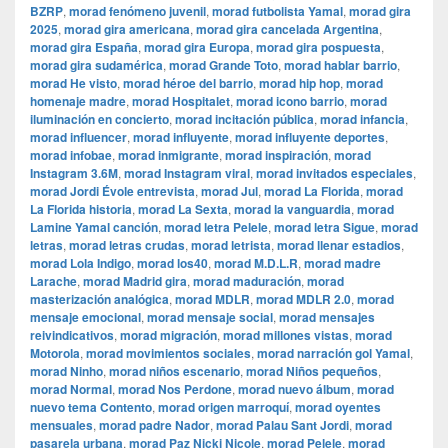
BZRP
,
morad fenómeno juvenil
,
morad futbolista Yamal
,
morad gira
2025
,
morad gira americana
,
morad gira cancelada Argentina
,
morad gira España
,
morad gira Europa
,
morad gira pospuesta
,
morad gira sudamérica
,
morad Grande Toto
,
morad hablar barrio
,
morad He visto
,
morad héroe del barrio
,
morad hip hop
,
morad
homenaje madre
,
morad Hospitalet
,
morad icono barrio
,
morad
iluminación en concierto
,
morad incitación pública
,
morad infancia
,
morad influencer
,
morad influyente
,
morad influyente deportes
,
morad infobae
,
morad inmigrante
,
morad inspiración
,
morad
Instagram 3.6M
,
morad Instagram viral
,
morad invitados especiales
,
morad Jordi Évole entrevista
,
morad Jul
,
morad La Florida
,
morad
La Florida historia
,
morad La Sexta
,
morad la vanguardia
,
morad
Lamine Yamal canción
,
morad letra Pelele
,
morad letra Sigue
,
morad
letras
,
morad letras crudas
,
morad letrista
,
morad llenar estadios
,
morad Lola Indigo
,
morad los40
,
morad M.D.L.R
,
morad madre
Larache
,
morad Madrid gira
,
morad maduración
,
morad
masterización analógica
,
morad MDLR
,
morad MDLR 2.0
,
morad
mensaje emocional
,
morad mensaje social
,
morad mensajes
reivindicativos
,
morad migración
,
morad millones vistas
,
morad
Motorola
,
morad movimientos sociales
,
morad narración gol Yamal
,
morad Ninho
,
morad niños escenario
,
morad Niños pequeños
,
morad Normal
,
morad Nos Perdone
,
morad nuevo álbum
,
morad
nuevo tema Contento
,
morad origen marroquí
,
morad oyentes
mensuales
,
morad padre Nador
,
morad Palau Sant Jordi
,
morad
pasarela urbana
,
morad Paz Nicki Nicole
,
morad Pelele
,
morad