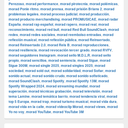
Perezoso
,
morad performance
,
morad pirotecnia
,
morad polémicas
,
morad Ponle ritmo
,
morad prensa
,
morad prisión Brians 2
,
morad
problemas legales
,
morad proceso judicial
,
morad producción
,
morad producto merchandising
,
morad PROMUSICAE
,
morad radar
España
,
morad rap español
,
morad rapero
,
morad real
,
morad
reconocimiento
,
morad red bull
,
morad Red Bull SoundClash
,
morad
redes
,
morad redes sociales
,
morad reembolso entradas
,
morad
reflexión musical
,
morad reflexión pública
,
morad Reinsertado
,
morad Reinsertado 2.0
,
morad Rels B
,
morad reproducciones
,
morad resiliencia
,
morad revocación tercer grado
,
morad RVFV
,
morad seguidores Instagram
,
morad sello M.D.L.R
,
morad sello
propio
,
morad sencillos
,
morad sentencia
,
morad Sigue
,
morad
Sigue 300M
,
morad single 2025
,
morad singles 2025
,
morad
sociedad
,
morad sold out
,
morad solidaridad
,
morad Soñar
,
morad
sonido actual
,
morad sonido crudo
,
morad sonido sofisticado
,
morad SoundClash
,
morad Spotify
,
morad Spotify 13M
,
morad
Spotify Wrapped 2024
,
morad streaming mundial
,
morad
superación
,
morad técnicas grabación
,
morad televisión
,
morad
tema Lamine
,
morad temática barrio
,
morad tendencia viral
,
morad
top 5 Europa
,
morad trap
,
morad turismo musical
,
morad vida dura
,
morad vida en la calle
,
morad videocli‏p Morad
,
morad views
,
morad
Yo no voy
,
morad YouTube
,
morad YouTube 3M