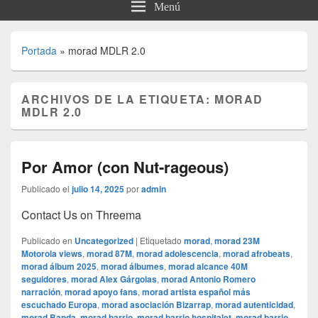
Menú
Portada
»
morad MDLR 2.0
ARCHIVOS DE LA ETIQUETA:
MORAD
MDLR 2.0
Por Amor (con Nut-rageous)
Publicado el
julio 14, 2025
por
admin
Contact Us on Threema
Publicado en
Uncategorized
|
Etiquetado
morad
,
morad 23M
Motorola views
,
morad 87M
,
morad adolescencia
,
morad afrobeats
,
morad álbum 2025
,
morad álbumes
,
morad alcance 40M
seguidores
,
morad Alex Gárgolas
,
morad Antonio Romero
narración
,
morad apoyo fans
,
morad artista español más
escuchado Europa
,
morad asociación Bizarrap
,
morad autenticidad
,
morad Banda
,
morad barrio
,
morad barrio hospitalet
,
morad barrio