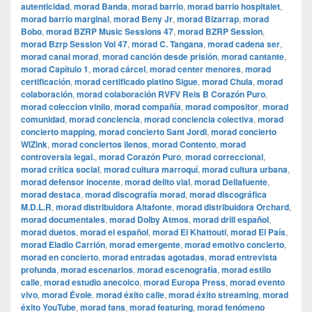
autenticidad
,
morad Banda
,
morad barrio
,
morad barrio hospitalet
,
morad barrio marginal
,
morad Beny Jr
,
morad Bizarrap
,
morad
Bobo
,
morad BZRP Music Sessions 47
,
morad BZRP Session
,
morad Bzrp Session Vol 47
,
morad C. Tangana
,
morad cadena ser
,
morad canal morad
,
morad canción desde prisión
,
morad cantante
,
morad Capítulo 1
,
morad cárcel
,
morad center menores
,
morad
certificación
,
morad certificado platino Sigue
,
morad Chula
,
morad
colaboración
,
morad colaboración RVFV Rels B Corazón Puro
,
morad coleccion vinilo
,
morad compañía
,
morad compositor
,
morad
comunidad
,
morad conciencia
,
morad conciencia colectiva
,
morad
concierto mapping
,
morad concierto Sant Jordi
,
morad concierto
WiZink
,
morad conciertos llenos
,
morad Contento
,
morad
controversia legal.
,
morad Corazón Puro
,
morad correccional
,
morad crítica social
,
morad cultura marroquí
,
morad cultura urbana
,
morad defensor inocente
,
morad delito vial
,
morad Dellafuente
,
morad destaca
,
morad discografía morad
,
morad discográfica
M.D.L.R
,
morad distribuidora Altafonte
,
morad distribuidora Orchard
,
morad documentales
,
morad Dolby Atmos
,
morad drill español
,
morad duetos
,
morad el español
,
morad El Khattouti
,
morad El País
,
morad Eladio Carrión
,
morad emergente
,
morad emotivo concierto
,
morad en concierto
,
morad entradas agotadas
,
morad entrevista
profunda
,
morad escenarios
,
morad escenografía
,
morad estilo
calle
,
morad estudio anecoico
,
morad Europa Press
,
morad evento
vivo
,
morad Évole
,
morad éxito calle
,
morad éxito streaming
,
morad
éxito YouTube
,
morad fans
,
morad featuring
,
morad fenómeno