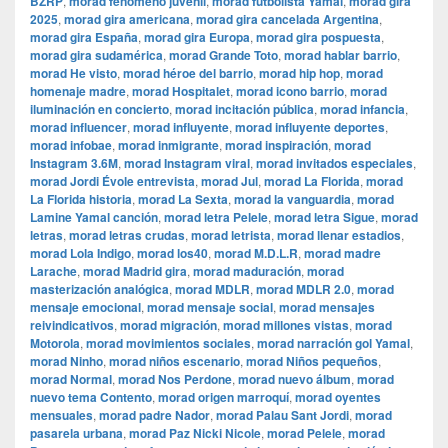
BZRP
,
morad fenómeno juvenil
,
morad futbolista Yamal
,
morad gira
2025
,
morad gira americana
,
morad gira cancelada Argentina
,
morad gira España
,
morad gira Europa
,
morad gira pospuesta
,
morad gira sudamérica
,
morad Grande Toto
,
morad hablar barrio
,
morad He visto
,
morad héroe del barrio
,
morad hip hop
,
morad
homenaje madre
,
morad Hospitalet
,
morad icono barrio
,
morad
iluminación en concierto
,
morad incitación pública
,
morad infancia
,
morad influencer
,
morad influyente
,
morad influyente deportes
,
morad infobae
,
morad inmigrante
,
morad inspiración
,
morad
Instagram 3.6M
,
morad Instagram viral
,
morad invitados especiales
,
morad Jordi Évole entrevista
,
morad Jul
,
morad La Florida
,
morad
La Florida historia
,
morad La Sexta
,
morad la vanguardia
,
morad
Lamine Yamal canción
,
morad letra Pelele
,
morad letra Sigue
,
morad
letras
,
morad letras crudas
,
morad letrista
,
morad llenar estadios
,
morad Lola Indigo
,
morad los40
,
morad M.D.L.R
,
morad madre
Larache
,
morad Madrid gira
,
morad maduración
,
morad
masterización analógica
,
morad MDLR
,
morad MDLR 2.0
,
morad
mensaje emocional
,
morad mensaje social
,
morad mensajes
reivindicativos
,
morad migración
,
morad millones vistas
,
morad
Motorola
,
morad movimientos sociales
,
morad narración gol Yamal
,
morad Ninho
,
morad niños escenario
,
morad Niños pequeños
,
morad Normal
,
morad Nos Perdone
,
morad nuevo álbum
,
morad
nuevo tema Contento
,
morad origen marroquí
,
morad oyentes
mensuales
,
morad padre Nador
,
morad Palau Sant Jordi
,
morad
pasarela urbana
,
morad Paz Nicki Nicole
,
morad Pelele
,
morad