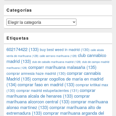
Categorías
Categorías
Etiquetas
602174422
(133)
buy best weed in madrid
(130)
calle alcala
club cannabico
venta de marihuana
(128)
calle serrano marihuana
(128)
madrid
(133)
club de caballo marihuana madrid
(128)
club de campo madrid
comparr marihuana malasaña
(135)
marihuana
(128)
comprar cannabis
comprar amnesia haze madrid
(130)
Madrid
(135)
comprar cogollos de maria en madrid
(134)
comprar faso en madrid
(133)
comprar kritikal max
comprar
(130)
comprar madrid estupefacientes
(131)
marihuana alcala de henares
(133)
comprar
marihuana alcorcon central
(133)
comprar marihuana
alonso martinez
(133)
comprar marihuana alto de
extremadura
(133)
comprar marihuana arganda del