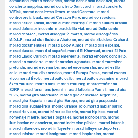
comunidad
,
morad conciencia
,
morad conciencia colectiva
,
morad
concierto mapping
,
morad concierto Sant Jordi
,
morad concierto
WiZink
,
morad conciertos llenos
,
morad Contento
,
morad
controversia legal.
,
morad Corazón Puro
,
morad correccional
,
morad crítica social
,
morad cultura marroquí
,
morad cultura urbana
,
morad defensor inocente
,
morad delito vial
,
morad Dellafuente
,
morad destaca
,
morad discografía morad
,
morad discográfica
M.D.L.R
,
morad distribuidora Altafonte
,
morad distribuidora Orchard
,
morad documentales
,
morad Dolby Atmos
,
morad drill español
,
morad duetos
,
morad el español
,
morad El Khattouti
,
morad El País
,
morad Eladio Carrión
,
morad emergente
,
morad emotivo concierto
,
morad en concierto
,
morad entradas agotadas
,
morad entrevista
profunda
,
morad escenarios
,
morad escenografía
,
morad estilo
calle
,
morad estudio anecoico
,
morad Europa Press
,
morad evento
vivo
,
morad Évole
,
morad éxito calle
,
morad éxito streaming
,
morad
éxito YouTube
,
morad fans
,
morad featuring
,
morad fenómeno
BZRP
,
morad fenómeno juvenil
,
morad futbolista Yamal
,
morad gira
2025
,
morad gira americana
,
morad gira cancelada Argentina
,
morad gira España
,
morad gira Europa
,
morad gira pospuesta
,
morad gira sudamérica
,
morad Grande Toto
,
morad hablar barrio
,
morad He visto
,
morad héroe del barrio
,
morad hip hop
,
morad
homenaje madre
,
morad Hospitalet
,
morad icono barrio
,
morad
iluminación en concierto
,
morad incitación pública
,
morad infancia
,
morad influencer
,
morad influyente
,
morad influyente deportes
,
morad infobae
,
morad inmigrante
,
morad inspiración
,
morad