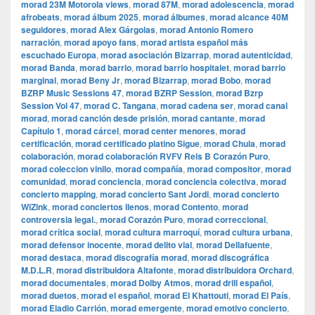
morad 23M Motorola views
,
morad 87M
,
morad adolescencia
,
morad
afrobeats
,
morad álbum 2025
,
morad álbumes
,
morad alcance 40M
seguidores
,
morad Alex Gárgolas
,
morad Antonio Romero
narración
,
morad apoyo fans
,
morad artista español más
escuchado Europa
,
morad asociación Bizarrap
,
morad autenticidad
,
morad Banda
,
morad barrio
,
morad barrio hospitalet
,
morad barrio
marginal
,
morad Beny Jr
,
morad Bizarrap
,
morad Bobo
,
morad
BZRP Music Sessions 47
,
morad BZRP Session
,
morad Bzrp
Session Vol 47
,
morad C. Tangana
,
morad cadena ser
,
morad canal
morad
,
morad canción desde prisión
,
morad cantante
,
morad
Capítulo 1
,
morad cárcel
,
morad center menores
,
morad
certificación
,
morad certificado platino Sigue
,
morad Chula
,
morad
colaboración
,
morad colaboración RVFV Rels B Corazón Puro
,
morad coleccion vinilo
,
morad compañía
,
morad compositor
,
morad
comunidad
,
morad conciencia
,
morad conciencia colectiva
,
morad
concierto mapping
,
morad concierto Sant Jordi
,
morad concierto
WiZink
,
morad conciertos llenos
,
morad Contento
,
morad
controversia legal.
,
morad Corazón Puro
,
morad correccional
,
morad crítica social
,
morad cultura marroquí
,
morad cultura urbana
,
morad defensor inocente
,
morad delito vial
,
morad Dellafuente
,
morad destaca
,
morad discografía morad
,
morad discográfica
M.D.L.R
,
morad distribuidora Altafonte
,
morad distribuidora Orchard
,
morad documentales
,
morad Dolby Atmos
,
morad drill español
,
morad duetos
,
morad el español
,
morad El Khattouti
,
morad El País
,
morad Eladio Carrión
,
morad emergente
,
morad emotivo concierto
,