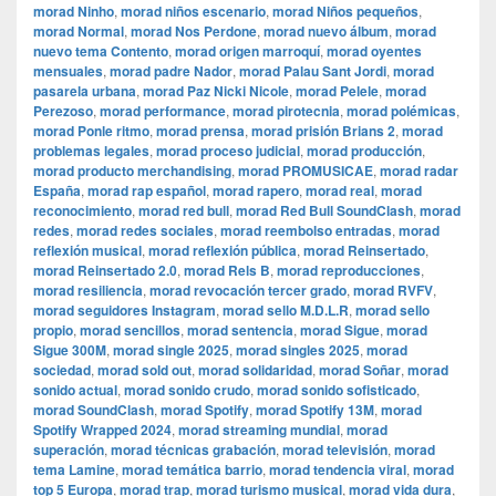
morad Ninho
,
morad niños escenario
,
morad Niños pequeños
,
morad Normal
,
morad Nos Perdone
,
morad nuevo álbum
,
morad
nuevo tema Contento
,
morad origen marroquí
,
morad oyentes
mensuales
,
morad padre Nador
,
morad Palau Sant Jordi
,
morad
pasarela urbana
,
morad Paz Nicki Nicole
,
morad Pelele
,
morad
Perezoso
,
morad performance
,
morad pirotecnia
,
morad polémicas
,
morad Ponle ritmo
,
morad prensa
,
morad prisión Brians 2
,
morad
problemas legales
,
morad proceso judicial
,
morad producción
,
morad producto merchandising
,
morad PROMUSICAE
,
morad radar
España
,
morad rap español
,
morad rapero
,
morad real
,
morad
reconocimiento
,
morad red bull
,
morad Red Bull SoundClash
,
morad
redes
,
morad redes sociales
,
morad reembolso entradas
,
morad
reflexión musical
,
morad reflexión pública
,
morad Reinsertado
,
morad Reinsertado 2.0
,
morad Rels B
,
morad reproducciones
,
morad resiliencia
,
morad revocación tercer grado
,
morad RVFV
,
morad seguidores Instagram
,
morad sello M.D.L.R
,
morad sello
propio
,
morad sencillos
,
morad sentencia
,
morad Sigue
,
morad
Sigue 300M
,
morad single 2025
,
morad singles 2025
,
morad
sociedad
,
morad sold out
,
morad solidaridad
,
morad Soñar
,
morad
sonido actual
,
morad sonido crudo
,
morad sonido sofisticado
,
morad SoundClash
,
morad Spotify
,
morad Spotify 13M
,
morad
Spotify Wrapped 2024
,
morad streaming mundial
,
morad
superación
,
morad técnicas grabación
,
morad televisión
,
morad
tema Lamine
,
morad temática barrio
,
morad tendencia viral
,
morad
top 5 Europa
,
morad trap
,
morad turismo musical
,
morad vida dura
,