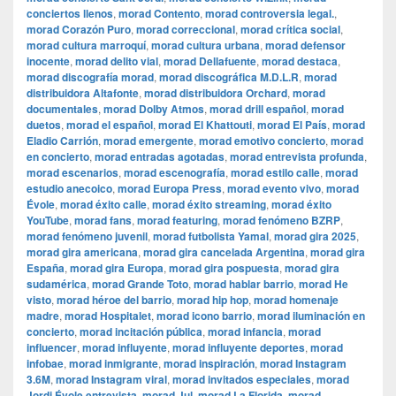
conciertos llenos
,
morad Contento
,
morad controversia legal.
,
morad Corazón Puro
,
morad correccional
,
morad crítica social
,
morad cultura marroquí
,
morad cultura urbana
,
morad defensor
inocente
,
morad delito vial
,
morad Dellafuente
,
morad destaca
,
morad discografía morad
,
morad discográfica M.D.L.R
,
morad
distribuidora Altafonte
,
morad distribuidora Orchard
,
morad
documentales
,
morad Dolby Atmos
,
morad drill español
,
morad
duetos
,
morad el español
,
morad El Khattouti
,
morad El País
,
morad
Eladio Carrión
,
morad emergente
,
morad emotivo concierto
,
morad
en concierto
,
morad entradas agotadas
,
morad entrevista profunda
,
morad escenarios
,
morad escenografía
,
morad estilo calle
,
morad
estudio anecoico
,
morad Europa Press
,
morad evento vivo
,
morad
Évole
,
morad éxito calle
,
morad éxito streaming
,
morad éxito
YouTube
,
morad fans
,
morad featuring
,
morad fenómeno BZRP
,
morad fenómeno juvenil
,
morad futbolista Yamal
,
morad gira 2025
,
morad gira americana
,
morad gira cancelada Argentina
,
morad gira
España
,
morad gira Europa
,
morad gira pospuesta
,
morad gira
sudamérica
,
morad Grande Toto
,
morad hablar barrio
,
morad He
visto
,
morad héroe del barrio
,
morad hip hop
,
morad homenaje
madre
,
morad Hospitalet
,
morad icono barrio
,
morad iluminación en
concierto
,
morad incitación pública
,
morad infancia
,
morad
influencer
,
morad influyente
,
morad influyente deportes
,
morad
infobae
,
morad inmigrante
,
morad inspiración
,
morad Instagram
3.6M
,
morad Instagram viral
,
morad invitados especiales
,
morad
Jordi Évole entrevista
,
morad Jul
,
morad La Florida
,
morad