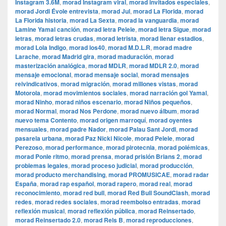
Instagram 3.6M
,
morad Instagram viral
,
morad invitados especiales
,
morad Jordi Évole entrevista
,
morad Jul
,
morad La Florida
,
morad
La Florida historia
,
morad La Sexta
,
morad la vanguardia
,
morad
Lamine Yamal canción
,
morad letra Pelele
,
morad letra Sigue
,
morad
letras
,
morad letras crudas
,
morad letrista
,
morad llenar estadios
,
morad Lola Indigo
,
morad los40
,
morad M.D.L.R
,
morad madre
Larache
,
morad Madrid gira
,
morad maduración
,
morad
masterización analógica
,
morad MDLR
,
morad MDLR 2.0
,
morad
mensaje emocional
,
morad mensaje social
,
morad mensajes
reivindicativos
,
morad migración
,
morad millones vistas
,
morad
Motorola
,
morad movimientos sociales
,
morad narración gol Yamal
,
morad Ninho
,
morad niños escenario
,
morad Niños pequeños
,
morad Normal
,
morad Nos Perdone
,
morad nuevo álbum
,
morad
nuevo tema Contento
,
morad origen marroquí
,
morad oyentes
mensuales
,
morad padre Nador
,
morad Palau Sant Jordi
,
morad
pasarela urbana
,
morad Paz Nicki Nicole
,
morad Pelele
,
morad
Perezoso
,
morad performance
,
morad pirotecnia
,
morad polémicas
,
morad Ponle ritmo
,
morad prensa
,
morad prisión Brians 2
,
morad
problemas legales
,
morad proceso judicial
,
morad producción
,
morad producto merchandising
,
morad PROMUSICAE
,
morad radar
España
,
morad rap español
,
morad rapero
,
morad real
,
morad
reconocimiento
,
morad red bull
,
morad Red Bull SoundClash
,
morad
redes
,
morad redes sociales
,
morad reembolso entradas
,
morad
reflexión musical
,
morad reflexión pública
,
morad Reinsertado
,
morad Reinsertado 2.0
,
morad Rels B
,
morad reproducciones
,