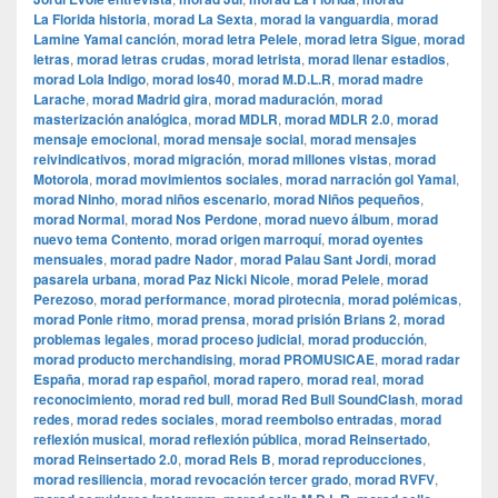
La Florida historia
,
morad La Sexta
,
morad la vanguardia
,
morad
Lamine Yamal canción
,
morad letra Pelele
,
morad letra Sigue
,
morad
letras
,
morad letras crudas
,
morad letrista
,
morad llenar estadios
,
morad Lola Indigo
,
morad los40
,
morad M.D.L.R
,
morad madre
Larache
,
morad Madrid gira
,
morad maduración
,
morad
masterización analógica
,
morad MDLR
,
morad MDLR 2.0
,
morad
mensaje emocional
,
morad mensaje social
,
morad mensajes
reivindicativos
,
morad migración
,
morad millones vistas
,
morad
Motorola
,
morad movimientos sociales
,
morad narración gol Yamal
,
morad Ninho
,
morad niños escenario
,
morad Niños pequeños
,
morad Normal
,
morad Nos Perdone
,
morad nuevo álbum
,
morad
nuevo tema Contento
,
morad origen marroquí
,
morad oyentes
mensuales
,
morad padre Nador
,
morad Palau Sant Jordi
,
morad
pasarela urbana
,
morad Paz Nicki Nicole
,
morad Pelele
,
morad
Perezoso
,
morad performance
,
morad pirotecnia
,
morad polémicas
,
morad Ponle ritmo
,
morad prensa
,
morad prisión Brians 2
,
morad
problemas legales
,
morad proceso judicial
,
morad producción
,
morad producto merchandising
,
morad PROMUSICAE
,
morad radar
España
,
morad rap español
,
morad rapero
,
morad real
,
morad
reconocimiento
,
morad red bull
,
morad Red Bull SoundClash
,
morad
redes
,
morad redes sociales
,
morad reembolso entradas
,
morad
reflexión musical
,
morad reflexión pública
,
morad Reinsertado
,
morad Reinsertado 2.0
,
morad Rels B
,
morad reproducciones
,
morad resiliencia
,
morad revocación tercer grado
,
morad RVFV
,