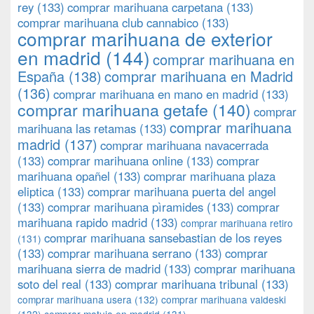
rey
(133)
comprar marihuana carpetana
(133)
comprar marihuana club cannabico
(133)
comprar marihuana de exterior
en madrid
(144)
comprar marihuana en
España
(138)
comprar marihuana en Madrid
(136)
comprar marihuana en mano en madrid
(133)
comprar marihuana getafe
(140)
comprar
comprar marihuana
marihuana las retamas
(133)
madrid
(137)
comprar marihuana navacerrada
(133)
comprar marihuana online
(133)
comprar
marihuana opañel
(133)
comprar marihuana plaza
eliptica
(133)
comprar marihuana puerta del angel
(133)
comprar marihuana pìramides
(133)
comprar
marihuana rapido madrid
(133)
comprar marihuana retiro
comprar marihuana sansebastian de los reyes
(131)
(133)
comprar marihuana serrano
(133)
comprar
marihuana sierra de madrid
(133)
comprar marihuana
soto del real
(133)
comprar marihuana tribunal
(133)
comprar marihuana usera
(132)
comprar marihuana valdeski