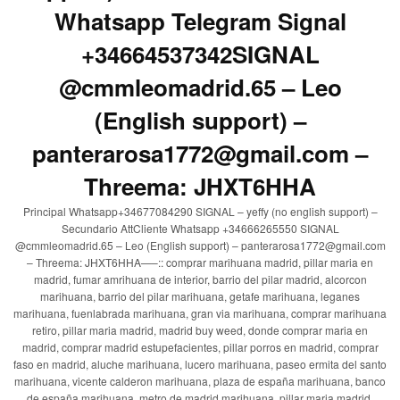
Whatsapp Telegram Signal
+34664537342SIGNAL
@cmmleomadrid.65 – Leo
(English support) –
panterarosa1772@gmail.com –
Threema: JHXT6HHA
Principal Whatsapp+34677084290 SIGNAL – yeffy (no english support) –
Secundario AttCliente Whatsapp +34666265550 SIGNAL
@cmmleomadrid.65 – Leo (English support) – panterarosa1772@gmail.com
– Threema: JHXT6HHA—–:: comprar marihuana madrid, pillar maria en
madrid, fumar amrihuana de interior, barrio del pilar madrid, alcorcon
marihuana, barrio del pilar marihuana, getafe marihuana, leganes
marihuana, fuenlabrada marihuana, gran via marihuana, comprar marihuana
retiro, pillar maria madrid, madrid buy weed, donde comprar maria en
madrid, comprar madrid estupefacientes, pillar porros en madrid, comprar
faso en madrid, aluche marihuana, lucero marihuana, paseo ermita del santo
marihuana, vicente calderon marihuana, plaza de españa marihuana, banco
de españa marihuana, metro de madrid marihuana, pillar maria madrid,