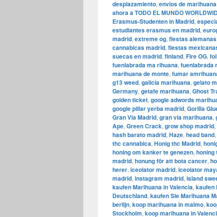
desplazamiento
,
envios de marihuana
ahora a TODO EL MUNDO WORLDWI
Erasmus-Studenten in Madrid
,
especi
estudiantes erasmus en madrid
,
euro
madrid
,
extreme og
,
fiestas alemanas
cannabicas madrid
,
fiestas mexicana
suecas en madrid
,
finland
,
Fire OG
,
fo
fuenlabrada ma rihuana
,
fuenlabrada
marihuana de monte
,
fumar amrihuana
g13 weed
,
galicia marihuana
,
gelato m
Germany
,
getafe marihuana
,
Ghost Tr
golden ticket
,
google adwords marihu
google pillar yerba madrid
,
Gorilla Glu
Gran Via Madrid
,
gran via marihuana
,
Ape
,
Green Crack
,
grow shop madrid
,
hash barato madrid
,
Haze
,
head band
thc cannabica
,
Honig thc Madrid
,
honi
honing om kanker te genezen
,
honing 
madrid
,
honung för att bota cancer
,
ho
herer
,
iceolator madrid
,
iceolator may
madrid
,
instagram madrid
,
island swe
kaufen Marihuana in Valencia
,
kaufen 
Deutschland
,
kaufen Sie Marihuana M
berlijn
,
koop marihuana in malmo
,
koo
Stockholm
,
​​koop marihuana in Valenc