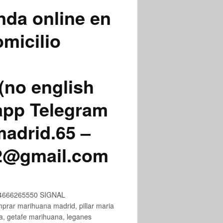
nda online en
micilio
(no english
app Telegram
adrid.65 –
72@gmail.com
+34666265550 SIGNAL
ar marihuana madrid, pillar maria
na, getafe marihuana, leganes