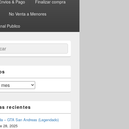
Envios & Pago
Finalizar compra
No Venta a Menores
nal Publico
ar
os
as recientes
da – GTA San Andreas (Legendado)
e 28, 2025