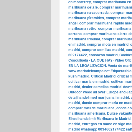
en monterrey
,
comprar marihuana en 
marihuana getafe
,
comprar marihuana
marihuana navacerrada
,
comprar mar
marihuana pìramides
,
comprar marihu
angel
,
comprar marihuana rapido mad
marihuana retiro
,
comprar marihuana 
serrano
,
comprar marihuana sierra d
marihuana tribunal
,
comprar marihua
en madrid
,
comprar mota en madrid
,
madrid
,
comprar semillas madrid
,
com
602174422
,
consazon madrid
,
Cookie
Cosculluela - LA QUE HAY (Video Ofici
EN LA LEGALIZACION. Venta de marihu
www.mariadelcampo.net Etiquetasbio
kush madrid
,
Critical Madrid
,
critical
cultivar maria en madrid
,
cultivar mar
madrid
,
dealer camellos madrid
,
death
Outdoor Weed all over Europe and Ja
detaljhandel med marijuana i madrid
,
madrid
,
donde comprar maria en mad
comprar miel de marihuana
,
donde co
marihuana americana
,
Duitse vakanti
Einzelhandel mit Marihuana in Madrid
madrid
,
entregas en mano en vigo ma
madrid whatsapp 0034602174422 sat