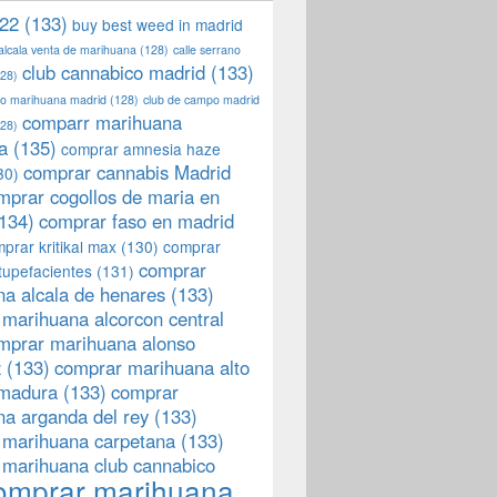
22
(133)
buy best weed in madrid
 alcala venta de marihuana
(128)
calle serrano
club cannabico madrid
(133)
28)
llo marihuana madrid
(128)
club de campo madrid
comparr marihuana
28)
a
(135)
comprar amnesia haze
comprar cannabis Madrid
30)
mprar cogollos de maria en
134)
comprar faso en madrid
prar kritikal max
(130)
comprar
comprar
tupefacientes
(131)
a alcala de henares
(133)
marihuana alcorcon central
mprar marihuana alonso
z
(133)
comprar marihuana alto
emadura
(133)
comprar
a arganda del rey
(133)
 marihuana carpetana
(133)
 marihuana club cannabico
omprar marihuana