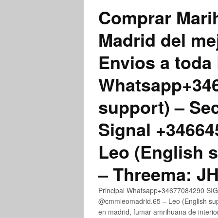
Comprar Marih
Madrid del me
Envios a toda 
Whatsapp+3467
support) – Se
Signal +3466
Leo (English 
– Threema: 
Principal Whatsapp+34677084290 SIGN
@cmmleomadrid.65 – Leo (English su
en madrid, fumar amrihuana de interior