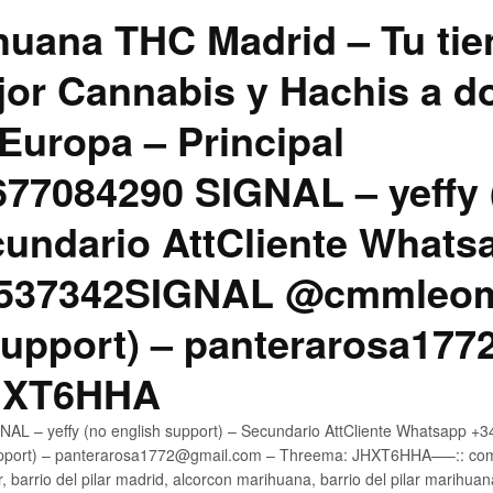
uana THC Madrid – Tu tie
jor Cannabis y Hachis a do
Europa – Principal
7084290 SIGNAL – yeffy 
cundario AttCliente Whats
4537342SIGNAL @cmmleom
support) – panterarosa17
JHXT6HHA
AL – yeffy (no english support) – Secundario AttCliente Whatsapp 
pport) – panterarosa1772@gmail.com – Threema: JHXT6HHA—–:: compr
, barrio del pilar madrid, alcorcon marihuana, barrio del pilar marihua