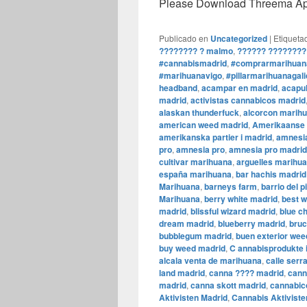
Please Download Threema Appt
Publicado en
Uncategorized
|
Etiqueta
???????? ? malmo
,
?????? ????????
#cannabismadrid
,
#comprarmarihuan
#marihuanavigo
,
#pillarmarihuanagali
headband
,
acampar en madrid
,
acapul
madrid
,
activistas cannabicos madrid
alaskan thunderfuck
,
alcorcon marih
american weed madrid
,
Amerikaanse f
amerikanska partier i madrid
,
amnesia
pro
,
amnesia pro
,
amnesia pro madrid
cultivar marihuana
,
arguelles marihu
españa marihuana
,
bar hachis madrid
Marihuana
,
barneys farm
,
barrio del p
Marihuana
,
berry white madrid
,
best 
madrid
,
blissful wizard madrid
,
blue c
dream madrid
,
blueberry madrid
,
bruc
bubblegum madrid
,
buen exterior wee
buy weed madrid
,
C annabisprodukte 
alcala venta de marihuana
,
calle ser
land madrid
,
canna ???? madrid
,
cann
madrid
,
canna skott madrid
,
cannabic
Aktivisten Madrid
,
Cannabis Aktiviste