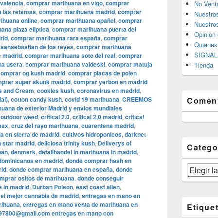
valencia
,
comprar marihuana en vigo
,
comprar
No Vent
 las retamas
,
comprar marihuana madrid
,
comprar
Nuestro
ihuana online
,
comprar marihuana opañel
,
comprar
Nuestros
ana plaza eliptica
,
comprar marihuana puerta del
Opinion 
rid
,
comprar marihuana rara españa
,
comprar
Quiene
sansebastian de los reyes
,
comprar marihuana
SIGNAL 
e madrid
,
comprar marihuana soto del real
,
comprar
na usera
,
comprar marihuana valdeski
,
comprar matuja
Tienda
comprar og kush madrid
,
comprar placas de polen
prar super skunk madrid
,
comprar yerbon en madrid
s and Cream
,
cookies kush
,
coronavirus en madrid
,
al)
,
cotton candy kush
,
covid 19 marihuana
,
CREEMOS
Coment
ana de exterior Madrid y envios mundiales
 outdoor weed
,
critical 2.0
,
critical 2.0 madrid
,
critical
 max
,
cruz del rayo marihuana
,
cuarentena madrid
,
ia en sierra de madrid
,
cultivos hidroponicos
,
darknet
 star madrid
,
deliciosa trinity kush
,
Deliverys of
Catego
pan
,
denmark
,
detailhandel in marihuana in madrid
,
dominicanos en madrid
,
donde comprar hash en
Categorías
rid
,
donde comprar marihuana en españa
,
donde
mprar ositos de marihuana
,
donde conseguir
e in madrid
,
Durban Poison
,
east coast alien
,
,
el mejor cannabis de madrid
,
entregas en mano en
rihuana
,
entregas en mano venta de marihuana en
Etique
97800@gmail.com entregas en mano con