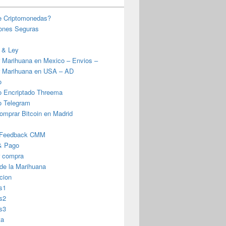
e Criptomonedas?
iones Seguras
 & Ley
 Marihuana en Mexico – Envios –
 Marihuana en USA – AD
o
o Encriptado Threema
o Telegram
omprar Bitcoin en Madrid
 Feedback CMM
& Pago
r compra
 de la Marihuana
cion
s1
s2
s3
ta