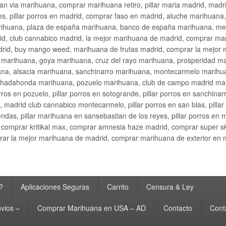
an via marihuana, comprar marihuana retiro, pillar maria madrid, mad
s, pillar porros en madrid, comprar faso en madrid, aluche marihuana,
rihuana, plaza de españa marihuana, banco de españa marihuana, metr
d, club cannabico madrid, la mejor marihuana de madrid, comprar mari
drid, buy mango weed, marihuana de frutas madrid, comprar la mejor
d marihuana, goya marihuana, cruz del rayo marihuana, prosperidad m
na, alsacia marihuana, sanchinarro marihuana, montecarmelo marihua
hadahonda marihuana, pozuelo marihuana, club de campo madrid mari
ros en pozuelo, pillar porros en sotogrande, pillar porros en sanchinar
madrid club cannabico montecarmelo, pillar porros en san blas, pillar p
cobendas, pillar marihuana en sansebastian de los reyes, pillar porros 
comprar kritikal max, comprar amnesia haze madrid, comprar super 
ar la mejor marihuana de madrid, comprar marihuana de exterior en 
?
Aplicaciones Seguras
Carrito
Censura & Ley
vios –
Comprar Marihuana en USA – AD
Contacto
Cont