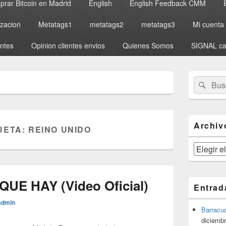
rar Bitcoin en Madrid
English
English Feedback CMM
izacion
Metatags1
metatags2
metatags3
Mi cuenta
entes
Opinion clientes envios
Quienes Somos
SIGNAL ca
El
Buscar
Busc
área
por:
de
widget
barra
lateral
Archiv
UETA:
REINO UNIDO
primaria
Archivos
 QUE HAY (Video Oficial)
Entrad
admin
Barracu
diciembr