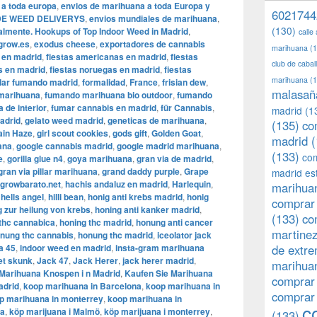
 a toda europa
,
envios de marihuana a toda Europa y
6021744
DE WEED DELIVERYS
,
envios mundiales de marihuana
,
(130)
almente. Hookups of Top Indoor Weed in Madrid
,
calle
grow.es
,
exodus cheese
,
exportadores de cannabis
marihuana
(1
 en madrid
,
fiestas americanas en madrid
,
fiestas
club de caba
s en madrid
,
fiestas noruegas en madrid
,
fiestas
marihuana
(1
llar fumando madrid
,
formalidad
,
France
,
frisian dew
,
malasañ
 marihuana
,
fumando marihuana bio outdoor
,
fumando
 de interior
,
fumar cannabis en madrid
,
für Cannabis
,
madrid
(1
adrid
,
gelato weed madrid
,
geneticas de marihuana
,
(135)
co
ain Haze
,
girl scout cookies
,
gods gift
,
Golden Goat
,
madrid
(
ana
,
google cannabis madrid
,
google madrid marihuana
,
(133)
com
e
,
gorilla glue n4
,
goya marihuana
,
gran via de madrid
,
gran via pillar marihuana
,
grand daddy purple
,
Grape
madrid es
growbarato.net
,
hachis andaluz en madrid
,
Harlequin
,
marihuan
,
hells angel
,
hilli bean
,
honig anti krebs madrid
,
honig
comprar 
g zur heilung von krebs
,
honing anti kanker madrid
,
(133)
co
thc cannabica
,
honing thc madrid
,
honung anti cancer
martine
nung thc cannabis
,
honung thc madrid
,
iceolator jack
a 45
,
indoor weed en madrid
,
insta-gram marihuana
de extr
et skunk
,
Jack 47
,
Jack Herer
,
jack herer madrid
,
marihuan
Marihuana Knospen i n Madrid
,
Kaufen Sie Marihuana
comprar
adrid
,
koop marihuana in Barcelona
,
koop marihuana in
comprar
p marihuana in monterrey
,
koop marihuana in
c
ia
,
köp marijuana i Malmö
,
köp marijuana i monterrey
,
(133)