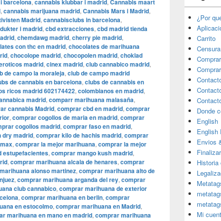
i barcelona
,
cannabis klubbar i madrid
,
Cannabis maart
d
,
cannabis marijuana madrid
,
Cannabis Mars i Madrid
,
¿Por qu
ivisten Madrid
,
cannabisclubs in barcelona
,
Aplicac
dukter i madrid
,
cbd extracciones
,
cbd madrid tienda
adrid
,
chemdawg madrid
,
cherry pie madrid
,
Carrito
lates con thc en madrid
,
chocolates de marihuana
Censura
rid
,
chocolope madrid
,
chocopolen madrid
,
choklad
Comprar
eroticos madrid
,
cinex madrid
,
club cannabico madrid
,
Comprar
b de campo la moraleja
,
club de campo madrid
Contact
ubs de cannabis en barcelona
,
clubs de cannabis en
Contact
os ricos madrid 602174422
,
colombianos en madrid
,
annabica madrid
,
comparr marihuana malasaña
,
Contact
ar cannabis Madrid
,
comprar cbd en madrid
,
comprar
Donde c
rior
,
comprar cogollos de maria en madrid
,
comprar
English
prar cogollos madrid
,
comprar faso en madrid
,
English
 dry madrid
,
comprar kilo de hachis madrid
,
comprar
Envios 
l max
,
comprar la mejor marihuana
,
comprar la mejor
Finaliza
 estupefacientes
,
comprar mango kush madrid
,
rid
,
comprar marihuana alcala de henares
,
comprar
Historia
marihuana alonso martinez
,
comprar marihuana alto de
Legaliza
njuez
,
comprar marihuana arganda del rey
,
comprar
Metatag
uana club cannabico
,
comprar marihuana de exterior
metatag
celona
,
comprar marihuana en berlin
,
comprar
metatag
uana en estocolmo
,
comprar marihuana en Madrid
,
Mi cuen
ar marihuana en mano en madrid
,
comprar marihuana