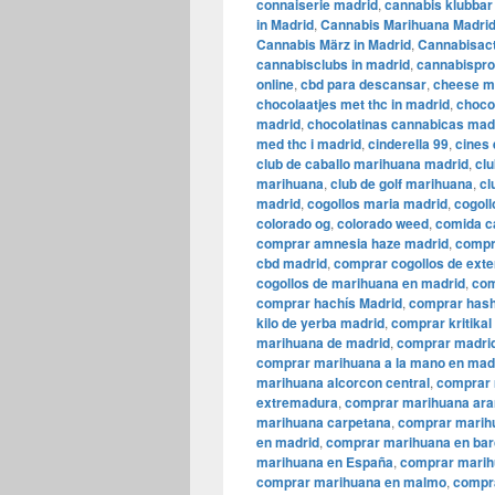
connaiserie madrid
,
cannabis klubbar 
in Madrid
,
Cannabis Marihuana Madri
Cannabis März in Madrid
,
Cannabisact
cannabisclubs in madrid
,
cannabispro
online
,
cbd para descansar
,
cheese m
chocolaatjes met thc in madrid
,
choco
madrid
,
chocolatinas cannabicas mad
med thc i madrid
,
cinderella 99
,
cines 
club de caballo marihuana madrid
,
clu
marihuana
,
club de golf marihuana
,
cl
madrid
,
cogollos maria madrid
,
cogoll
colorado og
,
colorado weed
,
comida c
comprar amnesia haze madrid
,
compr
cbd madrid
,
comprar cogollos de exte
cogollos de marihuana en madrid
,
com
comprar hachís Madrid
,
comprar hash
kilo de yerba madrid
,
comprar kritika
marihuana de madrid
,
comprar madrid
comprar marihuana a la mano en mad
marihuana alcorcon central
,
comprar 
extremadura
,
comprar marihuana ara
marihuana carpetana
,
comprar marih
en madrid
,
comprar marihuana en bar
marihuana en España
,
comprar marih
comprar marihuana en malmo
,
compr