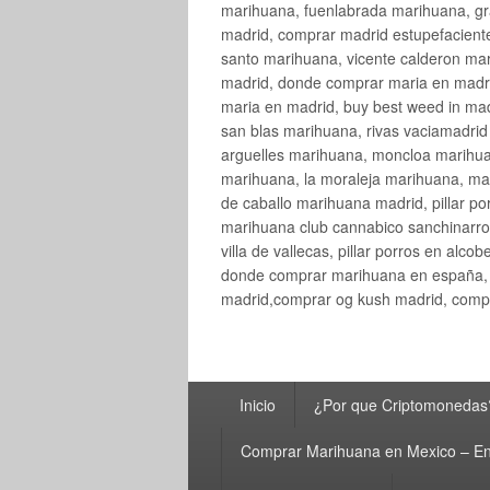
marihuana, fuenlabrada marihuana, gr
madrid, comprar madrid estupefaciente
santo marihuana, vicente calderon ma
madrid, donde comprar maria en madri
maria en madrid, buy best weed in ma
san blas marihuana, rivas vaciamadri
arguelles marihuana, moncloa marihua
marihuana, la moraleja marihuana, ma
de caballo marihuana madrid, pillar por
marihuana club cannabico sanchinarro, 
villa de vallecas, pillar porros en al
donde comprar marihuana en españa, 
madrid,comprar og kush madrid, compr
Menú
Inicio
¿Por que Criptomonedas
principal
Comprar Marihuana en Mexico – En