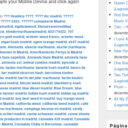
o your Mobile Device and click again
Queen O
(Legend
Rod Stew
do
??? thnabica ????
,
???? thc madrid
,
?????
Music V
 ????? 2453
,
?????? connaiserie Madrid
,
amadrid
,
#galiciaweed
,
#lanuevanormalidad
,
Toto – 
cia
,
#tindermarihuanamadrid
,
602174422
,
707
diciembr
co gold madrid
,
acheter weed france
,
acheter weed
I Love 
,
afgan kush madrid
,
agent orange madrid
,
ak47 madrid
,
(Legend
uana
,
Alemania
,
alsacia marihuana
,
aluche marihuana
,
New Yor
eesten in Madrid
,
Amerikanische Partys in Madrid
,
diciembr
 haze española
,
Amnesia Haze Madrid
,
amnesia haze
,
amnesia xxl
,
animal cookies madrid
,
aprende a
One Ste
ana
,
badoo marihuana
,
banana kush madrid
,
banco de
(Legend
,
bar madrid alcorcon hash
,
barcelona kaufen
Two Tic
ilar madrid
,
barrio del pilar marihuana
,
berlin kaufen
(Legend
weed madrid
,
bitcoin weed madrid
,
blackberry kush
Plush –
heese madrid
,
blue diesel madrid
,
Blue Dream
,
blue
diciembr
e banner madrid
,
bubba kush madrid
,
bubba og madrid
,
d madrid
,
buy best weed in madrid
,
buy mango weed
,
All My 
in Madrid
,
california weed
,
california weed madrid
,
calle
(Legend
rano marihuana
,
campings baratos en madrid
,
candy
a schiet madrid
,
canna schuesse madrid
,
canna shoots
os producten in madrid
,
cannabis 420 madrid
,
Cannabis
r Madrid
,
Cannabis Clubs in Barcelona
,
cannabis
Página