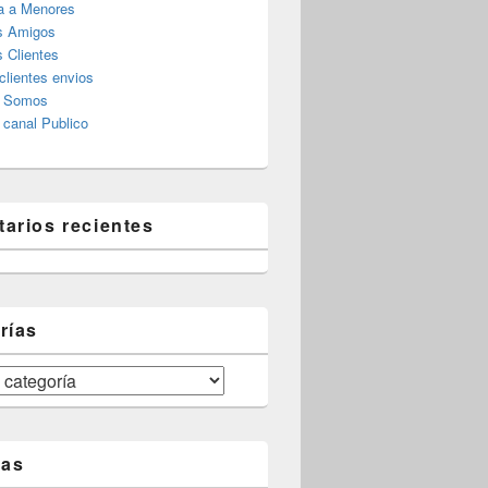
a a Menores
s Amigos
 Clientes
clientes envios
s Somos
canal Publico
arios recientes
rías
tas