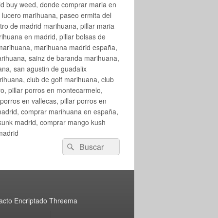
rid buy weed, donde comprar maria en
 lucero marihuana, paseo ermita del
o de madrid marihuana, pillar maria
huana en madrid, pillar bolsas de
 marihuana, marihuana madrid españa,
arihuana, sainz de baranda marihuana,
na, san agustin de guadalix
huana, club de golf marihuana, club
ro, pillar porros en montecarmelo,
orros en vallecas, pillar porros en
en madrid, comprar marihuana en españa,
skunk madrid, comprar mango kush
madrid
Buscar
Buscar
por:
acto Encriptado Threema