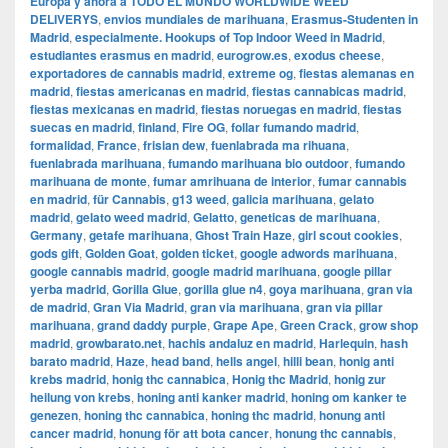
Europa y ahora a TODO EL MUNDO WORLDWIDE WEED
DELIVERYS
,
envios mundiales de marihuana
,
Erasmus-Studenten in
Madrid
,
especialmente. Hookups of Top Indoor Weed in Madrid
,
estudiantes erasmus en madrid
,
eurogrow.es
,
exodus cheese
,
exportadores de cannabis madrid
,
extreme og
,
fiestas alemanas en
madrid
,
fiestas americanas en madrid
,
fiestas cannabicas madrid
,
fiestas mexicanas en madrid
,
fiestas noruegas en madrid
,
fiestas
suecas en madrid
,
finland
,
Fire OG
,
follar fumando madrid
,
formalidad
,
France
,
frisian dew
,
fuenlabrada ma rihuana
,
fuenlabrada marihuana
,
fumando marihuana bio outdoor
,
fumando
marihuana de monte
,
fumar amrihuana de interior
,
fumar cannabis
en madrid
,
für Cannabis
,
g13 weed
,
galicia marihuana
,
gelato
madrid
,
gelato weed madrid
,
Gelatto
,
geneticas de marihuana
,
Germany
,
getafe marihuana
,
Ghost Train Haze
,
girl scout cookies
,
gods gift
,
Golden Goat
,
golden ticket
,
google adwords marihuana
,
google cannabis madrid
,
google madrid marihuana
,
google pillar
yerba madrid
,
Gorilla Glue
,
gorilla glue n4
,
goya marihuana
,
gran via
de madrid
,
​​Gran Via Madrid
,
gran via marihuana
,
gran via pillar
marihuana
,
grand daddy purple
,
Grape Ape
,
Green Crack
,
grow shop
madrid
,
growbarato.net
,
hachis andaluz en madrid
,
Harlequin
,
hash
barato madrid
,
Haze
,
head band
,
hells angel
,
hilli bean
,
honig anti
krebs madrid
,
honig thc cannabica
,
Honig thc Madrid
,
honig zur
heilung von krebs
,
honing anti kanker madrid
,
honing om kanker te
genezen
,
honing thc cannabica
,
honing thc madrid
,
honung anti
cancer madrid
,
honung för att bota cancer
,
honung thc cannabis
,