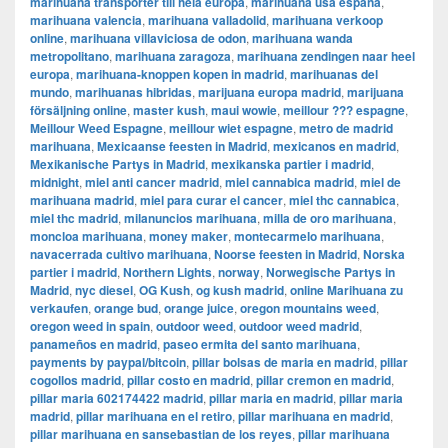
marihuana transporter till hela europa
,
marihuana usa españa
,
marihuana valencia
,
marihuana valladolid
,
marihuana verkoop
online
,
marihuana villaviciosa de odon
,
marihuana wanda
metropolitano
,
marihuana zaragoza
,
marihuana zendingen naar heel
europa
,
marihuana-knoppen kopen in madrid
,
marihuanas del
mundo
,
marihuanas hibridas
,
marijuana europa madrid
,
marijuana
försäljning online
,
master kush
,
maui wowie
,
meillour ??? espagne
,
Meillour Weed Espagne
,
meillour wiet espagne
,
metro de madrid
marihuana
,
Mexicaanse feesten in Madrid
,
mexicanos en madrid
,
Mexikanische Partys in Madrid
,
mexikanska partier i madrid
,
midnight
,
miel anti cancer madrid
,
miel cannabica madrid
,
miel de
marihuana madrid
,
miel para curar el cancer
,
miel thc cannabica
,
miel thc madrid
,
milanuncios marihuana
,
milla de oro marihuana
,
moncloa marihuana
,
money maker
,
montecarmelo marihuana
,
navacerrada cultivo marihuana
,
Noorse feesten in Madrid
,
Norska
partier i madrid
,
Northern Lights
,
norway
,
Norwegische Partys in
Madrid
,
nyc diesel
,
OG Kush
,
og kush madrid
,
online Marihuana zu
verkaufen
,
orange bud
,
orange juice
,
oregon mountains weed
,
oregon weed in spain
,
outdoor weed
,
outdoor weed madrid
,
panameños en madrid
,
paseo ermita del santo marihuana
,
payments by paypal/bitcoin
,
pillar bolsas de maria en madrid
,
pillar
cogollos madrid
,
pillar costo en madrid
,
pillar cremon en madrid
,
pillar maria 602174422 madrid
,
pillar maria en madrid
,
pillar maria
madrid
,
pillar marihuana en el retiro
,
pillar marihuana en madrid
,
pillar marihuana en sansebastian de los reyes
,
pillar marihuana