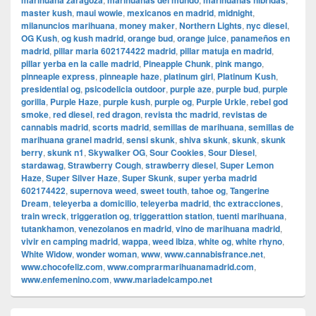
marihuana zaragoza
marihuanas del mundo
marihuanas hibridas
master kush
,
maui wowie
,
mexicanos en madrid
,
midnight
,
milanuncios marihuana
,
money maker
,
Northern Lights
,
nyc diesel
,
OG Kush
,
og kush madrid
,
orange bud
,
orange juice
,
panameños en
madrid
,
pillar maria 602174422 madrid
,
pillar matuja en madrid
,
pillar yerba en la calle madrid
,
Pineapple Chunk
,
pink mango
,
pinneaple express
,
pinneaple haze
,
platinum girl
,
Platinum Kush
,
presidential og
,
psicodelicia outdoor
,
purple aze
,
purple bud
,
purple
gorilla
,
Purple Haze
,
purple kush
,
purple og
,
Purple Urkle
,
rebel god
smoke
,
red diesel
,
red dragon
,
revista thc madrid
,
revistas de
cannabis madrid
,
scorts madrid
,
semillas de marihuana
,
semillas de
marihuana granel madrid
,
sensi skunk
,
shiva skunk
,
skunk
,
skunk
berry
,
skunk n1
,
Skywalker OG
,
Sour Cookies
,
Sour Diesel
,
stardawag
,
Strawberry Cough
,
strawberry diesel
,
Super Lemon
Haze
,
Super Silver Haze
,
Super Skunk
,
super yerba madrid
602174422
,
supernova weed
,
sweet touth
,
tahoe og
,
Tangerine
Dream
,
teleyerba a domicilio
,
teleyerba madrid
,
thc extracciones
,
train wreck
,
triggeration og
,
triggerattion station
,
tuenti marihuana
,
tutankhamon
,
venezolanos en madrid
,
vino de marihuana madrid
,
vivir en camping madrid
,
wappa
,
weed ibiza
,
white og
,
white rhyno
,
White Widow
,
wonder woman
,
www
,
www.cannabisfrance.net
,
www.chocofeliz.com
,
www.comprarmarihuanamadrid.com
,
www.enfemenino.com
,
www.mariadelcampo.net