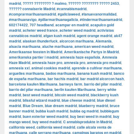
madrid
,
????? ???????? ? malmo
,
?????? ???????? ????? 2453
,
?????? connaiserie Madrid
,
#cannabismadrid
,
#comprarmarihuanamadrid
,
#galiciaweed
,
#lanuevanormalidad
,
#marihuanavigo
,
#pillarmarihuanagalicia
,
#tindermarihuanamadrid
,
602174422
,
707 headband
,
acampar en madrid
,
acapulco gold
madrid
,
acheter weed france
,
acheter weed madrid
,
activistas
cannabicos madrid
,
afgan kush madrid
,
agent orange madrid
,
ak47
madrid
,
alaskan thunderfuck
,
alcorcon marihuana
,
Alemania
,
alsacia marihuana
,
aluche marihuana
,
american weed madrid
,
Amerikaanse feesten in Madrid
,
Amerikanische Partys in Madrid
,
amerikanska partier i madrid
,
amnesia haze española
,
Amnesia
Haze Madrid
,
amnesia haze pro
,
amnesia pro
,
amnesia pro madrid
,
amnesia xxl
,
animal cookies madrid
,
aprende a cultivar marihuana
,
arguelles marihuana
,
badoo marihuana
,
banana kush madrid
,
banco
de españa marihuana
,
bar hachis madrid
,
bar madrid alcorcon hash
,
barcelona kaufen Marihuana
,
barneys farm
,
barrio del pilar madrid
,
barrio del pilar marihuana
,
berlin kaufen Marihuana
,
berry white
madrid
,
best weed madrid
,
bitcoin weed madrid
,
blackberry kush
madrid
,
blissful wizard madrid
,
blue cheese madrid
,
blue diesel
madrid
,
Blue Dream
,
blue dream madrid
,
blueberry madrid
,
bruce
banner madrid
,
bubba kush madrid
,
bubba og madrid
,
bubblegum
madrid
,
buen exterior weed madrid
,
buy best weed in madrid
,
buy
mango weed
,
buy weed madrid
,
C annabisprodukte in Madrid
,
california weed
,
california weed madrid
,
calle alcala venta de
marihuana
,
calle serrano marihuana
,
campings baratos en madrid
,