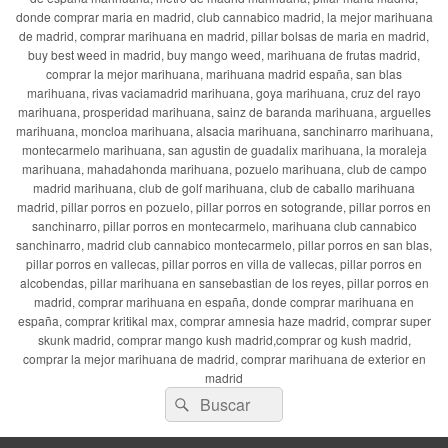
donde comprar maria en madrid, club cannabico madrid, la mejor marihuana
de madrid, comprar marihuana en madrid, pillar bolsas de maria en madrid,
buy best weed in madrid, buy mango weed, marihuana de frutas madrid,
comprar la mejor marihuana, marihuana madrid españa, san blas
marihuana, rivas vaciamadrid marihuana, goya marihuana, cruz del rayo
marihuana, prosperidad marihuana, sainz de baranda marihuana, arguelles
marihuana, moncloa marihuana, alsacia marihuana, sanchinarro marihuana,
montecarmelo marihuana, san agustin de guadalix marihuana, la moraleja
marihuana, mahadahonda marihuana, pozuelo marihuana, club de campo
madrid marihuana, club de golf marihuana, club de caballo marihuana
madrid, pillar porros en pozuelo, pillar porros en sotogrande, pillar porros en
sanchinarro, pillar porros en montecarmelo, marihuana club cannabico
sanchinarro, madrid club cannabico montecarmelo, pillar porros en san blas,
pillar porros en vallecas, pillar porros en villa de vallecas, pillar porros en
alcobendas, pillar marihuana en sansebastian de los reyes, pillar porros en
madrid, comprar marihuana en españa, donde comprar marihuana en
españa, comprar kritikal max, comprar amnesia haze madrid, comprar super
skunk madrid, comprar mango kush madrid,comprar og kush madrid,
comprar la mejor marihuana de madrid, comprar marihuana de exterior en
madrid
Buscar
Buscar
por: