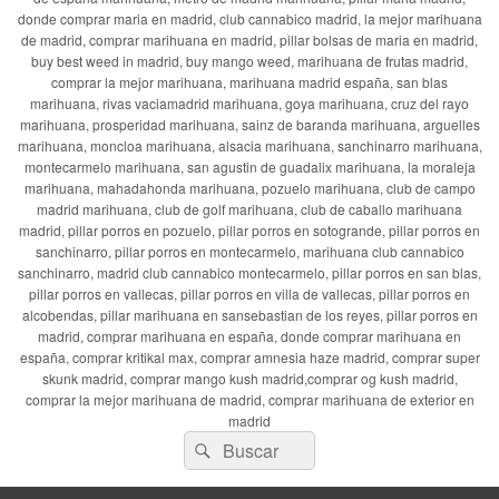
donde comprar maria en madrid, club cannabico madrid, la mejor marihuana
de madrid, comprar marihuana en madrid, pillar bolsas de maria en madrid,
buy best weed in madrid, buy mango weed, marihuana de frutas madrid,
comprar la mejor marihuana, marihuana madrid españa, san blas
marihuana, rivas vaciamadrid marihuana, goya marihuana, cruz del rayo
marihuana, prosperidad marihuana, sainz de baranda marihuana, arguelles
marihuana, moncloa marihuana, alsacia marihuana, sanchinarro marihuana,
montecarmelo marihuana, san agustin de guadalix marihuana, la moraleja
marihuana, mahadahonda marihuana, pozuelo marihuana, club de campo
madrid marihuana, club de golf marihuana, club de caballo marihuana
madrid, pillar porros en pozuelo, pillar porros en sotogrande, pillar porros en
sanchinarro, pillar porros en montecarmelo, marihuana club cannabico
sanchinarro, madrid club cannabico montecarmelo, pillar porros en san blas,
pillar porros en vallecas, pillar porros en villa de vallecas, pillar porros en
alcobendas, pillar marihuana en sansebastian de los reyes, pillar porros en
madrid, comprar marihuana en españa, donde comprar marihuana en
españa, comprar kritikal max, comprar amnesia haze madrid, comprar super
skunk madrid, comprar mango kush madrid,comprar og kush madrid,
comprar la mejor marihuana de madrid, comprar marihuana de exterior en
madrid
Buscar
Buscar
por: