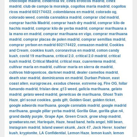
chocolope madrid
,
cinderella 99
,
cines eroticos madrid
,
cinex
madrid
,
club de campo la moraleja
,
cogollos maria madrid
,
cogollos
ricos madrid 602174422
,
colombianos en madrid
,
colorado og
,
colorado weed
,
comida cannabica madrid
,
comprar cbd madrid
,
comprar hachís Madrid
,
comprar hash dry madrid
,
comprar kilo de
hachis madrid
,
comprar kilo de yerba madrid
,
comprar marihuana a
la mano en madrid
,
comprar marihuana en vigo
,
comprar marihuana
madrid
,
comprar placas de polen madrid
,
comprar semillas madrid
,
comprar yerbon en madrid 602174422
,
consazon madrid
,
Cookies
and Cream
,
cookies kush
,
coronavirus en madrid
,
cotton candy
kush
,
covid 19 marihuana
,
critical 2.0
,
critical 2.0 madrid
,
critical
kush madrid
,
Critical Madrid
,
critical max
,
cuarentena madrid
,
cultivar maria en madrid
,
cultivar maria en sierra de madrid
,
cultivos hidroponicos
,
darknet madrid
,
dealer camellos madrid
,
death star madrid
,
dominicanos en madrid
,
Durban Poison
,
east
coast alien
,
eurogrow.es
,
exodus cheese
,
extreme og
,
Fire OG
,
follar
fumando madrid
,
frisian dew
,
g13 weed
,
galicia marihuana
,
gelato
madrid
,
gelato weed madrid
,
geneticas de marihuana
,
Ghost Train
Haze
,
girl scout cookies
,
gods gift
,
Golden Goat
,
golden ticket
,
google adwords marihuana
,
google cannabis madrid
,
google madrid
marihuana
,
google pillar yerba madrid
,
Gorilla Glue
,
gorilla glue n4
,
grand daddy purple
,
Grape Ape
,
Green Crack
,
grow shop madrid
,
growbarato.net
,
Harlequin
,
Haze
,
head band
,
hells angel
,
hilli bean
,
instagram madrid
,
island sweet skunk
,
Jack 47
,
Jack Herer
,
kosher
kush
,
kryptonite
,
LA Confidential
,
Lemon Haze
,
lemon kush
,
lemon