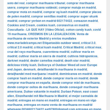
soto del real
,
comprar marihuana tribunal
,
comprar marihuana
usera
,
comprar marihuana valdeski
,
comprar matuja en madrid
,
comprar mota en madrid
,
comprar og kush madrid
,
comprar placas
de polen madrid
,
comprar semillas madrid
,
comprar super skunk
madrid
,
comprar yerbon en madrid 602174422
,
consazon madrid
,
Cookies and Cream
,
cookies kush
,
coronavirus en madrid
,
Cosculluela - LA QUE HAY (Video Oficial)
,
cotton candy kush
,
covid
19 marihuana
,
CREEMOS EN LA LEGALIZACION. Venta de
marihuana de exterior Madrid y envios mundiales
www.mariadelcampo.net Etiquetasbio outdoor weed
,
critical 2.0
,
critical 2.0 madrid
,
critical kush madrid
,
Critical Madrid
,
critical max
,
cruz del rayo marihuana
,
cuarentena madrid
,
cultivar maria en
madrid
,
cultivar maria en sierra de madrid
,
cultivos hidroponicos
,
darknet madrid
,
dealer camellos madrid
,
death star madrid
,
deliciosa trinity kush
,
Deliverys of Outdoor Weed all over Europe
and Japan
,
denmark
,
detailhandel in marihuana in madrid
,
detaljhandel med marijuana i madrid
,
dominicanos en madrid
,
donde
comprar hash en madrid
,
donde comprar maria en madrid
,
donde
comprar marihuana en españa
,
donde comprar miel de marihuana
,
donde comprar ositos de marihuana
,
donde conseguir marihuana
americana
,
Duitse vakantie in madrid
,
Durban Poison
,
east coast
alien
,
Einzelhandel mit Marihuana in Madrid
,
el mejor cannabis de
madrid
,
entregas en mano en madrid
,
entregas en mano en vigo
marihuana
,
entregas en mano venta de marihuana en madrid
whatsapp 0034602174422 sat97800@gmail.com entregas en mano