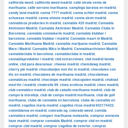
california weed
,
california weed madrid
,
calle alcala venta de
marihuana
,
calle serrano marihuana
,
campings baratos en madrid
,
candy land madrid
,
canna ???? madrid
,
canna schiet madrid
,
canna
schuesse madrid
,
canna shoots madrid
,
canna skott madrid
,
cannabicos producten in madrid
,
cannabis 420 madrid
,
Cannabis
Aktivisten Madrid
,
Cannabis Aktivister Madrid
,
Cannabis Clubs in
Barcelona
,
cannabis connaiserie madrid
,
cannabis klubbar i
barcelona
,
cannabis klubbar i madrid
,
Cannabis maart in Madrid
,
Cannabis Marihuana Madrid
,
cannabis marijuana madrid
,
Cannabis
Mars i Madrid
,
Cannabis März in Madrid
,
Cannabisactivisten Madrid
,
cannabisclubs in barcelona
,
cannabisclubs in madrid
,
cannabisprodukter i madrid
,
cbd extracciones
,
cbd madrid tienda
online
,
cbd para descansar
,
cheese madrid
,
chemdawg madrid
,
cherry pie madrid
,
chocolaatjes met thc in madrid
,
chocolates con
thc en madrid
,
chocolates de marihuana madrid
,
chocolatinas
cannabicas madrid
,
chocolope madrid
,
chocopolen madrid
,
choklad
med thc i madrid
,
cinderella 99
,
cines eroticos madrid
,
cinex madrid
,
club cannabico madrid
,
club de caballo marihuana madrid
,
club de
campo la moraleja
,
club de campo madrid marihuana
,
club de golf
marihuana
,
clubs de cannabis en barcelona
,
clubs de cannabis en
madrid
,
cogollos maria madrid
,
cogollos ricos madrid 602174422
,
colombianos en madrid
,
colorado og
,
colorado weed
,
comida
cannabica madrid
,
comparr marihuana malasaña
,
comprar amnesia
haze madrid
,
comprar cannabis Madrid
,
comprar cbd en madrid
,
comprar cbd madrid
,
comprar cogollos de exterior
,
comprar