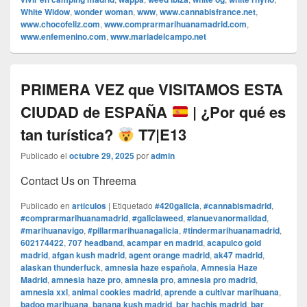
White Widow
,
wonder woman
,
www
,
www.cannabisfrance.net
,
www.chocofeliz.com
,
www.comprarmarihuanamadrid.com
,
www.enfemenino.com
,
www.mariadelcampo.net
PRIMERA VEZ que VISITAMOS ESTA
CIUDAD de ESPAÑA
| ¿Por qué es
tan turística?
T7|E13
Publicado el
octubre 29, 2025
por
admin
Contact Us on Threema
Publicado en
articulos
|
Etiquetado
#420galicia
,
#cannabismadrid
,
#comprarmarihuanamadrid
,
#galiciaweed
,
#lanuevanormalidad
,
#marihuanavigo
,
#pillarmarihuanagalicia
,
#tindermarihuanamadrid
,
602174422
,
707 headband
,
acampar en madrid
,
acapulco gold
madrid
,
afgan kush madrid
,
agent orange madrid
,
ak47 madrid
,
alaskan thunderfuck
,
amnesia haze española
,
Amnesia Haze
Madrid
,
amnesia haze pro
,
amnesia pro
,
amnesia pro madrid
,
amnesia xxl
,
animal cookies madrid
,
aprende a cultivar marihuana
,
badoo marihuana
,
banana kush madrid
,
bar hachis madrid
,
bar