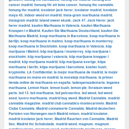
cancer madrid
,
honung för att bota cancer
,
honung thc cannabis
,
honung thc madrid
,
iceolator jack herer
,
iceolator madrid
,
iceolator
maya 45
,
indoor weed en madrid
,
insta-gram marihuana madrid
,
instagram madrid
,
island sweet skunk
,
Jack 47
,
Jack Herer
,
jack
herer madrid
,
kaufen Marihuana in Valencia
,
kaufen Marihuana
Knospen i n Madrid
,
Kaufen Sie Marihuana Deutschland
,
kaufen Sie
Marihuana Madrid
,
koop marihuana in Barcelona
,
koop marihuana in
berlijn
,
koop marihuana in malmo
,
koop marihuana in monterrey
,
koop marihuana in Stockholm
,
​​koop marihuana in Valencia
,
köp
marijuana i Malmö
,
köp marijuana i monterrey
,
köp marijuana i
stockholm
,
​​köp marijuana i valencia
,
köp marijuana knoppar i
madrid
,
köp marijuana madrid
,
köp marijuana sverige
,
köpa
marihuana i berlin
,
köpa marijuana i barcelona
,
kosher kush
,
kryptonite
,
LA Confidential
,
la mejor marihuana de madrid
,
la mejor
marihuana en mano en madrid
,
la moraleja marihuana
,
la primer
tienda online de marihuana en españa
,
ladespensademaria
,
leganes
marihuana
,
Lemon Haze
,
lemon kush
,
lemon pie
,
livraison weed
paris
,
lsd 13
,
lsd marihuana
,
lsd psicoactiva
,
lsd weed
,
lsd weed
seed
,
lucero marihuana
,
madrid buy weed
,
Madrid Cannabis
,
madrid
cannabis magazine
,
madrid club cannabico montecarmelo
,
Madrid
Clubs Cannabis
,
Madrid connaiserie Cannabis
,
Madrid deutschen
Parteien von Norwegen nach Madrid reisen
,
madrid iceolator
,
madrid iceolator jack herer
,
Madrid Rauchen von Cannabis
,
Madrid
Sex
,
Madrid thc Schokolade
,
madrid weed
,
magnum
,
magnum
,
,
,