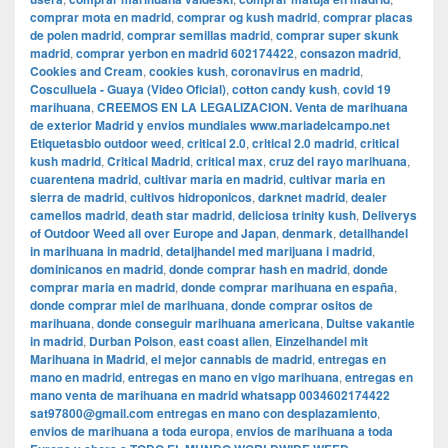
comprar mota en madrid
,
comprar og kush madrid
,
comprar placas
de polen madrid
,
comprar semillas madrid
,
comprar super skunk
madrid
,
comprar yerbon en madrid 602174422
,
consazon madrid
,
Cookies and Cream
,
cookies kush
,
coronavirus en madrid
,
Cosculluela - Guaya (Video Oficial)
,
cotton candy kush
,
covid 19
marihuana
,
CREEMOS EN LA LEGALIZACION. Venta de marihuana
de exterior Madrid y envios mundiales www.mariadelcampo.net
Etiquetasbio outdoor weed
,
critical 2.0
,
critical 2.0 madrid
,
critical
kush madrid
,
Critical Madrid
,
critical max
,
cruz del rayo marihuana
,
cuarentena madrid
,
cultivar maria en madrid
,
cultivar maria en
sierra de madrid
,
cultivos hidroponicos
,
darknet madrid
,
dealer
camellos madrid
,
death star madrid
,
deliciosa trinity kush
,
Deliverys
of Outdoor Weed all over Europe and Japan
,
denmark
,
detailhandel
in marihuana in madrid
,
detaljhandel med marijuana i madrid
,
dominicanos en madrid
,
donde comprar hash en madrid
,
donde
comprar maria en madrid
,
donde comprar marihuana en españa
,
donde comprar miel de marihuana
,
donde comprar ositos de
marihuana
,
donde conseguir marihuana americana
,
Duitse vakantie
in madrid
,
Durban Poison
,
east coast alien
,
Einzelhandel mit
Marihuana in Madrid
,
el mejor cannabis de madrid
,
entregas en
mano en madrid
,
entregas en mano en vigo marihuana
,
entregas en
mano venta de marihuana en madrid whatsapp 0034602174422
sat97800@gmail.com entregas en mano con desplazamiento
,
envios de marihuana a toda europa
,
envios de marihuana a toda