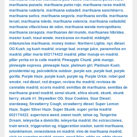
marihuana pozuelo
,
marihuana punto rojo
,
marihuana raras madrid
,
marihuana rudelaris
,
marihuana sabadell
,
marihuana sanchinarro
,
marihuana sativa
,
marihuana segovia
,
marihuana sevilla
,
marihuana
teruel
,
marihuana toledo
,
marihuana valencia
,
marihuana valladolid
,
marihuana villaviciosa de odon
,
marihuana wanda metropolitano
,
marihuana zaragoza
,
marihuanas del mundo
,
marihuanas hibridas
,
master kush
,
maui wowie
,
mexicanos en madrid
,
midnight
,
milanuncios marihuana
,
money maker
,
Northern Lights
,
nyc diesel
,
OG Kush
,
og kush madrid
,
orange bud
,
orange juice
,
panameños en
madrid
,
pillar maria 602174422 madrid
,
pillar matuja en madrid
,
pillar yerba en la calle madrid
,
Pineapple Chunk
,
pink mango
,
pinneaple express
,
pinneaple haze
,
platinum girl
,
Platinum Kush
,
presidential og
,
psicodelicia outdoor
,
purple aze
,
purple bud
,
purple
gorilla
,
Purple Haze
,
purple kush
,
purple og
,
Purple Urkle
,
rebel god
smoke
,
red diesel
,
red dragon
,
revista thc madrid
,
revistas de
cannabis madrid
,
scorts madrid
,
semillas de marihuana
,
semillas de
marihuana granel madrid
,
sensi skunk
,
shiva skunk
,
skunk
,
skunk
berry
,
skunk n1
,
Skywalker OG
,
Sour Cookies
,
Sour Diesel
,
stardawag
,
Strawberry Cough
,
strawberry diesel
,
Super Lemon
Haze
,
Super Silver Haze
,
Super Skunk
,
super yerba madrid
602174422
,
supernova weed
,
sweet touth
,
tahoe og
,
Tangerine
Dream
,
teleyerba a domicilio
,
teleyerba madrid
,
thc extracciones
,
train wreck
,
triggeration og
,
triggerattion station
,
tuenti marihuana
,
tutankhamon
,
venezolanos en madrid
,
vino de marihuana madrid
,
vivir en camping madrid
,
wappa
,
weed ibiza
,
white og
,
white rhyno
,