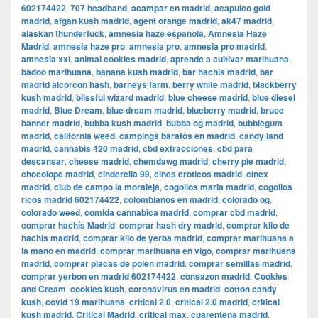
602174422
,
707 headband
,
acampar en madrid
,
acapulco gold
madrid
,
afgan kush madrid
,
agent orange madrid
,
ak47 madrid
,
alaskan thunderfuck
,
amnesia haze española
,
Amnesia Haze
Madrid
,
amnesia haze pro
,
amnesia pro
,
amnesia pro madrid
,
amnesia xxl
,
animal cookies madrid
,
aprende a cultivar marihuana
,
badoo marihuana
,
banana kush madrid
,
bar hachis madrid
,
bar
madrid alcorcon hash
,
barneys farm
,
berry white madrid
,
blackberry
kush madrid
,
blissful wizard madrid
,
blue cheese madrid
,
blue diesel
madrid
,
Blue Dream
,
blue dream madrid
,
blueberry madrid
,
bruce
banner madrid
,
bubba kush madrid
,
bubba og madrid
,
bubblegum
madrid
,
california weed
,
campings baratos en madrid
,
candy land
madrid
,
cannabis 420 madrid
,
cbd extracciones
,
cbd para
descansar
,
cheese madrid
,
chemdawg madrid
,
cherry pie madrid
,
chocolope madrid
,
cinderella 99
,
cines eroticos madrid
,
cinex
madrid
,
club de campo la moraleja
,
cogollos maria madrid
,
cogollos
ricos madrid 602174422
,
colombianos en madrid
,
colorado og
,
colorado weed
,
comida cannabica madrid
,
comprar cbd madrid
,
comprar hachís Madrid
,
comprar hash dry madrid
,
comprar kilo de
hachis madrid
,
comprar kilo de yerba madrid
,
comprar marihuana a
la mano en madrid
,
comprar marihuana en vigo
,
comprar marihuana
madrid
,
comprar placas de polen madrid
,
comprar semillas madrid
,
comprar yerbon en madrid 602174422
,
consazon madrid
,
Cookies
and Cream
,
cookies kush
,
coronavirus en madrid
,
cotton candy
kush
,
covid 19 marihuana
,
critical 2.0
,
critical 2.0 madrid
,
critical
kush madrid
,
Critical Madrid
,
critical max
,
cuarentena madrid
,