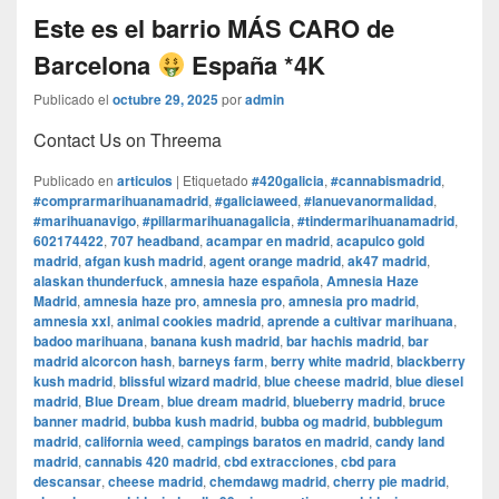
Este es el barrio MÁS CARO de
Barcelona
España *4K
Publicado el
octubre 29, 2025
por
admin
Contact Us on Threema
Publicado en
articulos
|
Etiquetado
#420galicia
,
#cannabismadrid
,
#comprarmarihuanamadrid
,
#galiciaweed
,
#lanuevanormalidad
,
#marihuanavigo
,
#pillarmarihuanagalicia
,
#tindermarihuanamadrid
,
602174422
,
707 headband
,
acampar en madrid
,
acapulco gold
madrid
,
afgan kush madrid
,
agent orange madrid
,
ak47 madrid
,
alaskan thunderfuck
,
amnesia haze española
,
Amnesia Haze
Madrid
,
amnesia haze pro
,
amnesia pro
,
amnesia pro madrid
,
amnesia xxl
,
animal cookies madrid
,
aprende a cultivar marihuana
,
badoo marihuana
,
banana kush madrid
,
bar hachis madrid
,
bar
madrid alcorcon hash
,
barneys farm
,
berry white madrid
,
blackberry
kush madrid
,
blissful wizard madrid
,
blue cheese madrid
,
blue diesel
madrid
,
Blue Dream
,
blue dream madrid
,
blueberry madrid
,
bruce
banner madrid
,
bubba kush madrid
,
bubba og madrid
,
bubblegum
madrid
,
california weed
,
campings baratos en madrid
,
candy land
madrid
,
cannabis 420 madrid
,
cbd extracciones
,
cbd para
descansar
,
cheese madrid
,
chemdawg madrid
,
cherry pie madrid
,