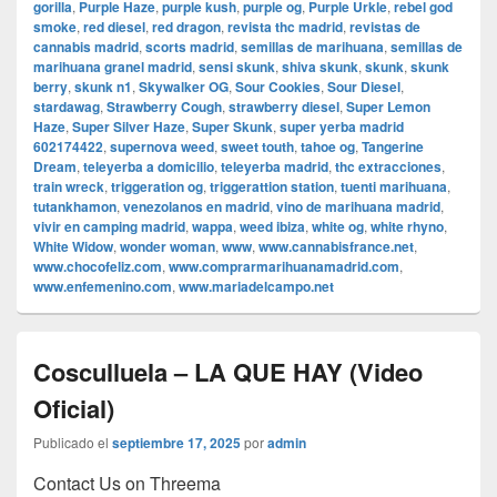
gorilla
,
Purple Haze
,
purple kush
,
purple og
,
Purple Urkle
,
rebel god
smoke
,
red diesel
,
red dragon
,
revista thc madrid
,
revistas de
cannabis madrid
,
scorts madrid
,
semillas de marihuana
,
semillas de
marihuana granel madrid
,
sensi skunk
,
shiva skunk
,
skunk
,
skunk
berry
,
skunk n1
,
Skywalker OG
,
Sour Cookies
,
Sour Diesel
,
stardawag
,
Strawberry Cough
,
strawberry diesel
,
Super Lemon
Haze
,
Super Silver Haze
,
Super Skunk
,
super yerba madrid
602174422
,
supernova weed
,
sweet touth
,
tahoe og
,
Tangerine
Dream
,
teleyerba a domicilio
,
teleyerba madrid
,
thc extracciones
,
train wreck
,
triggeration og
,
triggerattion station
,
tuenti marihuana
,
tutankhamon
,
venezolanos en madrid
,
vino de marihuana madrid
,
vivir en camping madrid
,
wappa
,
weed ibiza
,
white og
,
white rhyno
,
White Widow
,
wonder woman
,
www
,
www.cannabisfrance.net
,
www.chocofeliz.com
,
www.comprarmarihuanamadrid.com
,
www.enfemenino.com
,
www.mariadelcampo.net
Cosculluela – LA QUE HAY (Video
Oficial)
Publicado el
septiembre 17, 2025
por
admin
Contact Us on Threema