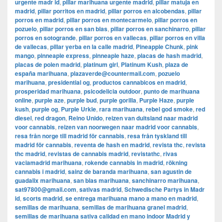
urgente madr id
,
pillar marihuana urgente madrid
,
pillar matuja en
madrid
,
pillar porritos en madrid
,
pillar porros en alcobendas
,
pillar
porros en madrid
,
pillar porros en montecarmelo
,
pillar porros en
pozuelo
,
pillar porros en san blas
,
pillar porros en sanchinarro
,
pillar
porros en sotogrande
,
pillar porros en vallecas
,
pillar porros en villa
de vallecas
,
pillar yerba en la calle madrid
,
Pineapple Chunk
,
pink
mango
,
pinneaple express
,
pinneaple haze
,
placas de hash madrid
,
placas de polen madrid
,
platinum girl
,
Platinum Kush
,
plaza de
españa marihuana
,
plazaverde@countermail.com
,
pozuelo
marihuana
,
presidential og
,
productos cannabicos en madrid
,
prosperidad marihuana
,
psicodelicia outdoor
,
punto de marihuana
online
,
purple aze
,
purple bud
,
purple gorilla
,
Purple Haze
,
purple
kush
,
purple og
,
Purple Urkle
,
rara marihuana
,
rebel god smoke
,
red
diesel
,
red dragon
,
Reino Unido
,
reizen van duitsland naar madrid
voor cannabis
,
reizen van noorwegen naar madrid voor cannabis
,
resa från norge till madrid för cannabis
,
resa från tyskland till
madrid för cannabis
,
reventa de hash en madrid
,
revista thc
,
revista
thc madrid
,
revistas de cannabis madrid
,
revistathc
,
rivas
vaciamadrid marihuana
,
rokende cannabis in madrid
,
rökning
cannabis i madrid
,
sainz de baranda marihuana
,
san agustin de
guadalix marihuana
,
san blas marihuana
,
sanchinarro marihuana
,
sat97800@gmail.com
,
sativas madrid
,
Schwedische Partys in Madr
id
,
scorts madrid
,
se entrega marihuana mano a mano en madrid
,
semillas de marihuana
,
semillas de marihuana granel madrid
,
semillas de marihuana sativa calidad en mano indoor Madrid y