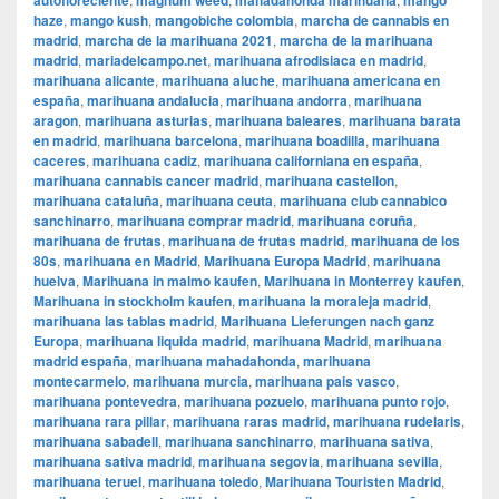
autofloreciente
magnum weed
mahadahonda marihuana
mango
haze
,
mango kush
,
mangobiche colombia
,
marcha de cannabis en
madrid
,
marcha de la marihuana 2021
,
marcha de la marihuana
madrid
,
mariadelcampo.net
,
marihuana afrodisiaca en madrid
,
marihuana alicante
,
marihuana aluche
,
marihuana americana en
españa
,
marihuana andalucia
,
marihuana andorra
,
marihuana
aragon
,
marihuana asturias
,
marihuana baleares
,
marihuana barata
en madrid
,
marihuana barcelona
,
marihuana boadilla
,
marihuana
caceres
,
marihuana cadiz
,
marihuana californiana en españa
,
marihuana cannabis cancer madrid
,
marihuana castellon
,
marihuana cataluña
,
marihuana ceuta
,
marihuana club cannabico
sanchinarro
,
marihuana comprar madrid
,
marihuana coruña
,
marihuana de frutas
,
marihuana de frutas madrid
,
marihuana de los
80s
,
marihuana en Madrid
,
Marihuana Europa Madrid
,
marihuana
huelva
,
Marihuana in malmo kaufen
,
Marihuana in Monterrey kaufen
,
Marihuana in stockholm kaufen
,
marihuana la moraleja madrid
,
marihuana las tablas madrid
,
Marihuana Lieferungen nach ganz
Europa
,
marihuana liquida madrid
,
marihuana Madrid
,
marihuana
madrid españa
,
marihuana mahadahonda
,
marihuana
montecarmelo
,
marihuana murcia
,
marihuana pais vasco
,
marihuana pontevedra
,
marihuana pozuelo
,
marihuana punto rojo
,
marihuana rara pillar
,
marihuana raras madrid
,
marihuana rudelaris
,
marihuana sabadell
,
marihuana sanchinarro
,
marihuana sativa
,
marihuana sativa madrid
,
marihuana segovia
,
marihuana sevilla
,
marihuana teruel
,
marihuana toledo
,
Marihuana Touristen Madrid
,