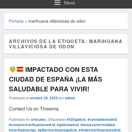
Menú
Portada
»
marihuana villaviciosa de odon
ARCHIVOS DE LA ETIQUETA:
MARIHUANA
VILLAVICIOSA DE ODON
IMPACTADO CON ESTA
CIUDAD DE ESPAÑA ¡LA MÁS
SALUDABLE PARA VIVIR!
Publicado el
octubre 29, 2025
por
admin
Contact Us on Threema
Publicado en
articulos
|
Etiquetado
#420galicia
,
#cannabismadrid
,
#comprarmarihuanamadrid
,
#galiciaweed
,
#lanuevanormalidad
,
#marihuanavigo
,
#pillarmarihuanagalicia
,
#tindermarihuanamadrid
,