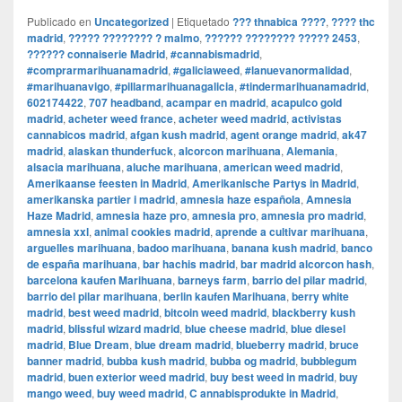
Publicado en
Uncategorized
|
Etiquetado
??? thnabica ????
,
???? thc
madrid
,
????? ???????? ? malmo
,
?????? ???????? ????? 2453
,
?????? connaiserie Madrid
,
#cannabismadrid
,
#comprarmarihuanamadrid
,
#galiciaweed
,
#lanuevanormalidad
,
#marihuanavigo
,
#pillarmarihuanagalicia
,
#tindermarihuanamadrid
,
602174422
,
707 headband
,
acampar en madrid
,
acapulco gold
madrid
,
acheter weed france
,
acheter weed madrid
,
activistas
cannabicos madrid
,
afgan kush madrid
,
agent orange madrid
,
ak47
madrid
,
alaskan thunderfuck
,
alcorcon marihuana
,
Alemania
,
alsacia marihuana
,
aluche marihuana
,
american weed madrid
,
Amerikaanse feesten in Madrid
,
Amerikanische Partys in Madrid
,
amerikanska partier i madrid
,
amnesia haze española
,
Amnesia
Haze Madrid
,
amnesia haze pro
,
amnesia pro
,
amnesia pro madrid
,
amnesia xxl
,
animal cookies madrid
,
aprende a cultivar marihuana
,
arguelles marihuana
,
badoo marihuana
,
banana kush madrid
,
banco
de españa marihuana
,
bar hachis madrid
,
bar madrid alcorcon hash
,
barcelona kaufen Marihuana
,
barneys farm
,
barrio del pilar madrid
,
barrio del pilar marihuana
,
berlin kaufen Marihuana
,
berry white
madrid
,
best weed madrid
,
bitcoin weed madrid
,
blackberry kush
madrid
,
blissful wizard madrid
,
blue cheese madrid
,
blue diesel
madrid
,
Blue Dream
,
blue dream madrid
,
blueberry madrid
,
bruce
banner madrid
,
bubba kush madrid
,
bubba og madrid
,
bubblegum
madrid
,
buen exterior weed madrid
,
buy best weed in madrid
,
buy
mango weed
,
buy weed madrid
,
C annabisprodukte in Madrid
,