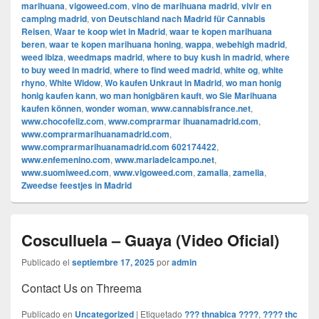
marihuana
,
vigoweed.com
,
vino de marihuana madrid
,
vivir en
camping madrid
,
von Deutschland nach Madrid für Cannabis
Reisen
,
Waar te koop wiet in Madrid
,
waar te kopen marihuana
beren
,
waar te kopen marihuana honing
,
wappa
,
webehigh madrid
,
weed ibiza
,
weedmaps madrid
,
where to buy kush in madrid
,
where
to buy weed in madrid
,
where to find weed madrid
,
white og
,
white
rhyno
,
White Widow
,
Wo kaufen Unkraut in Madrid
,
wo man honig
honig kaufen kann
,
wo man honigbären kauft
,
wo Sie Marihuana
kaufen können
,
wonder woman
,
www.cannabisfrance.net
,
www.chocofeliz.com
,
www.comprarmar ihuanamadrid.com
,
www.comprarmarihuanamadrid.com
,
www.comprarmarihuanamadrid.com 602174422
,
www.enfemenino.com
,
www.mariadelcampo.net
,
www.suomiweed.com
,
www.vigoweed.com
,
zamalia
,
zamelia
,
Zweedse feestjes in Madrid
Cosculluela – Guaya (Video Oficial)
Publicado el
septiembre 17, 2025
por
admin
Contact Us on Threema
Publicado en
Uncategorized
|
Etiquetado
??? thnabica ????
,
???? thc