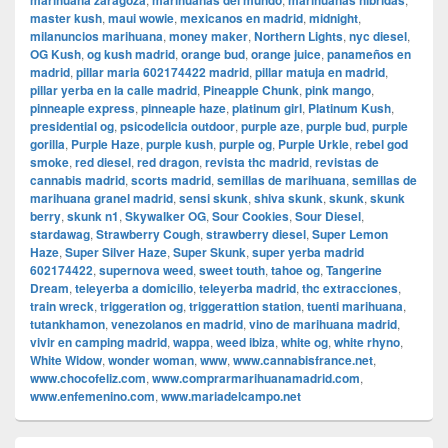
marihuana zaragoza
marihuanas del mundo
marihuanas hibridas
master kush
,
maui wowie
,
mexicanos en madrid
,
midnight
,
milanuncios marihuana
,
money maker
,
Northern Lights
,
nyc diesel
,
OG Kush
,
og kush madrid
,
orange bud
,
orange juice
,
panameños en
madrid
,
pillar maria 602174422 madrid
,
pillar matuja en madrid
,
pillar yerba en la calle madrid
,
Pineapple Chunk
,
pink mango
,
pinneaple express
,
pinneaple haze
,
platinum girl
,
Platinum Kush
,
presidential og
,
psicodelicia outdoor
,
purple aze
,
purple bud
,
purple
gorilla
,
Purple Haze
,
purple kush
,
purple og
,
Purple Urkle
,
rebel god
smoke
,
red diesel
,
red dragon
,
revista thc madrid
,
revistas de
cannabis madrid
,
scorts madrid
,
semillas de marihuana
,
semillas de
marihuana granel madrid
,
sensi skunk
,
shiva skunk
,
skunk
,
skunk
berry
,
skunk n1
,
Skywalker OG
,
Sour Cookies
,
Sour Diesel
,
stardawag
,
Strawberry Cough
,
strawberry diesel
,
Super Lemon
Haze
,
Super Silver Haze
,
Super Skunk
,
super yerba madrid
602174422
,
supernova weed
,
sweet touth
,
tahoe og
,
Tangerine
Dream
,
teleyerba a domicilio
,
teleyerba madrid
,
thc extracciones
,
train wreck
,
triggeration og
,
triggerattion station
,
tuenti marihuana
,
tutankhamon
,
venezolanos en madrid
,
vino de marihuana madrid
,
vivir en camping madrid
,
wappa
,
weed ibiza
,
white og
,
white rhyno
,
White Widow
,
wonder woman
,
www
,
www.cannabisfrance.net
,
www.chocofeliz.com
,
www.comprarmarihuanamadrid.com
,
www.enfemenino.com
,
www.mariadelcampo.net