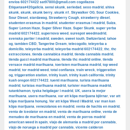
envios 602174422 sat97800@gmail.com cogollazos
Etiquetas#420galicia
,
sensi skunk
,
seriedad
,
sexo madrid
,
shiva
skunk
,
skunk
,
skunk berry
,
skunk n1
,
Skywalker OG
,
Sour Cookies
,
Sour Diesel
,
stardawag
,
Strawberry Cough
,
strawberry diesel
,
studenten erasmus in madrid
,
studenter erasmus i madrid
,
Suiza
,
Super Lemon Haze
,
Super Silver Haze
,
Super Skunk
,
super yerba
madrid 602174422
,
supernova weed
,
surespot weedmadrid
,
svenska partier i madrid
,
sweden
,
sweet touth
,
Switzerland
,
tahoe
og
,
tambien CBD
,
Tangerine Dream
,
telecogollo
,
teleyerba a
domicilio
,
teleyerba madrid
,
teleyerba madrid 602174422
,
thc
,
thc
extracciones
,
tienda cannabica madrid
,
tienda cannabis madrid
,
tienda gucci madrid marihuana
,
tienda thc madrid online
,
tienda
versace madrid marihuana
,
toeristen marihuana madrid
,
top weed
madrid
,
tor madrid weed
,
total confianza
,
train wreck
,
triggeration
og
,
triggerattion station
,
trinity kush
,
trinity kush california
,
trinity
kush oregon 602174422
,
tuenti marihuana
,
turista marihuana
madrid
,
turistas marihuana madrid
,
turister marihuana madrid
,
tutankhamon
,
tyska helgdagar i madrid
,
UK
,
usera la mejor
marihuana
,
usera marihuana
,
var att köpa marijuana björnar
,
var att
köpa marijuana honung
,
Var att köpa Weed i Madrid
,
var man kan
köpa marijuana
,
venezolanos en madrid
,
venta de hachis en madrid
,
venta de iceolator en madrid
,
venta de marihuana online
,
venta de
menudeo de marihuana en madrid
,
venta de porros madrid
american weed in spain
,
viajo de alemania a madrid por cannabis
,
viajo de noruega a madrid por cannabis
,
vicente calderon