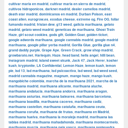
cultivar maria en madrid
,
cultivar maria en sierra de madrid
,
cultivos hidroponicos
,
darknet madrid
,
dealer camellos madrid
,
death star madrid
,
dominicanos en madrid
,
Durban Poison
,
east
coast alien
,
eurogrow.es
,
exodus cheese
,
extreme og
,
Fire OG
,
follar
fumando madrid
,
frisian dew
,
g13 weed
,
galicia marihuana
,
gelato
madrid
,
gelato weed madrid
,
geneticas de marihuana
,
Ghost Train
Haze
,
girl scout cookies
,
gods gift
,
Golden Goat
,
golden ticket
,
google adwords marihuana
,
google cannabis madrid
,
google madrid
marihuana
,
google pillar yerba madrid
,
Gorilla Glue
,
gorilla glue n4
,
grand daddy purple
,
Grape Ape
,
Green Crack
,
grow shop madrid
,
growbarato.net
,
Harlequin
,
Haze
,
head band
,
hells angel
,
hilli bean
,
instagram madrid
,
island sweet skunk
,
Jack 47
,
Jack Herer
,
kosher
kush
,
kryptonite
,
LA Confidential
,
Lemon Haze
,
lemon kush
,
lemon
pie
,
lsd 13
,
lsd marihuana
,
lsd psicoactiva
,
lsd weed
,
lsd weed seed
,
madrid cannabis magazine
,
magnum
,
mango haze
,
mango kush
,
mangobiche colombia
,
marcha de la marihuana 2021
,
marcha de la
marihuana madrid
,
marihuana alicante
,
marihuana aluche
,
marihuana andalucia
,
marihuana andorra
,
marihuana aragon
,
marihuana asturias
,
marihuana baleares
,
marihuana barcelona
,
marihuana boadilla
,
marihuana caceres
,
marihuana cadiz
,
marihuana castellon
,
marihuana cataluña
,
marihuana ceuta
,
marihuana coruña
,
marihuana de frutas
,
marihuana en Madrid
,
marihuana huelva
,
marihuana la moraleja madrid
,
marihuana las
tablas madrid
,
marihuana mahadahonda
,
marihuana montecarmelo
,
marihuana murcia
,
marihuana pais vasco
,
marihuana pontevedra
,