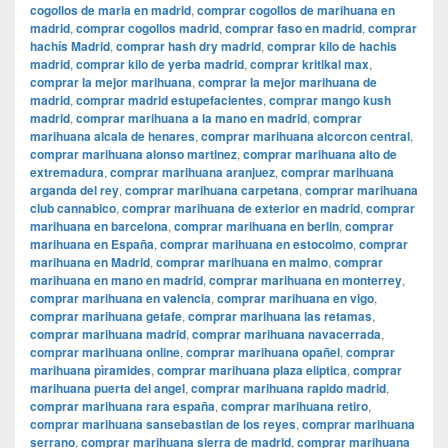
cogollos de maria en madrid
,
comprar cogollos de marihuana en
madrid
,
comprar cogollos madrid
,
comprar faso en madrid
,
comprar
hachís Madrid
,
comprar hash dry madrid
,
comprar kilo de hachis
madrid
,
comprar kilo de yerba madrid
,
comprar kritikal max
,
comprar la mejor marihuana
,
comprar la mejor marihuana de
madrid
,
comprar madrid estupefacientes
,
comprar mango kush
madrid
,
comprar marihuana a la mano en madrid
,
comprar
marihuana alcala de henares
,
comprar marihuana alcorcon central
,
comprar marihuana alonso martinez
,
comprar marihuana alto de
extremadura
,
comprar marihuana aranjuez
,
comprar marihuana
arganda del rey
,
comprar marihuana carpetana
,
comprar marihuana
club cannabico
,
comprar marihuana de exterior en madrid
,
comprar
marihuana en barcelona
,
comprar marihuana en berlin
,
comprar
marihuana en España
,
comprar marihuana en estocolmo
,
comprar
marihuana en Madrid
,
comprar marihuana en malmo
,
comprar
marihuana en mano en madrid
,
comprar marihuana en monterrey
,
comprar marihuana en valencia
,
comprar marihuana en vigo
,
comprar marihuana getafe
,
comprar marihuana las retamas
,
comprar marihuana madrid
,
comprar marihuana navacerrada
,
comprar marihuana online
,
comprar marihuana opañel
,
comprar
marihuana pìramides
,
comprar marihuana plaza eliptica
,
comprar
marihuana puerta del angel
,
comprar marihuana rapido madrid
,
comprar marihuana rara españa
,
comprar marihuana retiro
,
comprar marihuana sansebastian de los reyes
,
comprar marihuana
serrano
,
comprar marihuana sierra de madrid
,
comprar marihuana