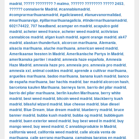
madrid
,
????? ???????? ? malmo
,
?????? ???????? ????? 2453
,
?????? connaiserie Madrid
,
#cannabismadrid
,
#comprarmarihuanamadrid
,
#galiciaweed
,
#lanuevanormalidad
,
#marihuanavigo
,
#pillarmarihuanagalicia
,
#tindermarihuanamadrid
,
602174422
,
707 headband
,
acampar en madrid
,
acapulco gold
madrid
,
acheter weed france
,
acheter weed madrid
,
activistas
cannabicos madrid
,
afgan kush madrid
,
agent orange madrid
,
ak47
madrid
,
alaskan thunderfuck
,
alcorcon marihuana
,
Alemania
,
alsacia marihuana
,
aluche marihuana
,
american weed madrid
,
Amerikaanse feesten in Madrid
,
Amerikanische Partys in Madrid
,
amerikanska partier i madrid
,
amnesia haze española
,
Amnesia
Haze Madrid
,
amnesia haze pro
,
amnesia pro
,
amnesia pro madrid
,
amnesia xxl
,
animal cookies madrid
,
aprende a cultivar marihuana
,
arguelles marihuana
,
badoo marihuana
,
banana kush madrid
,
banco
de españa marihuana
,
bar hachis madrid
,
bar madrid alcorcon hash
,
barcelona kaufen Marihuana
,
barneys farm
,
barrio del pilar madrid
,
barrio del pilar marihuana
,
berlin kaufen Marihuana
,
berry white
madrid
,
best weed madrid
,
bitcoin weed madrid
,
blackberry kush
madrid
,
blissful wizard madrid
,
blue cheese madrid
,
blue diesel
madrid
,
Blue Dream
,
blue dream madrid
,
blueberry madrid
,
bruce
banner madrid
,
bubba kush madrid
,
bubba og madrid
,
bubblegum
madrid
,
buen exterior weed madrid
,
buy best weed in madrid
,
buy
mango weed
,
buy weed madrid
,
C annabisprodukte in Madrid
,
california weed
,
california weed madrid
,
calle alcala venta de
marihuana
,
calle serrano marihuana
,
campings baratos en madrid
,