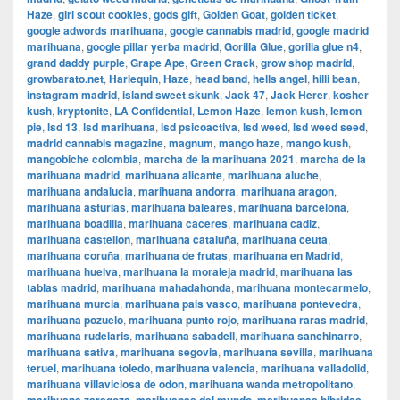
Haze
,
girl scout cookies
,
gods gift
,
Golden Goat
,
golden ticket
,
google adwords marihuana
,
google cannabis madrid
,
google madrid
marihuana
,
google pillar yerba madrid
,
Gorilla Glue
,
gorilla glue n4
,
grand daddy purple
,
Grape Ape
,
Green Crack
,
grow shop madrid
,
growbarato.net
,
Harlequin
,
Haze
,
head band
,
hells angel
,
hilli bean
,
instagram madrid
,
island sweet skunk
,
Jack 47
,
Jack Herer
,
kosher
kush
,
kryptonite
,
LA Confidential
,
Lemon Haze
,
lemon kush
,
lemon
pie
,
lsd 13
,
lsd marihuana
,
lsd psicoactiva
,
lsd weed
,
lsd weed seed
,
madrid cannabis magazine
,
magnum
,
mango haze
,
mango kush
,
mangobiche colombia
,
marcha de la marihuana 2021
,
marcha de la
marihuana madrid
,
marihuana alicante
,
marihuana aluche
,
marihuana andalucia
,
marihuana andorra
,
marihuana aragon
,
marihuana asturias
,
marihuana baleares
,
marihuana barcelona
,
marihuana boadilla
,
marihuana caceres
,
marihuana cadiz
,
marihuana castellon
,
marihuana cataluña
,
marihuana ceuta
,
marihuana coruña
,
marihuana de frutas
,
marihuana en Madrid
,
marihuana huelva
,
marihuana la moraleja madrid
,
marihuana las
tablas madrid
,
marihuana mahadahonda
,
marihuana montecarmelo
,
marihuana murcia
,
marihuana pais vasco
,
marihuana pontevedra
,
marihuana pozuelo
,
marihuana punto rojo
,
marihuana raras madrid
,
marihuana rudelaris
,
marihuana sabadell
,
marihuana sanchinarro
,
marihuana sativa
,
marihuana segovia
,
marihuana sevilla
,
marihuana
teruel
,
marihuana toledo
,
marihuana valencia
,
marihuana valladolid
,
marihuana villaviciosa de odon
,
marihuana wanda metropolitano
,
,
,
,