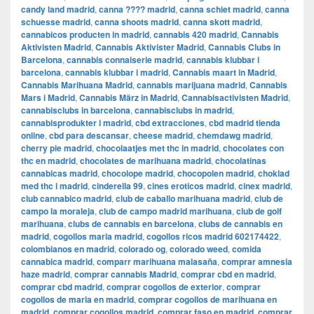
candy land madrid
,
canna ???? madrid
,
canna schiet madrid
,
canna
schuesse madrid
,
canna shoots madrid
,
canna skott madrid
,
cannabicos producten in madrid
,
cannabis 420 madrid
,
Cannabis
Aktivisten Madrid
,
Cannabis Aktivister Madrid
,
Cannabis Clubs in
Barcelona
,
cannabis connaiserie madrid
,
cannabis klubbar i
barcelona
,
cannabis klubbar i madrid
,
Cannabis maart in Madrid
,
Cannabis Marihuana Madrid
,
cannabis marijuana madrid
,
Cannabis
Mars i Madrid
,
Cannabis März in Madrid
,
Cannabisactivisten Madrid
,
cannabisclubs in barcelona
,
cannabisclubs in madrid
,
cannabisprodukter i madrid
,
cbd extracciones
,
cbd madrid tienda
online
,
cbd para descansar
,
cheese madrid
,
chemdawg madrid
,
cherry pie madrid
,
chocolaatjes met thc in madrid
,
chocolates con
thc en madrid
,
chocolates de marihuana madrid
,
chocolatinas
cannabicas madrid
,
chocolope madrid
,
chocopolen madrid
,
choklad
med thc i madrid
,
cinderella 99
,
cines eroticos madrid
,
cinex madrid
,
club cannabico madrid
,
club de caballo marihuana madrid
,
club de
campo la moraleja
,
club de campo madrid marihuana
,
club de golf
marihuana
,
clubs de cannabis en barcelona
,
clubs de cannabis en
madrid
,
cogollos maria madrid
,
cogollos ricos madrid 602174422
,
colombianos en madrid
,
colorado og
,
colorado weed
,
comida
cannabica madrid
,
comparr marihuana malasaña
,
comprar amnesia
haze madrid
,
comprar cannabis Madrid
,
comprar cbd en madrid
,
comprar cbd madrid
,
comprar cogollos de exterior
,
comprar
cogollos de maria en madrid
,
comprar cogollos de marihuana en
madrid
,
comprar cogollos madrid
,
comprar faso en madrid
,
comprar