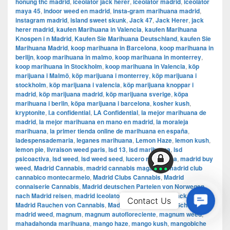
honung thc madrid
,
iceolator jack herer
,
iceolator madrid
,
iceolator
maya 45
,
indoor weed en madrid
,
insta-gram marihuana madrid
,
instagram madrid
,
island sweet skunk
,
Jack 47
,
Jack Herer
,
jack
herer madrid
,
kaufen Marihuana in Valencia
,
kaufen Marihuana
Knospen i n Madrid
,
Kaufen Sie Marihuana Deutschland
,
kaufen Sie
Marihuana Madrid
,
koop marihuana in Barcelona
,
koop marihuana in
berlijn
,
koop marihuana in malmo
,
koop marihuana in monterrey
,
koop marihuana in Stockholm
,
​​koop marihuana in Valencia
,
köp
marijuana i Malmö
,
köp marijuana i monterrey
,
köp marijuana i
stockholm
,
​​köp marijuana i valencia
,
köp marijuana knoppar i
madrid
,
köp marijuana madrid
,
köp marijuana sverige
,
köpa
marihuana i berlin
,
köpa marijuana i barcelona
,
kosher kush
,
kryptonite
,
l.a confidential
,
LA Confidential
,
la mejor marihuana de
madrid
,
la mejor marihuana en mano en madrid
,
la moraleja
marihuana
,
la primer tienda online de marihuana en españa
,
ladespensademaria
,
leganes marihuana
,
Lemon Haze
,
lemon kush
,
lemon pie
,
livraison weed paris
,
lsd 13
,
lsd marihuana
,
lsd
psicoactiva
,
lsd weed
,
lsd weed seed
,
lucero marihuana
,
madrid buy
weed
,
Madrid Cannabis
,
madrid cannabis magazine
,
madrid club
cannabico montecarmelo
,
Madrid Clubs Cannabis
,
Madrid
connaiserie Cannabis
,
Madrid deutschen Parteien von Norwegen
nach Madrid reisen
,
madrid iceolator
,
madrid iceolator jack herer
,
Contac
Contact Us
Madrid Rauchen von Cannabis
,
Madrid Sex
,
Madrid thc Schokolade
,
Us
madrid weed
,
magnum
,
magnum autofloreciente
,
magnum weed
,
mahadahonda marihuana
,
mango haze
,
mango kush
,
mangobiche