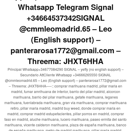
Whatsapp Telegram Signal
+34664537342SIGNAL
@cmmleomadrid.65 – Leo
(English support) –
panterarosa1772@gmail.com –
Threema: JHXT6HHA
Principal Whatsapp+34677084290 SIGNAL – yeffy (no english support) –
Secundario AttCliente Whatsapp +34666265550 SIGNAL
@cmmleomadrid.65 – Leo (English support) – panterarosa1772@gmail.com
– Threema: JHXT6HHA—–:: comprar marihuana madrid, pillar maria en
madrid, fumar amrihuana de interior, barrio del pilar madrid, alcorcon
marihuana, barrio del pilar marihuana, getafe marihuana, leganes
marihuana, fuenlabrada marihuana, gran via marihuana, comprar marihuana
retiro, pillar maria madrid, madrid buy weed, donde comprar maria en
madrid, comprar madrid estupefacientes, pillar porros en madrid, comprar
faso en madrid, aluche marihuana, lucero marihuana, paseo ermita del santo
marihuana, vicente calderon marihuana, plaza de españa marihuana, banco
de españa marihuana, metro de madrid marihuana, pillar maria madrid,