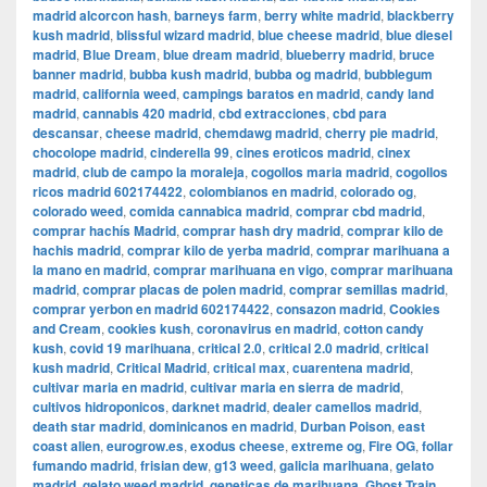
madrid alcorcon hash
,
barneys farm
,
berry white madrid
,
blackberry
kush madrid
,
blissful wizard madrid
,
blue cheese madrid
,
blue diesel
madrid
,
Blue Dream
,
blue dream madrid
,
blueberry madrid
,
bruce
banner madrid
,
bubba kush madrid
,
bubba og madrid
,
bubblegum
madrid
,
california weed
,
campings baratos en madrid
,
candy land
madrid
,
cannabis 420 madrid
,
cbd extracciones
,
cbd para
descansar
,
cheese madrid
,
chemdawg madrid
,
cherry pie madrid
,
chocolope madrid
,
cinderella 99
,
cines eroticos madrid
,
cinex
madrid
,
club de campo la moraleja
,
cogollos maria madrid
,
cogollos
ricos madrid 602174422
,
colombianos en madrid
,
colorado og
,
colorado weed
,
comida cannabica madrid
,
comprar cbd madrid
,
comprar hachís Madrid
,
comprar hash dry madrid
,
comprar kilo de
hachis madrid
,
comprar kilo de yerba madrid
,
comprar marihuana a
la mano en madrid
,
comprar marihuana en vigo
,
comprar marihuana
madrid
,
comprar placas de polen madrid
,
comprar semillas madrid
,
comprar yerbon en madrid 602174422
,
consazon madrid
,
Cookies
and Cream
,
cookies kush
,
coronavirus en madrid
,
cotton candy
kush
,
covid 19 marihuana
,
critical 2.0
,
critical 2.0 madrid
,
critical
kush madrid
,
Critical Madrid
,
critical max
,
cuarentena madrid
,
cultivar maria en madrid
,
cultivar maria en sierra de madrid
,
cultivos hidroponicos
,
darknet madrid
,
dealer camellos madrid
,
death star madrid
,
dominicanos en madrid
,
Durban Poison
,
east
coast alien
,
eurogrow.es
,
exodus cheese
,
extreme og
,
Fire OG
,
follar
fumando madrid
,
frisian dew
,
g13 weed
,
galicia marihuana
,
gelato
madrid
,
gelato weed madrid
,
geneticas de marihuana
,
Ghost Train