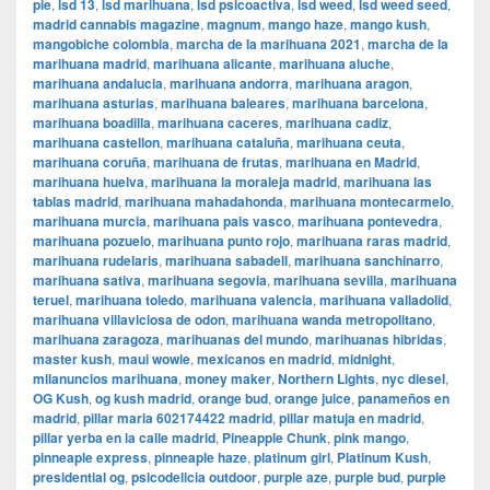
pie
,
lsd 13
,
lsd marihuana
,
lsd psicoactiva
,
lsd weed
,
lsd weed seed
,
madrid cannabis magazine
,
magnum
,
mango haze
,
mango kush
,
mangobiche colombia
,
marcha de la marihuana 2021
,
marcha de la
marihuana madrid
,
marihuana alicante
,
marihuana aluche
,
marihuana andalucia
,
marihuana andorra
,
marihuana aragon
,
marihuana asturias
,
marihuana baleares
,
marihuana barcelona
,
marihuana boadilla
,
marihuana caceres
,
marihuana cadiz
,
marihuana castellon
,
marihuana cataluña
,
marihuana ceuta
,
marihuana coruña
,
marihuana de frutas
,
marihuana en Madrid
,
marihuana huelva
,
marihuana la moraleja madrid
,
marihuana las
tablas madrid
,
marihuana mahadahonda
,
marihuana montecarmelo
,
marihuana murcia
,
marihuana pais vasco
,
marihuana pontevedra
,
marihuana pozuelo
,
marihuana punto rojo
,
marihuana raras madrid
,
marihuana rudelaris
,
marihuana sabadell
,
marihuana sanchinarro
,
marihuana sativa
,
marihuana segovia
,
marihuana sevilla
,
marihuana
teruel
,
marihuana toledo
,
marihuana valencia
,
marihuana valladolid
,
marihuana villaviciosa de odon
,
marihuana wanda metropolitano
,
marihuana zaragoza
,
marihuanas del mundo
,
marihuanas hibridas
,
master kush
,
maui wowie
,
mexicanos en madrid
,
midnight
,
milanuncios marihuana
,
money maker
,
Northern Lights
,
nyc diesel
,
OG Kush
,
og kush madrid
,
orange bud
,
orange juice
,
panameños en
madrid
,
pillar maria 602174422 madrid
,
pillar matuja en madrid
,
pillar yerba en la calle madrid
,
Pineapple Chunk
,
pink mango
,
pinneaple express
,
pinneaple haze
,
platinum girl
,
Platinum Kush
,
presidential og
,
psicodelicia outdoor
,
purple aze
,
purple bud
,
purple