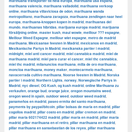
marihuana transporter till hela europa
,
marihuana usa españa
,
marihuana valencia
,
marihuana valladolid
,
marihuana verkoop
online
,
marihuana villaviciosa de odon
,
marihuana wanda
metropolitano
,
marihuana zaragoza
,
marihuana zendingen naar heel
europa
,
marihuana-knoppen kopen in madrid
,
marihuanas del
mundo
,
marihuanas hibridas
,
marijuana europa madrid
,
marijuana
försäljning online
,
master kush
,
maui wowie
,
meillour ??? espagne
,
Meillour Weed Espagne
,
meillour wiet espagne
,
metro de madrid
marihuana
,
Mexicaanse feesten in Madrid
,
mexicanos en madrid
,
Mexikanische Partys in Madrid
,
mexikanska partier i madrid
,
midnight
,
miel anti cancer madrid
,
miel cannabica madrid
,
miel de
marihuana madrid
,
miel para curar el cancer
,
miel thc cannabica
,
miel thc madrid
,
milanuncios marihuana
,
milla de oro marihuana
,
moncloa marihuana
,
money maker
,
montecarmelo marihuana
,
navacerrada cultivo marihuana
,
Noorse feesten in Madrid
,
Norska
partier i madrid
,
Northern Lights
,
norway
,
Norwegische Partys in
Madrid
,
nyc diesel
,
OG Kush
,
og kush madrid
,
online Marihuana zu
verkaufen
,
orange bud
,
orange juice
,
oregon mountains weed
,
oregon weed in spain
,
outdoor weed
,
outdoor weed madrid
,
panameños en madrid
,
paseo ermita del santo marihuana
,
payments by paypal/bitcoin
,
pillar bolsas de maria en madrid
,
pillar
cogollos madrid
,
pillar costo en madrid
,
pillar cremon en madrid
,
pillar maria 602174422 madrid
,
pillar maria en madrid
,
pillar maria
madrid
,
pillar marihuana en el retiro
,
pillar marihuana en madrid
,
pillar marihuana en sansebastian de los reyes
,
pillar marihuana