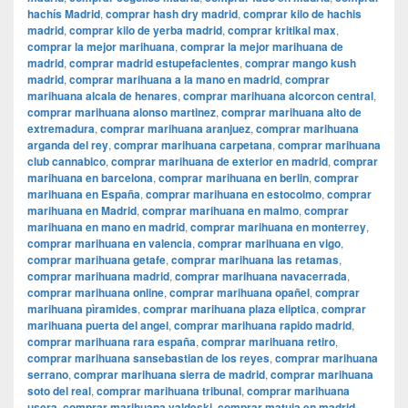
hachís Madrid
,
comprar hash dry madrid
,
comprar kilo de hachis
madrid
,
comprar kilo de yerba madrid
,
comprar kritikal max
,
comprar la mejor marihuana
,
comprar la mejor marihuana de
madrid
,
comprar madrid estupefacientes
,
comprar mango kush
madrid
,
comprar marihuana a la mano en madrid
,
comprar
marihuana alcala de henares
,
comprar marihuana alcorcon central
,
comprar marihuana alonso martinez
,
comprar marihuana alto de
extremadura
,
comprar marihuana aranjuez
,
comprar marihuana
arganda del rey
,
comprar marihuana carpetana
,
comprar marihuana
club cannabico
,
comprar marihuana de exterior en madrid
,
comprar
marihuana en barcelona
,
comprar marihuana en berlin
,
comprar
marihuana en España
,
comprar marihuana en estocolmo
,
comprar
marihuana en Madrid
,
comprar marihuana en malmo
,
comprar
marihuana en mano en madrid
,
comprar marihuana en monterrey
,
comprar marihuana en valencia
,
comprar marihuana en vigo
,
comprar marihuana getafe
,
comprar marihuana las retamas
,
comprar marihuana madrid
,
comprar marihuana navacerrada
,
comprar marihuana online
,
comprar marihuana opañel
,
comprar
marihuana pìramides
,
comprar marihuana plaza eliptica
,
comprar
marihuana puerta del angel
,
comprar marihuana rapido madrid
,
comprar marihuana rara españa
,
comprar marihuana retiro
,
comprar marihuana sansebastian de los reyes
,
comprar marihuana
serrano
,
comprar marihuana sierra de madrid
,
comprar marihuana
soto del real
,
comprar marihuana tribunal
,
comprar marihuana
usera
,
comprar marihuana valdeski
,
comprar matuja en madrid
,