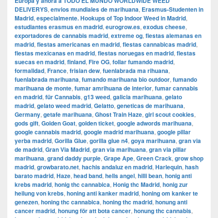
Europa y ahora a TODO EL MUNDO WORLDWIDE WEED
DELIVERYS
,
envios mundiales de marihuana
,
Erasmus-Studenten in
Madrid
,
especialmente. Hookups of Top Indoor Weed in Madrid
,
estudiantes erasmus en madrid
,
eurogrow.es
,
exodus cheese
,
exportadores de cannabis madrid
,
extreme og
,
fiestas alemanas en
madrid
,
fiestas americanas en madrid
,
fiestas cannabicas madrid
,
fiestas mexicanas en madrid
,
fiestas noruegas en madrid
,
fiestas
suecas en madrid
,
finland
,
Fire OG
,
follar fumando madrid
,
formalidad
,
France
,
frisian dew
,
fuenlabrada ma rihuana
,
fuenlabrada marihuana
,
fumando marihuana bio outdoor
,
fumando
marihuana de monte
,
fumar amrihuana de interior
,
fumar cannabis
en madrid
,
für Cannabis
,
g13 weed
,
galicia marihuana
,
gelato
madrid
,
gelato weed madrid
,
Gelatto
,
geneticas de marihuana
,
Germany
,
getafe marihuana
,
Ghost Train Haze
,
girl scout cookies
,
gods gift
,
Golden Goat
,
golden ticket
,
google adwords marihuana
,
google cannabis madrid
,
google madrid marihuana
,
google pillar
yerba madrid
,
Gorilla Glue
,
gorilla glue n4
,
goya marihuana
,
gran via
de madrid
,
​​Gran Via Madrid
,
gran via marihuana
,
gran via pillar
marihuana
,
grand daddy purple
,
Grape Ape
,
Green Crack
,
grow shop
madrid
,
growbarato.net
,
hachis andaluz en madrid
,
Harlequin
,
hash
barato madrid
,
Haze
,
head band
,
hells angel
,
hilli bean
,
honig anti
krebs madrid
,
honig thc cannabica
,
Honig thc Madrid
,
honig zur
heilung von krebs
,
honing anti kanker madrid
,
honing om kanker te
genezen
,
honing thc cannabica
,
honing thc madrid
,
honung anti
cancer madrid
,
honung för att bota cancer
,
honung thc cannabis
,