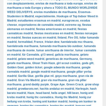
con desplazamiento
,
envios de marihuana a toda europa
,
envios de
marihuana a toda Europa y ahora a TODO EL MUNDO WORLDWIDE
WEED DELIVERYS
,
envios mundiales de marihuana
,
Erasmus-
Studenten in Madrid
,
especialmente. Hookups of Top Indoor Weed in
Madrid
,
estudiantes erasmus en madrid
,
eurogrow.es
,
exodus
cheese
,
exportadores de cannabis madrid
,
extreme og
,
fiestas
alemanas en madrid
,
fiestas americanas en madrid
,
fiestas
cannabicas madrid
,
fiestas mexicanas en madrid
,
fiestas noruegas
en madrid
,
fiestas suecas en madrid
,
finland
,
Fire OG
,
follar fumando
madrid
,
formalidad
,
France
,
frisian dew
,
fuenlabrada ma rihuana
,
fuenlabrada marihuana
,
fumando marihuana bio outdoor
,
fumando
marihuana de monte
,
fumar amrihuana de interior
,
fumar cannabis
en madrid
,
für Cannabis
,
g13 weed
,
galicia marihuana
,
gelato
madrid
,
gelato weed madrid
,
geneticas de marihuana
,
Germany
,
getafe marihuana
,
Ghost Train Haze
,
girl scout cookies
,
gods gift
,
Golden Goat
,
golden ticket
,
google adwords marihuana
,
google
cannabis madrid
,
google madrid marihuana
,
google pillar yerba
madrid
,
Gorilla Glue
,
gorilla glue n4
,
goya marihuana
,
gran via de
madrid
,
​​Gran Via Madrid
,
gran via marihuana
,
gran via pillar
marihuana
,
grand daddy purple
,
Grape Ape
,
Green Crack
,
grow shop
madrid
,
growbarato.net
,
hachis andaluz en madrid
,
Harlequin
,
hash
barato madrid
,
Haze
,
head band
,
hells angel
,
hilli bean
,
honig anti
krebs madrid
,
honig thc cannabica
,
Honig thc Madrid
,
honig zur
heilung von krebs
,
honing anti kanker madrid
,
honing om kanker te
genezen
,
honing thc cannabica
,
honing thc madrid
,
honung anti