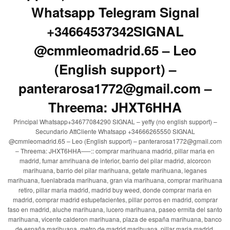
Whatsapp Telegram Signal
+34664537342SIGNAL
@cmmleomadrid.65 – Leo
(English support) –
panterarosa1772@gmail.com –
Threema: JHXT6HHA
Principal Whatsapp+34677084290 SIGNAL – yeffy (no english support) –
Secundario AttCliente Whatsapp +34666265550 SIGNAL
@cmmleomadrid.65 – Leo (English support) – panterarosa1772@gmail.com
– Threema: JHXT6HHA—–:: comprar marihuana madrid, pillar maria en
madrid, fumar amrihuana de interior, barrio del pilar madrid, alcorcon
marihuana, barrio del pilar marihuana, getafe marihuana, leganes
marihuana, fuenlabrada marihuana, gran via marihuana, comprar marihuana
retiro, pillar maria madrid, madrid buy weed, donde comprar maria en
madrid, comprar madrid estupefacientes, pillar porros en madrid, comprar
faso en madrid, aluche marihuana, lucero marihuana, paseo ermita del santo
marihuana, vicente calderon marihuana, plaza de españa marihuana, banco
de españa marihuana, metro de madrid marihuana, pillar maria madrid,