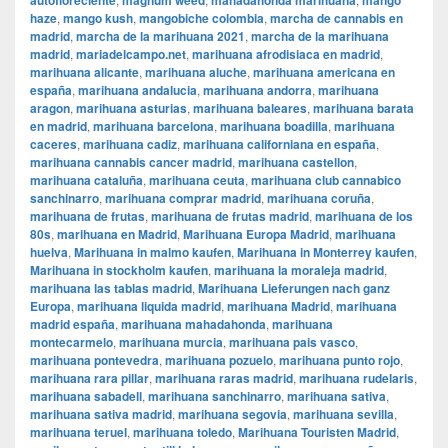
autofloreciente
magnum weed
mahadahonda marihuana
mango
haze
,
mango kush
,
mangobiche colombia
,
marcha de cannabis en
madrid
,
marcha de la marihuana 2021
,
marcha de la marihuana
madrid
,
mariadelcampo.net
,
marihuana afrodisiaca en madrid
,
marihuana alicante
,
marihuana aluche
,
marihuana americana en
españa
,
marihuana andalucia
,
marihuana andorra
,
marihuana
aragon
,
marihuana asturias
,
marihuana baleares
,
marihuana barata
en madrid
,
marihuana barcelona
,
marihuana boadilla
,
marihuana
caceres
,
marihuana cadiz
,
marihuana californiana en españa
,
marihuana cannabis cancer madrid
,
marihuana castellon
,
marihuana cataluña
,
marihuana ceuta
,
marihuana club cannabico
sanchinarro
,
marihuana comprar madrid
,
marihuana coruña
,
marihuana de frutas
,
marihuana de frutas madrid
,
marihuana de los
80s
,
marihuana en Madrid
,
Marihuana Europa Madrid
,
marihuana
huelva
,
Marihuana in malmo kaufen
,
Marihuana in Monterrey kaufen
,
Marihuana in stockholm kaufen
,
marihuana la moraleja madrid
,
marihuana las tablas madrid
,
Marihuana Lieferungen nach ganz
Europa
,
marihuana liquida madrid
,
marihuana Madrid
,
marihuana
madrid españa
,
marihuana mahadahonda
,
marihuana
montecarmelo
,
marihuana murcia
,
marihuana pais vasco
,
marihuana pontevedra
,
marihuana pozuelo
,
marihuana punto rojo
,
marihuana rara pillar
,
marihuana raras madrid
,
marihuana rudelaris
,
marihuana sabadell
,
marihuana sanchinarro
,
marihuana sativa
,
marihuana sativa madrid
,
marihuana segovia
,
marihuana sevilla
,
marihuana teruel
,
marihuana toledo
,
Marihuana Touristen Madrid
,