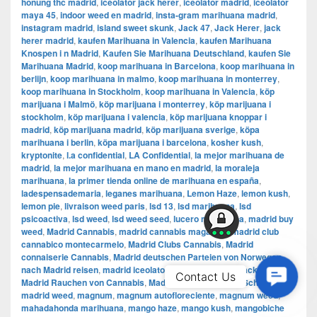
honung thc madrid
,
iceolator jack herer
,
iceolator madrid
,
iceolator
maya 45
,
indoor weed en madrid
,
insta-gram marihuana madrid
,
instagram madrid
,
island sweet skunk
,
Jack 47
,
Jack Herer
,
jack
herer madrid
,
kaufen Marihuana in Valencia
,
kaufen Marihuana
Knospen i n Madrid
,
Kaufen Sie Marihuana Deutschland
,
kaufen Sie
Marihuana Madrid
,
koop marihuana in Barcelona
,
koop marihuana in
berlijn
,
koop marihuana in malmo
,
koop marihuana in monterrey
,
koop marihuana in Stockholm
,
​​koop marihuana in Valencia
,
köp
marijuana i Malmö
,
köp marijuana i monterrey
,
köp marijuana i
stockholm
,
​​köp marijuana i valencia
,
köp marijuana knoppar i
madrid
,
köp marijuana madrid
,
köp marijuana sverige
,
köpa
marihuana i berlin
,
köpa marijuana i barcelona
,
kosher kush
,
kryptonite
,
l.a confidential
,
LA Confidential
,
la mejor marihuana de
madrid
,
la mejor marihuana en mano en madrid
,
la moraleja
marihuana
,
la primer tienda online de marihuana en españa
,
ladespensademaria
,
leganes marihuana
,
Lemon Haze
,
lemon kush
,
lemon pie
,
livraison weed paris
,
lsd 13
,
lsd marihuana
,
lsd
psicoactiva
,
lsd weed
,
lsd weed seed
,
lucero marihuana
,
madrid buy
weed
,
Madrid Cannabis
,
madrid cannabis magazine
,
madrid club
cannabico montecarmelo
,
Madrid Clubs Cannabis
,
Madrid
connaiserie Cannabis
,
Madrid deutschen Parteien von Norwegen
nach Madrid reisen
,
madrid iceolator
,
madrid iceolator jack herer
,
Contac
Contact Us
Madrid Rauchen von Cannabis
,
Madrid Sex
,
Madrid thc Schokolade
,
Us
madrid weed
,
magnum
,
magnum autofloreciente
,
magnum weed
,
mahadahonda marihuana
,
mango haze
,
mango kush
,
mangobiche