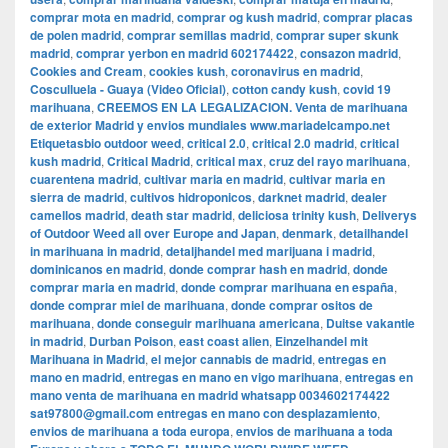
comprar mota en madrid
,
comprar og kush madrid
,
comprar placas
de polen madrid
,
comprar semillas madrid
,
comprar super skunk
madrid
,
comprar yerbon en madrid 602174422
,
consazon madrid
,
Cookies and Cream
,
cookies kush
,
coronavirus en madrid
,
Cosculluela - Guaya (Video Oficial)
,
cotton candy kush
,
covid 19
marihuana
,
CREEMOS EN LA LEGALIZACION. Venta de marihuana
de exterior Madrid y envios mundiales www.mariadelcampo.net
Etiquetasbio outdoor weed
,
critical 2.0
,
critical 2.0 madrid
,
critical
kush madrid
,
Critical Madrid
,
critical max
,
cruz del rayo marihuana
,
cuarentena madrid
,
cultivar maria en madrid
,
cultivar maria en
sierra de madrid
,
cultivos hidroponicos
,
darknet madrid
,
dealer
camellos madrid
,
death star madrid
,
deliciosa trinity kush
,
Deliverys
of Outdoor Weed all over Europe and Japan
,
denmark
,
detailhandel
in marihuana in madrid
,
detaljhandel med marijuana i madrid
,
dominicanos en madrid
,
donde comprar hash en madrid
,
donde
comprar maria en madrid
,
donde comprar marihuana en españa
,
donde comprar miel de marihuana
,
donde comprar ositos de
marihuana
,
donde conseguir marihuana americana
,
Duitse vakantie
in madrid
,
Durban Poison
,
east coast alien
,
Einzelhandel mit
Marihuana in Madrid
,
el mejor cannabis de madrid
,
entregas en
mano en madrid
,
entregas en mano en vigo marihuana
,
entregas en
mano venta de marihuana en madrid whatsapp 0034602174422
sat97800@gmail.com entregas en mano con desplazamiento
,
envios de marihuana a toda europa
,
envios de marihuana a toda