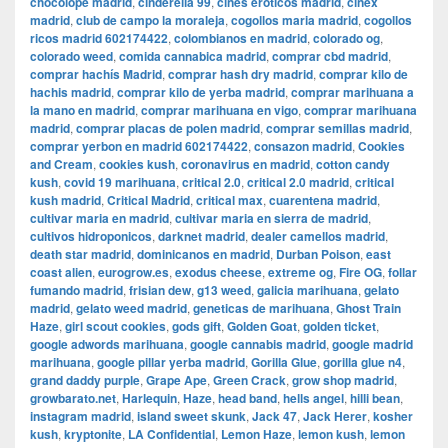
chocolope madrid
,
cinderella 99
,
cines eroticos madrid
,
cinex
madrid
,
club de campo la moraleja
,
cogollos maria madrid
,
cogollos
ricos madrid 602174422
,
colombianos en madrid
,
colorado og
,
colorado weed
,
comida cannabica madrid
,
comprar cbd madrid
,
comprar hachís Madrid
,
comprar hash dry madrid
,
comprar kilo de
hachis madrid
,
comprar kilo de yerba madrid
,
comprar marihuana a
la mano en madrid
,
comprar marihuana en vigo
,
comprar marihuana
madrid
,
comprar placas de polen madrid
,
comprar semillas madrid
,
comprar yerbon en madrid 602174422
,
consazon madrid
,
Cookies
and Cream
,
cookies kush
,
coronavirus en madrid
,
cotton candy
kush
,
covid 19 marihuana
,
critical 2.0
,
critical 2.0 madrid
,
critical
kush madrid
,
Critical Madrid
,
critical max
,
cuarentena madrid
,
cultivar maria en madrid
,
cultivar maria en sierra de madrid
,
cultivos hidroponicos
,
darknet madrid
,
dealer camellos madrid
,
death star madrid
,
dominicanos en madrid
,
Durban Poison
,
east
coast alien
,
eurogrow.es
,
exodus cheese
,
extreme og
,
Fire OG
,
follar
fumando madrid
,
frisian dew
,
g13 weed
,
galicia marihuana
,
gelato
madrid
,
gelato weed madrid
,
geneticas de marihuana
,
Ghost Train
Haze
,
girl scout cookies
,
gods gift
,
Golden Goat
,
golden ticket
,
google adwords marihuana
,
google cannabis madrid
,
google madrid
marihuana
,
google pillar yerba madrid
,
Gorilla Glue
,
gorilla glue n4
,
grand daddy purple
,
Grape Ape
,
Green Crack
,
grow shop madrid
,
growbarato.net
,
Harlequin
,
Haze
,
head band
,
hells angel
,
hilli bean
,
instagram madrid
,
island sweet skunk
,
Jack 47
,
Jack Herer
,
kosher
kush
,
kryptonite
,
LA Confidential
,
Lemon Haze
,
lemon kush
,
lemon