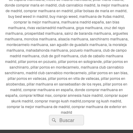
donde comprar maria en madrid, club cannabico madrid, la mejor marihuana
de madrid, comprar marihuana en madrid, pillar bolsas de maria en madrid,
buy best weed in madrid, buy mango weed, marihuana de frutas madrid,
comprar la mejor marihuana, marihuana madrid españa, san blas
marihuana, rivas vaciamadrid marihuana, goya marihuana, cruz del rayo
marihuana, prosperidad marihuana, sainz de baranda marihuana, arguelles
marihuana, moncloa marihuana, alsacia marihuana, sanchinarro marihuana,
montecarmelo marihuana, san agustin de guadalix marihuana, la moraleja
marihuana, mahadahonda marihuana, pozuelo marihuana, club de campo
madrid marihuana, club de golf marihuana, club de caballo marihuana
madrid, pillar porros en pozuelo, pillar porros en sotogrande, pillar porros en
sanchinarro, pillar porros en montecarmelo, marihuana club cannabico
sanchinarro, madrid club cannabico montecarmelo, pillar porros en san blas,
pillar porros en vallecas, pillar porros en villa de vallecas, pillar porros en
alcobendas, pillar marihuana en sansebastian de los reyes, pillar porros en
madrid, comprar marihuana en españa, donde comprar marihuana en
españa, comprar kritikal max, comprar amnesia haze madrid, comprar super
skunk madrid, comprar mango kush madrid,comprar og kush madrid,
comprar la mejor marihuana de madrid, comprar marihuana de exterior en
madrid
Buscar
Buscar
por: