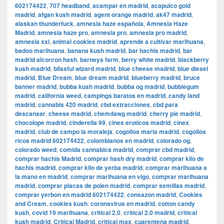
602174422
,
707 headband
,
acampar en madrid
,
acapulco gold
madrid
,
afgan kush madrid
,
agent orange madrid
,
ak47 madrid
,
alaskan thunderfuck
,
amnesia haze española
,
Amnesia Haze
Madrid
,
amnesia haze pro
,
amnesia pro
,
amnesia pro madrid
,
amnesia xxl
,
animal cookies madrid
,
aprende a cultivar marihuana
,
badoo marihuana
,
banana kush madrid
,
bar hachis madrid
,
bar
madrid alcorcon hash
,
barneys farm
,
berry white madrid
,
blackberry
kush madrid
,
blissful wizard madrid
,
blue cheese madrid
,
blue diesel
madrid
,
Blue Dream
,
blue dream madrid
,
blueberry madrid
,
bruce
banner madrid
,
bubba kush madrid
,
bubba og madrid
,
bubblegum
madrid
,
california weed
,
campings baratos en madrid
,
candy land
madrid
,
cannabis 420 madrid
,
cbd extracciones
,
cbd para
descansar
,
cheese madrid
,
chemdawg madrid
,
cherry pie madrid
,
chocolope madrid
,
cinderella 99
,
cines eroticos madrid
,
cinex
madrid
,
club de campo la moraleja
,
cogollos maria madrid
,
cogollos
ricos madrid 602174422
,
colombianos en madrid
,
colorado og
,
colorado weed
,
comida cannabica madrid
,
comprar cbd madrid
,
comprar hachís Madrid
,
comprar hash dry madrid
,
comprar kilo de
hachis madrid
,
comprar kilo de yerba madrid
,
comprar marihuana a
la mano en madrid
,
comprar marihuana en vigo
,
comprar marihuana
madrid
,
comprar placas de polen madrid
,
comprar semillas madrid
,
comprar yerbon en madrid 602174422
,
consazon madrid
,
Cookies
and Cream
,
cookies kush
,
coronavirus en madrid
,
cotton candy
kush
,
covid 19 marihuana
,
critical 2.0
,
critical 2.0 madrid
,
critical
kush madrid
,
Critical Madrid
,
critical max
,
cuarentena madrid
,