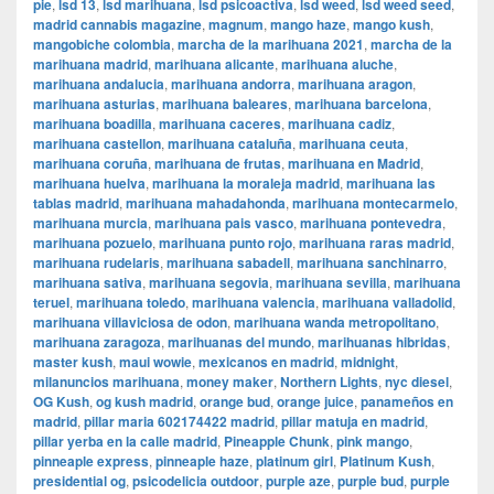
pie
,
lsd 13
,
lsd marihuana
,
lsd psicoactiva
,
lsd weed
,
lsd weed seed
,
madrid cannabis magazine
,
magnum
,
mango haze
,
mango kush
,
mangobiche colombia
,
marcha de la marihuana 2021
,
marcha de la
marihuana madrid
,
marihuana alicante
,
marihuana aluche
,
marihuana andalucia
,
marihuana andorra
,
marihuana aragon
,
marihuana asturias
,
marihuana baleares
,
marihuana barcelona
,
marihuana boadilla
,
marihuana caceres
,
marihuana cadiz
,
marihuana castellon
,
marihuana cataluña
,
marihuana ceuta
,
marihuana coruña
,
marihuana de frutas
,
marihuana en Madrid
,
marihuana huelva
,
marihuana la moraleja madrid
,
marihuana las
tablas madrid
,
marihuana mahadahonda
,
marihuana montecarmelo
,
marihuana murcia
,
marihuana pais vasco
,
marihuana pontevedra
,
marihuana pozuelo
,
marihuana punto rojo
,
marihuana raras madrid
,
marihuana rudelaris
,
marihuana sabadell
,
marihuana sanchinarro
,
marihuana sativa
,
marihuana segovia
,
marihuana sevilla
,
marihuana
teruel
,
marihuana toledo
,
marihuana valencia
,
marihuana valladolid
,
marihuana villaviciosa de odon
,
marihuana wanda metropolitano
,
marihuana zaragoza
,
marihuanas del mundo
,
marihuanas hibridas
,
master kush
,
maui wowie
,
mexicanos en madrid
,
midnight
,
milanuncios marihuana
,
money maker
,
Northern Lights
,
nyc diesel
,
OG Kush
,
og kush madrid
,
orange bud
,
orange juice
,
panameños en
madrid
,
pillar maria 602174422 madrid
,
pillar matuja en madrid
,
pillar yerba en la calle madrid
,
Pineapple Chunk
,
pink mango
,
pinneaple express
,
pinneaple haze
,
platinum girl
,
Platinum Kush
,
presidential og
,
psicodelicia outdoor
,
purple aze
,
purple bud
,
purple