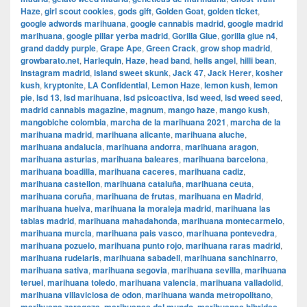
Haze
,
girl scout cookies
,
gods gift
,
Golden Goat
,
golden ticket
,
google adwords marihuana
,
google cannabis madrid
,
google madrid
marihuana
,
google pillar yerba madrid
,
Gorilla Glue
,
gorilla glue n4
,
grand daddy purple
,
Grape Ape
,
Green Crack
,
grow shop madrid
,
growbarato.net
,
Harlequin
,
Haze
,
head band
,
hells angel
,
hilli bean
,
instagram madrid
,
island sweet skunk
,
Jack 47
,
Jack Herer
,
kosher
kush
,
kryptonite
,
LA Confidential
,
Lemon Haze
,
lemon kush
,
lemon
pie
,
lsd 13
,
lsd marihuana
,
lsd psicoactiva
,
lsd weed
,
lsd weed seed
,
madrid cannabis magazine
,
magnum
,
mango haze
,
mango kush
,
mangobiche colombia
,
marcha de la marihuana 2021
,
marcha de la
marihuana madrid
,
marihuana alicante
,
marihuana aluche
,
marihuana andalucia
,
marihuana andorra
,
marihuana aragon
,
marihuana asturias
,
marihuana baleares
,
marihuana barcelona
,
marihuana boadilla
,
marihuana caceres
,
marihuana cadiz
,
marihuana castellon
,
marihuana cataluña
,
marihuana ceuta
,
marihuana coruña
,
marihuana de frutas
,
marihuana en Madrid
,
marihuana huelva
,
marihuana la moraleja madrid
,
marihuana las
tablas madrid
,
marihuana mahadahonda
,
marihuana montecarmelo
,
marihuana murcia
,
marihuana pais vasco
,
marihuana pontevedra
,
marihuana pozuelo
,
marihuana punto rojo
,
marihuana raras madrid
,
marihuana rudelaris
,
marihuana sabadell
,
marihuana sanchinarro
,
marihuana sativa
,
marihuana segovia
,
marihuana sevilla
,
marihuana
teruel
,
marihuana toledo
,
marihuana valencia
,
marihuana valladolid
,
marihuana villaviciosa de odon
,
marihuana wanda metropolitano
,
,
,
,