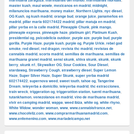
marihuana zaragoza
marihuanas del mundo
marihuanas hibridas
master kush
,
maui wowie
,
mexicanos en madrid
,
midnight
,
milanuncios marihuana
,
money maker
,
Northern Lights
,
nyc diesel
,
OG Kush
,
og kush madrid
,
orange bud
,
orange juice
,
panameños en
madrid
,
pillar maria 602174422 madrid
,
pillar matuja en madrid
,
pillar yerba en la calle madrid
,
Pineapple Chunk
,
pink mango
,
pinneaple express
,
pinneaple haze
,
platinum girl
,
Platinum Kush
,
presidential og
,
psicodelicia outdoor
,
purple aze
,
purple bud
,
purple
gorilla
,
Purple Haze
,
purple kush
,
purple og
,
Purple Urkle
,
rebel god
smoke
,
red diesel
,
red dragon
,
revista thc madrid
,
revistas de
cannabis madrid
,
scorts madrid
,
semillas de marihuana
,
semillas de
marihuana granel madrid
,
sensi skunk
,
shiva skunk
,
skunk
,
skunk
berry
,
skunk n1
,
Skywalker OG
,
Sour Cookies
,
Sour Diesel
,
stardawag
,
Strawberry Cough
,
strawberry diesel
,
Super Lemon
Haze
,
Super Silver Haze
,
Super Skunk
,
super yerba madrid
602174422
,
supernova weed
,
sweet touth
,
tahoe og
,
Tangerine
Dream
,
teleyerba a domicilio
,
teleyerba madrid
,
thc extracciones
,
train wreck
,
triggeration og
,
triggerattion station
,
tuenti marihuana
,
tutankhamon
,
venezolanos en madrid
,
vino de marihuana madrid
,
vivir en camping madrid
,
wappa
,
weed ibiza
,
white og
,
white rhyno
,
White Widow
,
wonder woman
,
www
,
www.cannabisfrance.net
,
www.chocofeliz.com
,
www.comprarmarihuanamadrid.com
,
www.enfemenino.com
,
www.mariadelcampo.net