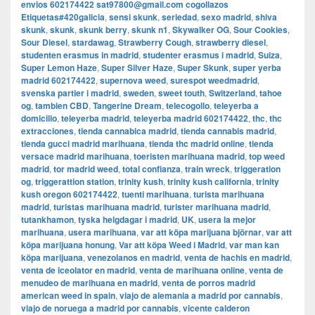
envios 602174422 sat97800@gmail.com cogollazos
Etiquetas#420galicia
,
sensi skunk
,
seriedad
,
sexo madrid
,
shiva
skunk
,
skunk
,
skunk berry
,
skunk n1
,
Skywalker OG
,
Sour Cookies
,
Sour Diesel
,
stardawag
,
Strawberry Cough
,
strawberry diesel
,
studenten erasmus in madrid
,
studenter erasmus i madrid
,
Suiza
,
Super Lemon Haze
,
Super Silver Haze
,
Super Skunk
,
super yerba
madrid 602174422
,
supernova weed
,
surespot weedmadrid
,
svenska partier i madrid
,
sweden
,
sweet touth
,
Switzerland
,
tahoe
og
,
tambien CBD
,
Tangerine Dream
,
telecogollo
,
teleyerba a
domicilio
,
teleyerba madrid
,
teleyerba madrid 602174422
,
thc
,
thc
extracciones
,
tienda cannabica madrid
,
tienda cannabis madrid
,
tienda gucci madrid marihuana
,
tienda thc madrid online
,
tienda
versace madrid marihuana
,
toeristen marihuana madrid
,
top weed
madrid
,
tor madrid weed
,
total confianza
,
train wreck
,
triggeration
og
,
triggerattion station
,
trinity kush
,
trinity kush california
,
trinity
kush oregon 602174422
,
tuenti marihuana
,
turista marihuana
madrid
,
turistas marihuana madrid
,
turister marihuana madrid
,
tutankhamon
,
tyska helgdagar i madrid
,
UK
,
usera la mejor
marihuana
,
usera marihuana
,
var att köpa marijuana björnar
,
var att
köpa marijuana honung
,
Var att köpa Weed i Madrid
,
var man kan
köpa marijuana
,
venezolanos en madrid
,
venta de hachis en madrid
,
venta de iceolator en madrid
,
venta de marihuana online
,
venta de
menudeo de marihuana en madrid
,
venta de porros madrid
american weed in spain
,
viajo de alemania a madrid por cannabis
,
viajo de noruega a madrid por cannabis
,
vicente calderon