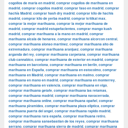
cogollos de maria en madrid
,
comprar cogollos de marihuana en
madrid
,
comprar cogollos madrid
,
comprar faso en madrid
,
comprar
hachís Madrid
,
comprar hash dry madrid
,
comprar kilo de hachis
madrid
,
comprar kilo de yerba madrid
,
comprar kritikal max
,
comprar la mejor marihuana
,
comprar la mejor marihuana de
madrid
,
comprar madrid estupefacientes
,
comprar mango kush
madrid
,
comprar marihuana a la mano en madrid
,
comprar
marihuana alcala de henares
,
comprar marihuana alcorcon central
,
comprar marihuana alonso martinez
,
comprar marihuana alto de
extremadura
,
comprar marihuana aranjuez
,
comprar marihuana
arganda del rey
,
comprar marihuana carpetana
,
comprar marihuana
club cannabico
,
comprar marihuana de exterior en madrid
,
comprar
marihuana en barcelona
,
comprar marihuana en berlin
,
comprar
marihuana en España
,
comprar marihuana en estocolmo
,
comprar
marihuana en Madrid
,
comprar marihuana en malmo
,
comprar
marihuana en mano en madrid
,
comprar marihuana en monterrey
,
comprar marihuana en valencia
,
comprar marihuana en vigo
,
comprar marihuana getafe
,
comprar marihuana las retamas
,
comprar marihuana madrid
,
comprar marihuana navacerrada
,
comprar marihuana online
,
comprar marihuana opañel
,
comprar
marihuana pìramides
,
comprar marihuana plaza eliptica
,
comprar
marihuana puerta del angel
,
comprar marihuana rapido madrid
,
comprar marihuana rara españa
,
comprar marihuana retiro
,
comprar marihuana sansebastian de los reyes
,
comprar marihuana
serrano
,
comprar marihuana sierra de madrid
,
comprar marihuana