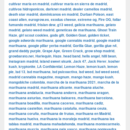
cultivar maria en madrid
,
cultivar maria en sierra de madrid
,
cultivos hidroponicos
,
darknet madrid
,
dealer camellos madrid
,
death star madrid
,
dominicanos en madrid
,
Durban Poison
,
east
coast alien
,
eurogrow.es
,
exodus cheese
,
extreme og
,
Fire OG
,
follar
fumando madrid
,
frisian dew
,
g13 weed
,
galicia marihuana
,
gelato
madrid
,
gelato weed madrid
,
geneticas de marihuana
,
Ghost Train
Haze
,
girl scout cookies
,
gods gift
,
Golden Goat
,
golden ticket
,
google adwords marihuana
,
google cannabis madrid
,
google madrid
marihuana
,
google pillar yerba madrid
,
Gorilla Glue
,
gorilla glue n4
,
grand daddy purple
,
Grape Ape
,
Green Crack
,
grow shop madrid
,
growbarato.net
,
Harlequin
,
Haze
,
head band
,
hells angel
,
hilli bean
,
instagram madrid
,
island sweet skunk
,
Jack 47
,
Jack Herer
,
kosher
kush
,
kryptonite
,
LA Confidential
,
Lemon Haze
,
lemon kush
,
lemon
pie
,
lsd 13
,
lsd marihuana
,
lsd psicoactiva
,
lsd weed
,
lsd weed seed
,
madrid cannabis magazine
,
magnum
,
mango haze
,
mango kush
,
mangobiche colombia
,
marcha de la marihuana 2021
,
marcha de la
marihuana madrid
,
marihuana alicante
,
marihuana aluche
,
marihuana andalucia
,
marihuana andorra
,
marihuana aragon
,
marihuana asturias
,
marihuana baleares
,
marihuana barcelona
,
marihuana boadilla
,
marihuana caceres
,
marihuana cadiz
,
marihuana castellon
,
marihuana cataluña
,
marihuana ceuta
,
marihuana coruña
,
marihuana de frutas
,
marihuana en Madrid
,
marihuana huelva
,
marihuana la moraleja madrid
,
marihuana las
tablas madrid
,
marihuana mahadahonda
,
marihuana montecarmelo
,
marihuana murcia
,
marihuana pais vasco
,
marihuana pontevedra
,