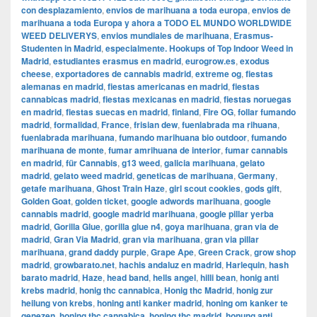
con desplazamiento
,
envios de marihuana a toda europa
,
envios de
marihuana a toda Europa y ahora a TODO EL MUNDO WORLDWIDE
WEED DELIVERYS
,
envios mundiales de marihuana
,
Erasmus-
Studenten in Madrid
,
especialmente. Hookups of Top Indoor Weed in
Madrid
,
estudiantes erasmus en madrid
,
eurogrow.es
,
exodus
cheese
,
exportadores de cannabis madrid
,
extreme og
,
fiestas
alemanas en madrid
,
fiestas americanas en madrid
,
fiestas
cannabicas madrid
,
fiestas mexicanas en madrid
,
fiestas noruegas
en madrid
,
fiestas suecas en madrid
,
finland
,
Fire OG
,
follar fumando
madrid
,
formalidad
,
France
,
frisian dew
,
fuenlabrada ma rihuana
,
fuenlabrada marihuana
,
fumando marihuana bio outdoor
,
fumando
marihuana de monte
,
fumar amrihuana de interior
,
fumar cannabis
en madrid
,
für Cannabis
,
g13 weed
,
galicia marihuana
,
gelato
madrid
,
gelato weed madrid
,
geneticas de marihuana
,
Germany
,
getafe marihuana
,
Ghost Train Haze
,
girl scout cookies
,
gods gift
,
Golden Goat
,
golden ticket
,
google adwords marihuana
,
google
cannabis madrid
,
google madrid marihuana
,
google pillar yerba
madrid
,
Gorilla Glue
,
gorilla glue n4
,
goya marihuana
,
gran via de
madrid
,
​​Gran Via Madrid
,
gran via marihuana
,
gran via pillar
marihuana
,
grand daddy purple
,
Grape Ape
,
Green Crack
,
grow shop
madrid
,
growbarato.net
,
hachis andaluz en madrid
,
Harlequin
,
hash
barato madrid
,
Haze
,
head band
,
hells angel
,
hilli bean
,
honig anti
krebs madrid
,
honig thc cannabica
,
Honig thc Madrid
,
honig zur
heilung von krebs
,
honing anti kanker madrid
,
honing om kanker te
genezen
,
honing thc cannabica
,
honing thc madrid
,
honung anti