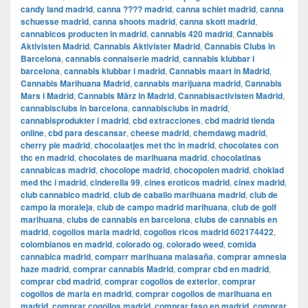
candy land madrid
,
canna ???? madrid
,
canna schiet madrid
,
canna
schuesse madrid
,
canna shoots madrid
,
canna skott madrid
,
cannabicos producten in madrid
,
cannabis 420 madrid
,
Cannabis
Aktivisten Madrid
,
Cannabis Aktivister Madrid
,
Cannabis Clubs in
Barcelona
,
cannabis connaiserie madrid
,
cannabis klubbar i
barcelona
,
cannabis klubbar i madrid
,
Cannabis maart in Madrid
,
Cannabis Marihuana Madrid
,
cannabis marijuana madrid
,
Cannabis
Mars i Madrid
,
Cannabis März in Madrid
,
Cannabisactivisten Madrid
,
cannabisclubs in barcelona
,
cannabisclubs in madrid
,
cannabisprodukter i madrid
,
cbd extracciones
,
cbd madrid tienda
online
,
cbd para descansar
,
cheese madrid
,
chemdawg madrid
,
cherry pie madrid
,
chocolaatjes met thc in madrid
,
chocolates con
thc en madrid
,
chocolates de marihuana madrid
,
chocolatinas
cannabicas madrid
,
chocolope madrid
,
chocopolen madrid
,
choklad
med thc i madrid
,
cinderella 99
,
cines eroticos madrid
,
cinex madrid
,
club cannabico madrid
,
club de caballo marihuana madrid
,
club de
campo la moraleja
,
club de campo madrid marihuana
,
club de golf
marihuana
,
clubs de cannabis en barcelona
,
clubs de cannabis en
madrid
,
cogollos maria madrid
,
cogollos ricos madrid 602174422
,
colombianos en madrid
,
colorado og
,
colorado weed
,
comida
cannabica madrid
,
comparr marihuana malasaña
,
comprar amnesia
haze madrid
,
comprar cannabis Madrid
,
comprar cbd en madrid
,
comprar cbd madrid
,
comprar cogollos de exterior
,
comprar
cogollos de maria en madrid
,
comprar cogollos de marihuana en
madrid
,
comprar cogollos madrid
,
comprar faso en madrid
,
comprar