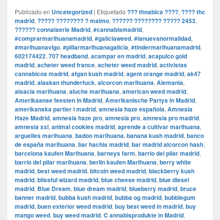
Publicado en
Uncategorized
|
Etiquetado
??? thnabica ????
,
???? thc
madrid
,
????? ???????? ? malmo
,
?????? ???????? ????? 2453
,
?????? connaiserie Madrid
,
#cannabismadrid
,
#comprarmarihuanamadrid
,
#galiciaweed
,
#lanuevanormalidad
,
#marihuanavigo
,
#pillarmarihuanagalicia
,
#tindermarihuanamadrid
,
602174422
,
707 headband
,
acampar en madrid
,
acapulco gold
madrid
,
acheter weed france
,
acheter weed madrid
,
activistas
cannabicos madrid
,
afgan kush madrid
,
agent orange madrid
,
ak47
madrid
,
alaskan thunderfuck
,
alcorcon marihuana
,
Alemania
,
alsacia marihuana
,
aluche marihuana
,
american weed madrid
,
Amerikaanse feesten in Madrid
,
Amerikanische Partys in Madrid
,
amerikanska partier i madrid
,
amnesia haze española
,
Amnesia
Haze Madrid
,
amnesia haze pro
,
amnesia pro
,
amnesia pro madrid
,
amnesia xxl
,
animal cookies madrid
,
aprende a cultivar marihuana
,
arguelles marihuana
,
badoo marihuana
,
banana kush madrid
,
banco
de españa marihuana
,
bar hachis madrid
,
bar madrid alcorcon hash
,
barcelona kaufen Marihuana
,
barneys farm
,
barrio del pilar madrid
,
barrio del pilar marihuana
,
berlin kaufen Marihuana
,
berry white
madrid
,
best weed madrid
,
bitcoin weed madrid
,
blackberry kush
madrid
,
blissful wizard madrid
,
blue cheese madrid
,
blue diesel
madrid
,
Blue Dream
,
blue dream madrid
,
blueberry madrid
,
bruce
banner madrid
,
bubba kush madrid
,
bubba og madrid
,
bubblegum
madrid
,
buen exterior weed madrid
,
buy best weed in madrid
,
buy
mango weed
,
buy weed madrid
,
C annabisprodukte in Madrid
,