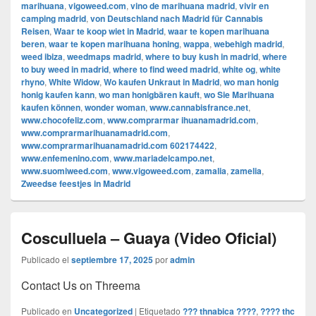
marihuana
,
vigoweed.com
,
vino de marihuana madrid
,
vivir en
camping madrid
,
von Deutschland nach Madrid für Cannabis
Reisen
,
Waar te koop wiet in Madrid
,
waar te kopen marihuana
beren
,
waar te kopen marihuana honing
,
wappa
,
webehigh madrid
,
weed ibiza
,
weedmaps madrid
,
where to buy kush in madrid
,
where
to buy weed in madrid
,
where to find weed madrid
,
white og
,
white
rhyno
,
White Widow
,
Wo kaufen Unkraut in Madrid
,
wo man honig
honig kaufen kann
,
wo man honigbären kauft
,
wo Sie Marihuana
kaufen können
,
wonder woman
,
www.cannabisfrance.net
,
www.chocofeliz.com
,
www.comprarmar ihuanamadrid.com
,
www.comprarmarihuanamadrid.com
,
www.comprarmarihuanamadrid.com 602174422
,
www.enfemenino.com
,
www.mariadelcampo.net
,
www.suomiweed.com
,
www.vigoweed.com
,
zamalia
,
zamelia
,
Zweedse feestjes in Madrid
Cosculluela – Guaya (Video Oficial)
Publicado el
septiembre 17, 2025
por
admin
Contact Us on Threema
Publicado en
Uncategorized
|
Etiquetado
??? thnabica ????
,
???? thc