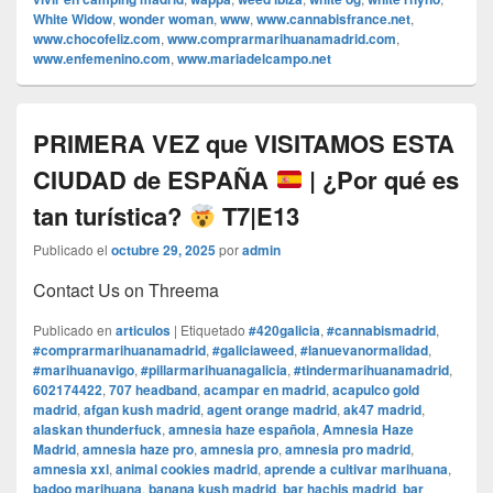
White Widow
,
wonder woman
,
www
,
www.cannabisfrance.net
,
www.chocofeliz.com
,
www.comprarmarihuanamadrid.com
,
www.enfemenino.com
,
www.mariadelcampo.net
PRIMERA VEZ que VISITAMOS ESTA
CIUDAD de ESPAÑA
| ¿Por qué es
tan turística?
T7|E13
Publicado el
octubre 29, 2025
por
admin
Contact Us on Threema
Publicado en
articulos
|
Etiquetado
#420galicia
,
#cannabismadrid
,
#comprarmarihuanamadrid
,
#galiciaweed
,
#lanuevanormalidad
,
#marihuanavigo
,
#pillarmarihuanagalicia
,
#tindermarihuanamadrid
,
602174422
,
707 headband
,
acampar en madrid
,
acapulco gold
madrid
,
afgan kush madrid
,
agent orange madrid
,
ak47 madrid
,
alaskan thunderfuck
,
amnesia haze española
,
Amnesia Haze
Madrid
,
amnesia haze pro
,
amnesia pro
,
amnesia pro madrid
,
amnesia xxl
,
animal cookies madrid
,
aprende a cultivar marihuana
,
badoo marihuana
,
banana kush madrid
,
bar hachis madrid
,
bar