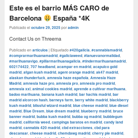
Este es el barrio MÁS CARO de
Barcelona
España *4K
Publicado el
octubre 29, 2025
por
admin
Contact Us on Threema
Publicado en
articulos
|
Etiquetado
#420galicia
,
#cannabismadrid
,
#comprarmarihuanamadrid
,
#galiciaweed
,
#lanuevanormalidad
,
#marihuanavigo
,
#pillarmarihuanagalicia
,
#tindermarihuanamadrid
,
602174422
,
707 headband
,
acampar en madrid
,
acapulco gold
madrid
,
afgan kush madrid
,
agent orange madrid
,
ak47 madrid
,
alaskan thunderfuck
,
amnesia haze española
,
Amnesia Haze
Madrid
,
amnesia haze pro
,
amnesia pro
,
amnesia pro madrid
,
amnesia xxl
,
animal cookies madrid
,
aprende a cultivar marihuana
,
badoo marihuana
,
banana kush madrid
,
bar hachis madrid
,
bar
madrid alcorcon hash
,
barneys farm
,
berry white madrid
,
blackberry
kush madrid
,
blissful wizard madrid
,
blue cheese madrid
,
blue diesel
madrid
,
Blue Dream
,
blue dream madrid
,
blueberry madrid
,
bruce
banner madrid
,
bubba kush madrid
,
bubba og madrid
,
bubblegum
madrid
,
california weed
,
campings baratos en madrid
,
candy land
madrid
,
cannabis 420 madrid
,
cbd extracciones
,
cbd para
descansar
,
cheese madrid
,
chemdawg madrid
,
cherry pie madrid
,