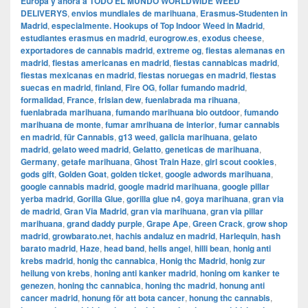
Europa y ahora a TODO EL MUNDO WORLDWIDE WEED
DELIVERYS
,
envios mundiales de marihuana
,
Erasmus-Studenten in
Madrid
,
especialmente. Hookups of Top Indoor Weed in Madrid
,
estudiantes erasmus en madrid
,
eurogrow.es
,
exodus cheese
,
exportadores de cannabis madrid
,
extreme og
,
fiestas alemanas en
madrid
,
fiestas americanas en madrid
,
fiestas cannabicas madrid
,
fiestas mexicanas en madrid
,
fiestas noruegas en madrid
,
fiestas
suecas en madrid
,
finland
,
Fire OG
,
follar fumando madrid
,
formalidad
,
France
,
frisian dew
,
fuenlabrada ma rihuana
,
fuenlabrada marihuana
,
fumando marihuana bio outdoor
,
fumando
marihuana de monte
,
fumar amrihuana de interior
,
fumar cannabis
en madrid
,
für Cannabis
,
g13 weed
,
galicia marihuana
,
gelato
madrid
,
gelato weed madrid
,
Gelatto
,
geneticas de marihuana
,
Germany
,
getafe marihuana
,
Ghost Train Haze
,
girl scout cookies
,
gods gift
,
Golden Goat
,
golden ticket
,
google adwords marihuana
,
google cannabis madrid
,
google madrid marihuana
,
google pillar
yerba madrid
,
Gorilla Glue
,
gorilla glue n4
,
goya marihuana
,
gran via
de madrid
,
​​Gran Via Madrid
,
gran via marihuana
,
gran via pillar
marihuana
,
grand daddy purple
,
Grape Ape
,
Green Crack
,
grow shop
madrid
,
growbarato.net
,
hachis andaluz en madrid
,
Harlequin
,
hash
barato madrid
,
Haze
,
head band
,
hells angel
,
hilli bean
,
honig anti
krebs madrid
,
honig thc cannabica
,
Honig thc Madrid
,
honig zur
heilung von krebs
,
honing anti kanker madrid
,
honing om kanker te
genezen
,
honing thc cannabica
,
honing thc madrid
,
honung anti
cancer madrid
,
honung för att bota cancer
,
honung thc cannabis
,