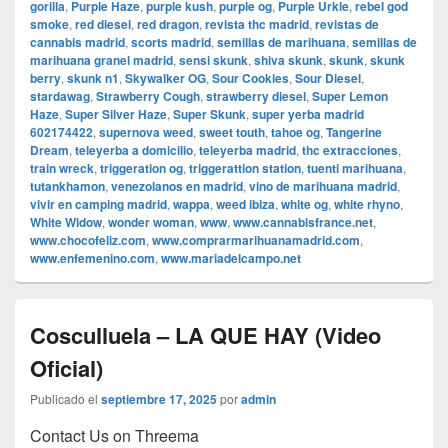
gorilla
,
Purple Haze
,
purple kush
,
purple og
,
Purple Urkle
,
rebel god
smoke
,
red diesel
,
red dragon
,
revista thc madrid
,
revistas de
cannabis madrid
,
scorts madrid
,
semillas de marihuana
,
semillas de
marihuana granel madrid
,
sensi skunk
,
shiva skunk
,
skunk
,
skunk
berry
,
skunk n1
,
Skywalker OG
,
Sour Cookies
,
Sour Diesel
,
stardawag
,
Strawberry Cough
,
strawberry diesel
,
Super Lemon
Haze
,
Super Silver Haze
,
Super Skunk
,
super yerba madrid
602174422
,
supernova weed
,
sweet touth
,
tahoe og
,
Tangerine
Dream
,
teleyerba a domicilio
,
teleyerba madrid
,
thc extracciones
,
train wreck
,
triggeration og
,
triggerattion station
,
tuenti marihuana
,
tutankhamon
,
venezolanos en madrid
,
vino de marihuana madrid
,
vivir en camping madrid
,
wappa
,
weed ibiza
,
white og
,
white rhyno
,
White Widow
,
wonder woman
,
www
,
www.cannabisfrance.net
,
www.chocofeliz.com
,
www.comprarmarihuanamadrid.com
,
www.enfemenino.com
,
www.mariadelcampo.net
Cosculluela – LA QUE HAY (Video
Oficial)
Publicado el
septiembre 17, 2025
por
admin
Contact Us on Threema