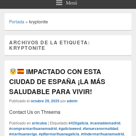
Menú
Portada
»
kryptonite
ARCHIVOS DE LA ETIQUETA:
KRYPTONITE
IMPACTADO CON ESTA
CIUDAD DE ESPAÑA ¡LA MÁS
SALUDABLE PARA VIVIR!
Publicado el
octubre 29, 2025
por
admin
Contact Us on Threema
Publicado en
articulos
|
Etiquetado
#420galicia
,
#cannabismadrid
,
#comprarmarihuanamadrid
,
#galiciaweed
,
#lanuevanormalidad
,
#marihuanavigo
,
#pillarmarihuanagalicia
,
#tindermarihuanamadrid
,