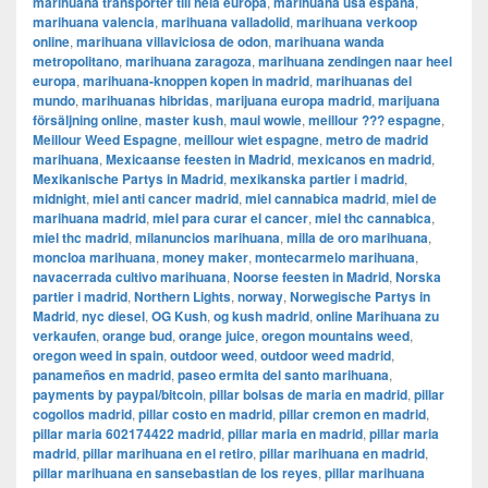
marihuana transporter till hela europa
,
marihuana usa españa
,
marihuana valencia
,
marihuana valladolid
,
marihuana verkoop
online
,
marihuana villaviciosa de odon
,
marihuana wanda
metropolitano
,
marihuana zaragoza
,
marihuana zendingen naar heel
europa
,
marihuana-knoppen kopen in madrid
,
marihuanas del
mundo
,
marihuanas hibridas
,
marijuana europa madrid
,
marijuana
försäljning online
,
master kush
,
maui wowie
,
meillour ??? espagne
,
Meillour Weed Espagne
,
meillour wiet espagne
,
metro de madrid
marihuana
,
Mexicaanse feesten in Madrid
,
mexicanos en madrid
,
Mexikanische Partys in Madrid
,
mexikanska partier i madrid
,
midnight
,
miel anti cancer madrid
,
miel cannabica madrid
,
miel de
marihuana madrid
,
miel para curar el cancer
,
miel thc cannabica
,
miel thc madrid
,
milanuncios marihuana
,
milla de oro marihuana
,
moncloa marihuana
,
money maker
,
montecarmelo marihuana
,
navacerrada cultivo marihuana
,
Noorse feesten in Madrid
,
Norska
partier i madrid
,
Northern Lights
,
norway
,
Norwegische Partys in
Madrid
,
nyc diesel
,
OG Kush
,
og kush madrid
,
online Marihuana zu
verkaufen
,
orange bud
,
orange juice
,
oregon mountains weed
,
oregon weed in spain
,
outdoor weed
,
outdoor weed madrid
,
panameños en madrid
,
paseo ermita del santo marihuana
,
payments by paypal/bitcoin
,
pillar bolsas de maria en madrid
,
pillar
cogollos madrid
,
pillar costo en madrid
,
pillar cremon en madrid
,
pillar maria 602174422 madrid
,
pillar maria en madrid
,
pillar maria
madrid
,
pillar marihuana en el retiro
,
pillar marihuana en madrid
,
pillar marihuana en sansebastian de los reyes
,
pillar marihuana