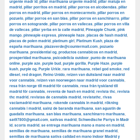
urgente madr id
,
pillar marihuana urgente madrid
,
pillar matuja en
madrid
,
pillar porritos en madrid
,
pillar porros en alcobendas
,
pillar
porros en madrid
,
pillar porros en montecarmelo
,
pillar porros en
pozuelo
,
pillar porros en san blas
,
pillar porros en sanchinarro
,
pillar
porros en sotogrande
,
pillar porros en vallecas
,
pillar porros en villa
de vallecas
,
pillar yerba en la calle madrid
,
Pineapple Chunk
,
pink
mango
,
pinneaple express
,
pinneaple haze
,
placas de hash madrid
,
placas de polen madrid
,
platinum girl
,
Platinum Kush
,
plaza de
españa marihuana
,
plazaverde@countermail.com
,
pozuelo
marihuana
,
presidential og
,
productos cannabicos en madrid
,
prosperidad marihuana
,
psicodelicia outdoor
,
punto de marihuana
online
,
purple aze
,
purple bud
,
purple gorilla
,
Purple Haze
,
purple
kush
,
purple og
,
Purple Urkle
,
rara marihuana
,
rebel god smoke
,
red
diesel
,
red dragon
,
Reino Unido
,
reizen van duitsland naar madrid
voor cannabis
,
reizen van noorwegen naar madrid voor cannabis
,
resa från norge till madrid för cannabis
,
resa från tyskland till
madrid för cannabis
,
reventa de hash en madrid
,
revista thc
,
revista
thc madrid
,
revistas de cannabis madrid
,
revistathc
,
rivas
vaciamadrid marihuana
,
rokende cannabis in madrid
,
rökning
cannabis i madrid
,
sainz de baranda marihuana
,
san agustin de
guadalix marihuana
,
san blas marihuana
,
sanchinarro marihuana
,
sat97800@gmail.com
,
sativas madrid
,
Schwedische Partys in Madr
id
,
scorts madrid
,
se entrega marihuana mano a mano en madrid
,
semillas de marihuana
,
semillas de marihuana granel madrid
,
semillas de marihuana sativa calidad en mano indoor Madrid y