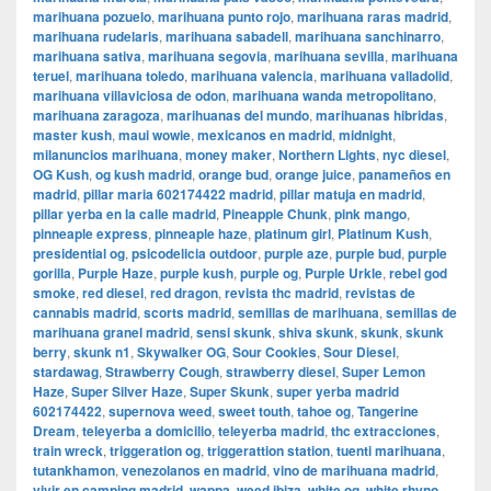
marihuana pozuelo
,
marihuana punto rojo
,
marihuana raras madrid
,
marihuana rudelaris
,
marihuana sabadell
,
marihuana sanchinarro
,
marihuana sativa
,
marihuana segovia
,
marihuana sevilla
,
marihuana
teruel
,
marihuana toledo
,
marihuana valencia
,
marihuana valladolid
,
marihuana villaviciosa de odon
,
marihuana wanda metropolitano
,
marihuana zaragoza
,
marihuanas del mundo
,
marihuanas hibridas
,
master kush
,
maui wowie
,
mexicanos en madrid
,
midnight
,
milanuncios marihuana
,
money maker
,
Northern Lights
,
nyc diesel
,
OG Kush
,
og kush madrid
,
orange bud
,
orange juice
,
panameños en
madrid
,
pillar maria 602174422 madrid
,
pillar matuja en madrid
,
pillar yerba en la calle madrid
,
Pineapple Chunk
,
pink mango
,
pinneaple express
,
pinneaple haze
,
platinum girl
,
Platinum Kush
,
presidential og
,
psicodelicia outdoor
,
purple aze
,
purple bud
,
purple
gorilla
,
Purple Haze
,
purple kush
,
purple og
,
Purple Urkle
,
rebel god
smoke
,
red diesel
,
red dragon
,
revista thc madrid
,
revistas de
cannabis madrid
,
scorts madrid
,
semillas de marihuana
,
semillas de
marihuana granel madrid
,
sensi skunk
,
shiva skunk
,
skunk
,
skunk
berry
,
skunk n1
,
Skywalker OG
,
Sour Cookies
,
Sour Diesel
,
stardawag
,
Strawberry Cough
,
strawberry diesel
,
Super Lemon
Haze
,
Super Silver Haze
,
Super Skunk
,
super yerba madrid
602174422
,
supernova weed
,
sweet touth
,
tahoe og
,
Tangerine
Dream
,
teleyerba a domicilio
,
teleyerba madrid
,
thc extracciones
,
train wreck
,
triggeration og
,
triggerattion station
,
tuenti marihuana
,
tutankhamon
,
venezolanos en madrid
,
vino de marihuana madrid
,
vivir en camping madrid
,
wappa
,
weed ibiza
,
white og
,
white rhyno
,