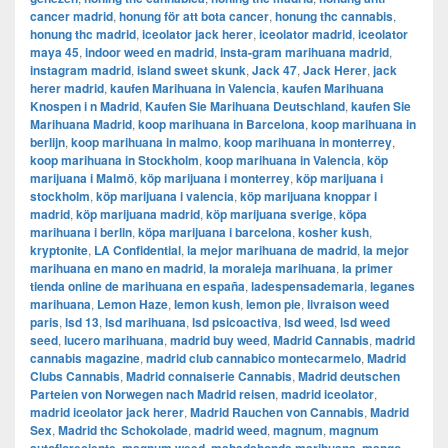
cancer madrid
,
honung för att bota cancer
,
honung thc cannabis
,
honung thc madrid
,
iceolator jack herer
,
iceolator madrid
,
iceolator
maya 45
,
indoor weed en madrid
,
insta-gram marihuana madrid
,
instagram madrid
,
island sweet skunk
,
Jack 47
,
Jack Herer
,
jack
herer madrid
,
kaufen Marihuana in Valencia
,
kaufen Marihuana
Knospen i n Madrid
,
Kaufen Sie Marihuana Deutschland
,
kaufen Sie
Marihuana Madrid
,
koop marihuana in Barcelona
,
koop marihuana in
berlijn
,
koop marihuana in malmo
,
koop marihuana in monterrey
,
koop marihuana in Stockholm
,
​​koop marihuana in Valencia
,
köp
marijuana i Malmö
,
köp marijuana i monterrey
,
köp marijuana i
stockholm
,
​​köp marijuana i valencia
,
köp marijuana knoppar i
madrid
,
köp marijuana madrid
,
köp marijuana sverige
,
köpa
marihuana i berlin
,
köpa marijuana i barcelona
,
kosher kush
,
kryptonite
,
LA Confidential
,
la mejor marihuana de madrid
,
la mejor
marihuana en mano en madrid
,
la moraleja marihuana
,
la primer
tienda online de marihuana en españa
,
ladespensademaria
,
leganes
marihuana
,
Lemon Haze
,
lemon kush
,
lemon pie
,
livraison weed
paris
,
lsd 13
,
lsd marihuana
,
lsd psicoactiva
,
lsd weed
,
lsd weed
seed
,
lucero marihuana
,
madrid buy weed
,
Madrid Cannabis
,
madrid
cannabis magazine
,
madrid club cannabico montecarmelo
,
Madrid
Clubs Cannabis
,
Madrid connaiserie Cannabis
,
Madrid deutschen
Parteien von Norwegen nach Madrid reisen
,
madrid iceolator
,
madrid iceolator jack herer
,
Madrid Rauchen von Cannabis
,
Madrid
Sex
,
Madrid thc Schokolade
,
madrid weed
,
magnum
,
magnum
,
,
,