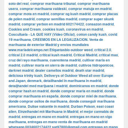
soto del real
,
comprar marihuana tribunal
,
comprar marihuana
usera
,
comprar marihuana valdeski
,
comprar matuja en madrid
,
comprar mota en madrid
,
comprar og kush madrid
,
comprar placas
de polen madrid
,
comprar semillas madrid
,
comprar super skunk
madrid
,
comprar yerbon en madrid 602174422
,
consazon madrid
,
Cookies and Cream
,
cookies kush
,
coronavirus en madrid
,
Cosculluela - LA QUE HAY (Video Oficial)
,
cotton candy kush
,
covid
19 marihuana
,
CREEMOS EN LA LEGALIZACION. Venta de
marihuana de exterior Madrid y envios mundiales
www.mariadelcampo.net Etiquetasbio outdoor weed
,
critical 2.0
,
critical 2.0 madrid
,
critical kush madrid
,
Critical Madrid
,
critical max
,
cruz del rayo marihuana
,
cuarentena madrid
,
cultivar maria en
madrid
,
cultivar maria en sierra de madrid
,
cultivos hidroponicos
,
darknet madrid
,
dealer camellos madrid
,
death star madrid
,
deliciosa trinity kush
,
Deliverys of Outdoor Weed all over Europe
and Japan
,
denmark
,
detailhandel in marihuana in madrid
,
detaljhandel med marijuana i madrid
,
dominicanos en madrid
,
donde
comprar hash en madrid
,
donde comprar maria en madrid
,
donde
comprar marihuana en españa
,
donde comprar miel de marihuana
,
donde comprar ositos de marihuana
,
donde conseguir marihuana
americana
,
Duitse vakantie in madrid
,
Durban Poison
,
east coast
alien
,
Einzelhandel mit Marihuana in Madrid
,
el mejor cannabis de
madrid
,
entregas en mano en madrid
,
entregas en mano en vigo
marihuana
,
entregas en mano venta de marihuana en madrid
whatsapp 0034602174422 sat97800@gmail.com entregas en mano