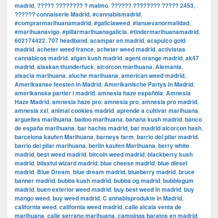
madrid
,
????? ???????? ? malmo
,
?????? ???????? ????? 2453
,
?????? connaiserie Madrid
,
#cannabismadrid
,
#comprarmarihuanamadrid
,
#galiciaweed
,
#lanuevanormalidad
,
#marihuanavigo
,
#pillarmarihuanagalicia
,
#tindermarihuanamadrid
,
602174422
,
707 headband
,
acampar en madrid
,
acapulco gold
madrid
,
acheter weed france
,
acheter weed madrid
,
activistas
cannabicos madrid
,
afgan kush madrid
,
agent orange madrid
,
ak47
madrid
,
alaskan thunderfuck
,
alcorcon marihuana
,
Alemania
,
alsacia marihuana
,
aluche marihuana
,
american weed madrid
,
Amerikaanse feesten in Madrid
,
Amerikanische Partys in Madrid
,
amerikanska partier i madrid
,
amnesia haze española
,
Amnesia
Haze Madrid
,
amnesia haze pro
,
amnesia pro
,
amnesia pro madrid
,
amnesia xxl
,
animal cookies madrid
,
aprende a cultivar marihuana
,
arguelles marihuana
,
badoo marihuana
,
banana kush madrid
,
banco
de españa marihuana
,
bar hachis madrid
,
bar madrid alcorcon hash
,
barcelona kaufen Marihuana
,
barneys farm
,
barrio del pilar madrid
,
barrio del pilar marihuana
,
berlin kaufen Marihuana
,
berry white
madrid
,
best weed madrid
,
bitcoin weed madrid
,
blackberry kush
madrid
,
blissful wizard madrid
,
blue cheese madrid
,
blue diesel
madrid
,
Blue Dream
,
blue dream madrid
,
blueberry madrid
,
bruce
banner madrid
,
bubba kush madrid
,
bubba og madrid
,
bubblegum
madrid
,
buen exterior weed madrid
,
buy best weed in madrid
,
buy
mango weed
,
buy weed madrid
,
C annabisprodukte in Madrid
,
california weed
,
california weed madrid
,
calle alcala venta de
marihuana
,
calle serrano marihuana
,
campings baratos en madrid
,