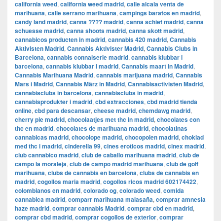
california weed
,
california weed madrid
,
calle alcala venta de
marihuana
,
calle serrano marihuana
,
campings baratos en madrid
,
candy land madrid
,
canna ???? madrid
,
canna schiet madrid
,
canna
schuesse madrid
,
canna shoots madrid
,
canna skott madrid
,
cannabicos producten in madrid
,
cannabis 420 madrid
,
Cannabis
Aktivisten Madrid
,
Cannabis Aktivister Madrid
,
Cannabis Clubs in
Barcelona
,
cannabis connaiserie madrid
,
cannabis klubbar i
barcelona
,
cannabis klubbar i madrid
,
Cannabis maart in Madrid
,
Cannabis Marihuana Madrid
,
cannabis marijuana madrid
,
Cannabis
Mars i Madrid
,
Cannabis März in Madrid
,
Cannabisactivisten Madrid
,
cannabisclubs in barcelona
,
cannabisclubs in madrid
,
cannabisprodukter i madrid
,
cbd extracciones
,
cbd madrid tienda
online
,
cbd para descansar
,
cheese madrid
,
chemdawg madrid
,
cherry pie madrid
,
chocolaatjes met thc in madrid
,
chocolates con
thc en madrid
,
chocolates de marihuana madrid
,
chocolatinas
cannabicas madrid
,
chocolope madrid
,
chocopolen madrid
,
choklad
med thc i madrid
,
cinderella 99
,
cines eroticos madrid
,
cinex madrid
,
club cannabico madrid
,
club de caballo marihuana madrid
,
club de
campo la moraleja
,
club de campo madrid marihuana
,
club de golf
marihuana
,
clubs de cannabis en barcelona
,
clubs de cannabis en
madrid
,
cogollos maria madrid
,
cogollos ricos madrid 602174422
,
colombianos en madrid
,
colorado og
,
colorado weed
,
comida
cannabica madrid
,
comparr marihuana malasaña
,
comprar amnesia
haze madrid
,
comprar cannabis Madrid
,
comprar cbd en madrid
,
comprar cbd madrid
,
comprar cogollos de exterior
,
comprar