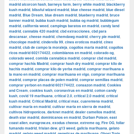
madrid alcorcon hash
,
barneys farm
,
berry white madrid
,
blackberry
kush madrid
,
blissful wizard madrid
,
blue cheese madrid
,
blue diesel
madrid
,
Blue Dream
,
blue dream madrid
,
blueberry madrid
,
bruce
banner madrid
,
bubba kush madrid
,
bubba og madrid
,
bubblegum
madrid
,
california weed
,
campings baratos en madrid
,
candy land
madrid
,
cannabis 420 madrid
,
cbd extracciones
,
cbd para
descansar
,
cheese madrid
,
chemdawg madrid
,
cherry pie madrid
,
chocolope madrid
,
cinderella 99
,
cines eroticos madrid
,
cinex
madrid
,
club de campo la moraleja
,
cogollos maria madrid
,
cogollos
ricos madrid 602174422
,
colombianos en madrid
,
colorado og
,
colorado weed
,
comida cannabica madrid
,
comprar cbd madrid
,
comprar hachís Madrid
,
comprar hash dry madrid
,
comprar kilo de
hachis madrid
,
comprar kilo de yerba madrid
,
comprar marihuana a
la mano en madrid
,
comprar marihuana en vigo
,
comprar marihuana
madrid
,
comprar placas de polen madrid
,
comprar semillas madrid
,
comprar yerbon en madrid 602174422
,
consazon madrid
,
Cookies
and Cream
,
cookies kush
,
coronavirus en madrid
,
cotton candy
kush
,
covid 19 marihuana
,
critical 2.0
,
critical 2.0 madrid
,
critical
kush madrid
,
Critical Madrid
,
critical max
,
cuarentena madrid
,
cultivar maria en madrid
,
cultivar maria en sierra de madrid
,
cultivos hidroponicos
,
darknet madrid
,
dealer camellos madrid
,
death star madrid
,
dominicanos en madrid
,
Durban Poison
,
east
coast alien
,
eurogrow.es
,
exodus cheese
,
extreme og
,
Fire OG
,
follar
fumando madrid
,
frisian dew
,
g13 weed
,
galicia marihuana
,
gelato
madrid
,
gelato weed madrid
,
geneticas de marihuana
,
Ghost Train