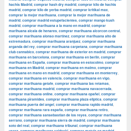
hachís Madrid
,
comprar hash dry madrid
,
comprar kilo de hachis
madrid
,
comprar kilo de yerba madrid
,
comprar kritikal max
,
comprar la mejor marihuana
,
comprar la mejor marihuana de
madrid
,
comprar madrid estupefacientes
,
comprar mango kush
madrid
,
comprar marihuana a la mano en madrid
,
comprar
marihuana alcala de henares
,
comprar marihuana alcorcon central
,
comprar marihuana alonso martinez
,
comprar marihuana alto de
extremadura
,
comprar marihuana aranjuez
,
comprar marihuana
arganda del rey
,
comprar marihuana carpetana
,
comprar marihuana
club cannabico
,
comprar marihuana de exterior en madrid
,
comprar
marihuana en barcelona
,
comprar marihuana en berlin
,
comprar
marihuana en España
,
comprar marihuana en estocolmo
,
comprar
marihuana en Madrid
,
comprar marihuana en malmo
,
comprar
marihuana en mano en madrid
,
comprar marihuana en monterrey
,
comprar marihuana en valencia
,
comprar marihuana en vigo
,
comprar marihuana getafe
,
comprar marihuana las retamas
,
comprar marihuana madrid
,
comprar marihuana navacerrada
,
comprar marihuana online
,
comprar marihuana opañel
,
comprar
marihuana pìramides
,
comprar marihuana plaza eliptica
,
comprar
marihuana puerta del angel
,
comprar marihuana rapido madrid
,
comprar marihuana rara españa
,
comprar marihuana retiro
,
comprar marihuana sansebastian de los reyes
,
comprar marihuana
serrano
,
comprar marihuana sierra de madrid
,
comprar marihuana
soto del real
,
comprar marihuana tribunal
,
comprar marihuana
usera
,
comprar marihuana valdeski
,
comprar matuja en madrid
,