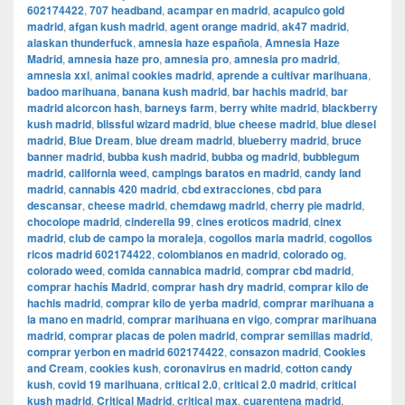
602174422
,
707 headband
,
acampar en madrid
,
acapulco gold
madrid
,
afgan kush madrid
,
agent orange madrid
,
ak47 madrid
,
alaskan thunderfuck
,
amnesia haze española
,
Amnesia Haze
Madrid
,
amnesia haze pro
,
amnesia pro
,
amnesia pro madrid
,
amnesia xxl
,
animal cookies madrid
,
aprende a cultivar marihuana
,
badoo marihuana
,
banana kush madrid
,
bar hachis madrid
,
bar
madrid alcorcon hash
,
barneys farm
,
berry white madrid
,
blackberry
kush madrid
,
blissful wizard madrid
,
blue cheese madrid
,
blue diesel
madrid
,
Blue Dream
,
blue dream madrid
,
blueberry madrid
,
bruce
banner madrid
,
bubba kush madrid
,
bubba og madrid
,
bubblegum
madrid
,
california weed
,
campings baratos en madrid
,
candy land
madrid
,
cannabis 420 madrid
,
cbd extracciones
,
cbd para
descansar
,
cheese madrid
,
chemdawg madrid
,
cherry pie madrid
,
chocolope madrid
,
cinderella 99
,
cines eroticos madrid
,
cinex
madrid
,
club de campo la moraleja
,
cogollos maria madrid
,
cogollos
ricos madrid 602174422
,
colombianos en madrid
,
colorado og
,
colorado weed
,
comida cannabica madrid
,
comprar cbd madrid
,
comprar hachís Madrid
,
comprar hash dry madrid
,
comprar kilo de
hachis madrid
,
comprar kilo de yerba madrid
,
comprar marihuana a
la mano en madrid
,
comprar marihuana en vigo
,
comprar marihuana
madrid
,
comprar placas de polen madrid
,
comprar semillas madrid
,
comprar yerbon en madrid 602174422
,
consazon madrid
,
Cookies
and Cream
,
cookies kush
,
coronavirus en madrid
,
cotton candy
kush
,
covid 19 marihuana
,
critical 2.0
,
critical 2.0 madrid
,
critical
kush madrid
,
Critical Madrid
,
critical max
,
cuarentena madrid
,