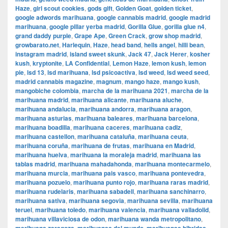
Haze
,
girl scout cookies
,
gods gift
,
Golden Goat
,
golden ticket
,
google adwords marihuana
,
google cannabis madrid
,
google madrid
marihuana
,
google pillar yerba madrid
,
Gorilla Glue
,
gorilla glue n4
,
grand daddy purple
,
Grape Ape
,
Green Crack
,
grow shop madrid
,
growbarato.net
,
Harlequin
,
Haze
,
head band
,
hells angel
,
hilli bean
,
instagram madrid
,
island sweet skunk
,
Jack 47
,
Jack Herer
,
kosher
kush
,
kryptonite
,
LA Confidential
,
Lemon Haze
,
lemon kush
,
lemon
pie
,
lsd 13
,
lsd marihuana
,
lsd psicoactiva
,
lsd weed
,
lsd weed seed
,
madrid cannabis magazine
,
magnum
,
mango haze
,
mango kush
,
mangobiche colombia
,
marcha de la marihuana 2021
,
marcha de la
marihuana madrid
,
marihuana alicante
,
marihuana aluche
,
marihuana andalucia
,
marihuana andorra
,
marihuana aragon
,
marihuana asturias
,
marihuana baleares
,
marihuana barcelona
,
marihuana boadilla
,
marihuana caceres
,
marihuana cadiz
,
marihuana castellon
,
marihuana cataluña
,
marihuana ceuta
,
marihuana coruña
,
marihuana de frutas
,
marihuana en Madrid
,
marihuana huelva
,
marihuana la moraleja madrid
,
marihuana las
tablas madrid
,
marihuana mahadahonda
,
marihuana montecarmelo
,
marihuana murcia
,
marihuana pais vasco
,
marihuana pontevedra
,
marihuana pozuelo
,
marihuana punto rojo
,
marihuana raras madrid
,
marihuana rudelaris
,
marihuana sabadell
,
marihuana sanchinarro
,
marihuana sativa
,
marihuana segovia
,
marihuana sevilla
,
marihuana
teruel
,
marihuana toledo
,
marihuana valencia
,
marihuana valladolid
,
marihuana villaviciosa de odon
,
marihuana wanda metropolitano
,
,
,
,