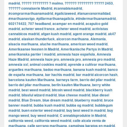
madrid
,
????? ???????? ? malmo
,
?????? ???????? ????? 2453
,
?????? connaiserie Madrid
,
#cannabismadrid
,
#comprarmarihuanamadrid
,
#galiciaweed
,
#lanuevanormalidad
,
#marihuanavigo
,
#pillarmarihuanagalicia
,
#tindermarihuanamadrid
,
602174422
,
707 headband
,
acampar en madrid
,
acapulco gold
madrid
,
acheter weed france
,
acheter weed madrid
,
activistas
cannabicos madrid
,
afgan kush madrid
,
agent orange madrid
,
ak47
madrid
,
alaskan thunderfuck
,
alcorcon marihuana
,
Alemania
,
alsacia marihuana
,
aluche marihuana
,
american weed madrid
,
Amerikaanse feesten in Madrid
,
Amerikanische Partys in Madrid
,
amerikanska partier i madrid
,
amnesia haze española
,
Amnesia
Haze Madrid
,
amnesia haze pro
,
amnesia pro
,
amnesia pro madrid
,
amnesia xxl
,
animal cookies madrid
,
aprende a cultivar marihuana
,
arguelles marihuana
,
badoo marihuana
,
banana kush madrid
,
banco
de españa marihuana
,
bar hachis madrid
,
bar madrid alcorcon hash
,
barcelona kaufen Marihuana
,
barneys farm
,
barrio del pilar madrid
,
barrio del pilar marihuana
,
berlin kaufen Marihuana
,
berry white
madrid
,
best weed madrid
,
bitcoin weed madrid
,
blackberry kush
madrid
,
blissful wizard madrid
,
blue cheese madrid
,
blue diesel
madrid
,
Blue Dream
,
blue dream madrid
,
blueberry madrid
,
bruce
banner madrid
,
bubba kush madrid
,
bubba og madrid
,
bubblegum
madrid
,
buen exterior weed madrid
,
buy best weed in madrid
,
buy
mango weed
,
buy weed madrid
,
C annabisprodukte in Madrid
,
california weed
,
california weed madrid
,
calle alcala venta de
marihuana
,
calle serrano marihuana
,
campings baratos en madrid
,