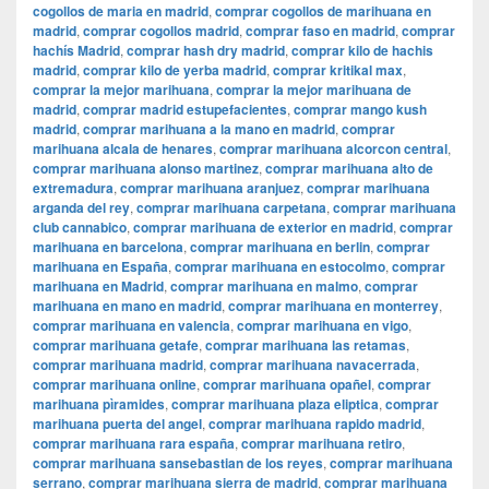
cogollos de maria en madrid
,
comprar cogollos de marihuana en
madrid
,
comprar cogollos madrid
,
comprar faso en madrid
,
comprar
hachís Madrid
,
comprar hash dry madrid
,
comprar kilo de hachis
madrid
,
comprar kilo de yerba madrid
,
comprar kritikal max
,
comprar la mejor marihuana
,
comprar la mejor marihuana de
madrid
,
comprar madrid estupefacientes
,
comprar mango kush
madrid
,
comprar marihuana a la mano en madrid
,
comprar
marihuana alcala de henares
,
comprar marihuana alcorcon central
,
comprar marihuana alonso martinez
,
comprar marihuana alto de
extremadura
,
comprar marihuana aranjuez
,
comprar marihuana
arganda del rey
,
comprar marihuana carpetana
,
comprar marihuana
club cannabico
,
comprar marihuana de exterior en madrid
,
comprar
marihuana en barcelona
,
comprar marihuana en berlin
,
comprar
marihuana en España
,
comprar marihuana en estocolmo
,
comprar
marihuana en Madrid
,
comprar marihuana en malmo
,
comprar
marihuana en mano en madrid
,
comprar marihuana en monterrey
,
comprar marihuana en valencia
,
comprar marihuana en vigo
,
comprar marihuana getafe
,
comprar marihuana las retamas
,
comprar marihuana madrid
,
comprar marihuana navacerrada
,
comprar marihuana online
,
comprar marihuana opañel
,
comprar
marihuana pìramides
,
comprar marihuana plaza eliptica
,
comprar
marihuana puerta del angel
,
comprar marihuana rapido madrid
,
comprar marihuana rara españa
,
comprar marihuana retiro
,
comprar marihuana sansebastian de los reyes
,
comprar marihuana
serrano
,
comprar marihuana sierra de madrid
,
comprar marihuana