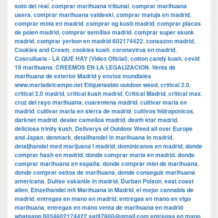
soto del real
,
comprar marihuana tribunal
,
comprar marihuana
usera
,
comprar marihuana valdeski
,
comprar matuja en madrid
,
comprar mota en madrid
,
comprar og kush madrid
,
comprar placas
de polen madrid
,
comprar semillas madrid
,
comprar super skunk
madrid
,
comprar yerbon en madrid 602174422
,
consazon madrid
,
Cookies and Cream
,
cookies kush
,
coronavirus en madrid
,
Cosculluela - LA QUE HAY (Video Oficial)
,
cotton candy kush
,
covid
19 marihuana
,
CREEMOS EN LA LEGALIZACION. Venta de
marihuana de exterior Madrid y envios mundiales
www.mariadelcampo.net Etiquetasbio outdoor weed
,
critical 2.0
,
critical 2.0 madrid
,
critical kush madrid
,
Critical Madrid
,
critical max
,
cruz del rayo marihuana
,
cuarentena madrid
,
cultivar maria en
madrid
,
cultivar maria en sierra de madrid
,
cultivos hidroponicos
,
darknet madrid
,
dealer camellos madrid
,
death star madrid
,
deliciosa trinity kush
,
Deliverys of Outdoor Weed all over Europe
and Japan
,
denmark
,
detailhandel in marihuana in madrid
,
detaljhandel med marijuana i madrid
,
dominicanos en madrid
,
donde
comprar hash en madrid
,
donde comprar maria en madrid
,
donde
comprar marihuana en españa
,
donde comprar miel de marihuana
,
donde comprar ositos de marihuana
,
donde conseguir marihuana
americana
,
Duitse vakantie in madrid
,
Durban Poison
,
east coast
alien
,
Einzelhandel mit Marihuana in Madrid
,
el mejor cannabis de
madrid
,
entregas en mano en madrid
,
entregas en mano en vigo
marihuana
,
entregas en mano venta de marihuana en madrid
whatsapp 0034602174422 sat97800@gmail.com entregas en mano