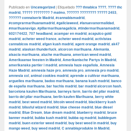
Publicado en
Uncategorized
|
Etiquetado
??? thnabica ????
,
???? thc
madrid
,
????? ???????? ? malmo
,
?????? ???????? ????? 2453
,
?????? connaiserie Madrid
,
#cannabismadrid
,
#comprarmarihuanamadrid
,
#galiciaweed
,
#lanuevanormalidad
,
#marihuanavigo
,
#pillarmarihuanagalicia
,
#tindermarihuanamadrid
,
602174422
,
707 headband
,
acampar en madrid
,
acapulco gold
madrid
,
acheter weed france
,
acheter weed madrid
,
activistas
cannabicos madrid
,
afgan kush madrid
,
agent orange madrid
,
ak47
madrid
,
alaskan thunderfuck
,
alcorcon marihuana
,
Alemania
,
alsacia marihuana
,
aluche marihuana
,
american weed madrid
,
Amerikaanse feesten in Madrid
,
Amerikanische Partys in Madrid
,
amerikanska partier i madrid
,
amnesia haze española
,
Amnesia
Haze Madrid
,
amnesia haze pro
,
amnesia pro
,
amnesia pro madrid
,
amnesia xxl
,
animal cookies madrid
,
aprende a cultivar marihuana
,
arguelles marihuana
,
badoo marihuana
,
banana kush madrid
,
banco
de españa marihuana
,
bar hachis madrid
,
bar madrid alcorcon hash
,
barcelona kaufen Marihuana
,
barneys farm
,
barrio del pilar madrid
,
barrio del pilar marihuana
,
berlin kaufen Marihuana
,
berry white
madrid
,
best weed madrid
,
bitcoin weed madrid
,
blackberry kush
madrid
,
blissful wizard madrid
,
blue cheese madrid
,
blue diesel
madrid
,
Blue Dream
,
blue dream madrid
,
blueberry madrid
,
bruce
banner madrid
,
bubba kush madrid
,
bubba og madrid
,
bubblegum
madrid
,
buen exterior weed madrid
,
buy best weed in madrid
,
buy
mango weed
,
buy weed madrid
,
C annabisprodukte in Madrid
,