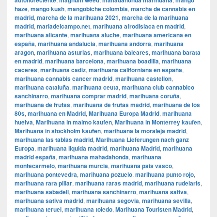
autofloreciente
magnum weed
mahadahonda marihuana
mango
haze
,
mango kush
,
mangobiche colombia
,
marcha de cannabis en
madrid
,
marcha de la marihuana 2021
,
marcha de la marihuana
madrid
,
mariadelcampo.net
,
marihuana afrodisiaca en madrid
,
marihuana alicante
,
marihuana aluche
,
marihuana americana en
españa
,
marihuana andalucia
,
marihuana andorra
,
marihuana
aragon
,
marihuana asturias
,
marihuana baleares
,
marihuana barata
en madrid
,
marihuana barcelona
,
marihuana boadilla
,
marihuana
caceres
,
marihuana cadiz
,
marihuana californiana en españa
,
marihuana cannabis cancer madrid
,
marihuana castellon
,
marihuana cataluña
,
marihuana ceuta
,
marihuana club cannabico
sanchinarro
,
marihuana comprar madrid
,
marihuana coruña
,
marihuana de frutas
,
marihuana de frutas madrid
,
marihuana de los
80s
,
marihuana en Madrid
,
Marihuana Europa Madrid
,
marihuana
huelva
,
Marihuana in malmo kaufen
,
Marihuana in Monterrey kaufen
,
Marihuana in stockholm kaufen
,
marihuana la moraleja madrid
,
marihuana las tablas madrid
,
Marihuana Lieferungen nach ganz
Europa
,
marihuana liquida madrid
,
marihuana Madrid
,
marihuana
madrid españa
,
marihuana mahadahonda
,
marihuana
montecarmelo
,
marihuana murcia
,
marihuana pais vasco
,
marihuana pontevedra
,
marihuana pozuelo
,
marihuana punto rojo
,
marihuana rara pillar
,
marihuana raras madrid
,
marihuana rudelaris
,
marihuana sabadell
,
marihuana sanchinarro
,
marihuana sativa
,
marihuana sativa madrid
,
marihuana segovia
,
marihuana sevilla
,
marihuana teruel
,
marihuana toledo
,
Marihuana Touristen Madrid
,