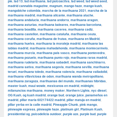
pie
,
lsd 13
,
lsd marihuana
,
lsd psicoactiva
,
lsd weed
,
lsd weed seed
,
madrid cannabis magazine
,
magnum
,
mango haze
,
mango kush
,
mangobiche colombia
,
marcha de la marihuana 2021
,
marcha de la
marihuana madrid
,
marihuana alicante
,
marihuana aluche
,
marihuana andalucia
,
marihuana andorra
,
marihuana aragon
,
marihuana asturias
,
marihuana baleares
,
marihuana barcelona
,
marihuana boadilla
,
marihuana caceres
,
marihuana cadiz
,
marihuana castellon
,
marihuana cataluña
,
marihuana ceuta
,
marihuana coruña
,
marihuana de frutas
,
marihuana en Madrid
,
marihuana huelva
,
marihuana la moraleja madrid
,
marihuana las
tablas madrid
,
marihuana mahadahonda
,
marihuana montecarmelo
,
marihuana murcia
,
marihuana pais vasco
,
marihuana pontevedra
,
marihuana pozuelo
,
marihuana punto rojo
,
marihuana raras madrid
,
marihuana rudelaris
,
marihuana sabadell
,
marihuana sanchinarro
,
marihuana sativa
,
marihuana segovia
,
marihuana sevilla
,
marihuana
teruel
,
marihuana toledo
,
marihuana valencia
,
marihuana valladolid
,
marihuana villaviciosa de odon
,
marihuana wanda metropolitano
,
marihuana zaragoza
,
marihuanas del mundo
,
marihuanas hibridas
,
master kush
,
maui wowie
,
mexicanos en madrid
,
midnight
,
milanuncios marihuana
,
money maker
,
Northern Lights
,
nyc diesel
,
OG Kush
,
og kush madrid
,
orange bud
,
orange juice
,
panameños en
madrid
,
pillar maria 602174422 madrid
,
pillar matuja en madrid
,
pillar yerba en la calle madrid
,
Pineapple Chunk
,
pink mango
,
pinneaple express
,
pinneaple haze
,
platinum girl
,
Platinum Kush
,
presidential og
,
psicodelicia outdoor
,
purple aze
,
purple bud
,
purple