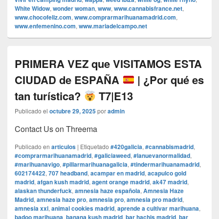
White Widow
,
wonder woman
,
www
,
www.cannabisfrance.net
,
www.chocofeliz.com
,
www.comprarmarihuanamadrid.com
,
www.enfemenino.com
,
www.mariadelcampo.net
PRIMERA VEZ que VISITAMOS ESTA
CIUDAD de ESPAÑA
| ¿Por qué es
tan turística?
T7|E13
Publicado el
octubre 29, 2025
por
admin
Contact Us on Threema
Publicado en
articulos
|
Etiquetado
#420galicia
,
#cannabismadrid
,
#comprarmarihuanamadrid
,
#galiciaweed
,
#lanuevanormalidad
,
#marihuanavigo
,
#pillarmarihuanagalicia
,
#tindermarihuanamadrid
,
602174422
,
707 headband
,
acampar en madrid
,
acapulco gold
madrid
,
afgan kush madrid
,
agent orange madrid
,
ak47 madrid
,
alaskan thunderfuck
,
amnesia haze española
,
Amnesia Haze
Madrid
,
amnesia haze pro
,
amnesia pro
,
amnesia pro madrid
,
amnesia xxl
,
animal cookies madrid
,
aprende a cultivar marihuana
,
badoo marihuana
,
banana kush madrid
,
bar hachis madrid
,
bar