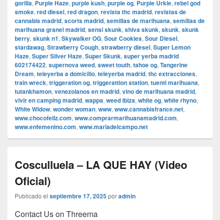
gorilla
,
Purple Haze
,
purple kush
,
purple og
,
Purple Urkle
,
rebel god
smoke
,
red diesel
,
red dragon
,
revista thc madrid
,
revistas de
cannabis madrid
,
scorts madrid
,
semillas de marihuana
,
semillas de
marihuana granel madrid
,
sensi skunk
,
shiva skunk
,
skunk
,
skunk
berry
,
skunk n1
,
Skywalker OG
,
Sour Cookies
,
Sour Diesel
,
stardawag
,
Strawberry Cough
,
strawberry diesel
,
Super Lemon
Haze
,
Super Silver Haze
,
Super Skunk
,
super yerba madrid
602174422
,
supernova weed
,
sweet touth
,
tahoe og
,
Tangerine
Dream
,
teleyerba a domicilio
,
teleyerba madrid
,
thc extracciones
,
train wreck
,
triggeration og
,
triggerattion station
,
tuenti marihuana
,
tutankhamon
,
venezolanos en madrid
,
vino de marihuana madrid
,
vivir en camping madrid
,
wappa
,
weed ibiza
,
white og
,
white rhyno
,
White Widow
,
wonder woman
,
www
,
www.cannabisfrance.net
,
www.chocofeliz.com
,
www.comprarmarihuanamadrid.com
,
www.enfemenino.com
,
www.mariadelcampo.net
Cosculluela – LA QUE HAY (Video
Oficial)
Publicado el
septiembre 17, 2025
por
admin
Contact Us on Threema