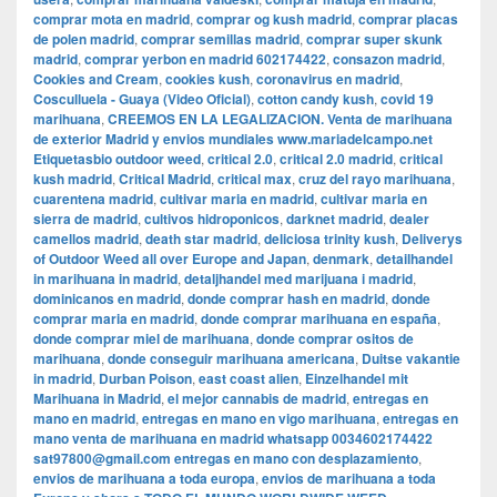
comprar mota en madrid
,
comprar og kush madrid
,
comprar placas
de polen madrid
,
comprar semillas madrid
,
comprar super skunk
madrid
,
comprar yerbon en madrid 602174422
,
consazon madrid
,
Cookies and Cream
,
cookies kush
,
coronavirus en madrid
,
Cosculluela - Guaya (Video Oficial)
,
cotton candy kush
,
covid 19
marihuana
,
CREEMOS EN LA LEGALIZACION. Venta de marihuana
de exterior Madrid y envios mundiales www.mariadelcampo.net
Etiquetasbio outdoor weed
,
critical 2.0
,
critical 2.0 madrid
,
critical
kush madrid
,
Critical Madrid
,
critical max
,
cruz del rayo marihuana
,
cuarentena madrid
,
cultivar maria en madrid
,
cultivar maria en
sierra de madrid
,
cultivos hidroponicos
,
darknet madrid
,
dealer
camellos madrid
,
death star madrid
,
deliciosa trinity kush
,
Deliverys
of Outdoor Weed all over Europe and Japan
,
denmark
,
detailhandel
in marihuana in madrid
,
detaljhandel med marijuana i madrid
,
dominicanos en madrid
,
donde comprar hash en madrid
,
donde
comprar maria en madrid
,
donde comprar marihuana en españa
,
donde comprar miel de marihuana
,
donde comprar ositos de
marihuana
,
donde conseguir marihuana americana
,
Duitse vakantie
in madrid
,
Durban Poison
,
east coast alien
,
Einzelhandel mit
Marihuana in Madrid
,
el mejor cannabis de madrid
,
entregas en
mano en madrid
,
entregas en mano en vigo marihuana
,
entregas en
mano venta de marihuana en madrid whatsapp 0034602174422
sat97800@gmail.com entregas en mano con desplazamiento
,
envios de marihuana a toda europa
,
envios de marihuana a toda