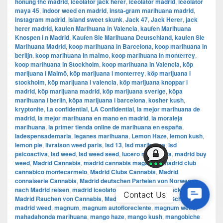
honung thc madrid
,
iceolator jack herer
,
iceolator madrid
,
iceolator
maya 45
,
indoor weed en madrid
,
insta-gram marihuana madrid
,
instagram madrid
,
island sweet skunk
,
Jack 47
,
Jack Herer
,
jack
herer madrid
,
kaufen Marihuana in Valencia
,
kaufen Marihuana
Knospen i n Madrid
,
Kaufen Sie Marihuana Deutschland
,
kaufen Sie
Marihuana Madrid
,
koop marihuana in Barcelona
,
koop marihuana in
berlijn
,
koop marihuana in malmo
,
koop marihuana in monterrey
,
koop marihuana in Stockholm
,
​​koop marihuana in Valencia
,
köp
marijuana i Malmö
,
köp marijuana i monterrey
,
köp marijuana i
stockholm
,
​​köp marijuana i valencia
,
köp marijuana knoppar i
madrid
,
köp marijuana madrid
,
köp marijuana sverige
,
köpa
marihuana i berlin
,
köpa marijuana i barcelona
,
kosher kush
,
kryptonite
,
l.a confidential
,
LA Confidential
,
la mejor marihuana de
madrid
,
la mejor marihuana en mano en madrid
,
la moraleja
marihuana
,
la primer tienda online de marihuana en españa
,
ladespensademaria
,
leganes marihuana
,
Lemon Haze
,
lemon kush
,
lemon pie
,
livraison weed paris
,
lsd 13
,
lsd marihuana
,
lsd
psicoactiva
,
lsd weed
,
lsd weed seed
,
lucero marihuana
,
madrid buy
weed
,
Madrid Cannabis
,
madrid cannabis magazine
,
madrid club
cannabico montecarmelo
,
Madrid Clubs Cannabis
,
Madrid
connaiserie Cannabis
,
Madrid deutschen Parteien von Norwegen
nach Madrid reisen
,
madrid iceolator
,
madrid iceolator jack herer
,
Contac
Contact Us
Madrid Rauchen von Cannabis
,
Madrid Sex
,
Madrid thc Schokolade
,
Us
madrid weed
,
magnum
,
magnum autofloreciente
,
magnum weed
,
mahadahonda marihuana
,
mango haze
,
mango kush
,
mangobiche