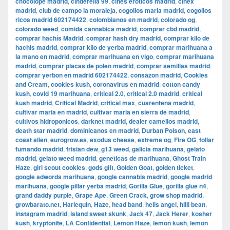
chocolope madrid
,
cinderella 99
,
cines eroticos madrid
,
cinex
madrid
,
club de campo la moraleja
,
cogollos maria madrid
,
cogollos
ricos madrid 602174422
,
colombianos en madrid
,
colorado og
,
colorado weed
,
comida cannabica madrid
,
comprar cbd madrid
,
comprar hachís Madrid
,
comprar hash dry madrid
,
comprar kilo de
hachis madrid
,
comprar kilo de yerba madrid
,
comprar marihuana a
la mano en madrid
,
comprar marihuana en vigo
,
comprar marihuana
madrid
,
comprar placas de polen madrid
,
comprar semillas madrid
,
comprar yerbon en madrid 602174422
,
consazon madrid
,
Cookies
and Cream
,
cookies kush
,
coronavirus en madrid
,
cotton candy
kush
,
covid 19 marihuana
,
critical 2.0
,
critical 2.0 madrid
,
critical
kush madrid
,
Critical Madrid
,
critical max
,
cuarentena madrid
,
cultivar maria en madrid
,
cultivar maria en sierra de madrid
,
cultivos hidroponicos
,
darknet madrid
,
dealer camellos madrid
,
death star madrid
,
dominicanos en madrid
,
Durban Poison
,
east
coast alien
,
eurogrow.es
,
exodus cheese
,
extreme og
,
Fire OG
,
follar
fumando madrid
,
frisian dew
,
g13 weed
,
galicia marihuana
,
gelato
madrid
,
gelato weed madrid
,
geneticas de marihuana
,
Ghost Train
Haze
,
girl scout cookies
,
gods gift
,
Golden Goat
,
golden ticket
,
google adwords marihuana
,
google cannabis madrid
,
google madrid
marihuana
,
google pillar yerba madrid
,
Gorilla Glue
,
gorilla glue n4
,
grand daddy purple
,
Grape Ape
,
Green Crack
,
grow shop madrid
,
growbarato.net
,
Harlequin
,
Haze
,
head band
,
hells angel
,
hilli bean
,
instagram madrid
,
island sweet skunk
,
Jack 47
,
Jack Herer
,
kosher
kush
,
kryptonite
,
LA Confidential
,
Lemon Haze
,
lemon kush
,
lemon