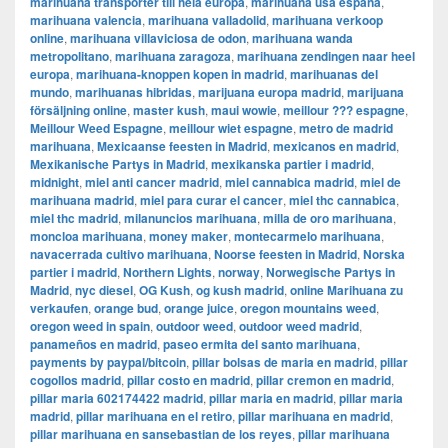
marihuana transporter till hela europa
,
marihuana usa españa
,
marihuana valencia
,
marihuana valladolid
,
marihuana verkoop
online
,
marihuana villaviciosa de odon
,
marihuana wanda
metropolitano
,
marihuana zaragoza
,
marihuana zendingen naar heel
europa
,
marihuana-knoppen kopen in madrid
,
marihuanas del
mundo
,
marihuanas hibridas
,
marijuana europa madrid
,
marijuana
försäljning online
,
master kush
,
maui wowie
,
meillour ??? espagne
,
Meillour Weed Espagne
,
meillour wiet espagne
,
metro de madrid
marihuana
,
Mexicaanse feesten in Madrid
,
mexicanos en madrid
,
Mexikanische Partys in Madrid
,
mexikanska partier i madrid
,
midnight
,
miel anti cancer madrid
,
miel cannabica madrid
,
miel de
marihuana madrid
,
miel para curar el cancer
,
miel thc cannabica
,
miel thc madrid
,
milanuncios marihuana
,
milla de oro marihuana
,
moncloa marihuana
,
money maker
,
montecarmelo marihuana
,
navacerrada cultivo marihuana
,
Noorse feesten in Madrid
,
Norska
partier i madrid
,
Northern Lights
,
norway
,
Norwegische Partys in
Madrid
,
nyc diesel
,
OG Kush
,
og kush madrid
,
online Marihuana zu
verkaufen
,
orange bud
,
orange juice
,
oregon mountains weed
,
oregon weed in spain
,
outdoor weed
,
outdoor weed madrid
,
panameños en madrid
,
paseo ermita del santo marihuana
,
payments by paypal/bitcoin
,
pillar bolsas de maria en madrid
,
pillar
cogollos madrid
,
pillar costo en madrid
,
pillar cremon en madrid
,
pillar maria 602174422 madrid
,
pillar maria en madrid
,
pillar maria
madrid
,
pillar marihuana en el retiro
,
pillar marihuana en madrid
,
pillar marihuana en sansebastian de los reyes
,
pillar marihuana