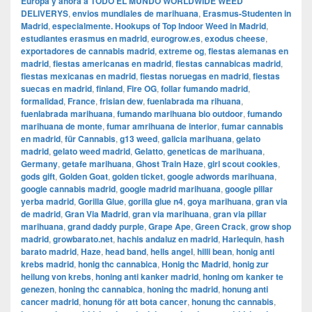
Europa y ahora a TODO EL MUNDO WORLDWIDE WEED
DELIVERYS
,
envios mundiales de marihuana
,
Erasmus-Studenten in
Madrid
,
especialmente. Hookups of Top Indoor Weed in Madrid
,
estudiantes erasmus en madrid
,
eurogrow.es
,
exodus cheese
,
exportadores de cannabis madrid
,
extreme og
,
fiestas alemanas en
madrid
,
fiestas americanas en madrid
,
fiestas cannabicas madrid
,
fiestas mexicanas en madrid
,
fiestas noruegas en madrid
,
fiestas
suecas en madrid
,
finland
,
Fire OG
,
follar fumando madrid
,
formalidad
,
France
,
frisian dew
,
fuenlabrada ma rihuana
,
fuenlabrada marihuana
,
fumando marihuana bio outdoor
,
fumando
marihuana de monte
,
fumar amrihuana de interior
,
fumar cannabis
en madrid
,
für Cannabis
,
g13 weed
,
galicia marihuana
,
gelato
madrid
,
gelato weed madrid
,
Gelatto
,
geneticas de marihuana
,
Germany
,
getafe marihuana
,
Ghost Train Haze
,
girl scout cookies
,
gods gift
,
Golden Goat
,
golden ticket
,
google adwords marihuana
,
google cannabis madrid
,
google madrid marihuana
,
google pillar
yerba madrid
,
Gorilla Glue
,
gorilla glue n4
,
goya marihuana
,
gran via
de madrid
,
​​Gran Via Madrid
,
gran via marihuana
,
gran via pillar
marihuana
,
grand daddy purple
,
Grape Ape
,
Green Crack
,
grow shop
madrid
,
growbarato.net
,
hachis andaluz en madrid
,
Harlequin
,
hash
barato madrid
,
Haze
,
head band
,
hells angel
,
hilli bean
,
honig anti
krebs madrid
,
honig thc cannabica
,
Honig thc Madrid
,
honig zur
heilung von krebs
,
honing anti kanker madrid
,
honing om kanker te
genezen
,
honing thc cannabica
,
honing thc madrid
,
honung anti
cancer madrid
,
honung för att bota cancer
,
honung thc cannabis
,