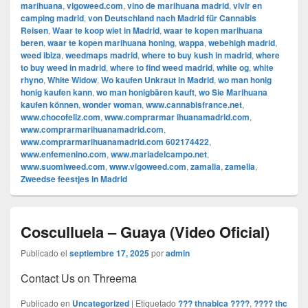
marihuana
,
vigoweed.com
,
vino de marihuana madrid
,
vivir en
camping madrid
,
von Deutschland nach Madrid für Cannabis
Reisen
,
Waar te koop wiet in Madrid
,
waar te kopen marihuana
beren
,
waar te kopen marihuana honing
,
wappa
,
webehigh madrid
,
weed ibiza
,
weedmaps madrid
,
where to buy kush in madrid
,
where
to buy weed in madrid
,
where to find weed madrid
,
white og
,
white
rhyno
,
White Widow
,
Wo kaufen Unkraut in Madrid
,
wo man honig
honig kaufen kann
,
wo man honigbären kauft
,
wo Sie Marihuana
kaufen können
,
wonder woman
,
www.cannabisfrance.net
,
www.chocofeliz.com
,
www.comprarmar ihuanamadrid.com
,
www.comprarmarihuanamadrid.com
,
www.comprarmarihuanamadrid.com 602174422
,
www.enfemenino.com
,
www.mariadelcampo.net
,
www.suomiweed.com
,
www.vigoweed.com
,
zamalia
,
zamelia
,
Zweedse feestjes in Madrid
Cosculluela – Guaya (Video Oficial)
Publicado el
septiembre 17, 2025
por
admin
Contact Us on Threema
Publicado en
Uncategorized
|
Etiquetado
??? thnabica ????
,
???? thc