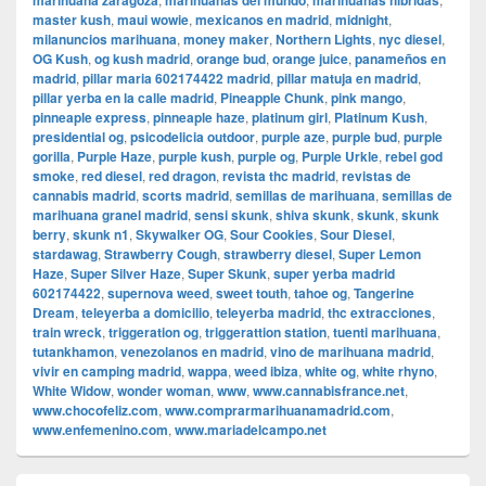
marihuana zaragoza
marihuanas del mundo
marihuanas hibridas
master kush
,
maui wowie
,
mexicanos en madrid
,
midnight
,
milanuncios marihuana
,
money maker
,
Northern Lights
,
nyc diesel
,
OG Kush
,
og kush madrid
,
orange bud
,
orange juice
,
panameños en
madrid
,
pillar maria 602174422 madrid
,
pillar matuja en madrid
,
pillar yerba en la calle madrid
,
Pineapple Chunk
,
pink mango
,
pinneaple express
,
pinneaple haze
,
platinum girl
,
Platinum Kush
,
presidential og
,
psicodelicia outdoor
,
purple aze
,
purple bud
,
purple
gorilla
,
Purple Haze
,
purple kush
,
purple og
,
Purple Urkle
,
rebel god
smoke
,
red diesel
,
red dragon
,
revista thc madrid
,
revistas de
cannabis madrid
,
scorts madrid
,
semillas de marihuana
,
semillas de
marihuana granel madrid
,
sensi skunk
,
shiva skunk
,
skunk
,
skunk
berry
,
skunk n1
,
Skywalker OG
,
Sour Cookies
,
Sour Diesel
,
stardawag
,
Strawberry Cough
,
strawberry diesel
,
Super Lemon
Haze
,
Super Silver Haze
,
Super Skunk
,
super yerba madrid
602174422
,
supernova weed
,
sweet touth
,
tahoe og
,
Tangerine
Dream
,
teleyerba a domicilio
,
teleyerba madrid
,
thc extracciones
,
train wreck
,
triggeration og
,
triggerattion station
,
tuenti marihuana
,
tutankhamon
,
venezolanos en madrid
,
vino de marihuana madrid
,
vivir en camping madrid
,
wappa
,
weed ibiza
,
white og
,
white rhyno
,
White Widow
,
wonder woman
,
www
,
www.cannabisfrance.net
,
www.chocofeliz.com
,
www.comprarmarihuanamadrid.com
,
www.enfemenino.com
,
www.mariadelcampo.net