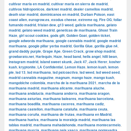
cultivar maria en madrid
,
cultivar maria en sierra de madrid
,
cultivos hidroponicos
,
darknet madrid
,
dealer camellos madrid
,
death star madrid
,
dominicanos en madrid
,
Durban Poison
,
east
coast alien
,
eurogrow.es
,
exodus cheese
,
extreme og
,
Fire OG
,
follar
fumando madrid
,
frisian dew
,
g13 weed
,
galicia marihuana
,
gelato
madrid
,
gelato weed madrid
,
geneticas de marihuana
,
Ghost Train
Haze
,
girl scout cookies
,
gods gift
,
Golden Goat
,
golden ticket
,
google adwords marihuana
,
google cannabis madrid
,
google madrid
marihuana
,
google pillar yerba madrid
,
Gorilla Glue
,
gorilla glue n4
,
grand daddy purple
,
Grape Ape
,
Green Crack
,
grow shop madrid
,
growbarato.net
,
Harlequin
,
Haze
,
head band
,
hells angel
,
hilli bean
,
instagram madrid
,
island sweet skunk
,
Jack 47
,
Jack Herer
,
kosher
kush
,
kryptonite
,
LA Confidential
,
Lemon Haze
,
lemon kush
,
lemon
pie
,
lsd 13
,
lsd marihuana
,
lsd psicoactiva
,
lsd weed
,
lsd weed seed
,
madrid cannabis magazine
,
magnum
,
mango haze
,
mango kush
,
mangobiche colombia
,
marcha de la marihuana 2021
,
marcha de la
marihuana madrid
,
marihuana alicante
,
marihuana aluche
,
marihuana andalucia
,
marihuana andorra
,
marihuana aragon
,
marihuana asturias
,
marihuana baleares
,
marihuana barcelona
,
marihuana boadilla
,
marihuana caceres
,
marihuana cadiz
,
marihuana castellon
,
marihuana cataluña
,
marihuana ceuta
,
marihuana coruña
,
marihuana de frutas
,
marihuana en Madrid
,
marihuana huelva
,
marihuana la moraleja madrid
,
marihuana las
tablas madrid
,
marihuana mahadahonda
,
marihuana montecarmelo
,
marihuana murcia
,
marihuana pais vasco
,
marihuana pontevedra
,