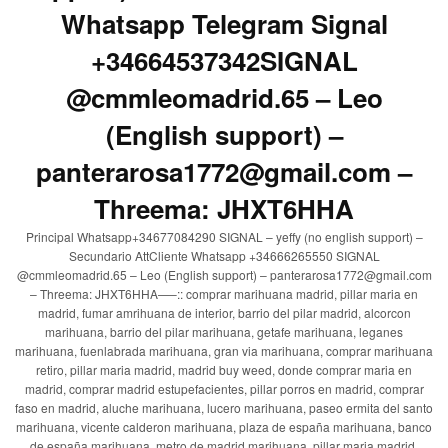
Whatsapp Telegram Signal
+34664537342SIGNAL
@cmmleomadrid.65 – Leo
(English support) –
panterarosa1772@gmail.com –
Threema: JHXT6HHA
Principal Whatsapp+34677084290 SIGNAL – yeffy (no english support) –
Secundario AttCliente Whatsapp +34666265550 SIGNAL
@cmmleomadrid.65 – Leo (English support) – panterarosa1772@gmail.com
– Threema: JHXT6HHA—–:: comprar marihuana madrid, pillar maria en
madrid, fumar amrihuana de interior, barrio del pilar madrid, alcorcon
marihuana, barrio del pilar marihuana, getafe marihuana, leganes
marihuana, fuenlabrada marihuana, gran via marihuana, comprar marihuana
retiro, pillar maria madrid, madrid buy weed, donde comprar maria en
madrid, comprar madrid estupefacientes, pillar porros en madrid, comprar
faso en madrid, aluche marihuana, lucero marihuana, paseo ermita del santo
marihuana, vicente calderon marihuana, plaza de españa marihuana, banco
de españa marihuana, metro de madrid marihuana, pillar maria madrid,