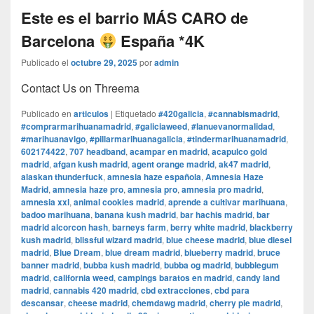
Este es el barrio MÁS CARO de
Barcelona
España *4K
Publicado el
octubre 29, 2025
por
admin
Contact Us on Threema
Publicado en
articulos
|
Etiquetado
#420galicia
,
#cannabismadrid
,
#comprarmarihuanamadrid
,
#galiciaweed
,
#lanuevanormalidad
,
#marihuanavigo
,
#pillarmarihuanagalicia
,
#tindermarihuanamadrid
,
602174422
,
707 headband
,
acampar en madrid
,
acapulco gold
madrid
,
afgan kush madrid
,
agent orange madrid
,
ak47 madrid
,
alaskan thunderfuck
,
amnesia haze española
,
Amnesia Haze
Madrid
,
amnesia haze pro
,
amnesia pro
,
amnesia pro madrid
,
amnesia xxl
,
animal cookies madrid
,
aprende a cultivar marihuana
,
badoo marihuana
,
banana kush madrid
,
bar hachis madrid
,
bar
madrid alcorcon hash
,
barneys farm
,
berry white madrid
,
blackberry
kush madrid
,
blissful wizard madrid
,
blue cheese madrid
,
blue diesel
madrid
,
Blue Dream
,
blue dream madrid
,
blueberry madrid
,
bruce
banner madrid
,
bubba kush madrid
,
bubba og madrid
,
bubblegum
madrid
,
california weed
,
campings baratos en madrid
,
candy land
madrid
,
cannabis 420 madrid
,
cbd extracciones
,
cbd para
descansar
,
cheese madrid
,
chemdawg madrid
,
cherry pie madrid
,