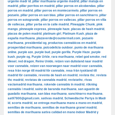
urgente madr id
,
pillar marihuana urgente madrid
,
pillar matuja en
madrid
,
pillar porritos en madrid
,
pillar porros en alcobendas
,
pillar
porros en madrid
,
pillar porros en montecarmelo
,
pillar porros en
pozuelo
,
pillar porros en san blas
,
pillar porros en sanchinarro
,
pillar
porros en sotogrande
,
pillar porros en vallecas
,
pillar porros en villa
de vallecas
,
pillar yerba en la calle madrid
,
Pineapple Chunk
,
pink
mango
,
pinneaple express
,
pinneaple haze
,
placas de hash madrid
,
placas de polen madrid
,
platinum girl
,
Platinum Kush
,
plaza de
españa marihuana
,
plazaverde@countermail.com
,
pozuelo
marihuana
,
presidential og
,
productos cannabicos en madrid
,
prosperidad marihuana
,
psicodelicia outdoor
,
punto de marihuana
online
,
purple aze
,
purple bud
,
purple gorilla
,
Purple Haze
,
purple
kush
,
purple og
,
Purple Urkle
,
rara marihuana
,
rebel god smoke
,
red
diesel
,
red dragon
,
Reino Unido
,
reizen van duitsland naar madrid
voor cannabis
,
reizen van noorwegen naar madrid voor cannabis
,
resa från norge till madrid för cannabis
,
resa från tyskland till
madrid för cannabis
,
reventa de hash en madrid
,
revista thc
,
revista
thc madrid
,
revistas de cannabis madrid
,
revistathc
,
rivas
vaciamadrid marihuana
,
rokende cannabis in madrid
,
rökning
cannabis i madrid
,
sainz de baranda marihuana
,
san agustin de
guadalix marihuana
,
san blas marihuana
,
sanchinarro marihuana
,
sat97800@gmail.com
,
sativas madrid
,
Schwedische Partys in Madr
id
,
scorts madrid
,
se entrega marihuana mano a mano en madrid
,
semillas de marihuana
,
semillas de marihuana granel madrid
,
semillas de marihuana sativa calidad en mano indoor Madrid y