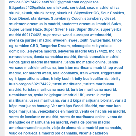
envios 602174422 sat97800@gmail.com cogollazos
Etiquetas#420galicia
,
sensi skunk
,
seriedad
,
sexo madrid
,
shiva
skunk
,
skunk
,
skunk berry
,
skunk n1
,
Skywalker OG
,
Sour Cookies
,
Sour Diesel
,
stardawag
,
Strawberry Cough
,
strawberry diesel
,
studenten erasmus in madrid
,
studenter erasmus i madrid
,
Suiza
,
Super Lemon Haze
,
Super Silver Haze
,
Super Skunk
,
super yerba
madrid 602174422
,
supernova weed
,
surespot weedmadrid
,
svenska partier i madrid
,
sweden
,
sweet touth
,
Switzerland
,
tahoe
og
,
tambien CBD
,
Tangerine Dream
,
telecogollo
,
teleyerba a
domicilio
,
teleyerba madrid
,
teleyerba madrid 602174422
,
thc
,
thc
extracciones
,
tienda cannabica madrid
,
tienda cannabis madrid
,
tienda gucci madrid marihuana
,
tienda thc madrid online
,
tienda
versace madrid marihuana
,
toeristen marihuana madrid
,
top weed
madrid
,
tor madrid weed
,
total confianza
,
train wreck
,
triggeration
og
,
triggerattion station
,
trinity kush
,
trinity kush california
,
trinity
kush oregon 602174422
,
tuenti marihuana
,
turista marihuana
madrid
,
turistas marihuana madrid
,
turister marihuana madrid
,
tutankhamon
,
tyska helgdagar i madrid
,
UK
,
usera la mejor
marihuana
,
usera marihuana
,
var att köpa marijuana björnar
,
var att
köpa marijuana honung
,
Var att köpa Weed i Madrid
,
var man kan
köpa marijuana
,
venezolanos en madrid
,
venta de hachis en madrid
,
venta de iceolator en madrid
,
venta de marihuana online
,
venta de
menudeo de marihuana en madrid
,
venta de porros madrid
american weed in spain
,
viajo de alemania a madrid por cannabis
,
viajo de noruega a madrid por cannabis
,
vicente calderon