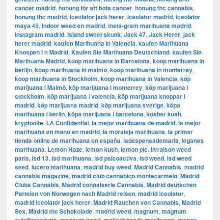
cancer madrid
,
honung för att bota cancer
,
honung thc cannabis
,
honung thc madrid
,
iceolator jack herer
,
iceolator madrid
,
iceolator
maya 45
,
indoor weed en madrid
,
insta-gram marihuana madrid
,
instagram madrid
,
island sweet skunk
,
Jack 47
,
Jack Herer
,
jack
herer madrid
,
kaufen Marihuana in Valencia
,
kaufen Marihuana
Knospen i n Madrid
,
Kaufen Sie Marihuana Deutschland
,
kaufen Sie
Marihuana Madrid
,
koop marihuana in Barcelona
,
koop marihuana in
berlijn
,
koop marihuana in malmo
,
koop marihuana in monterrey
,
koop marihuana in Stockholm
,
​​koop marihuana in Valencia
,
köp
marijuana i Malmö
,
köp marijuana i monterrey
,
köp marijuana i
stockholm
,
​​köp marijuana i valencia
,
köp marijuana knoppar i
madrid
,
köp marijuana madrid
,
köp marijuana sverige
,
köpa
marihuana i berlin
,
köpa marijuana i barcelona
,
kosher kush
,
kryptonite
,
LA Confidential
,
la mejor marihuana de madrid
,
la mejor
marihuana en mano en madrid
,
la moraleja marihuana
,
la primer
tienda online de marihuana en españa
,
ladespensademaria
,
leganes
marihuana
,
Lemon Haze
,
lemon kush
,
lemon pie
,
livraison weed
paris
,
lsd 13
,
lsd marihuana
,
lsd psicoactiva
,
lsd weed
,
lsd weed
seed
,
lucero marihuana
,
madrid buy weed
,
Madrid Cannabis
,
madrid
cannabis magazine
,
madrid club cannabico montecarmelo
,
Madrid
Clubs Cannabis
,
Madrid connaiserie Cannabis
,
Madrid deutschen
Parteien von Norwegen nach Madrid reisen
,
madrid iceolator
,
madrid iceolator jack herer
,
Madrid Rauchen von Cannabis
,
Madrid
Sex
,
Madrid thc Schokolade
,
madrid weed
,
magnum
,
magnum
,
,
,