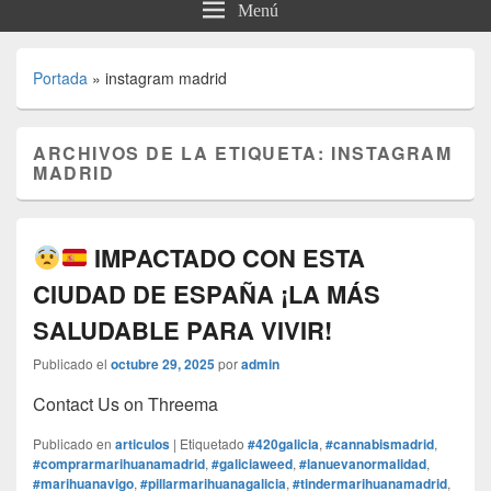
Menú
Portada
»
instagram madrid
ARCHIVOS DE LA ETIQUETA:
INSTAGRAM
MADRID
IMPACTADO CON ESTA
CIUDAD DE ESPAÑA ¡LA MÁS
SALUDABLE PARA VIVIR!
Publicado el
octubre 29, 2025
por
admin
Contact Us on Threema
Publicado en
articulos
|
Etiquetado
#420galicia
,
#cannabismadrid
,
#comprarmarihuanamadrid
,
#galiciaweed
,
#lanuevanormalidad
,
#marihuanavigo
,
#pillarmarihuanagalicia
,
#tindermarihuanamadrid
,