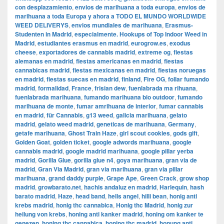
con desplazamiento
,
envios de marihuana a toda europa
,
envios de
marihuana a toda Europa y ahora a TODO EL MUNDO WORLDWIDE
WEED DELIVERYS
,
envios mundiales de marihuana
,
Erasmus-
Studenten in Madrid
,
especialmente. Hookups of Top Indoor Weed in
Madrid
,
estudiantes erasmus en madrid
,
eurogrow.es
,
exodus
cheese
,
exportadores de cannabis madrid
,
extreme og
,
fiestas
alemanas en madrid
,
fiestas americanas en madrid
,
fiestas
cannabicas madrid
,
fiestas mexicanas en madrid
,
fiestas noruegas
en madrid
,
fiestas suecas en madrid
,
finland
,
Fire OG
,
follar fumando
madrid
,
formalidad
,
France
,
frisian dew
,
fuenlabrada ma rihuana
,
fuenlabrada marihuana
,
fumando marihuana bio outdoor
,
fumando
marihuana de monte
,
fumar amrihuana de interior
,
fumar cannabis
en madrid
,
für Cannabis
,
g13 weed
,
galicia marihuana
,
gelato
madrid
,
gelato weed madrid
,
geneticas de marihuana
,
Germany
,
getafe marihuana
,
Ghost Train Haze
,
girl scout cookies
,
gods gift
,
Golden Goat
,
golden ticket
,
google adwords marihuana
,
google
cannabis madrid
,
google madrid marihuana
,
google pillar yerba
madrid
,
Gorilla Glue
,
gorilla glue n4
,
goya marihuana
,
gran via de
madrid
,
​​Gran Via Madrid
,
gran via marihuana
,
gran via pillar
marihuana
,
grand daddy purple
,
Grape Ape
,
Green Crack
,
grow shop
madrid
,
growbarato.net
,
hachis andaluz en madrid
,
Harlequin
,
hash
barato madrid
,
Haze
,
head band
,
hells angel
,
hilli bean
,
honig anti
krebs madrid
,
honig thc cannabica
,
Honig thc Madrid
,
honig zur
heilung von krebs
,
honing anti kanker madrid
,
honing om kanker te
genezen
,
honing thc cannabica
,
honing thc madrid
,
honung anti