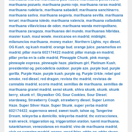
marihuana pozuelo
,
marihuana punto rojo
,
marihuana raras madrid
,
marihuana rudelaris
,
marihuana sabadell
,
marihuana sanchinarro
,
marihuana sativa
,
marihuana segovia
,
marihuana sevilla
,
marihuana
teruel
,
marihuana toledo
,
marihuana valencia
,
marihuana valladolid
,
marihuana villaviciosa de odon
,
marihuana wanda metropolitano
,
marihuana zaragoza
,
marihuanas del mundo
,
marihuanas hibridas
,
master kush
,
maui wowie
,
mexicanos en madrid
,
midnight
,
milanuncios marihuana
,
money maker
,
Northern Lights
,
nyc diesel
,
OG Kush
,
og kush madrid
,
orange bud
,
orange juice
,
panameños en
madrid
,
pillar maria 602174422 madrid
,
pillar matuja en madrid
,
pillar yerba en la calle madrid
,
Pineapple Chunk
,
pink mango
,
pinneaple express
,
pinneaple haze
,
platinum girl
,
Platinum Kush
,
presidential og
,
psicodelicia outdoor
,
purple aze
,
purple bud
,
purple
gorilla
,
Purple Haze
,
purple kush
,
purple og
,
Purple Urkle
,
rebel god
smoke
,
red diesel
,
red dragon
,
revista thc madrid
,
revistas de
cannabis madrid
,
scorts madrid
,
semillas de marihuana
,
semillas de
marihuana granel madrid
,
sensi skunk
,
shiva skunk
,
skunk
,
skunk
berry
,
skunk n1
,
Skywalker OG
,
Sour Cookies
,
Sour Diesel
,
stardawag
,
Strawberry Cough
,
strawberry diesel
,
Super Lemon
Haze
,
Super Silver Haze
,
Super Skunk
,
super yerba madrid
602174422
,
supernova weed
,
sweet touth
,
tahoe og
,
Tangerine
Dream
,
teleyerba a domicilio
,
teleyerba madrid
,
thc extracciones
,
train wreck
,
triggeration og
,
triggerattion station
,
tuenti marihuana
,
tutankhamon
,
venezolanos en madrid
,
vino de marihuana madrid
,
vivir en camping madrid
,
wappa
,
weed ibiza
,
white og
,
white rhyno
,