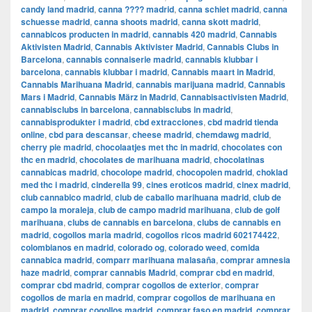
candy land madrid
,
canna ???? madrid
,
canna schiet madrid
,
canna
schuesse madrid
,
canna shoots madrid
,
canna skott madrid
,
cannabicos producten in madrid
,
cannabis 420 madrid
,
Cannabis
Aktivisten Madrid
,
Cannabis Aktivister Madrid
,
Cannabis Clubs in
Barcelona
,
cannabis connaiserie madrid
,
cannabis klubbar i
barcelona
,
cannabis klubbar i madrid
,
Cannabis maart in Madrid
,
Cannabis Marihuana Madrid
,
cannabis marijuana madrid
,
Cannabis
Mars i Madrid
,
Cannabis März in Madrid
,
Cannabisactivisten Madrid
,
cannabisclubs in barcelona
,
cannabisclubs in madrid
,
cannabisprodukter i madrid
,
cbd extracciones
,
cbd madrid tienda
online
,
cbd para descansar
,
cheese madrid
,
chemdawg madrid
,
cherry pie madrid
,
chocolaatjes met thc in madrid
,
chocolates con
thc en madrid
,
chocolates de marihuana madrid
,
chocolatinas
cannabicas madrid
,
chocolope madrid
,
chocopolen madrid
,
choklad
med thc i madrid
,
cinderella 99
,
cines eroticos madrid
,
cinex madrid
,
club cannabico madrid
,
club de caballo marihuana madrid
,
club de
campo la moraleja
,
club de campo madrid marihuana
,
club de golf
marihuana
,
clubs de cannabis en barcelona
,
clubs de cannabis en
madrid
,
cogollos maria madrid
,
cogollos ricos madrid 602174422
,
colombianos en madrid
,
colorado og
,
colorado weed
,
comida
cannabica madrid
,
comparr marihuana malasaña
,
comprar amnesia
haze madrid
,
comprar cannabis Madrid
,
comprar cbd en madrid
,
comprar cbd madrid
,
comprar cogollos de exterior
,
comprar
cogollos de maria en madrid
,
comprar cogollos de marihuana en
madrid
,
comprar cogollos madrid
,
comprar faso en madrid
,
comprar