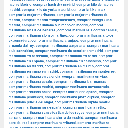
hachís Madrid
,
comprar hash dry madrid
,
comprar kilo de hachis
madrid
,
comprar kilo de yerba madrid
,
comprar kritikal max
,
comprar la mejor marihuana
,
comprar la mejor marihuana de
madrid
,
comprar madrid estupefacientes
,
comprar mango kush
madrid
,
comprar marihuana a la mano en madrid
,
comprar
marihuana alcala de henares
,
comprar marihuana alcorcon central
,
comprar marihuana alonso martinez
,
comprar marihuana alto de
extremadura
,
comprar marihuana aranjuez
,
comprar marihuana
arganda del rey
,
comprar marihuana carpetana
,
comprar marihuana
club cannabico
,
comprar marihuana de exterior en madrid
,
comprar
marihuana en barcelona
,
comprar marihuana en berlin
,
comprar
marihuana en España
,
comprar marihuana en estocolmo
,
comprar
marihuana en Madrid
,
comprar marihuana en malmo
,
comprar
marihuana en mano en madrid
,
comprar marihuana en monterrey
,
comprar marihuana en valencia
,
comprar marihuana en vigo
,
comprar marihuana getafe
,
comprar marihuana las retamas
,
comprar marihuana madrid
,
comprar marihuana navacerrada
,
comprar marihuana online
,
comprar marihuana opañel
,
comprar
marihuana pìramides
,
comprar marihuana plaza eliptica
,
comprar
marihuana puerta del angel
,
comprar marihuana rapido madrid
,
comprar marihuana rara españa
,
comprar marihuana retiro
,
comprar marihuana sansebastian de los reyes
,
comprar marihuana
serrano
,
comprar marihuana sierra de madrid
,
comprar marihuana
soto del real
,
comprar marihuana tribunal
,
comprar marihuana
usera
,
comprar marihuana valdeski
,
comprar matuja en madrid
,