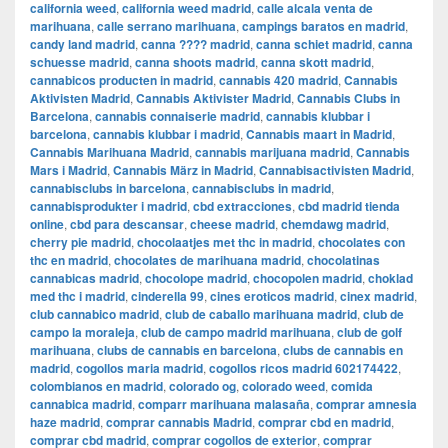
california weed
,
california weed madrid
,
calle alcala venta de
marihuana
,
calle serrano marihuana
,
campings baratos en madrid
,
candy land madrid
,
canna ???? madrid
,
canna schiet madrid
,
canna
schuesse madrid
,
canna shoots madrid
,
canna skott madrid
,
cannabicos producten in madrid
,
cannabis 420 madrid
,
Cannabis
Aktivisten Madrid
,
Cannabis Aktivister Madrid
,
Cannabis Clubs in
Barcelona
,
cannabis connaiserie madrid
,
cannabis klubbar i
barcelona
,
cannabis klubbar i madrid
,
Cannabis maart in Madrid
,
Cannabis Marihuana Madrid
,
cannabis marijuana madrid
,
Cannabis
Mars i Madrid
,
Cannabis März in Madrid
,
Cannabisactivisten Madrid
,
cannabisclubs in barcelona
,
cannabisclubs in madrid
,
cannabisprodukter i madrid
,
cbd extracciones
,
cbd madrid tienda
online
,
cbd para descansar
,
cheese madrid
,
chemdawg madrid
,
cherry pie madrid
,
chocolaatjes met thc in madrid
,
chocolates con
thc en madrid
,
chocolates de marihuana madrid
,
chocolatinas
cannabicas madrid
,
chocolope madrid
,
chocopolen madrid
,
choklad
med thc i madrid
,
cinderella 99
,
cines eroticos madrid
,
cinex madrid
,
club cannabico madrid
,
club de caballo marihuana madrid
,
club de
campo la moraleja
,
club de campo madrid marihuana
,
club de golf
marihuana
,
clubs de cannabis en barcelona
,
clubs de cannabis en
madrid
,
cogollos maria madrid
,
cogollos ricos madrid 602174422
,
colombianos en madrid
,
colorado og
,
colorado weed
,
comida
cannabica madrid
,
comparr marihuana malasaña
,
comprar amnesia
haze madrid
,
comprar cannabis Madrid
,
comprar cbd en madrid
,
comprar cbd madrid
,
comprar cogollos de exterior
,
comprar