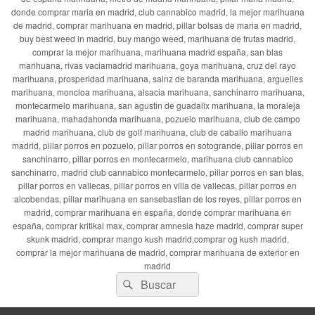
donde comprar maria en madrid, club cannabico madrid, la mejor marihuana
de madrid, comprar marihuana en madrid, pillar bolsas de maria en madrid,
buy best weed in madrid, buy mango weed, marihuana de frutas madrid,
comprar la mejor marihuana, marihuana madrid españa, san blas
marihuana, rivas vaciamadrid marihuana, goya marihuana, cruz del rayo
marihuana, prosperidad marihuana, sainz de baranda marihuana, arguelles
marihuana, moncloa marihuana, alsacia marihuana, sanchinarro marihuana,
montecarmelo marihuana, san agustin de guadalix marihuana, la moraleja
marihuana, mahadahonda marihuana, pozuelo marihuana, club de campo
madrid marihuana, club de golf marihuana, club de caballo marihuana
madrid, pillar porros en pozuelo, pillar porros en sotogrande, pillar porros en
sanchinarro, pillar porros en montecarmelo, marihuana club cannabico
sanchinarro, madrid club cannabico montecarmelo, pillar porros en san blas,
pillar porros en vallecas, pillar porros en villa de vallecas, pillar porros en
alcobendas, pillar marihuana en sansebastian de los reyes, pillar porros en
madrid, comprar marihuana en españa, donde comprar marihuana en
españa, comprar kritikal max, comprar amnesia haze madrid, comprar super
skunk madrid, comprar mango kush madrid,comprar og kush madrid,
comprar la mejor marihuana de madrid, comprar marihuana de exterior en
madrid
Buscar
Buscar
por: