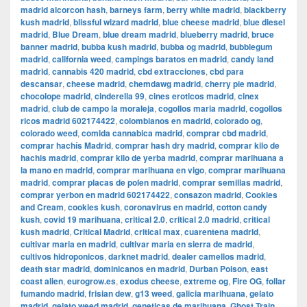
madrid alcorcon hash
,
barneys farm
,
berry white madrid
,
blackberry
kush madrid
,
blissful wizard madrid
,
blue cheese madrid
,
blue diesel
madrid
,
Blue Dream
,
blue dream madrid
,
blueberry madrid
,
bruce
banner madrid
,
bubba kush madrid
,
bubba og madrid
,
bubblegum
madrid
,
california weed
,
campings baratos en madrid
,
candy land
madrid
,
cannabis 420 madrid
,
cbd extracciones
,
cbd para
descansar
,
cheese madrid
,
chemdawg madrid
,
cherry pie madrid
,
chocolope madrid
,
cinderella 99
,
cines eroticos madrid
,
cinex
madrid
,
club de campo la moraleja
,
cogollos maria madrid
,
cogollos
ricos madrid 602174422
,
colombianos en madrid
,
colorado og
,
colorado weed
,
comida cannabica madrid
,
comprar cbd madrid
,
comprar hachís Madrid
,
comprar hash dry madrid
,
comprar kilo de
hachis madrid
,
comprar kilo de yerba madrid
,
comprar marihuana a
la mano en madrid
,
comprar marihuana en vigo
,
comprar marihuana
madrid
,
comprar placas de polen madrid
,
comprar semillas madrid
,
comprar yerbon en madrid 602174422
,
consazon madrid
,
Cookies
and Cream
,
cookies kush
,
coronavirus en madrid
,
cotton candy
kush
,
covid 19 marihuana
,
critical 2.0
,
critical 2.0 madrid
,
critical
kush madrid
,
Critical Madrid
,
critical max
,
cuarentena madrid
,
cultivar maria en madrid
,
cultivar maria en sierra de madrid
,
cultivos hidroponicos
,
darknet madrid
,
dealer camellos madrid
,
death star madrid
,
dominicanos en madrid
,
Durban Poison
,
east
coast alien
,
eurogrow.es
,
exodus cheese
,
extreme og
,
Fire OG
,
follar
fumando madrid
,
frisian dew
,
g13 weed
,
galicia marihuana
,
gelato
madrid
,
gelato weed madrid
,
geneticas de marihuana
,
Ghost Train