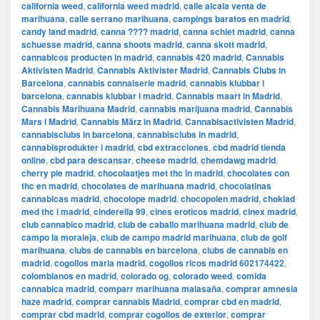
california weed
,
california weed madrid
,
calle alcala venta de
marihuana
,
calle serrano marihuana
,
campings baratos en madrid
,
candy land madrid
,
canna ???? madrid
,
canna schiet madrid
,
canna
schuesse madrid
,
canna shoots madrid
,
canna skott madrid
,
cannabicos producten in madrid
,
cannabis 420 madrid
,
Cannabis
Aktivisten Madrid
,
Cannabis Aktivister Madrid
,
Cannabis Clubs in
Barcelona
,
cannabis connaiserie madrid
,
cannabis klubbar i
barcelona
,
cannabis klubbar i madrid
,
Cannabis maart in Madrid
,
Cannabis Marihuana Madrid
,
cannabis marijuana madrid
,
Cannabis
Mars i Madrid
,
Cannabis März in Madrid
,
Cannabisactivisten Madrid
,
cannabisclubs in barcelona
,
cannabisclubs in madrid
,
cannabisprodukter i madrid
,
cbd extracciones
,
cbd madrid tienda
online
,
cbd para descansar
,
cheese madrid
,
chemdawg madrid
,
cherry pie madrid
,
chocolaatjes met thc in madrid
,
chocolates con
thc en madrid
,
chocolates de marihuana madrid
,
chocolatinas
cannabicas madrid
,
chocolope madrid
,
chocopolen madrid
,
choklad
med thc i madrid
,
cinderella 99
,
cines eroticos madrid
,
cinex madrid
,
club cannabico madrid
,
club de caballo marihuana madrid
,
club de
campo la moraleja
,
club de campo madrid marihuana
,
club de golf
marihuana
,
clubs de cannabis en barcelona
,
clubs de cannabis en
madrid
,
cogollos maria madrid
,
cogollos ricos madrid 602174422
,
colombianos en madrid
,
colorado og
,
colorado weed
,
comida
cannabica madrid
,
comparr marihuana malasaña
,
comprar amnesia
haze madrid
,
comprar cannabis Madrid
,
comprar cbd en madrid
,
comprar cbd madrid
,
comprar cogollos de exterior
,
comprar