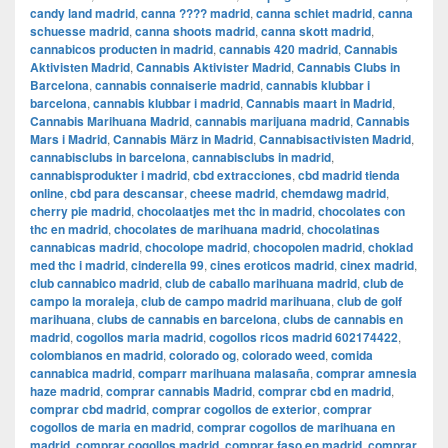
candy land madrid
,
canna ???? madrid
,
canna schiet madrid
,
canna
schuesse madrid
,
canna shoots madrid
,
canna skott madrid
,
cannabicos producten in madrid
,
cannabis 420 madrid
,
Cannabis
Aktivisten Madrid
,
Cannabis Aktivister Madrid
,
Cannabis Clubs in
Barcelona
,
cannabis connaiserie madrid
,
cannabis klubbar i
barcelona
,
cannabis klubbar i madrid
,
Cannabis maart in Madrid
,
Cannabis Marihuana Madrid
,
cannabis marijuana madrid
,
Cannabis
Mars i Madrid
,
Cannabis März in Madrid
,
Cannabisactivisten Madrid
,
cannabisclubs in barcelona
,
cannabisclubs in madrid
,
cannabisprodukter i madrid
,
cbd extracciones
,
cbd madrid tienda
online
,
cbd para descansar
,
cheese madrid
,
chemdawg madrid
,
cherry pie madrid
,
chocolaatjes met thc in madrid
,
chocolates con
thc en madrid
,
chocolates de marihuana madrid
,
chocolatinas
cannabicas madrid
,
chocolope madrid
,
chocopolen madrid
,
choklad
med thc i madrid
,
cinderella 99
,
cines eroticos madrid
,
cinex madrid
,
club cannabico madrid
,
club de caballo marihuana madrid
,
club de
campo la moraleja
,
club de campo madrid marihuana
,
club de golf
marihuana
,
clubs de cannabis en barcelona
,
clubs de cannabis en
madrid
,
cogollos maria madrid
,
cogollos ricos madrid 602174422
,
colombianos en madrid
,
colorado og
,
colorado weed
,
comida
cannabica madrid
,
comparr marihuana malasaña
,
comprar amnesia
haze madrid
,
comprar cannabis Madrid
,
comprar cbd en madrid
,
comprar cbd madrid
,
comprar cogollos de exterior
,
comprar
cogollos de maria en madrid
,
comprar cogollos de marihuana en
madrid
,
comprar cogollos madrid
,
comprar faso en madrid
,
comprar