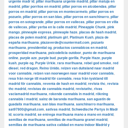
urgente madr id
,
pillar marihuana urgente madrid
,
pillar matuja en
madrid
,
pillar porritos en madrid
,
pillar porros en alcobendas
,
pillar
porros en madrid
,
pillar porros en montecarmelo
,
pillar porros en
pozuelo
,
pillar porros en san blas
,
pillar porros en sanchinarro
,
pillar
porros en sotogrande
,
pillar porros en vallecas
,
pillar porros en villa
de vallecas
,
pillar yerba en la calle madrid
,
Pineapple Chunk
,
pink
mango
,
pinneaple express
,
pinneaple haze
,
placas de hash madrid
,
placas de polen madrid
,
platinum girl
,
Platinum Kush
,
plaza de
españa marihuana
,
plazaverde@countermail.com
,
pozuelo
marihuana
,
presidential og
,
productos cannabicos en madrid
,
prosperidad marihuana
,
psicodelicia outdoor
,
punto de marihuana
online
,
purple aze
,
purple bud
,
purple gorilla
,
Purple Haze
,
purple
kush
,
purple og
,
Purple Urkle
,
rara marihuana
,
rebel god smoke
,
red
diesel
,
red dragon
,
Reino Unido
,
reizen van duitsland naar madrid
voor cannabis
,
reizen van noorwegen naar madrid voor cannabis
,
resa från norge till madrid för cannabis
,
resa från tyskland till
madrid för cannabis
,
reventa de hash en madrid
,
revista thc
,
revista
thc madrid
,
revistas de cannabis madrid
,
revistathc
,
rivas
vaciamadrid marihuana
,
rokende cannabis in madrid
,
rökning
cannabis i madrid
,
sainz de baranda marihuana
,
san agustin de
guadalix marihuana
,
san blas marihuana
,
sanchinarro marihuana
,
sat97800@gmail.com
,
sativas madrid
,
Schwedische Partys in Madr
id
,
scorts madrid
,
se entrega marihuana mano a mano en madrid
,
semillas de marihuana
,
semillas de marihuana granel madrid
,
semillas de marihuana sativa calidad en mano indoor Madrid y