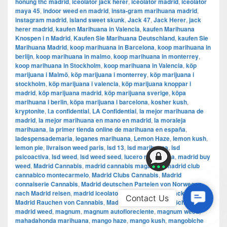
honung thc madrid
,
iceolator jack herer
,
iceolator madrid
,
iceolator
maya 45
,
indoor weed en madrid
,
insta-gram marihuana madrid
,
instagram madrid
,
island sweet skunk
,
Jack 47
,
Jack Herer
,
jack
herer madrid
,
kaufen Marihuana in Valencia
,
kaufen Marihuana
Knospen i n Madrid
,
Kaufen Sie Marihuana Deutschland
,
kaufen Sie
Marihuana Madrid
,
koop marihuana in Barcelona
,
koop marihuana in
berlijn
,
koop marihuana in malmo
,
koop marihuana in monterrey
,
koop marihuana in Stockholm
,
​​koop marihuana in Valencia
,
köp
marijuana i Malmö
,
köp marijuana i monterrey
,
köp marijuana i
stockholm
,
​​köp marijuana i valencia
,
köp marijuana knoppar i
madrid
,
köp marijuana madrid
,
köp marijuana sverige
,
köpa
marihuana i berlin
,
köpa marijuana i barcelona
,
kosher kush
,
kryptonite
,
l.a confidential
,
LA Confidential
,
la mejor marihuana de
madrid
,
la mejor marihuana en mano en madrid
,
la moraleja
marihuana
,
la primer tienda online de marihuana en españa
,
ladespensademaria
,
leganes marihuana
,
Lemon Haze
,
lemon kush
,
lemon pie
,
livraison weed paris
,
lsd 13
,
lsd marihuana
,
lsd
psicoactiva
,
lsd weed
,
lsd weed seed
,
lucero marihuana
,
madrid buy
weed
,
Madrid Cannabis
,
madrid cannabis magazine
,
madrid club
cannabico montecarmelo
,
Madrid Clubs Cannabis
,
Madrid
connaiserie Cannabis
,
Madrid deutschen Parteien von Norwegen
nach Madrid reisen
,
madrid iceolator
,
madrid iceolator jack herer
,
Contac
Contact Us
Madrid Rauchen von Cannabis
,
Madrid Sex
,
Madrid thc Schokolade
,
Us
madrid weed
,
magnum
,
magnum autofloreciente
,
magnum weed
,
mahadahonda marihuana
,
mango haze
,
mango kush
,
mangobiche