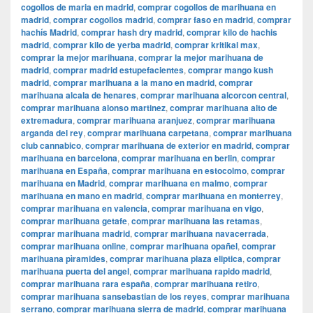
cogollos de maria en madrid
,
comprar cogollos de marihuana en
madrid
,
comprar cogollos madrid
,
comprar faso en madrid
,
comprar
hachís Madrid
,
comprar hash dry madrid
,
comprar kilo de hachis
madrid
,
comprar kilo de yerba madrid
,
comprar kritikal max
,
comprar la mejor marihuana
,
comprar la mejor marihuana de
madrid
,
comprar madrid estupefacientes
,
comprar mango kush
madrid
,
comprar marihuana a la mano en madrid
,
comprar
marihuana alcala de henares
,
comprar marihuana alcorcon central
,
comprar marihuana alonso martinez
,
comprar marihuana alto de
extremadura
,
comprar marihuana aranjuez
,
comprar marihuana
arganda del rey
,
comprar marihuana carpetana
,
comprar marihuana
club cannabico
,
comprar marihuana de exterior en madrid
,
comprar
marihuana en barcelona
,
comprar marihuana en berlin
,
comprar
marihuana en España
,
comprar marihuana en estocolmo
,
comprar
marihuana en Madrid
,
comprar marihuana en malmo
,
comprar
marihuana en mano en madrid
,
comprar marihuana en monterrey
,
comprar marihuana en valencia
,
comprar marihuana en vigo
,
comprar marihuana getafe
,
comprar marihuana las retamas
,
comprar marihuana madrid
,
comprar marihuana navacerrada
,
comprar marihuana online
,
comprar marihuana opañel
,
comprar
marihuana pìramides
,
comprar marihuana plaza eliptica
,
comprar
marihuana puerta del angel
,
comprar marihuana rapido madrid
,
comprar marihuana rara españa
,
comprar marihuana retiro
,
comprar marihuana sansebastian de los reyes
,
comprar marihuana
serrano
,
comprar marihuana sierra de madrid
,
comprar marihuana