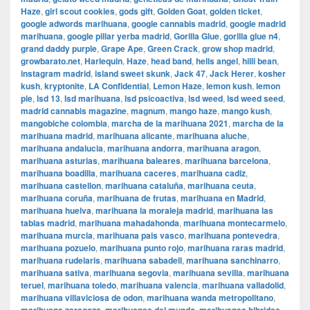
Haze
,
girl scout cookies
,
gods gift
,
Golden Goat
,
golden ticket
,
google adwords marihuana
,
google cannabis madrid
,
google madrid
marihuana
,
google pillar yerba madrid
,
Gorilla Glue
,
gorilla glue n4
,
grand daddy purple
,
Grape Ape
,
Green Crack
,
grow shop madrid
,
growbarato.net
,
Harlequin
,
Haze
,
head band
,
hells angel
,
hilli bean
,
instagram madrid
,
island sweet skunk
,
Jack 47
,
Jack Herer
,
kosher
kush
,
kryptonite
,
LA Confidential
,
Lemon Haze
,
lemon kush
,
lemon
pie
,
lsd 13
,
lsd marihuana
,
lsd psicoactiva
,
lsd weed
,
lsd weed seed
,
madrid cannabis magazine
,
magnum
,
mango haze
,
mango kush
,
mangobiche colombia
,
marcha de la marihuana 2021
,
marcha de la
marihuana madrid
,
marihuana alicante
,
marihuana aluche
,
marihuana andalucia
,
marihuana andorra
,
marihuana aragon
,
marihuana asturias
,
marihuana baleares
,
marihuana barcelona
,
marihuana boadilla
,
marihuana caceres
,
marihuana cadiz
,
marihuana castellon
,
marihuana cataluña
,
marihuana ceuta
,
marihuana coruña
,
marihuana de frutas
,
marihuana en Madrid
,
marihuana huelva
,
marihuana la moraleja madrid
,
marihuana las
tablas madrid
,
marihuana mahadahonda
,
marihuana montecarmelo
,
marihuana murcia
,
marihuana pais vasco
,
marihuana pontevedra
,
marihuana pozuelo
,
marihuana punto rojo
,
marihuana raras madrid
,
marihuana rudelaris
,
marihuana sabadell
,
marihuana sanchinarro
,
marihuana sativa
,
marihuana segovia
,
marihuana sevilla
,
marihuana
teruel
,
marihuana toledo
,
marihuana valencia
,
marihuana valladolid
,
marihuana villaviciosa de odon
,
marihuana wanda metropolitano
,
,
,
,