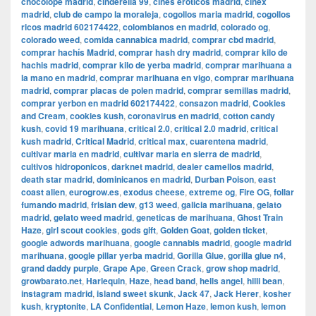
chocolope madrid
,
cinderella 99
,
cines eroticos madrid
,
cinex
madrid
,
club de campo la moraleja
,
cogollos maria madrid
,
cogollos
ricos madrid 602174422
,
colombianos en madrid
,
colorado og
,
colorado weed
,
comida cannabica madrid
,
comprar cbd madrid
,
comprar hachís Madrid
,
comprar hash dry madrid
,
comprar kilo de
hachis madrid
,
comprar kilo de yerba madrid
,
comprar marihuana a
la mano en madrid
,
comprar marihuana en vigo
,
comprar marihuana
madrid
,
comprar placas de polen madrid
,
comprar semillas madrid
,
comprar yerbon en madrid 602174422
,
consazon madrid
,
Cookies
and Cream
,
cookies kush
,
coronavirus en madrid
,
cotton candy
kush
,
covid 19 marihuana
,
critical 2.0
,
critical 2.0 madrid
,
critical
kush madrid
,
Critical Madrid
,
critical max
,
cuarentena madrid
,
cultivar maria en madrid
,
cultivar maria en sierra de madrid
,
cultivos hidroponicos
,
darknet madrid
,
dealer camellos madrid
,
death star madrid
,
dominicanos en madrid
,
Durban Poison
,
east
coast alien
,
eurogrow.es
,
exodus cheese
,
extreme og
,
Fire OG
,
follar
fumando madrid
,
frisian dew
,
g13 weed
,
galicia marihuana
,
gelato
madrid
,
gelato weed madrid
,
geneticas de marihuana
,
Ghost Train
Haze
,
girl scout cookies
,
gods gift
,
Golden Goat
,
golden ticket
,
google adwords marihuana
,
google cannabis madrid
,
google madrid
marihuana
,
google pillar yerba madrid
,
Gorilla Glue
,
gorilla glue n4
,
grand daddy purple
,
Grape Ape
,
Green Crack
,
grow shop madrid
,
growbarato.net
,
Harlequin
,
Haze
,
head band
,
hells angel
,
hilli bean
,
instagram madrid
,
island sweet skunk
,
Jack 47
,
Jack Herer
,
kosher
kush
,
kryptonite
,
LA Confidential
,
Lemon Haze
,
lemon kush
,
lemon