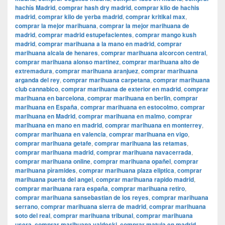
hachís Madrid
,
comprar hash dry madrid
,
comprar kilo de hachis
madrid
,
comprar kilo de yerba madrid
,
comprar kritikal max
,
comprar la mejor marihuana
,
comprar la mejor marihuana de
madrid
,
comprar madrid estupefacientes
,
comprar mango kush
madrid
,
comprar marihuana a la mano en madrid
,
comprar
marihuana alcala de henares
,
comprar marihuana alcorcon central
,
comprar marihuana alonso martinez
,
comprar marihuana alto de
extremadura
,
comprar marihuana aranjuez
,
comprar marihuana
arganda del rey
,
comprar marihuana carpetana
,
comprar marihuana
club cannabico
,
comprar marihuana de exterior en madrid
,
comprar
marihuana en barcelona
,
comprar marihuana en berlin
,
comprar
marihuana en España
,
comprar marihuana en estocolmo
,
comprar
marihuana en Madrid
,
comprar marihuana en malmo
,
comprar
marihuana en mano en madrid
,
comprar marihuana en monterrey
,
comprar marihuana en valencia
,
comprar marihuana en vigo
,
comprar marihuana getafe
,
comprar marihuana las retamas
,
comprar marihuana madrid
,
comprar marihuana navacerrada
,
comprar marihuana online
,
comprar marihuana opañel
,
comprar
marihuana pìramides
,
comprar marihuana plaza eliptica
,
comprar
marihuana puerta del angel
,
comprar marihuana rapido madrid
,
comprar marihuana rara españa
,
comprar marihuana retiro
,
comprar marihuana sansebastian de los reyes
,
comprar marihuana
serrano
,
comprar marihuana sierra de madrid
,
comprar marihuana
soto del real
,
comprar marihuana tribunal
,
comprar marihuana
usera
,
comprar marihuana valdeski
,
comprar matuja en madrid
,