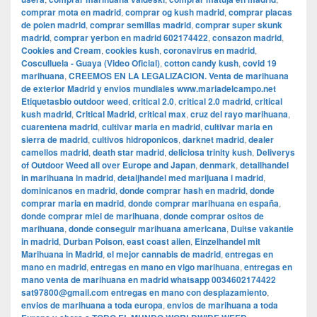
comprar mota en madrid
,
comprar og kush madrid
,
comprar placas
de polen madrid
,
comprar semillas madrid
,
comprar super skunk
madrid
,
comprar yerbon en madrid 602174422
,
consazon madrid
,
Cookies and Cream
,
cookies kush
,
coronavirus en madrid
,
Cosculluela - Guaya (Video Oficial)
,
cotton candy kush
,
covid 19
marihuana
,
CREEMOS EN LA LEGALIZACION. Venta de marihuana
de exterior Madrid y envios mundiales www.mariadelcampo.net
Etiquetasbio outdoor weed
,
critical 2.0
,
critical 2.0 madrid
,
critical
kush madrid
,
Critical Madrid
,
critical max
,
cruz del rayo marihuana
,
cuarentena madrid
,
cultivar maria en madrid
,
cultivar maria en
sierra de madrid
,
cultivos hidroponicos
,
darknet madrid
,
dealer
camellos madrid
,
death star madrid
,
deliciosa trinity kush
,
Deliverys
of Outdoor Weed all over Europe and Japan
,
denmark
,
detailhandel
in marihuana in madrid
,
detaljhandel med marijuana i madrid
,
dominicanos en madrid
,
donde comprar hash en madrid
,
donde
comprar maria en madrid
,
donde comprar marihuana en españa
,
donde comprar miel de marihuana
,
donde comprar ositos de
marihuana
,
donde conseguir marihuana americana
,
Duitse vakantie
in madrid
,
Durban Poison
,
east coast alien
,
Einzelhandel mit
Marihuana in Madrid
,
el mejor cannabis de madrid
,
entregas en
mano en madrid
,
entregas en mano en vigo marihuana
,
entregas en
mano venta de marihuana en madrid whatsapp 0034602174422
sat97800@gmail.com entregas en mano con desplazamiento
,
envios de marihuana a toda europa
,
envios de marihuana a toda