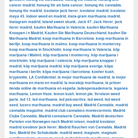
cancer madrid
,
honung för att bota cancer
,
honung thc cannabis
,
honung thc madrid
,
iceolator jack herer
,
iceolator madrid
,
iceolator
maya 45
,
indoor weed en madrid
,
insta-gram marihuana madrid
,
instagram madrid
,
island sweet skunk
,
Jack 47
,
Jack Herer
,
jack
herer madrid
,
kaufen Marihuana in Valencia
,
kaufen Marihuana
Knospen i n Madrid
,
Kaufen Sie Marihuana Deutschland
,
kaufen Sie
Marihuana Madrid
,
koop marihuana in Barcelona
,
koop marihuana in
berlijn
,
koop marihuana in malmo
,
koop marihuana in monterrey
,
koop marihuana in Stockholm
,
​​koop marihuana in Valencia
,
köp
marijuana i Malmö
,
köp marijuana i monterrey
,
köp marijuana i
stockholm
,
​​köp marijuana i valencia
,
köp marijuana knoppar i
madrid
,
köp marijuana madrid
,
köp marijuana sverige
,
köpa
marihuana i berlin
,
köpa marijuana i barcelona
,
kosher kush
,
kryptonite
,
LA Confidential
,
la mejor marihuana de madrid
,
la mejor
marihuana en mano en madrid
,
la moraleja marihuana
,
la primer
tienda online de marihuana en españa
,
ladespensademaria
,
leganes
marihuana
,
Lemon Haze
,
lemon kush
,
lemon pie
,
livraison weed
paris
,
lsd 13
,
lsd marihuana
,
lsd psicoactiva
,
lsd weed
,
lsd weed
seed
,
lucero marihuana
,
madrid buy weed
,
Madrid Cannabis
,
madrid
cannabis magazine
,
madrid club cannabico montecarmelo
,
Madrid
Clubs Cannabis
,
Madrid connaiserie Cannabis
,
Madrid deutschen
Parteien von Norwegen nach Madrid reisen
,
madrid iceolator
,
madrid iceolator jack herer
,
Madrid Rauchen von Cannabis
,
Madrid
Sex
,
Madrid thc Schokolade
,
madrid weed
,
magnum
,
magnum
,
,
,