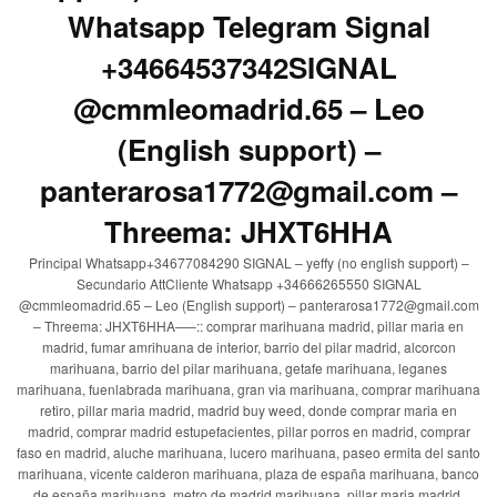
Whatsapp Telegram Signal
+34664537342SIGNAL
@cmmleomadrid.65 – Leo
(English support) –
panterarosa1772@gmail.com –
Threema: JHXT6HHA
Principal Whatsapp+34677084290 SIGNAL – yeffy (no english support) –
Secundario AttCliente Whatsapp +34666265550 SIGNAL
@cmmleomadrid.65 – Leo (English support) – panterarosa1772@gmail.com
– Threema: JHXT6HHA—–:: comprar marihuana madrid, pillar maria en
madrid, fumar amrihuana de interior, barrio del pilar madrid, alcorcon
marihuana, barrio del pilar marihuana, getafe marihuana, leganes
marihuana, fuenlabrada marihuana, gran via marihuana, comprar marihuana
retiro, pillar maria madrid, madrid buy weed, donde comprar maria en
madrid, comprar madrid estupefacientes, pillar porros en madrid, comprar
faso en madrid, aluche marihuana, lucero marihuana, paseo ermita del santo
marihuana, vicente calderon marihuana, plaza de españa marihuana, banco
de españa marihuana, metro de madrid marihuana, pillar maria madrid,