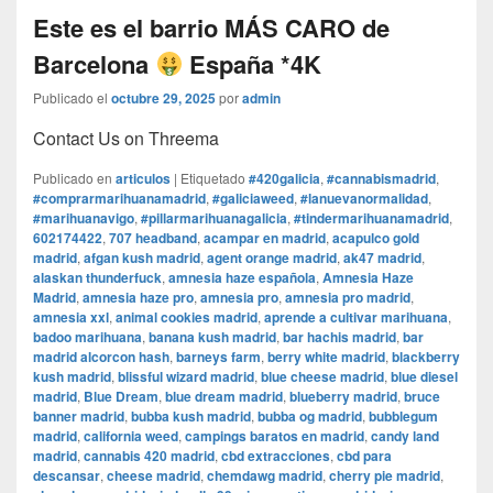
Este es el barrio MÁS CARO de
Barcelona
España *4K
Publicado el
octubre 29, 2025
por
admin
Contact Us on Threema
Publicado en
articulos
|
Etiquetado
#420galicia
,
#cannabismadrid
,
#comprarmarihuanamadrid
,
#galiciaweed
,
#lanuevanormalidad
,
#marihuanavigo
,
#pillarmarihuanagalicia
,
#tindermarihuanamadrid
,
602174422
,
707 headband
,
acampar en madrid
,
acapulco gold
madrid
,
afgan kush madrid
,
agent orange madrid
,
ak47 madrid
,
alaskan thunderfuck
,
amnesia haze española
,
Amnesia Haze
Madrid
,
amnesia haze pro
,
amnesia pro
,
amnesia pro madrid
,
amnesia xxl
,
animal cookies madrid
,
aprende a cultivar marihuana
,
badoo marihuana
,
banana kush madrid
,
bar hachis madrid
,
bar
madrid alcorcon hash
,
barneys farm
,
berry white madrid
,
blackberry
kush madrid
,
blissful wizard madrid
,
blue cheese madrid
,
blue diesel
madrid
,
Blue Dream
,
blue dream madrid
,
blueberry madrid
,
bruce
banner madrid
,
bubba kush madrid
,
bubba og madrid
,
bubblegum
madrid
,
california weed
,
campings baratos en madrid
,
candy land
madrid
,
cannabis 420 madrid
,
cbd extracciones
,
cbd para
descansar
,
cheese madrid
,
chemdawg madrid
,
cherry pie madrid
,