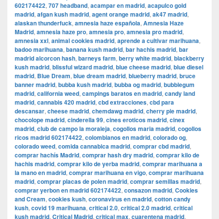
602174422
,
707 headband
,
acampar en madrid
,
acapulco gold
madrid
,
afgan kush madrid
,
agent orange madrid
,
ak47 madrid
,
alaskan thunderfuck
,
amnesia haze española
,
Amnesia Haze
Madrid
,
amnesia haze pro
,
amnesia pro
,
amnesia pro madrid
,
amnesia xxl
,
animal cookies madrid
,
aprende a cultivar marihuana
,
badoo marihuana
,
banana kush madrid
,
bar hachis madrid
,
bar
madrid alcorcon hash
,
barneys farm
,
berry white madrid
,
blackberry
kush madrid
,
blissful wizard madrid
,
blue cheese madrid
,
blue diesel
madrid
,
Blue Dream
,
blue dream madrid
,
blueberry madrid
,
bruce
banner madrid
,
bubba kush madrid
,
bubba og madrid
,
bubblegum
madrid
,
california weed
,
campings baratos en madrid
,
candy land
madrid
,
cannabis 420 madrid
,
cbd extracciones
,
cbd para
descansar
,
cheese madrid
,
chemdawg madrid
,
cherry pie madrid
,
chocolope madrid
,
cinderella 99
,
cines eroticos madrid
,
cinex
madrid
,
club de campo la moraleja
,
cogollos maria madrid
,
cogollos
ricos madrid 602174422
,
colombianos en madrid
,
colorado og
,
colorado weed
,
comida cannabica madrid
,
comprar cbd madrid
,
comprar hachís Madrid
,
comprar hash dry madrid
,
comprar kilo de
hachis madrid
,
comprar kilo de yerba madrid
,
comprar marihuana a
la mano en madrid
,
comprar marihuana en vigo
,
comprar marihuana
madrid
,
comprar placas de polen madrid
,
comprar semillas madrid
,
comprar yerbon en madrid 602174422
,
consazon madrid
,
Cookies
and Cream
,
cookies kush
,
coronavirus en madrid
,
cotton candy
kush
,
covid 19 marihuana
,
critical 2.0
,
critical 2.0 madrid
,
critical
kush madrid
,
Critical Madrid
,
critical max
,
cuarentena madrid
,