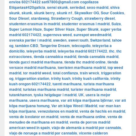
envios 602174422 sat97800@gmail.com cogollazos
Etiquetas#420galicia
,
sensi skunk
,
seriedad
,
sexo madrid
,
shiva
skunk
,
skunk
,
skunk berry
,
skunk n1
,
Skywalker OG
,
Sour Cookies
,
Sour Diesel
,
stardawag
,
Strawberry Cough
,
strawberry diesel
,
studenten erasmus in madrid
,
studenter erasmus i madrid
,
Suiza
,
Super Lemon Haze
,
Super Silver Haze
,
Super Skunk
,
super yerba
madrid 602174422
,
supernova weed
,
surespot weedmadrid
,
svenska partier i madrid
,
sweden
,
sweet touth
,
Switzerland
,
tahoe
og
,
tambien CBD
,
Tangerine Dream
,
telecogollo
,
teleyerba a
domicilio
,
teleyerba madrid
,
teleyerba madrid 602174422
,
thc
,
thc
extracciones
,
tienda cannabica madrid
,
tienda cannabis madrid
,
tienda gucci madrid marihuana
,
tienda thc madrid online
,
tienda
versace madrid marihuana
,
toeristen marihuana madrid
,
top weed
madrid
,
tor madrid weed
,
total confianza
,
train wreck
,
triggeration
og
,
triggerattion station
,
trinity kush
,
trinity kush california
,
trinity
kush oregon 602174422
,
tuenti marihuana
,
turista marihuana
madrid
,
turistas marihuana madrid
,
turister marihuana madrid
,
tutankhamon
,
tyska helgdagar i madrid
,
UK
,
usera la mejor
marihuana
,
usera marihuana
,
var att köpa marijuana björnar
,
var att
köpa marijuana honung
,
Var att köpa Weed i Madrid
,
var man kan
köpa marijuana
,
venezolanos en madrid
,
venta de hachis en madrid
,
venta de iceolator en madrid
,
venta de marihuana online
,
venta de
menudeo de marihuana en madrid
,
venta de porros madrid
american weed in spain
,
viajo de alemania a madrid por cannabis
,
viajo de noruega a madrid por cannabis
,
vicente calderon