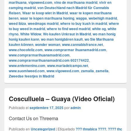
marihuana
,
vigoweed.com
,
vino de marihuana madrid
,
vivir en
camping madrid
,
von Deutschland nach Madrid für Cannabis
Reisen
,
Waar te koop wiet in Madrid
,
waar te kopen marihuana
beren
,
waar te kopen marihuana honing
,
wappa
,
webehigh madrid
,
weed ibiza
,
weedmaps madrid
,
where to buy kush in madrid
,
where
to buy weed in madrid
,
where to find weed madrid
,
white og
,
white
rhyno
,
White Widow
,
Wo kaufen Unkraut in Madrid
,
wo man honig
honig kaufen kann
,
wo man honigbären kauft
,
wo Sie Marihuana
kaufen können
,
wonder woman
,
www.cannabisfrance.net
,
www.chocofeliz.com
,
www.comprarmar ihuanamadrid.com
,
www.comprarmarihuanamadrid.com
,
www.comprarmarihuanamadrid.com 602174422
,
www.enfemenino.com
,
www.mariadelcampo.net
,
www.suomiweed.com
,
www.vigoweed.com
,
zamalia
,
zamelia
,
Zweedse feestjes in Madrid
Cosculluela – Guaya (Video Oficial)
Publicado el
septiembre 17, 2025
por
admin
Contact Us on Threema
Publicado en
Uncategorized
|
Etiquetado
??? thnabica ????
,
???? thc