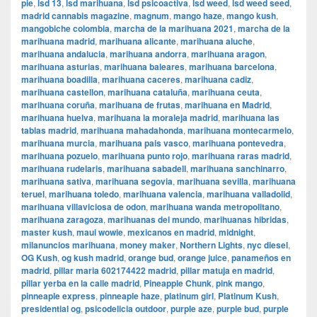
pie
,
lsd 13
,
lsd marihuana
,
lsd psicoactiva
,
lsd weed
,
lsd weed seed
,
madrid cannabis magazine
,
magnum
,
mango haze
,
mango kush
,
mangobiche colombia
,
marcha de la marihuana 2021
,
marcha de la
marihuana madrid
,
marihuana alicante
,
marihuana aluche
,
marihuana andalucia
,
marihuana andorra
,
marihuana aragon
,
marihuana asturias
,
marihuana baleares
,
marihuana barcelona
,
marihuana boadilla
,
marihuana caceres
,
marihuana cadiz
,
marihuana castellon
,
marihuana cataluña
,
marihuana ceuta
,
marihuana coruña
,
marihuana de frutas
,
marihuana en Madrid
,
marihuana huelva
,
marihuana la moraleja madrid
,
marihuana las
tablas madrid
,
marihuana mahadahonda
,
marihuana montecarmelo
,
marihuana murcia
,
marihuana pais vasco
,
marihuana pontevedra
,
marihuana pozuelo
,
marihuana punto rojo
,
marihuana raras madrid
,
marihuana rudelaris
,
marihuana sabadell
,
marihuana sanchinarro
,
marihuana sativa
,
marihuana segovia
,
marihuana sevilla
,
marihuana
teruel
,
marihuana toledo
,
marihuana valencia
,
marihuana valladolid
,
marihuana villaviciosa de odon
,
marihuana wanda metropolitano
,
marihuana zaragoza
,
marihuanas del mundo
,
marihuanas hibridas
,
master kush
,
maui wowie
,
mexicanos en madrid
,
midnight
,
milanuncios marihuana
,
money maker
,
Northern Lights
,
nyc diesel
,
OG Kush
,
og kush madrid
,
orange bud
,
orange juice
,
panameños en
madrid
,
pillar maria 602174422 madrid
,
pillar matuja en madrid
,
pillar yerba en la calle madrid
,
Pineapple Chunk
,
pink mango
,
pinneaple express
,
pinneaple haze
,
platinum girl
,
Platinum Kush
,
presidential og
,
psicodelicia outdoor
,
purple aze
,
purple bud
,
purple