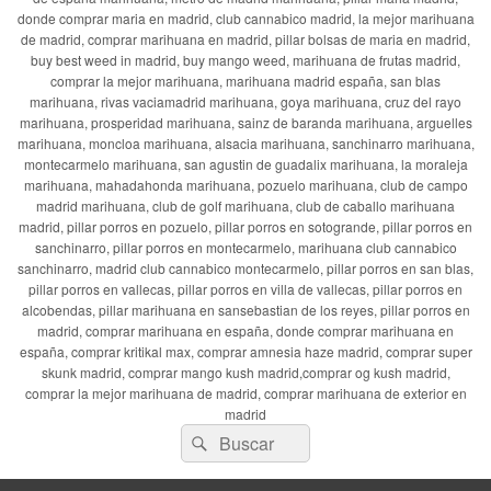
donde comprar maria en madrid, club cannabico madrid, la mejor marihuana
de madrid, comprar marihuana en madrid, pillar bolsas de maria en madrid,
buy best weed in madrid, buy mango weed, marihuana de frutas madrid,
comprar la mejor marihuana, marihuana madrid españa, san blas
marihuana, rivas vaciamadrid marihuana, goya marihuana, cruz del rayo
marihuana, prosperidad marihuana, sainz de baranda marihuana, arguelles
marihuana, moncloa marihuana, alsacia marihuana, sanchinarro marihuana,
montecarmelo marihuana, san agustin de guadalix marihuana, la moraleja
marihuana, mahadahonda marihuana, pozuelo marihuana, club de campo
madrid marihuana, club de golf marihuana, club de caballo marihuana
madrid, pillar porros en pozuelo, pillar porros en sotogrande, pillar porros en
sanchinarro, pillar porros en montecarmelo, marihuana club cannabico
sanchinarro, madrid club cannabico montecarmelo, pillar porros en san blas,
pillar porros en vallecas, pillar porros en villa de vallecas, pillar porros en
alcobendas, pillar marihuana en sansebastian de los reyes, pillar porros en
madrid, comprar marihuana en españa, donde comprar marihuana en
españa, comprar kritikal max, comprar amnesia haze madrid, comprar super
skunk madrid, comprar mango kush madrid,comprar og kush madrid,
comprar la mejor marihuana de madrid, comprar marihuana de exterior en
madrid
Buscar
Buscar
por: