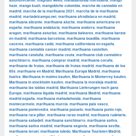
autofloreciente
magnum weed
mahadahonda marihuana
mango
haze
,
mango kush
,
mangobiche colombia
,
marcha de cannabis en
madrid
,
marcha de la marihuana 2021
,
marcha de la marihuana
madrid
,
mariadelcampo.net
,
marihuana afrodisiaca en madrid
,
marihuana alicante
,
marihuana aluche
,
marihuana americana en
españa
,
marihuana andalucia
,
marihuana andorra
,
marihuana
aragon
,
marihuana asturias
,
marihuana baleares
,
marihuana barata
en madrid
,
marihuana barcelona
,
marihuana boadilla
,
marihuana
caceres
,
marihuana cadiz
,
marihuana californiana en españa
,
marihuana cannabis cancer madrid
,
marihuana castellon
,
marihuana cataluña
,
marihuana ceuta
,
marihuana club cannabico
sanchinarro
,
marihuana comprar madrid
,
marihuana coruña
,
marihuana de frutas
,
marihuana de frutas madrid
,
marihuana de los
80s
,
marihuana en Madrid
,
Marihuana Europa Madrid
,
marihuana
huelva
,
Marihuana in malmo kaufen
,
Marihuana in Monterrey kaufen
,
Marihuana in stockholm kaufen
,
marihuana la moraleja madrid
,
marihuana las tablas madrid
,
Marihuana Lieferungen nach ganz
Europa
,
marihuana liquida madrid
,
marihuana Madrid
,
marihuana
madrid españa
,
marihuana mahadahonda
,
marihuana
montecarmelo
,
marihuana murcia
,
marihuana pais vasco
,
marihuana pontevedra
,
marihuana pozuelo
,
marihuana punto rojo
,
marihuana rara pillar
,
marihuana raras madrid
,
marihuana rudelaris
,
marihuana sabadell
,
marihuana sanchinarro
,
marihuana sativa
,
marihuana sativa madrid
,
marihuana segovia
,
marihuana sevilla
,
marihuana teruel
,
marihuana toledo
,
Marihuana Touristen Madrid
,