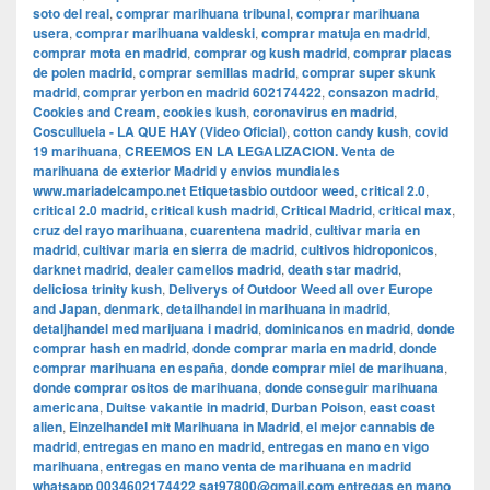
soto del real
,
comprar marihuana tribunal
,
comprar marihuana
usera
,
comprar marihuana valdeski
,
comprar matuja en madrid
,
comprar mota en madrid
,
comprar og kush madrid
,
comprar placas
de polen madrid
,
comprar semillas madrid
,
comprar super skunk
madrid
,
comprar yerbon en madrid 602174422
,
consazon madrid
,
Cookies and Cream
,
cookies kush
,
coronavirus en madrid
,
Cosculluela - LA QUE HAY (Video Oficial)
,
cotton candy kush
,
covid
19 marihuana
,
CREEMOS EN LA LEGALIZACION. Venta de
marihuana de exterior Madrid y envios mundiales
www.mariadelcampo.net Etiquetasbio outdoor weed
,
critical 2.0
,
critical 2.0 madrid
,
critical kush madrid
,
Critical Madrid
,
critical max
,
cruz del rayo marihuana
,
cuarentena madrid
,
cultivar maria en
madrid
,
cultivar maria en sierra de madrid
,
cultivos hidroponicos
,
darknet madrid
,
dealer camellos madrid
,
death star madrid
,
deliciosa trinity kush
,
Deliverys of Outdoor Weed all over Europe
and Japan
,
denmark
,
detailhandel in marihuana in madrid
,
detaljhandel med marijuana i madrid
,
dominicanos en madrid
,
donde
comprar hash en madrid
,
donde comprar maria en madrid
,
donde
comprar marihuana en españa
,
donde comprar miel de marihuana
,
donde comprar ositos de marihuana
,
donde conseguir marihuana
americana
,
Duitse vakantie in madrid
,
Durban Poison
,
east coast
alien
,
Einzelhandel mit Marihuana in Madrid
,
el mejor cannabis de
madrid
,
entregas en mano en madrid
,
entregas en mano en vigo
marihuana
,
entregas en mano venta de marihuana en madrid
whatsapp 0034602174422 sat97800@gmail.com entregas en mano