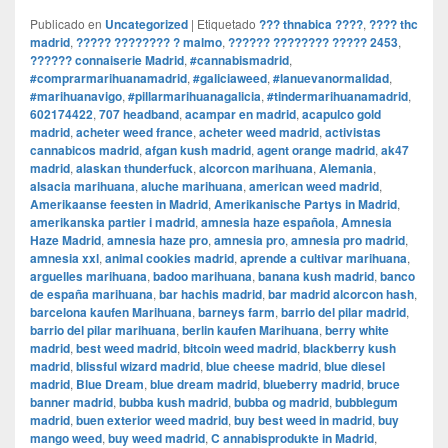
Publicado en
Uncategorized
|
Etiquetado
??? thnabica ????
,
???? thc
madrid
,
????? ???????? ? malmo
,
?????? ???????? ????? 2453
,
?????? connaiserie Madrid
,
#cannabismadrid
,
#comprarmarihuanamadrid
,
#galiciaweed
,
#lanuevanormalidad
,
#marihuanavigo
,
#pillarmarihuanagalicia
,
#tindermarihuanamadrid
,
602174422
,
707 headband
,
acampar en madrid
,
acapulco gold
madrid
,
acheter weed france
,
acheter weed madrid
,
activistas
cannabicos madrid
,
afgan kush madrid
,
agent orange madrid
,
ak47
madrid
,
alaskan thunderfuck
,
alcorcon marihuana
,
Alemania
,
alsacia marihuana
,
aluche marihuana
,
american weed madrid
,
Amerikaanse feesten in Madrid
,
Amerikanische Partys in Madrid
,
amerikanska partier i madrid
,
amnesia haze española
,
Amnesia
Haze Madrid
,
amnesia haze pro
,
amnesia pro
,
amnesia pro madrid
,
amnesia xxl
,
animal cookies madrid
,
aprende a cultivar marihuana
,
arguelles marihuana
,
badoo marihuana
,
banana kush madrid
,
banco
de españa marihuana
,
bar hachis madrid
,
bar madrid alcorcon hash
,
barcelona kaufen Marihuana
,
barneys farm
,
barrio del pilar madrid
,
barrio del pilar marihuana
,
berlin kaufen Marihuana
,
berry white
madrid
,
best weed madrid
,
bitcoin weed madrid
,
blackberry kush
madrid
,
blissful wizard madrid
,
blue cheese madrid
,
blue diesel
madrid
,
Blue Dream
,
blue dream madrid
,
blueberry madrid
,
bruce
banner madrid
,
bubba kush madrid
,
bubba og madrid
,
bubblegum
madrid
,
buen exterior weed madrid
,
buy best weed in madrid
,
buy
mango weed
,
buy weed madrid
,
C annabisprodukte in Madrid
,