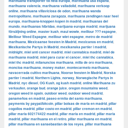
marihuana transporter till hela europa
,
marihuana usa españa
,
marihuana valencia
,
marihuana valladolid
,
marihuana verkoop
online
,
marihuana villaviciosa de odon
,
marihuana wanda
metropolitano
,
marihuana zaragoza
,
marihuana zendingen naar heel
europa
,
marihuana-knoppen kopen in madrid
,
marihuanas del
mundo
,
marihuanas hibridas
,
marijuana europa madrid
,
marijuana
försäljning online
,
master kush
,
maui wowie
,
meillour ??? espagne
,
Meillour Weed Espagne
,
meillour wiet espagne
,
metro de madrid
marihuana
,
Mexicaanse feesten in Madrid
,
mexicanos en madrid
,
Mexikanische Partys in Madrid
,
mexikanska partier i madrid
,
midnight
,
miel anti cancer madrid
,
miel cannabica madrid
,
miel de
marihuana madrid
,
miel para curar el cancer
,
miel thc cannabica
,
miel thc madrid
,
milanuncios marihuana
,
milla de oro marihuana
,
moncloa marihuana
,
money maker
,
montecarmelo marihuana
,
navacerrada cultivo marihuana
,
Noorse feesten in Madrid
,
Norska
partier i madrid
,
Northern Lights
,
norway
,
Norwegische Partys in
Madrid
,
nyc diesel
,
OG Kush
,
og kush madrid
,
online Marihuana zu
verkaufen
,
orange bud
,
orange juice
,
oregon mountains weed
,
oregon weed in spain
,
outdoor weed
,
outdoor weed madrid
,
panameños en madrid
,
paseo ermita del santo marihuana
,
payments by paypal/bitcoin
,
pillar bolsas de maria en madrid
,
pillar
cogollos madrid
,
pillar costo en madrid
,
pillar cremon en madrid
,
pillar maria 602174422 madrid
,
pillar maria en madrid
,
pillar maria
madrid
,
pillar marihuana en el retiro
,
pillar marihuana en madrid
,
pillar marihuana en sansebastian de los reyes
,
pillar marihuana