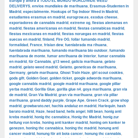
Europa y ahora a TODO EL MUNDO WORLDWIDE WEED
DELIVERYS
,
envios mundiales de marihuana
,
Erasmus-Studenten in
Madrid
,
especialmente. Hookups of Top Indoor Weed in Madrid
,
estudiantes erasmus en madrid
,
eurogrow.es
,
exodus cheese
,
exportadores de cannabis madrid
,
extreme og
,
fiestas alemanas en
madrid
,
fiestas americanas en madrid
,
fiestas cannabicas madrid
,
fiestas mexicanas en madrid
,
fiestas noruegas en madrid
,
fiestas
suecas en madrid
,
finland
,
Fire OG
,
follar fumando madrid
,
formalidad
,
France
,
frisian dew
,
fuenlabrada ma rihuana
,
fuenlabrada marihuana
,
fumando marihuana bio outdoor
,
fumando
marihuana de monte
,
fumar amrihuana de interior
,
fumar cannabis
en madrid
,
für Cannabis
,
g13 weed
,
galicia marihuana
,
gelato
madrid
,
gelato weed madrid
,
Gelatto
,
geneticas de marihuana
,
Germany
,
getafe marihuana
,
Ghost Train Haze
,
girl scout cookies
,
gods gift
,
Golden Goat
,
golden ticket
,
google adwords marihuana
,
google cannabis madrid
,
google madrid marihuana
,
google pillar
yerba madrid
,
Gorilla Glue
,
gorilla glue n4
,
goya marihuana
,
gran via
de madrid
,
​​Gran Via Madrid
,
gran via marihuana
,
gran via pillar
marihuana
,
grand daddy purple
,
Grape Ape
,
Green Crack
,
grow shop
madrid
,
growbarato.net
,
hachis andaluz en madrid
,
Harlequin
,
hash
barato madrid
,
Haze
,
head band
,
hells angel
,
hilli bean
,
honig anti
krebs madrid
,
honig thc cannabica
,
Honig thc Madrid
,
honig zur
heilung von krebs
,
honing anti kanker madrid
,
honing om kanker te
genezen
,
honing thc cannabica
,
honing thc madrid
,
honung anti
cancer madrid
,
honung för att bota cancer
,
honung thc cannabis
,