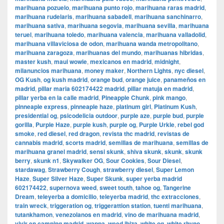
marihuana pozuelo
,
marihuana punto rojo
,
marihuana raras madrid
,
marihuana rudelaris
,
marihuana sabadell
,
marihuana sanchinarro
,
marihuana sativa
,
marihuana segovia
,
marihuana sevilla
,
marihuana
teruel
,
marihuana toledo
,
marihuana valencia
,
marihuana valladolid
,
marihuana villaviciosa de odon
,
marihuana wanda metropolitano
,
marihuana zaragoza
,
marihuanas del mundo
,
marihuanas hibridas
,
master kush
,
maui wowie
,
mexicanos en madrid
,
midnight
,
milanuncios marihuana
,
money maker
,
Northern Lights
,
nyc diesel
,
OG Kush
,
og kush madrid
,
orange bud
,
orange juice
,
panameños en
madrid
,
pillar maria 602174422 madrid
,
pillar matuja en madrid
,
pillar yerba en la calle madrid
,
Pineapple Chunk
,
pink mango
,
pinneaple express
,
pinneaple haze
,
platinum girl
,
Platinum Kush
,
presidential og
,
psicodelicia outdoor
,
purple aze
,
purple bud
,
purple
gorilla
,
Purple Haze
,
purple kush
,
purple og
,
Purple Urkle
,
rebel god
smoke
,
red diesel
,
red dragon
,
revista thc madrid
,
revistas de
cannabis madrid
,
scorts madrid
,
semillas de marihuana
,
semillas de
marihuana granel madrid
,
sensi skunk
,
shiva skunk
,
skunk
,
skunk
berry
,
skunk n1
,
Skywalker OG
,
Sour Cookies
,
Sour Diesel
,
stardawag
,
Strawberry Cough
,
strawberry diesel
,
Super Lemon
Haze
,
Super Silver Haze
,
Super Skunk
,
super yerba madrid
602174422
,
supernova weed
,
sweet touth
,
tahoe og
,
Tangerine
Dream
,
teleyerba a domicilio
,
teleyerba madrid
,
thc extracciones
,
train wreck
,
triggeration og
,
triggerattion station
,
tuenti marihuana
,
tutankhamon
,
venezolanos en madrid
,
vino de marihuana madrid
,
vivir en camping madrid
,
wappa
,
weed ibiza
,
white og
,
white rhyno
,