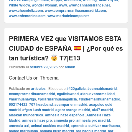
White Widow
,
wonder woman
,
www
,
www.cannabisfrance.net
,
www.chocofeliz.com
,
www.comprarmarihuanamadrid.com
,
www.enfemenino.com
,
www.mariadelcampo.net
PRIMERA VEZ que VISITAMOS ESTA
CIUDAD de ESPAÑA
| ¿Por qué es
tan turística?
T7|E13
Publicado el
octubre 29, 2025
por
admin
Contact Us on Threema
Publicado en
articulos
|
Etiquetado
#420galicia
,
#cannabismadrid
,
#comprarmarihuanamadrid
,
#galiciaweed
,
#lanuevanormalidad
,
#marihuanavigo
,
#pillarmarihuanagalicia
,
#tindermarihuanamadrid
,
602174422
,
707 headband
,
acampar en madrid
,
acapulco gold
madrid
,
afgan kush madrid
,
agent orange madrid
,
ak47 madrid
,
alaskan thunderfuck
,
amnesia haze española
,
Amnesia Haze
Madrid
,
amnesia haze pro
,
amnesia pro
,
amnesia pro madrid
,
amnesia xxl
,
animal cookies madrid
,
aprende a cultivar marihuana
,
badoo marihuana
,
banana kush madrid
,
bar hachis madrid
,
bar