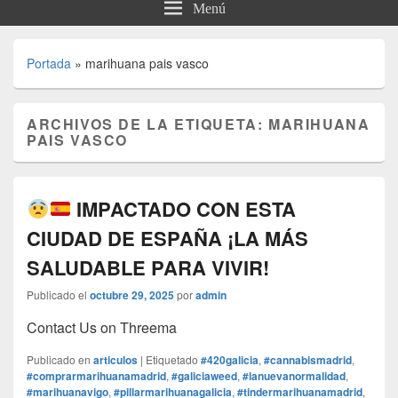
Menú
Portada
»
marihuana pais vasco
ARCHIVOS DE LA ETIQUETA:
MARIHUANA
PAIS VASCO
IMPACTADO CON ESTA
CIUDAD DE ESPAÑA ¡LA MÁS
SALUDABLE PARA VIVIR!
Publicado el
octubre 29, 2025
por
admin
Contact Us on Threema
Publicado en
articulos
|
Etiquetado
#420galicia
,
#cannabismadrid
,
#comprarmarihuanamadrid
,
#galiciaweed
,
#lanuevanormalidad
,
#marihuanavigo
,
#pillarmarihuanagalicia
,
#tindermarihuanamadrid
,