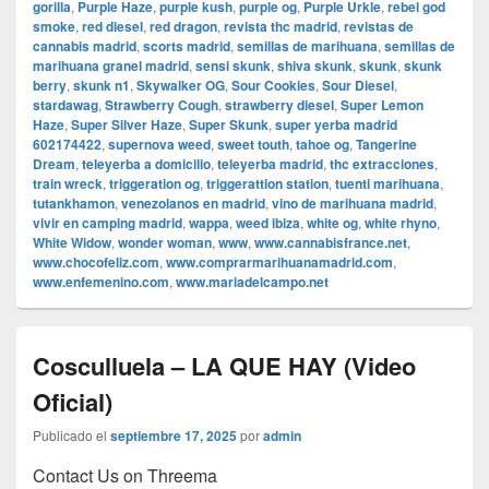
gorilla
,
Purple Haze
,
purple kush
,
purple og
,
Purple Urkle
,
rebel god
smoke
,
red diesel
,
red dragon
,
revista thc madrid
,
revistas de
cannabis madrid
,
scorts madrid
,
semillas de marihuana
,
semillas de
marihuana granel madrid
,
sensi skunk
,
shiva skunk
,
skunk
,
skunk
berry
,
skunk n1
,
Skywalker OG
,
Sour Cookies
,
Sour Diesel
,
stardawag
,
Strawberry Cough
,
strawberry diesel
,
Super Lemon
Haze
,
Super Silver Haze
,
Super Skunk
,
super yerba madrid
602174422
,
supernova weed
,
sweet touth
,
tahoe og
,
Tangerine
Dream
,
teleyerba a domicilio
,
teleyerba madrid
,
thc extracciones
,
train wreck
,
triggeration og
,
triggerattion station
,
tuenti marihuana
,
tutankhamon
,
venezolanos en madrid
,
vino de marihuana madrid
,
vivir en camping madrid
,
wappa
,
weed ibiza
,
white og
,
white rhyno
,
White Widow
,
wonder woman
,
www
,
www.cannabisfrance.net
,
www.chocofeliz.com
,
www.comprarmarihuanamadrid.com
,
www.enfemenino.com
,
www.mariadelcampo.net
Cosculluela – LA QUE HAY (Video
Oficial)
Publicado el
septiembre 17, 2025
por
admin
Contact Us on Threema