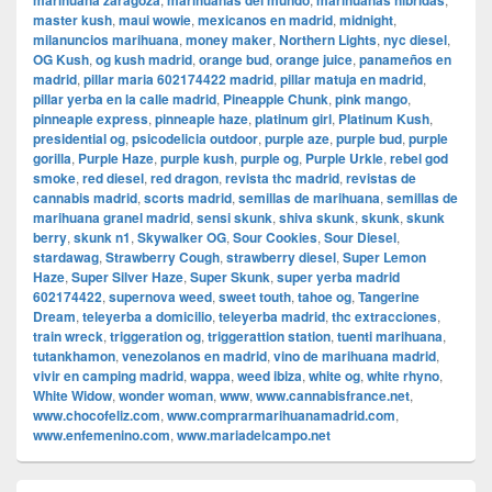
marihuana zaragoza
marihuanas del mundo
marihuanas hibridas
master kush
,
maui wowie
,
mexicanos en madrid
,
midnight
,
milanuncios marihuana
,
money maker
,
Northern Lights
,
nyc diesel
,
OG Kush
,
og kush madrid
,
orange bud
,
orange juice
,
panameños en
madrid
,
pillar maria 602174422 madrid
,
pillar matuja en madrid
,
pillar yerba en la calle madrid
,
Pineapple Chunk
,
pink mango
,
pinneaple express
,
pinneaple haze
,
platinum girl
,
Platinum Kush
,
presidential og
,
psicodelicia outdoor
,
purple aze
,
purple bud
,
purple
gorilla
,
Purple Haze
,
purple kush
,
purple og
,
Purple Urkle
,
rebel god
smoke
,
red diesel
,
red dragon
,
revista thc madrid
,
revistas de
cannabis madrid
,
scorts madrid
,
semillas de marihuana
,
semillas de
marihuana granel madrid
,
sensi skunk
,
shiva skunk
,
skunk
,
skunk
berry
,
skunk n1
,
Skywalker OG
,
Sour Cookies
,
Sour Diesel
,
stardawag
,
Strawberry Cough
,
strawberry diesel
,
Super Lemon
Haze
,
Super Silver Haze
,
Super Skunk
,
super yerba madrid
602174422
,
supernova weed
,
sweet touth
,
tahoe og
,
Tangerine
Dream
,
teleyerba a domicilio
,
teleyerba madrid
,
thc extracciones
,
train wreck
,
triggeration og
,
triggerattion station
,
tuenti marihuana
,
tutankhamon
,
venezolanos en madrid
,
vino de marihuana madrid
,
vivir en camping madrid
,
wappa
,
weed ibiza
,
white og
,
white rhyno
,
White Widow
,
wonder woman
,
www
,
www.cannabisfrance.net
,
www.chocofeliz.com
,
www.comprarmarihuanamadrid.com
,
www.enfemenino.com
,
www.mariadelcampo.net