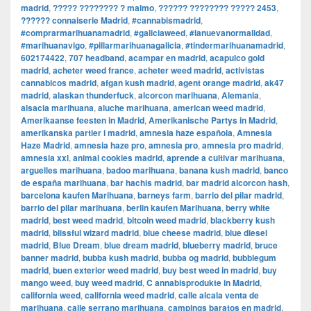
madrid
,
????? ???????? ? malmo
,
?????? ???????? ????? 2453
,
?????? connaiserie Madrid
,
#cannabismadrid
,
#comprarmarihuanamadrid
,
#galiciaweed
,
#lanuevanormalidad
,
#marihuanavigo
,
#pillarmarihuanagalicia
,
#tindermarihuanamadrid
,
602174422
,
707 headband
,
acampar en madrid
,
acapulco gold
madrid
,
acheter weed france
,
acheter weed madrid
,
activistas
cannabicos madrid
,
afgan kush madrid
,
agent orange madrid
,
ak47
madrid
,
alaskan thunderfuck
,
alcorcon marihuana
,
Alemania
,
alsacia marihuana
,
aluche marihuana
,
american weed madrid
,
Amerikaanse feesten in Madrid
,
Amerikanische Partys in Madrid
,
amerikanska partier i madrid
,
amnesia haze española
,
Amnesia
Haze Madrid
,
amnesia haze pro
,
amnesia pro
,
amnesia pro madrid
,
amnesia xxl
,
animal cookies madrid
,
aprende a cultivar marihuana
,
arguelles marihuana
,
badoo marihuana
,
banana kush madrid
,
banco
de españa marihuana
,
bar hachis madrid
,
bar madrid alcorcon hash
,
barcelona kaufen Marihuana
,
barneys farm
,
barrio del pilar madrid
,
barrio del pilar marihuana
,
berlin kaufen Marihuana
,
berry white
madrid
,
best weed madrid
,
bitcoin weed madrid
,
blackberry kush
madrid
,
blissful wizard madrid
,
blue cheese madrid
,
blue diesel
madrid
,
Blue Dream
,
blue dream madrid
,
blueberry madrid
,
bruce
banner madrid
,
bubba kush madrid
,
bubba og madrid
,
bubblegum
madrid
,
buen exterior weed madrid
,
buy best weed in madrid
,
buy
mango weed
,
buy weed madrid
,
C annabisprodukte in Madrid
,
california weed
,
california weed madrid
,
calle alcala venta de
marihuana
,
calle serrano marihuana
,
campings baratos en madrid
,