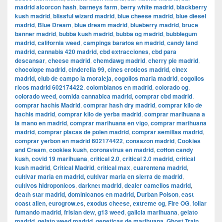
madrid alcorcon hash
,
barneys farm
,
berry white madrid
,
blackberry
kush madrid
,
blissful wizard madrid
,
blue cheese madrid
,
blue diesel
madrid
,
Blue Dream
,
blue dream madrid
,
blueberry madrid
,
bruce
banner madrid
,
bubba kush madrid
,
bubba og madrid
,
bubblegum
madrid
,
california weed
,
campings baratos en madrid
,
candy land
madrid
,
cannabis 420 madrid
,
cbd extracciones
,
cbd para
descansar
,
cheese madrid
,
chemdawg madrid
,
cherry pie madrid
,
chocolope madrid
,
cinderella 99
,
cines eroticos madrid
,
cinex
madrid
,
club de campo la moraleja
,
cogollos maria madrid
,
cogollos
ricos madrid 602174422
,
colombianos en madrid
,
colorado og
,
colorado weed
,
comida cannabica madrid
,
comprar cbd madrid
,
comprar hachís Madrid
,
comprar hash dry madrid
,
comprar kilo de
hachis madrid
,
comprar kilo de yerba madrid
,
comprar marihuana a
la mano en madrid
,
comprar marihuana en vigo
,
comprar marihuana
madrid
,
comprar placas de polen madrid
,
comprar semillas madrid
,
comprar yerbon en madrid 602174422
,
consazon madrid
,
Cookies
and Cream
,
cookies kush
,
coronavirus en madrid
,
cotton candy
kush
,
covid 19 marihuana
,
critical 2.0
,
critical 2.0 madrid
,
critical
kush madrid
,
Critical Madrid
,
critical max
,
cuarentena madrid
,
cultivar maria en madrid
,
cultivar maria en sierra de madrid
,
cultivos hidroponicos
,
darknet madrid
,
dealer camellos madrid
,
death star madrid
,
dominicanos en madrid
,
Durban Poison
,
east
coast alien
,
eurogrow.es
,
exodus cheese
,
extreme og
,
Fire OG
,
follar
fumando madrid
,
frisian dew
,
g13 weed
,
galicia marihuana
,
gelato
madrid
,
gelato weed madrid
,
geneticas de marihuana
,
Ghost Train