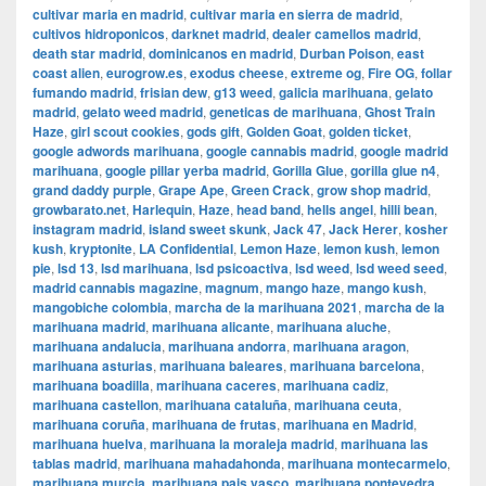
cultivar maria en madrid
,
cultivar maria en sierra de madrid
,
cultivos hidroponicos
,
darknet madrid
,
dealer camellos madrid
,
death star madrid
,
dominicanos en madrid
,
Durban Poison
,
east
coast alien
,
eurogrow.es
,
exodus cheese
,
extreme og
,
Fire OG
,
follar
fumando madrid
,
frisian dew
,
g13 weed
,
galicia marihuana
,
gelato
madrid
,
gelato weed madrid
,
geneticas de marihuana
,
Ghost Train
Haze
,
girl scout cookies
,
gods gift
,
Golden Goat
,
golden ticket
,
google adwords marihuana
,
google cannabis madrid
,
google madrid
marihuana
,
google pillar yerba madrid
,
Gorilla Glue
,
gorilla glue n4
,
grand daddy purple
,
Grape Ape
,
Green Crack
,
grow shop madrid
,
growbarato.net
,
Harlequin
,
Haze
,
head band
,
hells angel
,
hilli bean
,
instagram madrid
,
island sweet skunk
,
Jack 47
,
Jack Herer
,
kosher
kush
,
kryptonite
,
LA Confidential
,
Lemon Haze
,
lemon kush
,
lemon
pie
,
lsd 13
,
lsd marihuana
,
lsd psicoactiva
,
lsd weed
,
lsd weed seed
,
madrid cannabis magazine
,
magnum
,
mango haze
,
mango kush
,
mangobiche colombia
,
marcha de la marihuana 2021
,
marcha de la
marihuana madrid
,
marihuana alicante
,
marihuana aluche
,
marihuana andalucia
,
marihuana andorra
,
marihuana aragon
,
marihuana asturias
,
marihuana baleares
,
marihuana barcelona
,
marihuana boadilla
,
marihuana caceres
,
marihuana cadiz
,
marihuana castellon
,
marihuana cataluña
,
marihuana ceuta
,
marihuana coruña
,
marihuana de frutas
,
marihuana en Madrid
,
marihuana huelva
,
marihuana la moraleja madrid
,
marihuana las
tablas madrid
,
marihuana mahadahonda
,
marihuana montecarmelo
,
marihuana murcia
,
marihuana pais vasco
,
marihuana pontevedra
,