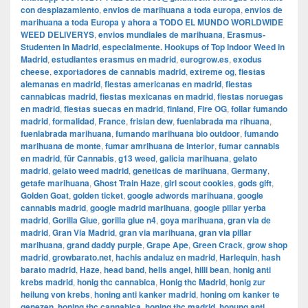
con desplazamiento
,
envios de marihuana a toda europa
,
envios de
marihuana a toda Europa y ahora a TODO EL MUNDO WORLDWIDE
WEED DELIVERYS
,
envios mundiales de marihuana
,
Erasmus-
Studenten in Madrid
,
especialmente. Hookups of Top Indoor Weed in
Madrid
,
estudiantes erasmus en madrid
,
eurogrow.es
,
exodus
cheese
,
exportadores de cannabis madrid
,
extreme og
,
fiestas
alemanas en madrid
,
fiestas americanas en madrid
,
fiestas
cannabicas madrid
,
fiestas mexicanas en madrid
,
fiestas noruegas
en madrid
,
fiestas suecas en madrid
,
finland
,
Fire OG
,
follar fumando
madrid
,
formalidad
,
France
,
frisian dew
,
fuenlabrada ma rihuana
,
fuenlabrada marihuana
,
fumando marihuana bio outdoor
,
fumando
marihuana de monte
,
fumar amrihuana de interior
,
fumar cannabis
en madrid
,
für Cannabis
,
g13 weed
,
galicia marihuana
,
gelato
madrid
,
gelato weed madrid
,
geneticas de marihuana
,
Germany
,
getafe marihuana
,
Ghost Train Haze
,
girl scout cookies
,
gods gift
,
Golden Goat
,
golden ticket
,
google adwords marihuana
,
google
cannabis madrid
,
google madrid marihuana
,
google pillar yerba
madrid
,
Gorilla Glue
,
gorilla glue n4
,
goya marihuana
,
gran via de
madrid
,
​​Gran Via Madrid
,
gran via marihuana
,
gran via pillar
marihuana
,
grand daddy purple
,
Grape Ape
,
Green Crack
,
grow shop
madrid
,
growbarato.net
,
hachis andaluz en madrid
,
Harlequin
,
hash
barato madrid
,
Haze
,
head band
,
hells angel
,
hilli bean
,
honig anti
krebs madrid
,
honig thc cannabica
,
Honig thc Madrid
,
honig zur
heilung von krebs
,
honing anti kanker madrid
,
honing om kanker te
genezen
,
honing thc cannabica
,
honing thc madrid
,
honung anti