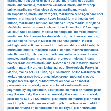
marihuana transporter till hela europa
,
marihuana usa españa
,
marihuana valencia
,
marihuana valladolid
,
marihuana verkoop
online
,
marihuana villaviciosa de odon
,
marihuana wanda
metropolitano
,
marihuana zaragoza
,
marihuana zendingen naar heel
europa
,
marihuana-knoppen kopen in madrid
,
marihuanas del
mundo
,
marihuanas hibridas
,
marijuana europa madrid
,
marijuana
försäljning online
,
master kush
,
maui wowie
,
meillour ??? espagne
,
Meillour Weed Espagne
,
meillour wiet espagne
,
metro de madrid
marihuana
,
Mexicaanse feesten in Madrid
,
mexicanos en madrid
,
Mexikanische Partys in Madrid
,
mexikanska partier i madrid
,
midnight
,
miel anti cancer madrid
,
miel cannabica madrid
,
miel de
marihuana madrid
,
miel para curar el cancer
,
miel thc cannabica
,
miel thc madrid
,
milanuncios marihuana
,
milla de oro marihuana
,
moncloa marihuana
,
money maker
,
montecarmelo marihuana
,
navacerrada cultivo marihuana
,
Noorse feesten in Madrid
,
Norska
partier i madrid
,
Northern Lights
,
norway
,
Norwegische Partys in
Madrid
,
nyc diesel
,
OG Kush
,
og kush madrid
,
online Marihuana zu
verkaufen
,
orange bud
,
orange juice
,
oregon mountains weed
,
oregon weed in spain
,
outdoor weed
,
outdoor weed madrid
,
panameños en madrid
,
paseo ermita del santo marihuana
,
payments by paypal/bitcoin
,
pillar bolsas de maria en madrid
,
pillar
cogollos madrid
,
pillar costo en madrid
,
pillar cremon en madrid
,
pillar maria 602174422 madrid
,
pillar maria en madrid
,
pillar maria
madrid
,
pillar marihuana en el retiro
,
pillar marihuana en madrid
,
pillar marihuana en sansebastian de los reyes
,
pillar marihuana