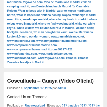
marihuana
,
vigoweed.com
,
vino de marihuana madrid
,
vivir en
camping madrid
,
von Deutschland nach Madrid für Cannabis
Reisen
,
Waar te koop wiet in Madrid
,
waar te kopen marihuana
beren
,
waar te kopen marihuana honing
,
wappa
,
webehigh madrid
,
weed ibiza
,
weedmaps madrid
,
where to buy kush in madrid
,
where
to buy weed in madrid
,
where to find weed madrid
,
white og
,
white
rhyno
,
White Widow
,
Wo kaufen Unkraut in Madrid
,
wo man honig
honig kaufen kann
,
wo man honigbären kauft
,
wo Sie Marihuana
kaufen können
,
wonder woman
,
www.cannabisfrance.net
,
www.chocofeliz.com
,
www.comprarmar ihuanamadrid.com
,
www.comprarmarihuanamadrid.com
,
www.comprarmarihuanamadrid.com 602174422
,
www.enfemenino.com
,
www.mariadelcampo.net
,
www.suomiweed.com
,
www.vigoweed.com
,
zamalia
,
zamelia
,
Zweedse feestjes in Madrid
Cosculluela – Guaya (Video Oficial)
Publicado el
septiembre 17, 2025
por
admin
Contact Us on Threema
Publicado en
Uncategorized
|
Etiquetado
??? thnabica ????
,
???? thc