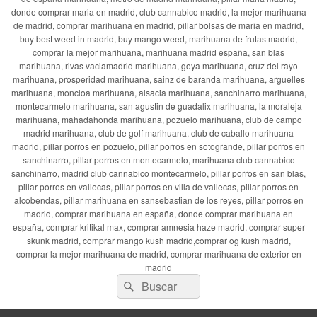
donde comprar maria en madrid, club cannabico madrid, la mejor marihuana
de madrid, comprar marihuana en madrid, pillar bolsas de maria en madrid,
buy best weed in madrid, buy mango weed, marihuana de frutas madrid,
comprar la mejor marihuana, marihuana madrid españa, san blas
marihuana, rivas vaciamadrid marihuana, goya marihuana, cruz del rayo
marihuana, prosperidad marihuana, sainz de baranda marihuana, arguelles
marihuana, moncloa marihuana, alsacia marihuana, sanchinarro marihuana,
montecarmelo marihuana, san agustin de guadalix marihuana, la moraleja
marihuana, mahadahonda marihuana, pozuelo marihuana, club de campo
madrid marihuana, club de golf marihuana, club de caballo marihuana
madrid, pillar porros en pozuelo, pillar porros en sotogrande, pillar porros en
sanchinarro, pillar porros en montecarmelo, marihuana club cannabico
sanchinarro, madrid club cannabico montecarmelo, pillar porros en san blas,
pillar porros en vallecas, pillar porros en villa de vallecas, pillar porros en
alcobendas, pillar marihuana en sansebastian de los reyes, pillar porros en
madrid, comprar marihuana en españa, donde comprar marihuana en
españa, comprar kritikal max, comprar amnesia haze madrid, comprar super
skunk madrid, comprar mango kush madrid,comprar og kush madrid,
comprar la mejor marihuana de madrid, comprar marihuana de exterior en
madrid
Buscar
Buscar
por: