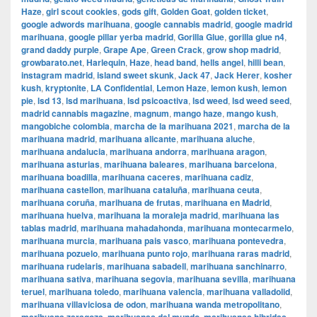
Haze
,
girl scout cookies
,
gods gift
,
Golden Goat
,
golden ticket
,
google adwords marihuana
,
google cannabis madrid
,
google madrid
marihuana
,
google pillar yerba madrid
,
Gorilla Glue
,
gorilla glue n4
,
grand daddy purple
,
Grape Ape
,
Green Crack
,
grow shop madrid
,
growbarato.net
,
Harlequin
,
Haze
,
head band
,
hells angel
,
hilli bean
,
instagram madrid
,
island sweet skunk
,
Jack 47
,
Jack Herer
,
kosher
kush
,
kryptonite
,
LA Confidential
,
Lemon Haze
,
lemon kush
,
lemon
pie
,
lsd 13
,
lsd marihuana
,
lsd psicoactiva
,
lsd weed
,
lsd weed seed
,
madrid cannabis magazine
,
magnum
,
mango haze
,
mango kush
,
mangobiche colombia
,
marcha de la marihuana 2021
,
marcha de la
marihuana madrid
,
marihuana alicante
,
marihuana aluche
,
marihuana andalucia
,
marihuana andorra
,
marihuana aragon
,
marihuana asturias
,
marihuana baleares
,
marihuana barcelona
,
marihuana boadilla
,
marihuana caceres
,
marihuana cadiz
,
marihuana castellon
,
marihuana cataluña
,
marihuana ceuta
,
marihuana coruña
,
marihuana de frutas
,
marihuana en Madrid
,
marihuana huelva
,
marihuana la moraleja madrid
,
marihuana las
tablas madrid
,
marihuana mahadahonda
,
marihuana montecarmelo
,
marihuana murcia
,
marihuana pais vasco
,
marihuana pontevedra
,
marihuana pozuelo
,
marihuana punto rojo
,
marihuana raras madrid
,
marihuana rudelaris
,
marihuana sabadell
,
marihuana sanchinarro
,
marihuana sativa
,
marihuana segovia
,
marihuana sevilla
,
marihuana
teruel
,
marihuana toledo
,
marihuana valencia
,
marihuana valladolid
,
marihuana villaviciosa de odon
,
marihuana wanda metropolitano
,
,
,
,