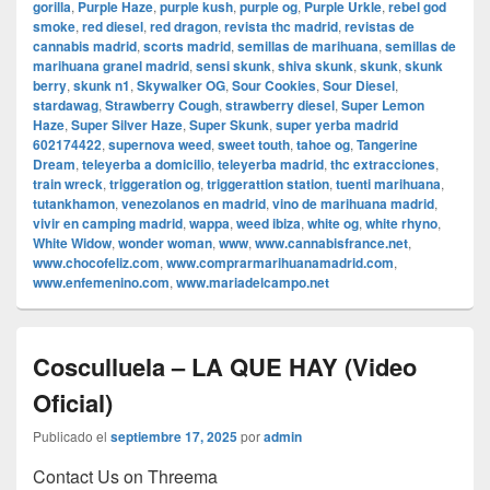
gorilla
,
Purple Haze
,
purple kush
,
purple og
,
Purple Urkle
,
rebel god
smoke
,
red diesel
,
red dragon
,
revista thc madrid
,
revistas de
cannabis madrid
,
scorts madrid
,
semillas de marihuana
,
semillas de
marihuana granel madrid
,
sensi skunk
,
shiva skunk
,
skunk
,
skunk
berry
,
skunk n1
,
Skywalker OG
,
Sour Cookies
,
Sour Diesel
,
stardawag
,
Strawberry Cough
,
strawberry diesel
,
Super Lemon
Haze
,
Super Silver Haze
,
Super Skunk
,
super yerba madrid
602174422
,
supernova weed
,
sweet touth
,
tahoe og
,
Tangerine
Dream
,
teleyerba a domicilio
,
teleyerba madrid
,
thc extracciones
,
train wreck
,
triggeration og
,
triggerattion station
,
tuenti marihuana
,
tutankhamon
,
venezolanos en madrid
,
vino de marihuana madrid
,
vivir en camping madrid
,
wappa
,
weed ibiza
,
white og
,
white rhyno
,
White Widow
,
wonder woman
,
www
,
www.cannabisfrance.net
,
www.chocofeliz.com
,
www.comprarmarihuanamadrid.com
,
www.enfemenino.com
,
www.mariadelcampo.net
Cosculluela – LA QUE HAY (Video
Oficial)
Publicado el
septiembre 17, 2025
por
admin
Contact Us on Threema