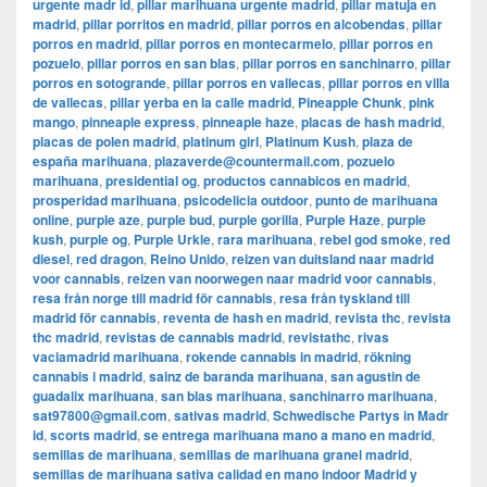
urgente madr id
,
pillar marihuana urgente madrid
,
pillar matuja en
madrid
,
pillar porritos en madrid
,
pillar porros en alcobendas
,
pillar
porros en madrid
,
pillar porros en montecarmelo
,
pillar porros en
pozuelo
,
pillar porros en san blas
,
pillar porros en sanchinarro
,
pillar
porros en sotogrande
,
pillar porros en vallecas
,
pillar porros en villa
de vallecas
,
pillar yerba en la calle madrid
,
Pineapple Chunk
,
pink
mango
,
pinneaple express
,
pinneaple haze
,
placas de hash madrid
,
placas de polen madrid
,
platinum girl
,
Platinum Kush
,
plaza de
españa marihuana
,
plazaverde@countermail.com
,
pozuelo
marihuana
,
presidential og
,
productos cannabicos en madrid
,
prosperidad marihuana
,
psicodelicia outdoor
,
punto de marihuana
online
,
purple aze
,
purple bud
,
purple gorilla
,
Purple Haze
,
purple
kush
,
purple og
,
Purple Urkle
,
rara marihuana
,
rebel god smoke
,
red
diesel
,
red dragon
,
Reino Unido
,
reizen van duitsland naar madrid
voor cannabis
,
reizen van noorwegen naar madrid voor cannabis
,
resa från norge till madrid för cannabis
,
resa från tyskland till
madrid för cannabis
,
reventa de hash en madrid
,
revista thc
,
revista
thc madrid
,
revistas de cannabis madrid
,
revistathc
,
rivas
vaciamadrid marihuana
,
rokende cannabis in madrid
,
rökning
cannabis i madrid
,
sainz de baranda marihuana
,
san agustin de
guadalix marihuana
,
san blas marihuana
,
sanchinarro marihuana
,
sat97800@gmail.com
,
sativas madrid
,
Schwedische Partys in Madr
id
,
scorts madrid
,
se entrega marihuana mano a mano en madrid
,
semillas de marihuana
,
semillas de marihuana granel madrid
,
semillas de marihuana sativa calidad en mano indoor Madrid y