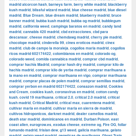
madrid alcorcon hash
,
barneys farm
,
berry white madrid
,
blackberry
kush madrid
,
blissful wizard madrid
,
blue cheese madrid
,
blue diesel
madrid
,
Blue Dream
,
blue dream madrid
,
blueberry madrid
,
bruce
banner madrid
,
bubba kush madrid
,
bubba og madrid
,
bubblegum
madrid
,
california weed
,
campings baratos en madrid
,
candy land
madrid
,
cannabis 420 madrid
,
cbd extracciones
,
cbd para
descansar
,
cheese madrid
,
chemdawg madrid
,
cherry pie madrid
,
chocolope madrid
,
cinderella 99
,
cines eroticos madrid
,
cinex
madrid
,
club de campo la moraleja
,
cogollos maria madrid
,
cogollos
ricos madrid 602174422
,
colombianos en madrid
,
colorado og
,
colorado weed
,
comida cannabica madrid
,
comprar cbd madrid
,
comprar hachís Madrid
,
comprar hash dry madrid
,
comprar kilo de
hachis madrid
,
comprar kilo de yerba madrid
,
comprar marihuana a
la mano en madrid
,
comprar marihuana en vigo
,
comprar marihuana
madrid
,
comprar placas de polen madrid
,
comprar semillas madrid
,
comprar yerbon en madrid 602174422
,
consazon madrid
,
Cookies
and Cream
,
cookies kush
,
coronavirus en madrid
,
cotton candy
kush
,
covid 19 marihuana
,
critical 2.0
,
critical 2.0 madrid
,
critical
kush madrid
,
Critical Madrid
,
critical max
,
cuarentena madrid
,
cultivar maria en madrid
,
cultivar maria en sierra de madrid
,
cultivos hidroponicos
,
darknet madrid
,
dealer camellos madrid
,
death star madrid
,
dominicanos en madrid
,
Durban Poison
,
east
coast alien
,
eurogrow.es
,
exodus cheese
,
extreme og
,
Fire OG
,
follar
fumando madrid
,
frisian dew
,
g13 weed
,
galicia marihuana
,
gelato
madrid
,
gelato weed madrid
,
geneticas de marihuana
,
Ghost Train