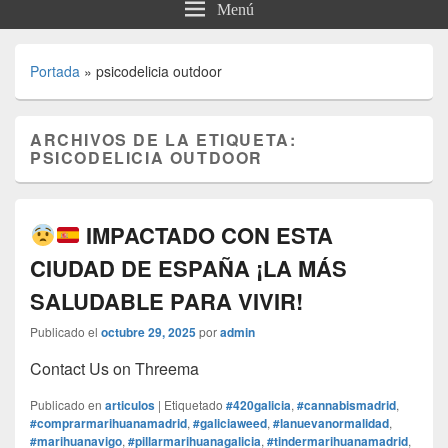
Menú
Portada
»
psicodelicia outdoor
ARCHIVOS DE LA ETIQUETA:
PSICODELICIA OUTDOOR
IMPACTADO CON ESTA
CIUDAD DE ESPAÑA ¡LA MÁS
SALUDABLE PARA VIVIR!
Publicado el
octubre 29, 2025
por
admin
Contact Us on Threema
Publicado en
articulos
|
Etiquetado
#420galicia
,
#cannabismadrid
,
#comprarmarihuanamadrid
,
#galiciaweed
,
#lanuevanormalidad
,
#marihuanavigo
,
#pillarmarihuanagalicia
,
#tindermarihuanamadrid
,