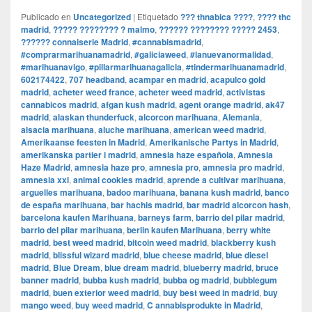
Publicado en
Uncategorized
|
Etiquetado
??? thnabica ????
,
???? thc
madrid
,
????? ???????? ? malmo
,
?????? ???????? ????? 2453
,
?????? connaiserie Madrid
,
#cannabismadrid
,
#comprarmarihuanamadrid
,
#galiciaweed
,
#lanuevanormalidad
,
#marihuanavigo
,
#pillarmarihuanagalicia
,
#tindermarihuanamadrid
,
602174422
,
707 headband
,
acampar en madrid
,
acapulco gold
madrid
,
acheter weed france
,
acheter weed madrid
,
activistas
cannabicos madrid
,
afgan kush madrid
,
agent orange madrid
,
ak47
madrid
,
alaskan thunderfuck
,
alcorcon marihuana
,
Alemania
,
alsacia marihuana
,
aluche marihuana
,
american weed madrid
,
Amerikaanse feesten in Madrid
,
Amerikanische Partys in Madrid
,
amerikanska partier i madrid
,
amnesia haze española
,
Amnesia
Haze Madrid
,
amnesia haze pro
,
amnesia pro
,
amnesia pro madrid
,
amnesia xxl
,
animal cookies madrid
,
aprende a cultivar marihuana
,
arguelles marihuana
,
badoo marihuana
,
banana kush madrid
,
banco
de españa marihuana
,
bar hachis madrid
,
bar madrid alcorcon hash
,
barcelona kaufen Marihuana
,
barneys farm
,
barrio del pilar madrid
,
barrio del pilar marihuana
,
berlin kaufen Marihuana
,
berry white
madrid
,
best weed madrid
,
bitcoin weed madrid
,
blackberry kush
madrid
,
blissful wizard madrid
,
blue cheese madrid
,
blue diesel
madrid
,
Blue Dream
,
blue dream madrid
,
blueberry madrid
,
bruce
banner madrid
,
bubba kush madrid
,
bubba og madrid
,
bubblegum
madrid
,
buen exterior weed madrid
,
buy best weed in madrid
,
buy
mango weed
,
buy weed madrid
,
C annabisprodukte in Madrid
,