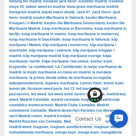
honung thc madrid
,
iceolator jack herer
,
iceolator madrid
,
iceolator
maya 45
,
indoor weed en madrid
,
insta-gram marihuana madrid
,
instagram madrid
,
island sweet skunk
,
Jack 47
,
Jack Herer
,
jack
herer madrid
,
kaufen Marihuana in Valencia
,
kaufen Marihuana
Knospen i n Madrid
,
Kaufen Sie Marihuana Deutschland
,
kaufen Sie
Marihuana Madrid
,
koop marihuana in Barcelona
,
koop marihuana in
berlijn
,
koop marihuana in malmo
,
koop marihuana in monterrey
,
koop marihuana in Stockholm
,
​​koop marihuana in Valencia
,
köp
marijuana i Malmö
,
köp marijuana i monterrey
,
köp marijuana i
stockholm
,
​​köp marijuana i valencia
,
köp marijuana knoppar i
madrid
,
köp marijuana madrid
,
köp marijuana sverige
,
köpa
marihuana i berlin
,
köpa marijuana i barcelona
,
kosher kush
,
kryptonite
,
l.a confidential
,
LA Confidential
,
la mejor marihuana de
madrid
,
la mejor marihuana en mano en madrid
,
la moraleja
marihuana
,
la primer tienda online de marihuana en españa
,
ladespensademaria
,
leganes marihuana
,
Lemon Haze
,
lemon kush
,
lemon pie
,
livraison weed paris
,
lsd 13
,
lsd marihuana
,
lsd
psicoactiva
,
lsd weed
,
lsd weed seed
,
lucero marihuana
,
madrid buy
weed
,
Madrid Cannabis
,
madrid cannabis magazine
,
madrid club
cannabico montecarmelo
,
Madrid Clubs Cannabis
,
Madrid
connaiserie Cannabis
,
Madrid deutschen Parteien von Norwegen
nach Madrid reisen
,
madrid iceolator
,
madrid iceolator jack herer
,
Contac
Contact Us
Madrid Rauchen von Cannabis
,
Madrid Sex
,
Madrid thc Schokolade
,
Us
madrid weed
,
magnum
,
magnum autofloreciente
,
magnum weed
,
mahadahonda marihuana
,
mango haze
,
mango kush
,
mangobiche