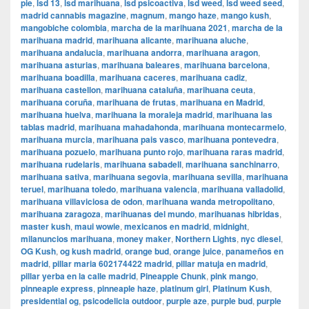
pie
,
lsd 13
,
lsd marihuana
,
lsd psicoactiva
,
lsd weed
,
lsd weed seed
,
madrid cannabis magazine
,
magnum
,
mango haze
,
mango kush
,
mangobiche colombia
,
marcha de la marihuana 2021
,
marcha de la
marihuana madrid
,
marihuana alicante
,
marihuana aluche
,
marihuana andalucia
,
marihuana andorra
,
marihuana aragon
,
marihuana asturias
,
marihuana baleares
,
marihuana barcelona
,
marihuana boadilla
,
marihuana caceres
,
marihuana cadiz
,
marihuana castellon
,
marihuana cataluña
,
marihuana ceuta
,
marihuana coruña
,
marihuana de frutas
,
marihuana en Madrid
,
marihuana huelva
,
marihuana la moraleja madrid
,
marihuana las
tablas madrid
,
marihuana mahadahonda
,
marihuana montecarmelo
,
marihuana murcia
,
marihuana pais vasco
,
marihuana pontevedra
,
marihuana pozuelo
,
marihuana punto rojo
,
marihuana raras madrid
,
marihuana rudelaris
,
marihuana sabadell
,
marihuana sanchinarro
,
marihuana sativa
,
marihuana segovia
,
marihuana sevilla
,
marihuana
teruel
,
marihuana toledo
,
marihuana valencia
,
marihuana valladolid
,
marihuana villaviciosa de odon
,
marihuana wanda metropolitano
,
marihuana zaragoza
,
marihuanas del mundo
,
marihuanas hibridas
,
master kush
,
maui wowie
,
mexicanos en madrid
,
midnight
,
milanuncios marihuana
,
money maker
,
Northern Lights
,
nyc diesel
,
OG Kush
,
og kush madrid
,
orange bud
,
orange juice
,
panameños en
madrid
,
pillar maria 602174422 madrid
,
pillar matuja en madrid
,
pillar yerba en la calle madrid
,
Pineapple Chunk
,
pink mango
,
pinneaple express
,
pinneaple haze
,
platinum girl
,
Platinum Kush
,
presidential og
,
psicodelicia outdoor
,
purple aze
,
purple bud
,
purple