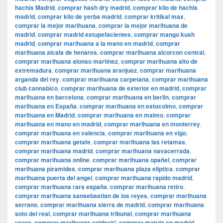
hachís Madrid
,
comprar hash dry madrid
,
comprar kilo de hachis
madrid
,
comprar kilo de yerba madrid
,
comprar kritikal max
,
comprar la mejor marihuana
,
comprar la mejor marihuana de
madrid
,
comprar madrid estupefacientes
,
comprar mango kush
madrid
,
comprar marihuana a la mano en madrid
,
comprar
marihuana alcala de henares
,
comprar marihuana alcorcon central
,
comprar marihuana alonso martinez
,
comprar marihuana alto de
extremadura
,
comprar marihuana aranjuez
,
comprar marihuana
arganda del rey
,
comprar marihuana carpetana
,
comprar marihuana
club cannabico
,
comprar marihuana de exterior en madrid
,
comprar
marihuana en barcelona
,
comprar marihuana en berlin
,
comprar
marihuana en España
,
comprar marihuana en estocolmo
,
comprar
marihuana en Madrid
,
comprar marihuana en malmo
,
comprar
marihuana en mano en madrid
,
comprar marihuana en monterrey
,
comprar marihuana en valencia
,
comprar marihuana en vigo
,
comprar marihuana getafe
,
comprar marihuana las retamas
,
comprar marihuana madrid
,
comprar marihuana navacerrada
,
comprar marihuana online
,
comprar marihuana opañel
,
comprar
marihuana pìramides
,
comprar marihuana plaza eliptica
,
comprar
marihuana puerta del angel
,
comprar marihuana rapido madrid
,
comprar marihuana rara españa
,
comprar marihuana retiro
,
comprar marihuana sansebastian de los reyes
,
comprar marihuana
serrano
,
comprar marihuana sierra de madrid
,
comprar marihuana
soto del real
,
comprar marihuana tribunal
,
comprar marihuana
usera
,
comprar marihuana valdeski
,
comprar matuja en madrid
,