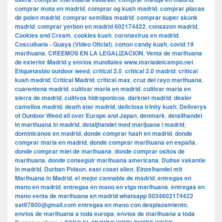
comprar mota en madrid
,
comprar og kush madrid
,
comprar placas
de polen madrid
,
comprar semillas madrid
,
comprar super skunk
madrid
,
comprar yerbon en madrid 602174422
,
consazon madrid
,
Cookies and Cream
,
cookies kush
,
coronavirus en madrid
,
Cosculluela - Guaya (Video Oficial)
,
cotton candy kush
,
covid 19
marihuana
,
CREEMOS EN LA LEGALIZACION. Venta de marihuana
de exterior Madrid y envios mundiales www.mariadelcampo.net
Etiquetasbio outdoor weed
,
critical 2.0
,
critical 2.0 madrid
,
critical
kush madrid
,
Critical Madrid
,
critical max
,
cruz del rayo marihuana
,
cuarentena madrid
,
cultivar maria en madrid
,
cultivar maria en
sierra de madrid
,
cultivos hidroponicos
,
darknet madrid
,
dealer
camellos madrid
,
death star madrid
,
deliciosa trinity kush
,
Deliverys
of Outdoor Weed all over Europe and Japan
,
denmark
,
detailhandel
in marihuana in madrid
,
detaljhandel med marijuana i madrid
,
dominicanos en madrid
,
donde comprar hash en madrid
,
donde
comprar maria en madrid
,
donde comprar marihuana en españa
,
donde comprar miel de marihuana
,
donde comprar ositos de
marihuana
,
donde conseguir marihuana americana
,
Duitse vakantie
in madrid
,
Durban Poison
,
east coast alien
,
Einzelhandel mit
Marihuana in Madrid
,
el mejor cannabis de madrid
,
entregas en
mano en madrid
,
entregas en mano en vigo marihuana
,
entregas en
mano venta de marihuana en madrid whatsapp 0034602174422
sat97800@gmail.com entregas en mano con desplazamiento
,
envios de marihuana a toda europa
,
envios de marihuana a toda