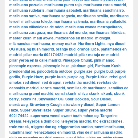
marihuana pozuelo
,
marihuana punto rojo
,
marihuana raras madrid
,
marihuana rudelaris
,
marihuana sabadell
,
marihuana sanchinarro
,
marihuana sativa
,
marihuana segovia
,
marihuana sevilla
,
marihuana
teruel
,
marihuana toledo
,
marihuana valencia
,
marihuana valladolid
,
marihuana villaviciosa de odon
,
marihuana wanda metropolitano
,
marihuana zaragoza
,
marihuanas del mundo
,
marihuanas hibridas
,
master kush
,
maui wowie
,
mexicanos en madrid
,
midnight
,
milanuncios marihuana
,
money maker
,
Northern Lights
,
nyc diesel
,
OG Kush
,
og kush madrid
,
orange bud
,
orange juice
,
panameños en
madrid
,
pillar maria 602174422 madrid
,
pillar matuja en madrid
,
pillar yerba en la calle madrid
,
Pineapple Chunk
,
pink mango
,
pinneaple express
,
pinneaple haze
,
platinum girl
,
Platinum Kush
,
presidential og
,
psicodelicia outdoor
,
purple aze
,
purple bud
,
purple
gorilla
,
Purple Haze
,
purple kush
,
purple og
,
Purple Urkle
,
rebel god
smoke
,
red diesel
,
red dragon
,
revista thc madrid
,
revistas de
cannabis madrid
,
scorts madrid
,
semillas de marihuana
,
semillas de
marihuana granel madrid
,
sensi skunk
,
shiva skunk
,
skunk
,
skunk
berry
,
skunk n1
,
Skywalker OG
,
Sour Cookies
,
Sour Diesel
,
stardawag
,
Strawberry Cough
,
strawberry diesel
,
Super Lemon
Haze
,
Super Silver Haze
,
Super Skunk
,
super yerba madrid
602174422
,
supernova weed
,
sweet touth
,
tahoe og
,
Tangerine
Dream
,
teleyerba a domicilio
,
teleyerba madrid
,
thc extracciones
,
train wreck
,
triggeration og
,
triggerattion station
,
tuenti marihuana
,
tutankhamon
,
venezolanos en madrid
,
vino de marihuana madrid
,
vivir en camping madrid
,
wappa
,
weed ibiza
,
white og
,
white rhyno
,