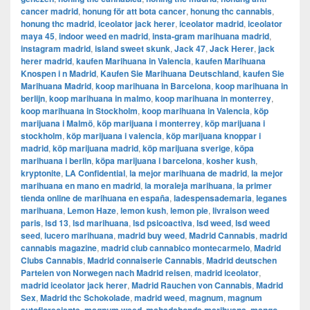
cancer madrid
,
honung för att bota cancer
,
honung thc cannabis
,
honung thc madrid
,
iceolator jack herer
,
iceolator madrid
,
iceolator
maya 45
,
indoor weed en madrid
,
insta-gram marihuana madrid
,
instagram madrid
,
island sweet skunk
,
Jack 47
,
Jack Herer
,
jack
herer madrid
,
kaufen Marihuana in Valencia
,
kaufen Marihuana
Knospen i n Madrid
,
Kaufen Sie Marihuana Deutschland
,
kaufen Sie
Marihuana Madrid
,
koop marihuana in Barcelona
,
koop marihuana in
berlijn
,
koop marihuana in malmo
,
koop marihuana in monterrey
,
koop marihuana in Stockholm
,
​​koop marihuana in Valencia
,
köp
marijuana i Malmö
,
köp marijuana i monterrey
,
köp marijuana i
stockholm
,
​​köp marijuana i valencia
,
köp marijuana knoppar i
madrid
,
köp marijuana madrid
,
köp marijuana sverige
,
köpa
marihuana i berlin
,
köpa marijuana i barcelona
,
kosher kush
,
kryptonite
,
LA Confidential
,
la mejor marihuana de madrid
,
la mejor
marihuana en mano en madrid
,
la moraleja marihuana
,
la primer
tienda online de marihuana en españa
,
ladespensademaria
,
leganes
marihuana
,
Lemon Haze
,
lemon kush
,
lemon pie
,
livraison weed
paris
,
lsd 13
,
lsd marihuana
,
lsd psicoactiva
,
lsd weed
,
lsd weed
seed
,
lucero marihuana
,
madrid buy weed
,
Madrid Cannabis
,
madrid
cannabis magazine
,
madrid club cannabico montecarmelo
,
Madrid
Clubs Cannabis
,
Madrid connaiserie Cannabis
,
Madrid deutschen
Parteien von Norwegen nach Madrid reisen
,
madrid iceolator
,
madrid iceolator jack herer
,
Madrid Rauchen von Cannabis
,
Madrid
Sex
,
Madrid thc Schokolade
,
madrid weed
,
magnum
,
magnum
,
,
,