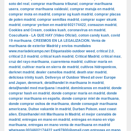
soto del real
,
comprar marihuana tribunal
,
comprar marihuana
usera
,
comprar marihuana valdeski
,
comprar matuja en madrid
,
comprar mota en madrid
,
comprar og kush madrid
,
comprar placas
de polen madrid
,
comprar semillas madrid
,
comprar super skunk
madrid
,
comprar yerbon en madrid 602174422
,
consazon madrid
,
Cookies and Cream
,
cookies kush
,
coronavirus en madrid
,
Cosculluela - LA QUE HAY (Video Oficial)
,
cotton candy kush
,
covid
19 marihuana
,
CREEMOS EN LA LEGALIZACION. Venta de
marihuana de exterior Madrid y envios mundiales
www.mariadelcampo.net Etiquetasbio outdoor weed
,
critical 2.0
,
critical 2.0 madrid
,
critical kush madrid
,
Critical Madrid
,
critical max
,
cruz del rayo marihuana
,
cuarentena madrid
,
cultivar maria en
madrid
,
cultivar maria en sierra de madrid
,
cultivos hidroponicos
,
darknet madrid
,
dealer camellos madrid
,
death star madrid
,
deliciosa trinity kush
,
Deliverys of Outdoor Weed all over Europe
and Japan
,
denmark
,
detailhandel in marihuana in madrid
,
detaljhandel med marijuana i madrid
,
dominicanos en madrid
,
donde
comprar hash en madrid
,
donde comprar maria en madrid
,
donde
comprar marihuana en españa
,
donde comprar miel de marihuana
,
donde comprar ositos de marihuana
,
donde conseguir marihuana
americana
,
Duitse vakantie in madrid
,
Durban Poison
,
east coast
alien
,
Einzelhandel mit Marihuana in Madrid
,
el mejor cannabis de
madrid
,
entregas en mano en madrid
,
entregas en mano en vigo
marihuana
,
entregas en mano venta de marihuana en madrid
whatsapp 0034602174422 sat97800@gmail.com entregas en mano