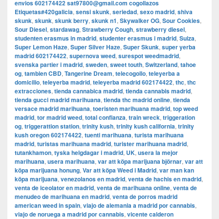
envios 602174422 sat97800@gmail.com cogollazos
Etiquetas#420galicia
,
sensi skunk
,
seriedad
,
sexo madrid
,
shiva
skunk
,
skunk
,
skunk berry
,
skunk n1
,
Skywalker OG
,
Sour Cookies
,
Sour Diesel
,
stardawag
,
Strawberry Cough
,
strawberry diesel
,
studenten erasmus in madrid
,
studenter erasmus i madrid
,
Suiza
,
Super Lemon Haze
,
Super Silver Haze
,
Super Skunk
,
super yerba
madrid 602174422
,
supernova weed
,
surespot weedmadrid
,
svenska partier i madrid
,
sweden
,
sweet touth
,
Switzerland
,
tahoe
og
,
tambien CBD
,
Tangerine Dream
,
telecogollo
,
teleyerba a
domicilio
,
teleyerba madrid
,
teleyerba madrid 602174422
,
thc
,
thc
extracciones
,
tienda cannabica madrid
,
tienda cannabis madrid
,
tienda gucci madrid marihuana
,
tienda thc madrid online
,
tienda
versace madrid marihuana
,
toeristen marihuana madrid
,
top weed
madrid
,
tor madrid weed
,
total confianza
,
train wreck
,
triggeration
og
,
triggerattion station
,
trinity kush
,
trinity kush california
,
trinity
kush oregon 602174422
,
tuenti marihuana
,
turista marihuana
madrid
,
turistas marihuana madrid
,
turister marihuana madrid
,
tutankhamon
,
tyska helgdagar i madrid
,
UK
,
usera la mejor
marihuana
,
usera marihuana
,
var att köpa marijuana björnar
,
var att
köpa marijuana honung
,
Var att köpa Weed i Madrid
,
var man kan
köpa marijuana
,
venezolanos en madrid
,
venta de hachis en madrid
,
venta de iceolator en madrid
,
venta de marihuana online
,
venta de
menudeo de marihuana en madrid
,
venta de porros madrid
american weed in spain
,
viajo de alemania a madrid por cannabis
,
viajo de noruega a madrid por cannabis
,
vicente calderon