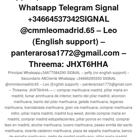
Whatsapp Telegram Signal
+34664537342SIGNAL
@cmmleomadrid.65 – Leo
(English support) –
panterarosa1772@gmail.com –
Threema: JHXT6HHA
Principal Whatsapp+34677084290 SIGNAL – yeffy (no english support) –
Secundario AttCliente Whatsapp +34666265550 SIGNAL
@cmmleomadrid.65 – Leo (English support) – panterarosa1772@gmail.com
– Threema: JHXT6HHA—–:: comprar marihuana madrid, pillar maria en
madrid, fumar amrihuana de interior, barrio del pilar madrid, alcorcon
marihuana, barrio del pilar marihuana, getafe marihuana, leganes
marihuana, fuenlabrada marihuana, gran via marihuana, comprar marihuana
retiro, pillar maria madrid, madrid buy weed, donde comprar maria en
madrid, comprar madrid estupefacientes, pillar porros en madrid, comprar
faso en madrid, aluche marihuana, lucero marihuana, paseo ermita del santo
marihuana, vicente calderon marihuana, plaza de españa marihuana, banco
de españa marihuana, metro de madrid marihuana, pillar maria madrid,