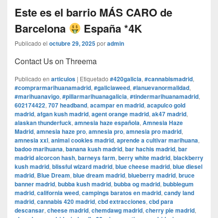
Este es el barrio MÁS CARO de
Barcelona
España *4K
Publicado el
octubre 29, 2025
por
admin
Contact Us on Threema
Publicado en
articulos
|
Etiquetado
#420galicia
,
#cannabismadrid
,
#comprarmarihuanamadrid
,
#galiciaweed
,
#lanuevanormalidad
,
#marihuanavigo
,
#pillarmarihuanagalicia
,
#tindermarihuanamadrid
,
602174422
,
707 headband
,
acampar en madrid
,
acapulco gold
madrid
,
afgan kush madrid
,
agent orange madrid
,
ak47 madrid
,
alaskan thunderfuck
,
amnesia haze española
,
Amnesia Haze
Madrid
,
amnesia haze pro
,
amnesia pro
,
amnesia pro madrid
,
amnesia xxl
,
animal cookies madrid
,
aprende a cultivar marihuana
,
badoo marihuana
,
banana kush madrid
,
bar hachis madrid
,
bar
madrid alcorcon hash
,
barneys farm
,
berry white madrid
,
blackberry
kush madrid
,
blissful wizard madrid
,
blue cheese madrid
,
blue diesel
madrid
,
Blue Dream
,
blue dream madrid
,
blueberry madrid
,
bruce
banner madrid
,
bubba kush madrid
,
bubba og madrid
,
bubblegum
madrid
,
california weed
,
campings baratos en madrid
,
candy land
madrid
,
cannabis 420 madrid
,
cbd extracciones
,
cbd para
descansar
,
cheese madrid
,
chemdawg madrid
,
cherry pie madrid
,