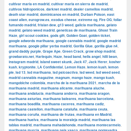
cultivar maria en madrid
,
cultivar maria en sierra de madrid
,
cultivos hidroponicos
,
darknet madrid
,
dealer camellos madrid
,
death star madrid
,
dominicanos en madrid
,
Durban Poison
,
east
coast alien
,
eurogrow.es
,
exodus cheese
,
extreme og
,
Fire OG
,
follar
fumando madrid
,
frisian dew
,
g13 weed
,
galicia marihuana
,
gelato
madrid
,
gelato weed madrid
,
geneticas de marihuana
,
Ghost Train
Haze
,
girl scout cookies
,
gods gift
,
Golden Goat
,
golden ticket
,
google adwords marihuana
,
google cannabis madrid
,
google madrid
marihuana
,
google pillar yerba madrid
,
Gorilla Glue
,
gorilla glue n4
,
grand daddy purple
,
Grape Ape
,
Green Crack
,
grow shop madrid
,
growbarato.net
,
Harlequin
,
Haze
,
head band
,
hells angel
,
hilli bean
,
instagram madrid
,
island sweet skunk
,
Jack 47
,
Jack Herer
,
kosher
kush
,
kryptonite
,
LA Confidential
,
Lemon Haze
,
lemon kush
,
lemon
pie
,
lsd 13
,
lsd marihuana
,
lsd psicoactiva
,
lsd weed
,
lsd weed seed
,
madrid cannabis magazine
,
magnum
,
mango haze
,
mango kush
,
mangobiche colombia
,
marcha de la marihuana 2021
,
marcha de la
marihuana madrid
,
marihuana alicante
,
marihuana aluche
,
marihuana andalucia
,
marihuana andorra
,
marihuana aragon
,
marihuana asturias
,
marihuana baleares
,
marihuana barcelona
,
marihuana boadilla
,
marihuana caceres
,
marihuana cadiz
,
marihuana castellon
,
marihuana cataluña
,
marihuana ceuta
,
marihuana coruña
,
marihuana de frutas
,
marihuana en Madrid
,
marihuana huelva
,
marihuana la moraleja madrid
,
marihuana las
tablas madrid
,
marihuana mahadahonda
,
marihuana montecarmelo
,
marihuana murcia
,
marihuana pais vasco
,
marihuana pontevedra
,