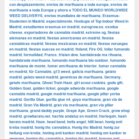
con desplazamiento
,
envios de marihuana a toda europa
,
envios de
marihuana a toda Europa y ahora a TODO EL MUNDO WORLDWIDE
WEED DELIVERYS
,
envios mundiales de marihuana
,
Erasmus-
Studenten in Madrid
,
especialmente. Hookups of Top Indoor Weed in
Madrid
,
estudiantes erasmus en madrid
,
eurogrow.es
,
exodus
cheese
,
exportadores de cannabis madrid
,
extreme og
,
fiestas
alemanas en madrid
,
fiestas americanas en madrid
,
fiestas
cannabicas madrid
,
fiestas mexicanas en madrid
,
fiestas noruegas
en madrid
,
fiestas suecas en madrid
,
finland
,
Fire OG
,
follar fumando
madrid
,
formalidad
,
France
,
frisian dew
,
fuenlabrada ma rihuana
,
fuenlabrada marihuana
,
fumando marihuana bio outdoor
,
fumando
marihuana de monte
,
fumar amrihuana de interior
,
fumar cannabis
en madrid
,
für Cannabis
,
g13 weed
,
galicia marihuana
,
gelato
madrid
,
gelato weed madrid
,
geneticas de marihuana
,
Germany
,
getafe marihuana
,
Ghost Train Haze
,
girl scout cookies
,
gods gift
,
Golden Goat
,
golden ticket
,
google adwords marihuana
,
google
cannabis madrid
,
google madrid marihuana
,
google pillar yerba
madrid
,
Gorilla Glue
,
gorilla glue n4
,
goya marihuana
,
gran via de
madrid
,
​​Gran Via Madrid
,
gran via marihuana
,
gran via pillar
marihuana
,
grand daddy purple
,
Grape Ape
,
Green Crack
,
grow shop
madrid
,
growbarato.net
,
hachis andaluz en madrid
,
Harlequin
,
hash
barato madrid
,
Haze
,
head band
,
hells angel
,
hilli bean
,
honig anti
krebs madrid
,
honig thc cannabica
,
Honig thc Madrid
,
honig zur
heilung von krebs
,
honing anti kanker madrid
,
honing om kanker te
genezen
,
honing thc cannabica
,
honing thc madrid
,
honung anti