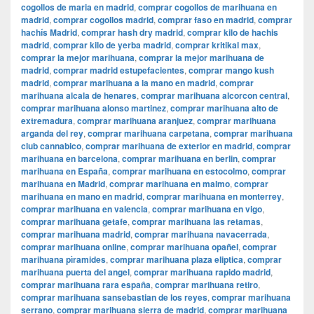
cogollos de maria en madrid
,
comprar cogollos de marihuana en
madrid
,
comprar cogollos madrid
,
comprar faso en madrid
,
comprar
hachís Madrid
,
comprar hash dry madrid
,
comprar kilo de hachis
madrid
,
comprar kilo de yerba madrid
,
comprar kritikal max
,
comprar la mejor marihuana
,
comprar la mejor marihuana de
madrid
,
comprar madrid estupefacientes
,
comprar mango kush
madrid
,
comprar marihuana a la mano en madrid
,
comprar
marihuana alcala de henares
,
comprar marihuana alcorcon central
,
comprar marihuana alonso martinez
,
comprar marihuana alto de
extremadura
,
comprar marihuana aranjuez
,
comprar marihuana
arganda del rey
,
comprar marihuana carpetana
,
comprar marihuana
club cannabico
,
comprar marihuana de exterior en madrid
,
comprar
marihuana en barcelona
,
comprar marihuana en berlin
,
comprar
marihuana en España
,
comprar marihuana en estocolmo
,
comprar
marihuana en Madrid
,
comprar marihuana en malmo
,
comprar
marihuana en mano en madrid
,
comprar marihuana en monterrey
,
comprar marihuana en valencia
,
comprar marihuana en vigo
,
comprar marihuana getafe
,
comprar marihuana las retamas
,
comprar marihuana madrid
,
comprar marihuana navacerrada
,
comprar marihuana online
,
comprar marihuana opañel
,
comprar
marihuana pìramides
,
comprar marihuana plaza eliptica
,
comprar
marihuana puerta del angel
,
comprar marihuana rapido madrid
,
comprar marihuana rara españa
,
comprar marihuana retiro
,
comprar marihuana sansebastian de los reyes
,
comprar marihuana
serrano
,
comprar marihuana sierra de madrid
,
comprar marihuana