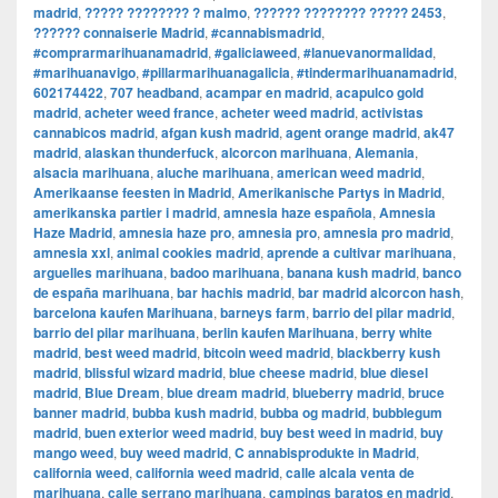
madrid
,
????? ???????? ? malmo
,
?????? ???????? ????? 2453
,
?????? connaiserie Madrid
,
#cannabismadrid
,
#comprarmarihuanamadrid
,
#galiciaweed
,
#lanuevanormalidad
,
#marihuanavigo
,
#pillarmarihuanagalicia
,
#tindermarihuanamadrid
,
602174422
,
707 headband
,
acampar en madrid
,
acapulco gold
madrid
,
acheter weed france
,
acheter weed madrid
,
activistas
cannabicos madrid
,
afgan kush madrid
,
agent orange madrid
,
ak47
madrid
,
alaskan thunderfuck
,
alcorcon marihuana
,
Alemania
,
alsacia marihuana
,
aluche marihuana
,
american weed madrid
,
Amerikaanse feesten in Madrid
,
Amerikanische Partys in Madrid
,
amerikanska partier i madrid
,
amnesia haze española
,
Amnesia
Haze Madrid
,
amnesia haze pro
,
amnesia pro
,
amnesia pro madrid
,
amnesia xxl
,
animal cookies madrid
,
aprende a cultivar marihuana
,
arguelles marihuana
,
badoo marihuana
,
banana kush madrid
,
banco
de españa marihuana
,
bar hachis madrid
,
bar madrid alcorcon hash
,
barcelona kaufen Marihuana
,
barneys farm
,
barrio del pilar madrid
,
barrio del pilar marihuana
,
berlin kaufen Marihuana
,
berry white
madrid
,
best weed madrid
,
bitcoin weed madrid
,
blackberry kush
madrid
,
blissful wizard madrid
,
blue cheese madrid
,
blue diesel
madrid
,
Blue Dream
,
blue dream madrid
,
blueberry madrid
,
bruce
banner madrid
,
bubba kush madrid
,
bubba og madrid
,
bubblegum
madrid
,
buen exterior weed madrid
,
buy best weed in madrid
,
buy
mango weed
,
buy weed madrid
,
C annabisprodukte in Madrid
,
california weed
,
california weed madrid
,
calle alcala venta de
marihuana
,
calle serrano marihuana
,
campings baratos en madrid
,