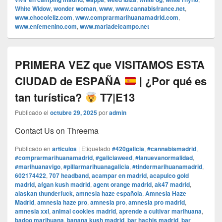
White Widow
,
wonder woman
,
www
,
www.cannabisfrance.net
,
www.chocofeliz.com
,
www.comprarmarihuanamadrid.com
,
www.enfemenino.com
,
www.mariadelcampo.net
PRIMERA VEZ que VISITAMOS ESTA
CIUDAD de ESPAÑA
| ¿Por qué es
tan turística?
T7|E13
Publicado el
octubre 29, 2025
por
admin
Contact Us on Threema
Publicado en
articulos
|
Etiquetado
#420galicia
,
#cannabismadrid
,
#comprarmarihuanamadrid
,
#galiciaweed
,
#lanuevanormalidad
,
#marihuanavigo
,
#pillarmarihuanagalicia
,
#tindermarihuanamadrid
,
602174422
,
707 headband
,
acampar en madrid
,
acapulco gold
madrid
,
afgan kush madrid
,
agent orange madrid
,
ak47 madrid
,
alaskan thunderfuck
,
amnesia haze española
,
Amnesia Haze
Madrid
,
amnesia haze pro
,
amnesia pro
,
amnesia pro madrid
,
amnesia xxl
,
animal cookies madrid
,
aprende a cultivar marihuana
,
badoo marihuana
,
banana kush madrid
,
bar hachis madrid
,
bar