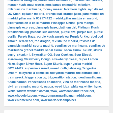
marihuana zaragoza
marihuanas del mundo
marihuanas hibridas
master kush
,
maui wowie
,
mexicanos en madrid
,
midnight
,
milanuncios marihuana
,
money maker
,
Northern Lights
,
nyc diesel
,
OG Kush
,
og kush madrid
,
orange bud
,
orange juice
,
panameños en
madrid
,
pillar maria 602174422 madrid
,
pillar matuja en madrid
,
pillar yerba en la calle madrid
,
Pineapple Chunk
,
pink mango
,
pinneaple express
,
pinneaple haze
,
platinum girl
,
Platinum Kush
,
presidential og
,
psicodelicia outdoor
,
purple aze
,
purple bud
,
purple
gorilla
,
Purple Haze
,
purple kush
,
purple og
,
Purple Urkle
,
rebel god
smoke
,
red diesel
,
red dragon
,
revista thc madrid
,
revistas de
cannabis madrid
,
scorts madrid
,
semillas de marihuana
,
semillas de
marihuana granel madrid
,
sensi skunk
,
shiva skunk
,
skunk
,
skunk
berry
,
skunk n1
,
Skywalker OG
,
Sour Cookies
,
Sour Diesel
,
stardawag
,
Strawberry Cough
,
strawberry diesel
,
Super Lemon
Haze
,
Super Silver Haze
,
Super Skunk
,
super yerba madrid
602174422
,
supernova weed
,
sweet touth
,
tahoe og
,
Tangerine
Dream
,
teleyerba a domicilio
,
teleyerba madrid
,
thc extracciones
,
train wreck
,
triggeration og
,
triggerattion station
,
tuenti marihuana
,
tutankhamon
,
venezolanos en madrid
,
vino de marihuana madrid
,
vivir en camping madrid
,
wappa
,
weed ibiza
,
white og
,
white rhyno
,
White Widow
,
wonder woman
,
www
,
www.cannabisfrance.net
,
www.chocofeliz.com
,
www.comprarmarihuanamadrid.com
,
www.enfemenino.com
,
www.mariadelcampo.net