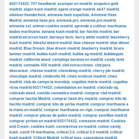
602174422
,
707 headband
,
acampar en madrid
,
acapulco gold
madrid
,
afgan kush madrid
,
agent orange madrid
,
ak47 madrid
,
alaskan thunderfuck
,
amnesia haze española
,
Amnesia Haze
Madrid
,
amnesia haze pro
,
amnesia pro
,
amnesia pro madrid
,
amnesia xxl
,
animal cookies madrid
,
aprende a cultivar marihuana
,
badoo marihuana
,
banana kush madrid
,
bar hachis madrid
,
bar
madrid alcorcon hash
,
barneys farm
,
berry white madrid
,
blackberry
kush madrid
,
blissful wizard madrid
,
blue cheese madrid
,
blue diesel
madrid
,
Blue Dream
,
blue dream madrid
,
blueberry madrid
,
bruce
banner madrid
,
bubba kush madrid
,
bubba og madrid
,
bubblegum
madrid
,
california weed
,
campings baratos en madrid
,
candy land
madrid
,
cannabis 420 madrid
,
cbd extracciones
,
cbd para
descansar
,
cheese madrid
,
chemdawg madrid
,
cherry pie madrid
,
chocolope madrid
,
cinderella 99
,
cines eroticos madrid
,
cinex
madrid
,
club de campo la moraleja
,
cogollos maria madrid
,
cogollos
ricos madrid 602174422
,
colombianos en madrid
,
colorado og
,
colorado weed
,
comida cannabica madrid
,
comprar cbd madrid
,
comprar hachís Madrid
,
comprar hash dry madrid
,
comprar kilo de
hachis madrid
,
comprar kilo de yerba madrid
,
comprar marihuana a
la mano en madrid
,
comprar marihuana en vigo
,
comprar marihuana
madrid
,
comprar placas de polen madrid
,
comprar semillas madrid
,
comprar yerbon en madrid 602174422
,
consazon madrid
,
Cookies
and Cream
,
cookies kush
,
coronavirus en madrid
,
cotton candy
kush
,
covid 19 marihuana
,
critical 2.0
,
critical 2.0 madrid
,
critical
kush madrid
,
Critical Madrid
,
critical max
,
cuarentena madrid
,