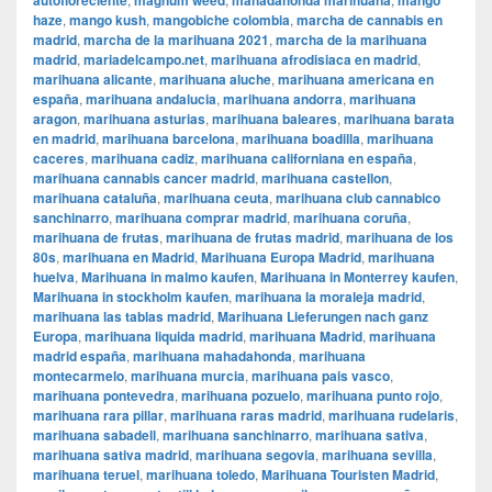
autofloreciente
magnum weed
mahadahonda marihuana
mango
haze
,
mango kush
,
mangobiche colombia
,
marcha de cannabis en
madrid
,
marcha de la marihuana 2021
,
marcha de la marihuana
madrid
,
mariadelcampo.net
,
marihuana afrodisiaca en madrid
,
marihuana alicante
,
marihuana aluche
,
marihuana americana en
españa
,
marihuana andalucia
,
marihuana andorra
,
marihuana
aragon
,
marihuana asturias
,
marihuana baleares
,
marihuana barata
en madrid
,
marihuana barcelona
,
marihuana boadilla
,
marihuana
caceres
,
marihuana cadiz
,
marihuana californiana en españa
,
marihuana cannabis cancer madrid
,
marihuana castellon
,
marihuana cataluña
,
marihuana ceuta
,
marihuana club cannabico
sanchinarro
,
marihuana comprar madrid
,
marihuana coruña
,
marihuana de frutas
,
marihuana de frutas madrid
,
marihuana de los
80s
,
marihuana en Madrid
,
Marihuana Europa Madrid
,
marihuana
huelva
,
Marihuana in malmo kaufen
,
Marihuana in Monterrey kaufen
,
Marihuana in stockholm kaufen
,
marihuana la moraleja madrid
,
marihuana las tablas madrid
,
Marihuana Lieferungen nach ganz
Europa
,
marihuana liquida madrid
,
marihuana Madrid
,
marihuana
madrid españa
,
marihuana mahadahonda
,
marihuana
montecarmelo
,
marihuana murcia
,
marihuana pais vasco
,
marihuana pontevedra
,
marihuana pozuelo
,
marihuana punto rojo
,
marihuana rara pillar
,
marihuana raras madrid
,
marihuana rudelaris
,
marihuana sabadell
,
marihuana sanchinarro
,
marihuana sativa
,
marihuana sativa madrid
,
marihuana segovia
,
marihuana sevilla
,
marihuana teruel
,
marihuana toledo
,
Marihuana Touristen Madrid
,