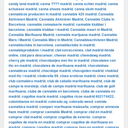
candy land madrid
,
canna ???? madrid
,
canna schiet madrid
,
canna
schuesse madrid
,
canna shoots madrid
,
canna skott madrid
,
cannabicos producten in madrid
,
cannabis 420 madrid
,
Cannabis
Aktivisten Madrid
,
Cannabis Aktivister Madrid
,
Cannabis Clubs in
Barcelona
,
cannabis connaiserie madrid
,
cannabis klubbar i
barcelona
,
cannabis klubbar i madrid
,
Cannabis maart in Madrid
,
Cannabis Marihuana Madrid
,
cannabis marijuana madrid
,
Cannabis
Mars i Madrid
,
Cannabis März in Madrid
,
Cannabisactivisten Madrid
,
cannabisclubs in barcelona
,
cannabisclubs in madrid
,
cannabisprodukter i madrid
,
cbd extracciones
,
cbd madrid tienda
online
,
cbd para descansar
,
cheese madrid
,
chemdawg madrid
,
cherry pie madrid
,
chocolaatjes met thc in madrid
,
chocolates con
thc en madrid
,
chocolates de marihuana madrid
,
chocolatinas
cannabicas madrid
,
chocolope madrid
,
chocopolen madrid
,
choklad
med thc i madrid
,
cinderella 99
,
cines eroticos madrid
,
cinex madrid
,
club cannabico madrid
,
club de caballo marihuana madrid
,
club de
campo la moraleja
,
club de campo madrid marihuana
,
club de golf
marihuana
,
clubs de cannabis en barcelona
,
clubs de cannabis en
madrid
,
cogollos maria madrid
,
cogollos ricos madrid 602174422
,
colombianos en madrid
,
colorado og
,
colorado weed
,
comida
cannabica madrid
,
comparr marihuana malasaña
,
comprar amnesia
haze madrid
,
comprar cannabis Madrid
,
comprar cbd en madrid
,
comprar cbd madrid
,
comprar cogollos de exterior
,
comprar
cogollos de maria en madrid
,
comprar cogollos de marihuana en
madrid
,
comprar cogollos madrid
,
comprar faso en madrid
,
comprar