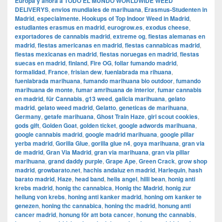
Europa y ahora a TODO EL MUNDO WORLDWIDE WEED
DELIVERYS
,
envios mundiales de marihuana
,
Erasmus-Studenten in
Madrid
,
especialmente. Hookups of Top Indoor Weed in Madrid
,
estudiantes erasmus en madrid
,
eurogrow.es
,
exodus cheese
,
exportadores de cannabis madrid
,
extreme og
,
fiestas alemanas en
madrid
,
fiestas americanas en madrid
,
fiestas cannabicas madrid
,
fiestas mexicanas en madrid
,
fiestas noruegas en madrid
,
fiestas
suecas en madrid
,
finland
,
Fire OG
,
follar fumando madrid
,
formalidad
,
France
,
frisian dew
,
fuenlabrada ma rihuana
,
fuenlabrada marihuana
,
fumando marihuana bio outdoor
,
fumando
marihuana de monte
,
fumar amrihuana de interior
,
fumar cannabis
en madrid
,
für Cannabis
,
g13 weed
,
galicia marihuana
,
gelato
madrid
,
gelato weed madrid
,
Gelatto
,
geneticas de marihuana
,
Germany
,
getafe marihuana
,
Ghost Train Haze
,
girl scout cookies
,
gods gift
,
Golden Goat
,
golden ticket
,
google adwords marihuana
,
google cannabis madrid
,
google madrid marihuana
,
google pillar
yerba madrid
,
Gorilla Glue
,
gorilla glue n4
,
goya marihuana
,
gran via
de madrid
,
​​Gran Via Madrid
,
gran via marihuana
,
gran via pillar
marihuana
,
grand daddy purple
,
Grape Ape
,
Green Crack
,
grow shop
madrid
,
growbarato.net
,
hachis andaluz en madrid
,
Harlequin
,
hash
barato madrid
,
Haze
,
head band
,
hells angel
,
hilli bean
,
honig anti
krebs madrid
,
honig thc cannabica
,
Honig thc Madrid
,
honig zur
heilung von krebs
,
honing anti kanker madrid
,
honing om kanker te
genezen
,
honing thc cannabica
,
honing thc madrid
,
honung anti
cancer madrid
,
honung för att bota cancer
,
honung thc cannabis
,